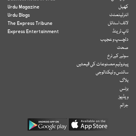
کھیل
Urdu Magazine
انٹرٹینمنٹ
Urdu Blogs
لائف اسٹائل
The Express Tribune
ٹاپ ٹرینڈ
Express Entertainment
دلچسپ و عجیب
صحت
سونے کے نرخ
پیٹرولیم مصنوعات کی قیمتیں
سائنس و ٹیکنالوجی
بلاگ
بزنس
ویڈیوز
جرائم