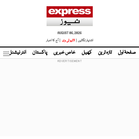
AUGUST 06, 2026
اشتہار لگائیں |
لائیو ٹی وی
| آج کا اخبار
صفحۂ اول
تازہ ترین
کھیل
خاص خبریں
پاکستان
انٹر نیشنل
ٹا