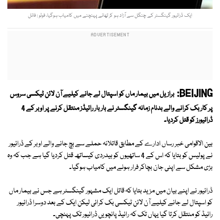
ایک ڈرائیور گینگسٹر کے چنگل سے آزاد ہو کر تھانے پہنچنے میں کامیاب ہوگیا، فوٹو : فائل
BEIJING:
برازیل میں بیمار ماں کو اسپتال لے جانے کیلیے آن لائن ٹیکسی سروس
پر کار بک کرانے والے بدنام زمانہ گینگسٹر نے بار بار رائیڈز منتقل کرنے پر اوبر کے 4
ڈرائیورز کو قتل کردیا۔
بین الاقوامی خبر رساں ادارے کے مطابق قاتلانہ حملے سے بچ جانے والے اوبر کے ڈرائیور
نے پولیس کو بتایا کہ اس کے 4 ساتھیوں کو بیدردی کیساتھ قتل کردیا گیا ہے جب کہ وہ
بڑی مشکل سے اپنی جان بچاکر فرار ہونے میں کامیاب ہوگیا۔
ڈرائیور نے اپنے بیان میں مزید بتایا کہ قاتل ایک مشہور گینگسٹر ہے جس نے بیمار ماں
کو اسپتال لے جانے کیلیے آن لائن ٹیکسی بک کرائی لیکن ایک کے بعد دوسرا ڈرائیور
رائیڈ کو منتقل کرتا گیا یہاں تک کہ رائیڈ پانچویں ڈرائیور تک پہنچی۔