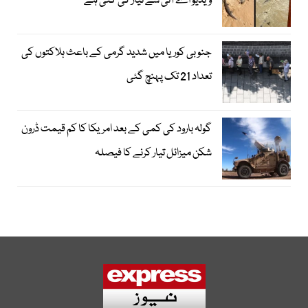
ویڈیو اے آئی سے تیار کی گئی ہے
جنوبی کوریا میں شدید گرمی کے باعث ہلاکتوں کی
تعداد 21 تک پہنچ گئی
گولہ بارود کی کمی کے بعد امریکا کا کم قیمت ڈرون
شکن میزائل تیار کرنے کا فیصلہ