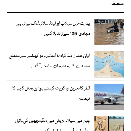
متعلقہ
بھارت میں سیلاب اور لینڈ سلائیڈنگ نے تباہی
مچادی؛ 100 سے زائد ہلاکتیں
ایران عمان مذاکرات؛ آبنائے ہرمز کھولنے سے متعلق
معاہدے کے مندرجات سامنے آگئے
قطر کا بحرین اور کویت کیلئے پروزیں بحال کرنے کا
فیصلہ
چین میں سیلاب: پانی میں مگرمچھوں کی وائرل