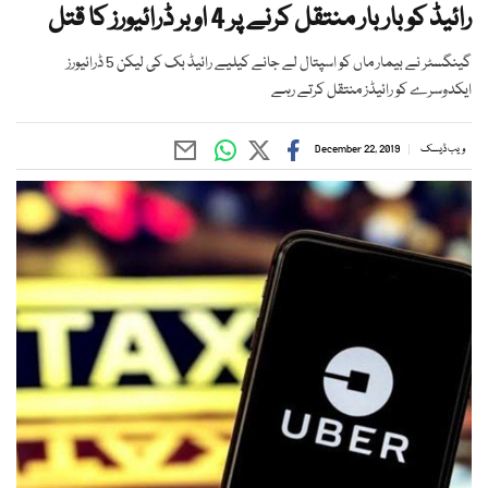
رائیڈ کو بار بار منتقل کرنے پر 4 اوبر ڈرائیورز کا قتل
گینگسٹر نے بیمار ماں کو اسپتال لے جانے کیلیے رائیڈ بک کی لیکن 5 ڈرائیورز
ایکدوسرے کو رائیڈز منتقل کرتے رہے
ویب ڈیسک
December 22, 2019