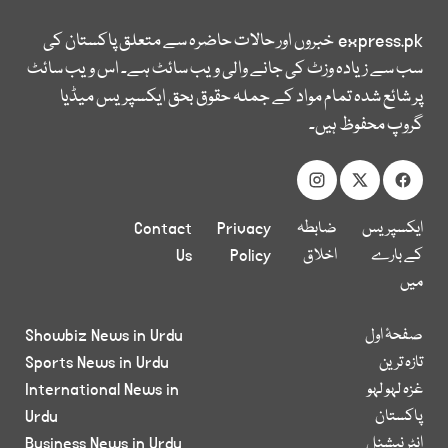
express.pk
خبروں اور حالات حاضرہ سے متعلق پاکستان کی
سب سے زیادہ وزٹ کی جانے والی ویب سائٹ ہے۔ اس ویب سائٹ
پر شائع شدہ تمام مواد کے جملہ حقوق بحق ایکسپریس میڈیا
گروپ محفوظ ہیں۔
ایکسپریس
ضابطہ
Privacy
Contact
کے بارے
اخلاق
Policy
Us
میں
صفحۂ اول
Showbiz News in Urdu
تازہ ترین
Sports News in Urdu
غزہ لہو لہو
International News in
پاکستان
Urdu
انٹر نیشنل
Business News in Urdu