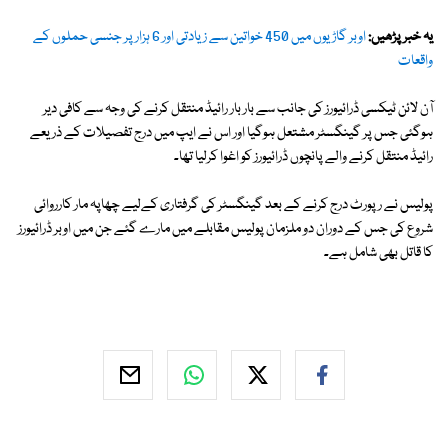
یہ خبر پڑھیں:
اوبر گاڑیوں میں 450 خواتین سے زیادتی اور 6 ہزار پر جنسی حملوں کے
واقعات
آن لائن ٹیکسی ڈرائیورز کی جانب سے بار بار رائیڈ منتقل کرنے کی وجہ سے کافی دیر
ہوگئی جس پر گینگسٹر مشتعل ہوگیا اور اس نے ایپ میں درج تفصیلات کے ذریعے
رائیڈ منتقل کرنے والے پانچوں ڈرائیورز کو اغوا کرلیا تھا۔
پولیس نے رپورٹ درج کرنے کے بعد گینگسٹر کی گرفتاری کےلیے چھاپہ مار کارروائی
شروع کی جس کے دوران دو ملزمان پولیس مقابلے میں مارے گئے جن میں اوبر ڈرائیورز
کا قاتل بھی شامل ہے۔