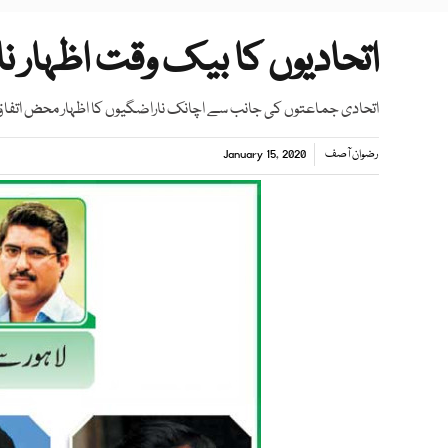
اتحادیوں کا بیک وقت اظہار ن
اتحادی جماعتوں کی جانب سے اچانک ناراضگیوں کا اظہار محض اتفاق
رضوان آصف
January 15, 2020