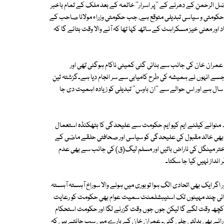
فضل الرحمن کے دھرنے کے ''پر اسرار'' خاتمہ کے بعد ملک کے تمام باخبر
سنائی دینا شروع ہو گئی تھیں کہ 2020 میں ایک بڑی حکومتی و سیاسی تبدیلی متوقع ہے، جب حکومتی وزراء مولانا صاحب کے
اور معنی خیز مسکراہٹ کے ساتھ کہا تھا کہ آنے والا وقت بتائے گا کہ
 عمران خان کی جانب سے بنائی گئی کمیٹی ناکام ہوگئی تھی اور
ی جسے انہوں نے ہمیشہ کی طرح کامیابی سے سر انجام دیا ہے۔گزشتہ تین
 جانب سے مسلسل یہ بیانات آرہے ہیں کہ 2020 تبدیلی کا سال ہے اور اس حوالے سے ''ان ہاوس'' تبدیلی کو زیادہ اہمیت دی جا
ئط منوانے کیلئے ایم کیو ایم حکومت سے علیحدگی کا ہتھکنڈہ استعمال
رتبہ بھی خالد مقبول کی علیحدگی کو سیاسی اور صحافتی حلقے ماضی کے
اختر مینگل کی ناراض باتیں اور مسلم لیگ(ق) کی جانب سے بھی عدم
نداز نہیں کیا جا سکتا۔
ایک بھی اتحادی الگ ہوا تو بوری میں ہونے والا سوراخ آہستہ آہستہ
ابتدائی چند مہینوں تک اسٹیبشلمنٹ سمیت عوام بھی حکومت کو رعایت
کچھ وقت لگے گا لیکن جوں جوں وقت گزرنے لگا اور حکومت استحکام
 رائے بھی بدلتی چلی گئی۔ عمران خان کے بارے میں سب جانتے ہیں کہ