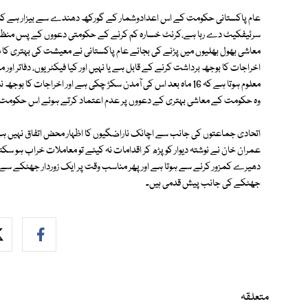
عام پاکستانی حکومت کے اس اعدادوشمار کے گورکھ دھندے سے بیزار ہے کہ ک
سرٹیفکیٹ دے رہا ہے،کرنٹ خسارہ کم کرنے کے حکومتی دعووں کے پس منظر م
معاشی بھول بھلیوں میں پڑنے کی بجائے عام پاکستانی نے معیشت کی بہتری کا معیا
اخراجات کا بوجھ برداشت کرنے کے قابل ہے یا نہیں اور کیا فیکٹریوں، دفاتر ا
معلوم ہوتا ہے کہ 16 ماہ بعد اس کی آمدن سکڑ چکی ہے اور اخراجات 
وہ حکومت کے معاشی بہتری کے دعووں پر عدم اعتماد کرتے ہوئے اس حکومت سے 
اتحادی جماعتوں کی جانب سے اچانک ناراضگیوں کا اظہار محض اتفاق نہیں ہے، 
عمران خان نے نوشتہ دیوار کو پڑھ کر اقدامات نہ کیئے تو معاملات خراب ہو سکت
دھیرے کمزور کرنے سے ہوتا ہے اور پھر مناسب وقت پر ایک زوردار جھٹکے سے تخ
جھٹکے کی جانب پیش قدمی ہیں۔
متعلقہ