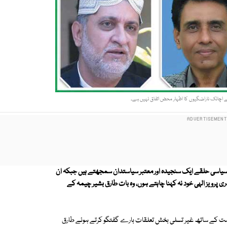
اچانک ناراضگیوں کا اظہار محض اتفاق نہیں ہے۔
ام سیاسی حلقے ایک سنجیدہ اور معتبر سیاستدان سمجھتے ہیں جبکہ ان
 پرویز الہی خود نہ کہنا چاہتے ہوں، وہ بات طارق بشیر چیمہ کے
کومت کے ساتھ غیر تسلی بخش تعلقات بارے گفتگو کرتے ہوئے طارق