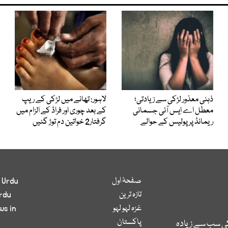
ذہنی معذور لڑکی سے زیادتی؛
لاہور: تھانے میں لڑکی کے ریپ
معطل اے ایس آئی جسمانی
کے بعد چوری اور فراڈ کے الزام میں
ریمانڈ پر پولیس کے حوالے
گرفتار2 خواتین دم توڑ گئیں
صفحۂ اول
 Urdu
تازہ ترین
rdu
غزہ لہو لہو
ws in
پاکستان
کی سب سے زیادہ