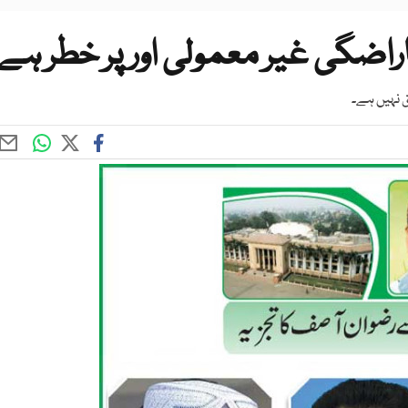
اراضگی غیر معمولی اور پر خطر ہے
 نہیں ہے۔