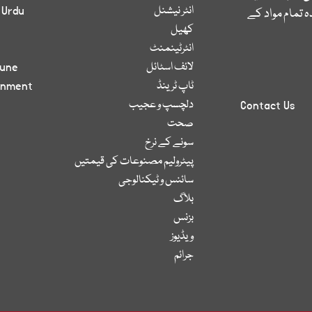
انٹر نیشنل
 Urdu
 تمام مواد کے
کھیل
انٹرٹینمنٹ
لائف اسٹائل
bune
ٹاپ ٹرینڈ
inment
دلچسپ و عجیب
Contact Us
صحت
سونے کے نرخ
پیٹرولیم مصنوعات کی قیمتیں
سائنس و ٹیکنالوجی
بلاگ
بزنس
ویڈیوز
جرائم