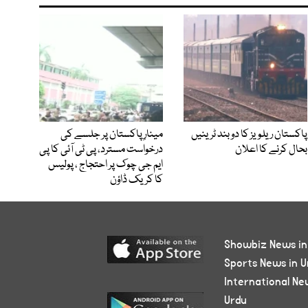
پاکستان ریلویز کا دو بند ٹرینیں
مینارِ پاکستان پر جلسے کی
بحال کرنے کا اعلان
درخواست مسترد، پی ٹی آئی کا پی
ایم جی چوک پر احتجاج ، پولیس
کا کریک ڈاؤن
Showbiz News in
Sports News in U
International Ne
Urdu