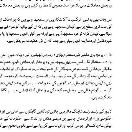
وہ بعض معاملات میں بلا جواز ہٹ دھرمی کا مظاہرہ کرتے ہیں اور بعض معاملات میں وہ ''FANTASY ''کا شکار 
اس وقت بھی وہ اسی ''نرگسیت'' کا شکار ہیں اور سمجھ رہے ہیں کہ پورا ملک 
کی بلند ترین سطح پر ہے، کپتان سمجھ رہے ہیں کہ ان کے بیانیہ کو عوام نے بے 
غیر مقبول اور متنازعہ نہیں ہوئی ہے جتنا کہ ان کی حکومت ہو چکی ہے۔
اڈے پر مزدوری ملنے کے منتظر دیہاڑی دار مزدور، ٹھیلے والے، دیہات میں ''ہٹی
بڑے صنعتکار تک کسی سے بھی پوچھ لیں وہ پریشان اور معاشی طور پر عدم تحفظ
حقیقی مہنگائی کو مصنوعی مہنگائی کی شمولیت نے مزید خطرناک اور تکلیف دہ 
اور ٹیکس نیٹ کو بڑھانے کی خاطر ہونے والے اقدامات نے معیشت کو منجمد کر
بھی دکھائی دیتا تھا اور مال بردار گاڑیوں کی آمدورفت سے سڑکیں بند دکھائی دی
کرنا ہے۔گودام خالی ہیں۔ ریٹیل مارکیٹ کی صورتحال کا اندازہ اس امر سے لگایا
بند کر دی ہیں۔
لاہور کے بڑے بڑے شاپنگ مالز میں جائیں تو دکانیں گاہکو ں سے خالی ہیں اور 
حکومتی وزراء اور ترجمان چاہے جن مرضی دلائل اور الفاظ سے ''حکومت کے خلاف س
لیکن عام پاکستانی جو اس کرب اور اذیت سے گزر رہا ہے اسے بخوبی معلوم ہے