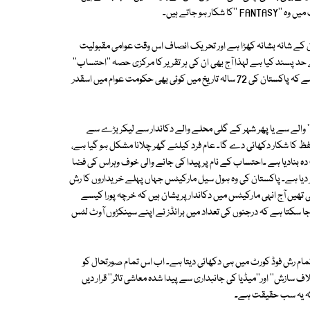
ہو جاتے ہیں۔
ان کے شانہ بشانہ کھڑا ہے اور تحریک انصاف اس وقت عوامی مقبولیت
حد پسند کیا ہے لہذا آج بھی ان کی ہر تقریر کا مرکزی حصہ ''احتساب''
ہوتا ہے۔کپتان کو نہ تو خود سمجھ آرہی ہے اور نہ ہی کوئی انہیں سمجھا پا رہا ہے کہ پاکستان کی 72 سالہ تاریخ میں کوئی بھی حکومت عوام میں اسقدر
'' والے سے یا پھر شہر کے گلی محلے والے دکاندار سے لیکر بڑے سے
 کا شکار دکھائی دے گا۔ عام فرد کیلئے گھر چلانا مشکل ہو گیا ہے،
بنادیا ہے ۔احتساب کے نام پر پیدا کی جانے والی خوف وہراس کی فضا
 دیا ہے۔ پاکستان کی وہ ہول سیل مارکیٹس جہاں پہلے خریداروں کا رش
تی تھیں آج انہی مارکیٹس میں دکاندار پریشان ہیں کہ خرچہ پورا کیسے
 جا سکتا ہے کہ درجنوں کی تعداد میں برانڈز نے اپنے سینکڑوں آوٹ لٹس
تمام رش فوڈ کورٹ میں ہی دکھائی دیتا ہے۔ اب اس تمام صورتحال کو
ازش'' اور''میڈیا کی جانبداری سے پیدا شدہ معاشی تاثر'' قرار دیں
 کہ یہ سب حقیقت ہے۔