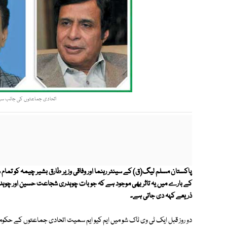
اتحادی جماعتوں کی جانب سے 
پاکستان مسلم لیگ(ق) کے سینئر رہنما اور وفاقی وزیر طارق بشیر چیمہ کو تم
کے بارے میں یہ تاثر بھی موجود ہے کہ جو بات چوہدری شجاعت حسین اور چوہدری
ذریعے کہہ دی جاتی ہے۔
دو روز قبل ایک ٹی وی ٹاک شو میں ایم کیو ایم سمیت اتحادی جماعتوں کے ح