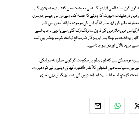
ون کون سا عالمی ادارہ پاکستانی معیشت میں کتنے درجہ بہتری کے
یں درحقیقت امپورٹ کم ہونے کا حصہ کتنا ہے اور اس جیسی دوسری
ر یہ مقرر کر رکھا ہے کہ آیا اس کی موجودہ ماہانہ آمدن اس کے
ور مارکیٹس میں ملازمین کی ڈاون سائزنگ رک گئی ہے یا نہیں۔ جب اسے
کا بوجھ ناقابل برداشت ہو چکا ہے اور روزگار کے مواقع نہایت کم ہو چکے ہیں تب
مزید نالاں اور دور ہو جاتا ہے۔
یہ تو ممکن ہے کہ فوری طور پر حکومت کو کوئی خطرہ نہ ہو لیکن
ے ہیں ۔ سیاست میں تبدیلی کا آغاز طاقتور دکھائی دینے والے کو دھیرے
ت کھینچ لیا جاتا ہے،شاید اتحادیوں کی یہ ناراضگیاں بھی آخری