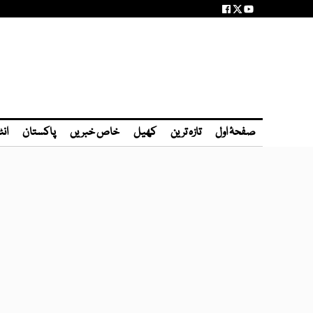
صفحۂ اول
تازہ ترین
کھیل
خاص خبریں
پاکستان
انٹ