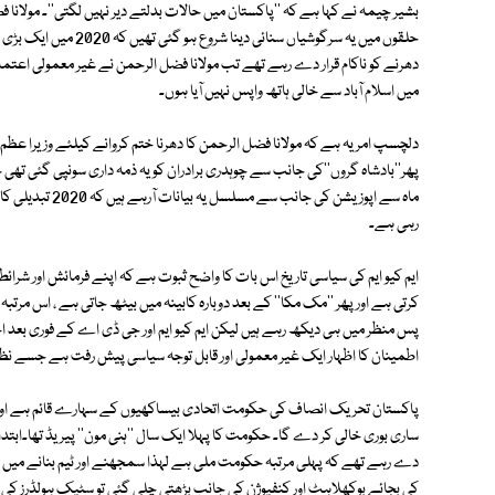
بشیر چیمہ نے کہا ہے کہ ''پاکستان میں حالات بدلتے دیر نہیں لگتی''۔ مولانا 
حلقوں میں یہ سرگوشیاں 
دھرنے کو ناکام قرار دے رہے تھے تب مولانا فضل الرحمن نے غیر معمولی اعتماد 
میں اسلام آباد سے خالی ہاتھ واپس نہیں آیا ہوں۔
دلچسپ امر یہ ہے کہ مولانا فضل الرحمن کا دھرنا ختم کروانے کیلئے وزیرا عظم
پھر''بادشاہ گروں''کی جانب سے چوہدری برادران کو یہ ذمہ داری سونپی گئی تھ
ماہ سے اپوزیشن کی
رہی ہے۔
ایم کیو ایم کی سیاسی تاریخ اس بات کا واضح ثبوت ہے کہ اپنے فرمائش اور شرا
کرتی ہے اور پھر ''مک مکا'' کے بعد دوبارہ کابینہ میں بیٹھ جاتی ہے ، اس م
پس منظر میں ہی دیکھ رہے ہیں لیکن ایم کیو ایم اور جی ڈی اے کے فوری بعد 
اطمینان کا اظہار ایک غیر معمولی اور قابل توجہ سیاسی پیش رفت ہے جسے نظر ا
پاکستان تحریک انصاف کی حکومت اتحادی بیساکھیوں کے سہارے قائم ہے اور اگر 
ساری بوری خالی کر دے گا۔ حکومت کا پہلا ایک سال ''ہنی مون'' پیریڈ تھا۔
دے رہے تھے کہ پہلی مرتبہ حکومت ملی ہے لہذا سمجھنے اور ٹیم بنانے میں 
کی بجائے بوکھلاہٹ اور کنفیوژن کی جانب بڑھتی چلی گئی تو سٹیک ہولڈرز کی