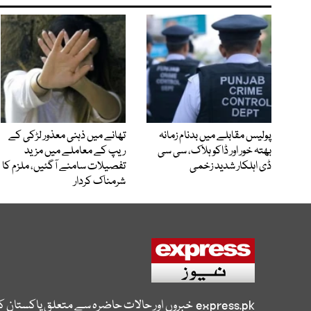
پولیس مقابلے میں بدنام زمانہ
تھانے میں ذہنی معذور لڑکی کے
بھتہ خور اور ڈاکو ہلاک، سی سی
ریپ کے معاملے میں مزید
ڈی اہلکار شدید زخمی
تفصیلات سامنے آگئیں، ملزم کا
شرمناک کردار
express.pk
خبروں اور حالات حاضرہ سے متعلق پاکستان 