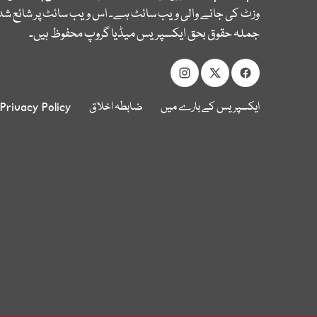
وزٹ کی جانے والی ویب سائٹ ہے۔ اس ویب سائٹ پر شائع شدہ
جملہ حقوق بحق ایکسپریس میڈیا گروپ محفوظ ہیں۔
ایکسپریس کے بارے میں
ضابطہ اخلاق
Privacy Policy