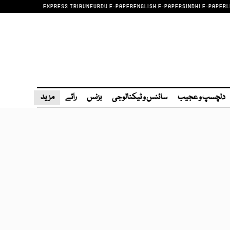
EXPRESS TRIBUNE
URDU E-PAPER
ENGLISH E-PAPER
SINDHI E-PAPER
L
دلچسپ و عجیب
سائنس و ٹیکنالوجی
بزنس
رائے
مزید