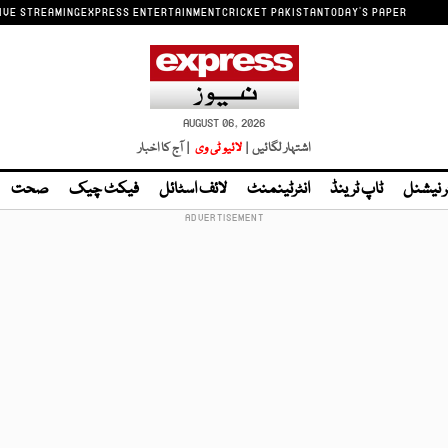
IVE STREAMING
EXPRESS ENTERTAINMENT
CRICKET PAKISTAN
TODAY'S PAPER
AUGUST 06, 2026
اشتہار لگائیں |
لائیو ٹی وی
| آج کا اخبار
ر نیشنل
ٹاپ ٹرینڈ
انٹرٹینمنٹ
لائف اسٹائل
فیکٹ چیک
صحت