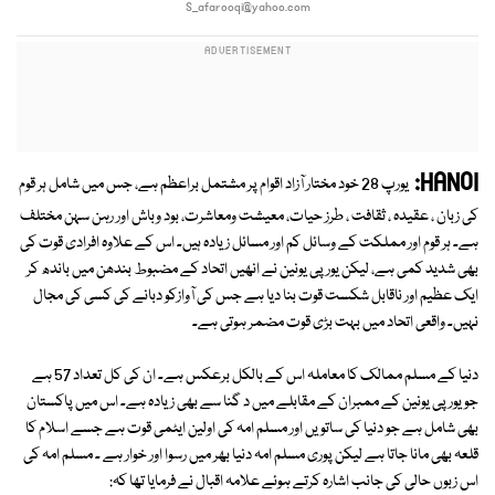
S_afarooqi@yahoo.com
HANOI:
یورپ 28 خود مختار آزاد اقوام پر مشتمل براعظم ہے، جس میں شامل ہر قوم
کی زبان ، عقیدہ ، ثقافت ، طرز حیات، معیشت ومعاشرت، بود وباش اور رہن سہن مختلف
ہے۔ ہر قوم اور مملکت کے وسائل کم اور مسائل زیادہ ہیں۔ اس کے علاوہ افرادی قوت کی
بھی شدید کمی ہے، لیکن یورپی یونین نے انھیں اتحاد کے مضبوط بندھن میں باندھ کر
ایک عظیم اور ناقابل شکست قوت بنا دیا ہے جس کی آوازکو دبانے کی کسی کی مجال
نہیں۔ واقعی اتحاد میں بہت بڑی قوت مضمر ہوتی ہے۔
دنیا کے مسلم ممالک کا معاملہ اس کے بالکل برعکس ہے۔ ان کی کل تعداد 57 ہے
جو یورپی یونین کے ممبران کے مقابلے میں د گنا سے بھی زیادہ ہے۔ اس میں پاکستان
بھی شامل ہے جو دنیا کی ساتویں اور مسلم امہ کی اولین ایٹمی قوت ہے جسے اسلام کا
قلعہ بھی مانا جاتا ہے لیکن پوری مسلم امہ دنیا بھر میں رسوا اور خوار ہے ۔ مسلم امہ کی
اس زبوں حالی کی جانب اشارہ کرتے ہوئے علامہ اقبال نے فرمایا تھا کہ: