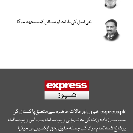
نئی نسل کی طاقت اور مسائل کو سمجھنا ہوگا
express.pk
خبروں اور حالات حاضرہ سے متعلق پاکستان کی
سب سے زیادہ وزٹ کی جانے والی ویب سائٹ ہے۔ اس ویب سائٹ
پر شائع شدہ تمام مواد کے جملہ حقوق بحق ایکسپریس میڈیا