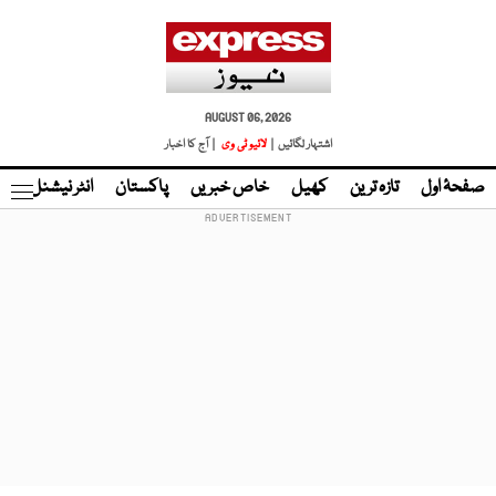
AUGUST 06, 2026
اشتہار لگائیں |
لائیو ٹی وی
| آج کا اخبار
صفحۂ اول
تازہ ترین
کھیل
خاص خبریں
پاکستان
انٹر نیشنل
ٹا