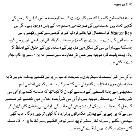
جا رہی ہے۔
مسئلہ فلسطین کا ہو یا کشمیر کا یا بھارت کے مظلوم مسلمانوں کا اس کے حل کی
کنجی اتحاد بین المسلمین کی صورت میں مسلم امہ کے پاس موجود ہے۔ اگر اس
Master Key کو استعمال کیا جائے تو دنیا کے ہر گوشے سے تعلق رکھنے والے
مسلمانوں کے بڑے سے بڑے اور گمبھیر مسئلے کو باآسانی اور یقینی طور پر حل کرایا
جاسکتا ہے۔ او آئی سی کی شکل میں دنیا بھر کے مسلمانوں کے حقوق کے تحفظ کا
ایک بہت پلیٹ فارم موجود ہے جس کی معاونت سے مسلم امہ بڑے سے بڑا کام انجام
دے سکتی ہے۔
او آئی سی کے اسسٹنٹ سیکریٹری و نمایندہ خصوصی برائے کشمیر یوسف الدوبے کا یہ
حالیہ بیان حوصلہ افزا ہے کہ او آئی سی کشمیر کے مسئلے کو بھی اتنا ہی اہم
سمجھتی ہے جتنا فلسطین کے مسئلے کو۔ ان کا کہنا تھا کہ مسئلہ کشمیر او آئی سی
کے ایجنڈے پر مستقل موجود ہے۔ او آئی سی کے آیندہ اجلاس میں کشمیر کے مسئلے
کے حل کے حوالے سے ایک قرارداد پیش کی جائے گی۔ او آئی سی یہ بات کان کھول کر
سن لے کہ بی جے پی کے بھارتی حکمرانوں پر قرارداد کا کوئی اثر نہیں ہوگا ۔ جب گھی
سیدھی انگلیوں سے نہ نکل سکے تو پھر اسے ٹیڑھی انگلیوں سے نکالنا پڑے گا۔ مسلم
کش مودی سرکار دراصل ڈنڈے کی یار ہے۔