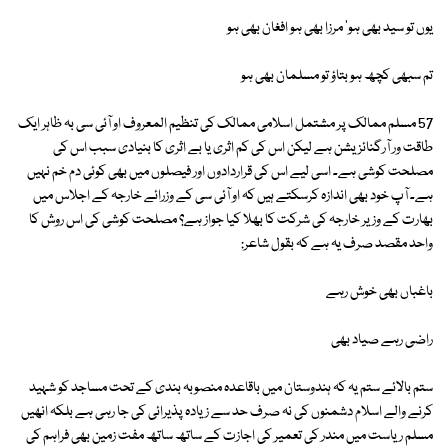
یوں تو سید بھی ہو' مرزا بھی ہو افغان بھی ہو
تم سبھی کچھ ہو بتاؤ تو مسلمان بھی ہو
57 مسلم ممالک پر مشتمل اسلامی ممالک کی تنظیم المعروف او آئی سی بہ ظاہر ایک
طاقت ور آرگنائزیشن ہے لیکن اس کی کم اثری یا بے اثری کا بنیادی سبب اس کی
مصلحت کوشی ہے۔ اسی لیے اس کی قراردادوں اور فیصلوں میں بھی کوئی دم خم نہیں
ہے۔ آپ خود بھی اندازہ کرسکتے ہیں کہ او آئی سی کے وزرائے خارجہ کے اجلاس میں
بھارت کے وزیر خارجہ کی شرکت کا بھلا کیا جواز ہے؟ مصلحت کوشی کی اس روش کا
واحد مقصد صرف یہ ہے کہ بقول شاعر:
باغباں بھی خوش رہے
راضی رہے صیاد بھی
ستم بالائے ستم یہ کہ ہندوستان میں باقاعدہ منصوبہ بندی کے تحت مساجد کو شہید
کرنے والے اسلام دشمنوں کی نہ صرف حد سے زیادہ پذیرائی کی جا رہی ہے بلکہ انھیں
مسلم ریاست میں مندر کی تعمیر کی اجازت کے ساتھ ساتھ مفت زمین بھی فراہم کی