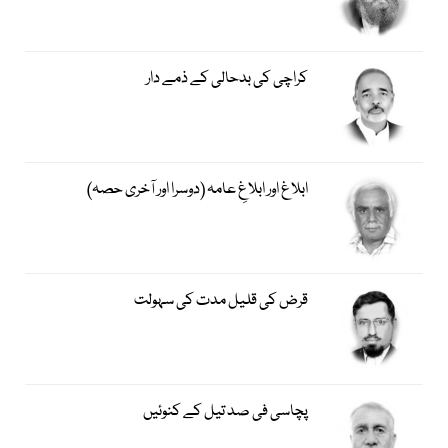
کراچی کی بدحالی کے ذمے دار
ابلاغ اور ابلاغِ عامہ (دوسرا اور آخری حصہ)
قرض کی قلیل مدت کی سہولت
پچاسی فی صد تیل کے کنوئیں