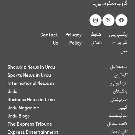
گروپ محفوظ ہیں۔
ایکسپریس
ضابطہ
Privacy
Contact
کے بارے
اخلاق
Policy
Us
میں
صفحۂ اول
Showbiz News in Urdu
تازہ ترین
Sports News in Urdu
غزہ لہو لہو
International News in
پاکستان
Urdu
انٹر نیشنل
Business News in Urdu
کھیل
Urdu Magazine
انٹرٹینمنٹ
Urdu Blogs
لائف اسٹائل
The Express Tribune
ٹاپ ٹرینڈ
Express Entertainment