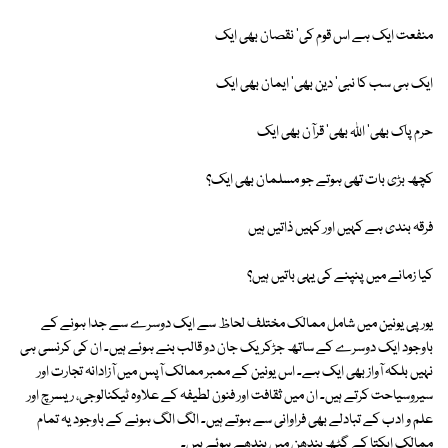
منفعت ایک ہے اس قوم کی' نقصان بھی ایک
ایک ہی سب کا نبی' دین بھی' ایمان بھی ایک
حرم پاک بھی' اللہ بھی' قرآن بھی ایک
کچھ بڑی بات تھی ہوتے جو مسلمان بھی ایک؟
فرقہ بندی ہے کہیں اور کہیں ذاتیں ہیں
کیا زمانے میں پنپنے کی یہی باتیں ہیں؟
یورپی یونین میں شامل ممالک مختلف لحاظ سے ایک دوسرے سے جدا ہونے کے
باوجود ایک دوسرے کے ساتھ جڑکر یک جان دو قالب بنے ہوئے ہیں۔ ان کی کرنسی ہی
نہیں بلکہ آواز بھی ایک ہے۔ اس یونین کے ممبر ممالک آپس میں آزادانہ تجارت اور
سیروسیاحت کرتے ہیں۔ ان میں ثقافت اور فنون لطیفہ کے علاوہ ٹیکنالوجی، ریسرچ اور
علم و ادب کے تبادلے بھی فراوانی سے ہوتے ہیں۔ الگ الگ ہونے کے باوجود یہ تمام
ممالک ایکتا کے گٹھ بندھن میں بندھے ہوئے ہیں۔