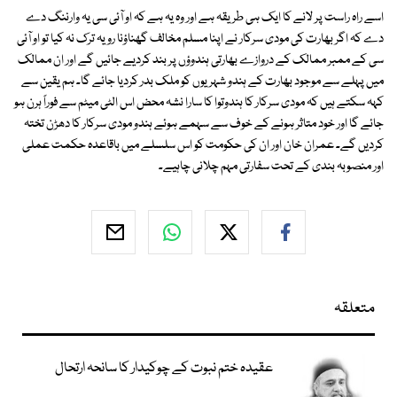
اسے راہ راست پر لانے کا ایک ہی طریقہ ہے اور وہ یہ ہے کہ او آئی سی یہ وارننگ دے
دے کہ اگر بھارت کی مودی سرکار نے اپنا مسلم مخالف گھناؤنا رویہ ترک نہ کیا تو او آئی
سی کے ممبر ممالک کے دروازے بھارتی ہندوؤں پر بند کردیے جائیں گے اور ان ممالک
میں پہلے سے موجود بھارت کے ہندو شہریوں کو ملک بدر کردیا جائے گا۔ ہم یقین سے
کہہ سکتے ہیں کہ مودی سرکار کا ہندوتوا کا سارا نشہ محض اس الٹی میٹم سے فوراً ہرن ہو
جائے گا اور خود متاثر ہونے کے خوف سے سہمے ہوئے ہندو مودی سرکار کا دھڑن تختہ
کردیں گے۔ عمران خان اور ان کی حکومت کو اس سلسلے میں باقاعدہ حکمت عملی
اور منصوبہ بندی کے تحت سفارتی مہم چلانی چاہیے۔
متعلقہ
عقیدہ ختم نبوت کے چوکیدار کا سانحہ ارتحال