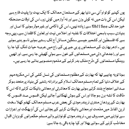
یوں کہنے کو تو او آئی سی دنیا بھر کے مسلمان ممالک کا ایک بہت بڑا پلیٹ فارم ہے
لیکن اس کی بات میں نہ کوئی وزن ہے اور نہ آواز میں کوئی زور۔ اس کی اوقات مضحکہ
خیز حد تک Oh! I See! سے زیادہ نہیں۔ اس کی ناکامی اور غیر موثر ہونے کا اصل اور
بنیادی سبب باہمی اختلافات کا غلبہ اور اخلاص نیت اور تعاون کا فقدان ہے۔ یہی وجہ
ہے کہ فلسطین اور کشمیر جیسے سنگین مسائل آج تک رستے ہوئے ناسور بنے ہوئے
ہیں ۔ ادھر بھارت کے مسلمانوں پر بی جے پی کے راج میں عرصہ حیات تنگ کیا جا رہا
ہے اور راجدھانی دلی میں مسلمانوں کے خون سے ہولی کھیلی جا رہی ہے، اور انھیں
روہنگیا مسلمانوں کی طرح ملک بدر کرنے کے مذموم منصوبے بنائے جا رہے ہیں۔
ہونا تو یہ چاہیے تھا کہ بھارت کے مظلوم مسلمانوں کی نسل کشی کی اس مکروہ مہم
کے خلاف دنیا کے تمام مسلم ممالک اسلام کے برادرانہ رشتے کی بنیاد پر متحد ہوکر
صدائے احتجاج بلند کرتے ہوئے بھارت کا معاشرتی اور معاشی بائیکاٹ کرتے تاکہ اس کا
طاقت کا نشہ ہرن ہو جاتا اور اس کے ہوش ٹھکانے آجاتے لیکن افسوس صد افسوس کہ
بھارت کے پردھان منتری نریندر مودی کی بعض عرب مسلم ممالک کھلم کھلا سخت
ترین الفاظ میں مذمت اور معاشی بائیکاٹ کرنے کے بجائے اس کی آؤ بھگت اور اعزازات
سے نوازنے میں مصروف ہیں۔ نریندر مودی کو نوازنے والے مسلم حکمرانوں کو بزبان اقبال
مخاطب کرنے کے سوائے بھلا اور کیا چارہ باقی رہ جاتا ہے: