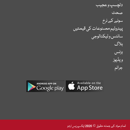
دلچسپ و عجیب
صحت
سونے کے نرخ
پیٹرولیم مصنوعات کی قیمتیں
سائنس و ٹیکنالوجی
بلاگ
بزنس
ویڈیوز
جرائم
تمام مواد کے جملہ حقوق © 2026 ایکسپریس اردو