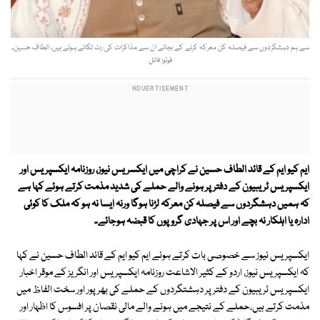
سے ہم دہشگردوں سے فیصلہ کن معرکہ کرنے کے بجائے ان سے مذاکرات کی رٹ لگائے ہوئے ہیں، الطاف حسین۔
فوٹو: فائل
ایم کیو ایم کے قائد الطاف حسین نے کراچی میں ایکسریس نیوز، روزنامہ ایکسپریس اور
ایکسپریس ٹریبیون کے دفتر پر ہونے والے حملے کی شدید مذمت کرتے ہوئے کہا ہے
کہ ہمیں دہشگردوں سے فیصلہ کن معرکہ لڑنا ہوگا ورنہ ایسا نہ ہو کہ ملک کا کوئی
ادارہ یا اہلکار نہ بچے اور اس پر جہادی گروپوں کا قبضہ ہوجائے۔
ایکسپریس نیوز سے خصوصی بات کرتے ہوئے ایم کیو ایم کے قائد الطاف حسین نے کہا
کہ ایکسپریس نیوز، اردو کے کثیر الاشاعت روزنامہ ایکسپریس اور انگریز کے موقر اخبار
ایکسپریس ٹریبیون کے دفتر پر دہشتگردوں کے حملے کی بھرپور اور سخت الفاظ میں
مذمت کرتے ہیں،حملے کے نتیجے میں ہونے والے مالی نقصان پر افسوس کا اظہار اور