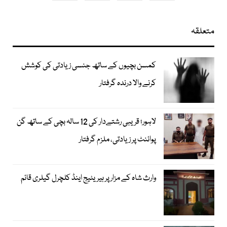
متعلقہ
کمسن بچیوں کے ساتھ جنسی زیادتی کی کوشش
کرنے والا درندہ گرفتار
لاہور؛ قریبی رشتےدار کی 12 سالہ بچی کے ساتھ گن
پوائنٹ پر زیادتی، ملزم گرفتار
وارث شاہ کے مزار پر ہیریٹیج اینڈ کلچرل گیلری قائم