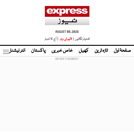
AUGUST 09, 2026
اشتہار لگائیں |
لائیو ٹی وی
| آج کا اخبار
صفحۂ اول
تازہ ترین
کھیل
خاص خبریں
پاکستان
انٹر نیشنل
ٹا