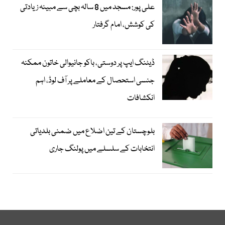
علی پور: مسجد میں 8 سالہ بچی سے مبینہ زیادتی
کی کوشش، امام گرفتار
ڈیٹنگ ایپ پر دوستی، باکو جانیوالی خاتون ممکنہ
جنسی استحصال کے معاملے پر آف لوڈ، اہم
انکشافات
بلوچستان کے تین اضلاع میں ضمنی بلدیاتی
انتخابات کے سلسلے میں پولنگ جاری