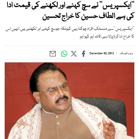
’’ایکسپریس‘‘ نے سچ کہنے اور لکھنے کی قیمت ادا
کی ہے الطاف حسین کا خراج تحسین
’’ایکسپریس‘‘سے منسلک افرادچوکنارہیں کیونکہ جوسچ کہتے اور لکھتے ہیں انہیں اس
کا خراج اداکرناپڑتا ہے، قائد ایم کیو ایم
ویب ڈیسک
December 02, 2013