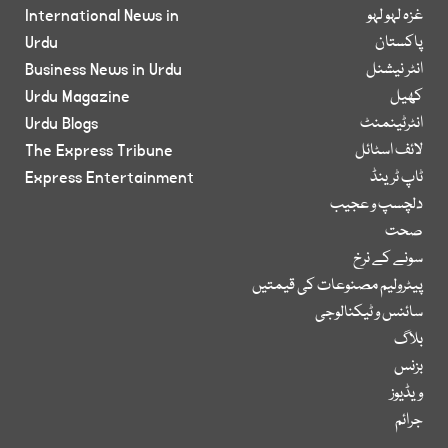
غزہ لہو لہو
International News in
پاکستان
Urdu
انٹر نیشنل
Business News in Urdu
کھیل
Urdu Magazine
انٹرٹینمنٹ
Urdu Blogs
لائف اسٹائل
The Express Tribune
ٹاپ ٹرینڈ
Express Entertainment
دلچسپ و عجیب
صحت
سونے کے نرخ
پیٹرولیم مصنوعات کی قیمتیں
سائنس و ٹیکنالوجی
بلاگ
بزنس
ویڈیوز
جرائم