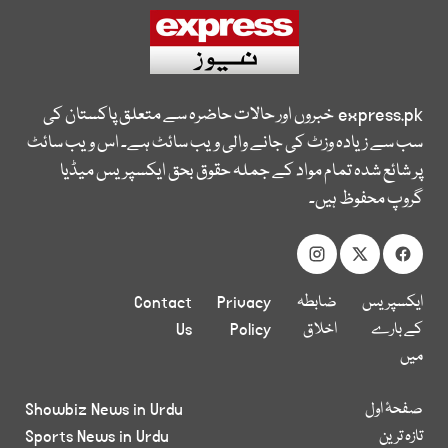
express.pk
خبروں اور حالات حاضرہ سے متعلق پاکستان کی
سب سے زیادہ وزٹ کی جانے والی ویب سائٹ ہے۔ اس ویب سائٹ
پر شائع شدہ تمام مواد کے جملہ حقوق بحق ایکسپریس میڈیا
گروپ محفوظ ہیں۔
ایکسپریس
ضابطہ
Privacy
Contact
کے بارے
اخلاق
Policy
Us
میں
صفحۂ اول
Showbiz News in Urdu
تازہ ترین
Sports News in Urdu