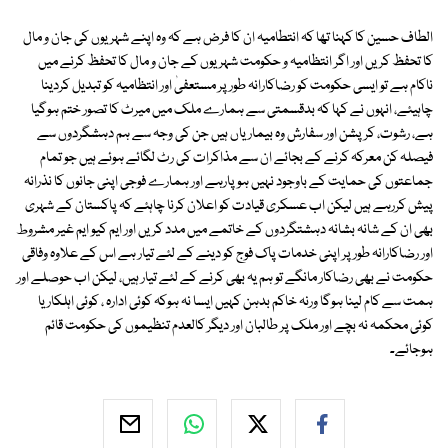
الطاف حسین کا کہنا تھا کہ انتطامیہ ان کا فرض ہے کہ وہ اپنے شہریوں کی جان و مال
کا تحفظ کریں اور اگر انتظامیہ و حکومت شہریوں کے جان و مال کا تحفظ کرنے میں
ناکام ہے تو ایسی حکومت کو رضاکارانہ طور پر مستعفیٰ اور انتظامیہ کو تبدیل کردینا
چاہیئے، انہوں نے کہا کہ بدقسمتی سے ہمارے ملک میں میرٹ کا تصور ختم ہوگیا
ہے، رشوت، کرپشن اور سفارش وہ بیماریاں ہیں جن کی وجہ سے ہم دہشگردوں سے
فیصلہ کن معرکہ کرنے کے بجائے ان سے مذاکرات کی رٹ لگائے ہوئے ہیں جو تمام
جماعتوں کی حمایت کے باوجود نہیں ہوپارہے اور ہمارے فوجی اپنی جانوں کا نذرانہ
پیش کررہے ہیں لیکن اب عسکری قیادت کو اعلان کرنا چاہئے کہ پاکستان کے شہری
بھی ان کے شانہ بشانہ دہشتگردوں کے خاتمے میں مدد کریں اور ایم کیو ایم غیر مشروط
اور رضاکارانہ طور پر اپنی خدمات پاک فوج کو دینے کے لئے تیار ہے اس کے علاوہ وفاقی
حکومت نے بھی رضاکار مانگے تو ہم یہ بھی کرنے کے لئے تیار ہیں، لیکن اب حوصلے اور
ہمت سے کام لینا ہوگا ورنہ خاکم بدہن کہیں ایسا نہ ہوکہ کوئی ادارہ ، کوئی اہلکار یا
کوئی محکمہ نہ بچے اور ملک پر طالبان اور دیگر کالعدم تنظیموں کی حکومت قائم
ہوجائے۔