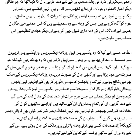
زخمی سیکیورٹی گارڈ کی جلد صحتیابی کے لئے دعا گو ہیں۔ ان کا کہنا تھا کہ جو حقائق
دیگر اخبار نامعلوم وجوہات کی بنا پر لکھے سے قاصر ہیں انہیں ایکسپریس اخبار اور
ایکسپریس نیوز اپنی غیر جانبدارانہ رپورٹنگ اور نشریات کے ذریعے اصل حقائق سے
عوام کو آگاہ کررہے ہیں جس کی وجہ سے وہ سمجھتے ہیں کہ اس حملے میں طالبان
جنہوں نے اب تک اس کی ذمہ داری قبول نہیں کی ہے اور دیگر جہادی تنظیمیں اس
حملے میں ملوث ہیں۔
الطاف حسین نے کہا کہ وہ ایکسپریس نیوز، روزنامہ ایکسپریس اور ایکسپریس ٹریبیون
سے منسلک صحافی بھائیوں، اور بہنوں سے اپیل کرتے ہیں کہ وہ چوکنا رہیں کیونکہ جو
سچ کہتے اور لکھتے ہیں انہیں اس کا خراج ادا کرنا پڑتا ہے اور یہ خراج خراج کبھی مال کی
صورت میں دینا پڑتا ہے اور کبھی جان کی صورت میں۔ وہ روزنامہ ایکسپریس کے ملک
بھر میں شائع ہونے والے تمام ایڈیشنز خصوصی طور پر کراچی کے ایڈیٹرز، نیوز ایڈیٹرز،
صحافی، فوٹوگرافرز اور کارکنان سمیت تمام عملے اور ایکسپریس نیوز کے اینکر پرسنز ،
کیمرہ مین اور دیگر عملے نے جس طرح جرات اور شجاعت کی مثال قائم کی ہے کے
لئے دعا گو ہیں، ان کی تمام ہمدریاں ان کے ساتھ ہیں اور اپنے ساتھیوں کو ان کی
حفاظت کے لئے بھیجنے کو تیار ہیں جو انہیں تحفظ دینے کے لئے کوئی بھی قربانی دینے
سے دریغ نہیں کریں گے۔ وہ اور ان کی جماعت آزادی صحافت پر ایمان رکھتی ہے
کیونکہ آزاد صحافت کسی بھی ترقی یافتہ یا ترقی پزیر ملک کی جان ہوتی ہے، اس کے
لئے وہ اور ان کے ساتھی ہر قسم کے تعاون کے لئے تیار ہیں۔