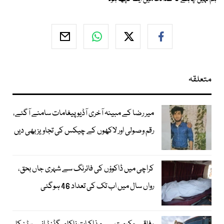
متعلقہ
میر رضا کے مبینہ آخری آڈیو پیغامات سامنے آگئے،
رقم وصولی اور لاکھوں کے چیکس کی تجاویز بھی دیں
کراچی میں ڈاکوؤں کی فائرنگ سے شہری جاں بحق،
رواں سال میں اب تک کی تعداد 46 ہوگئی