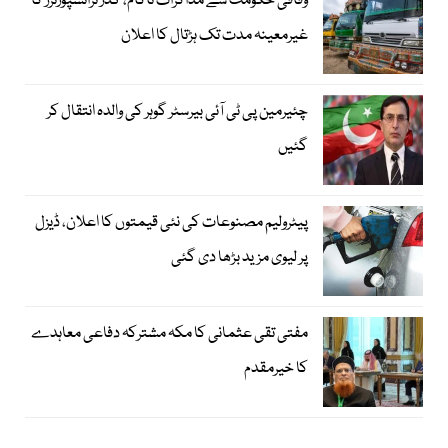
وفاقی حکومت سے مذاکرات ناکام، گڈز ٹرانسپورٹرز کا
غیرمعینہ مدت تک ہڑتال کا اعلان
چئیرمین پی ٹی آئی بیرسٹر گوہر کی والدہ انتقال کر
گئیں
پیٹرولیم مصنوعات کی نئی قیمتوں کا اعلان، ڈیزل
پر لیوی مزید بڑھا دی گئی
مفتی تقی عثمانی کا مکہ مشترکہ دفاعی معاہدے
کا خیرمقدم