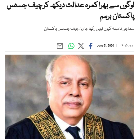
لوگوں سے بھرا کمرہ عدالت دیکھ کر چیف جسٹس
پاکستان برہم
سماجی فاصلہ کیوں نہیں رکھا جا رہا، چیف جسٹس پاکستان
ویب ڈیسک
June 01, 2020