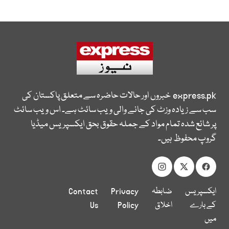
express.pk
خبروں اور حالات حاضرہ سے متعلق پاکستان کی
سب سے زیادہ وزٹ کی جانے والی ویب سائٹ ہے۔ اس ویب سائٹ
پر شائع شدہ تمام مواد کے جملہ حقوق بحق ایکسپریس میڈیا
گروپ محفوظ ہیں۔
ایکسپریس
ضابطہ
Privacy
Contact
کے بارے
اخلاق
Policy
Us
میں