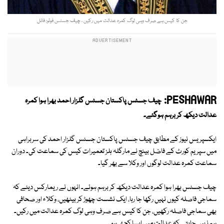
جن کا کیس ہے صرف وہی لوگ کمرہ عدالت میں رکیں ، چیف جسٹس فوٹو: فائل
PESHAWAR:
چیف جسٹس پاکستان جسٹس گلزار احمد بھرا ہوا کمرہ
عدالت دیکھ کر برہم ہوگئے۔
ایکسپریس نیوز کے مطابق چیف جسٹس پاکستان جسٹس گلزار احمد کی سربراہی
میں سپریم کورٹ کے فاضل بینچ نے مارگلہ ہلز تعمیرات کیس کی سماعت کی۔ دوران
سماعت کمرہ عدالت لوگوں اور وکلا سے بھر گیا۔
چیف جسٹس بھرا ہوا کمرہ عدالت دیکھ کر برہم ہوئے۔ انہوں نے ریمارکس دیئے کہ
سماجی فاصلہ کیوں نہیں رکھا جا رہا، ایک نشست چھوڑ کر بیٹھیں، وکلاء اور صحافی
بھی سماجی فاصلہ رکھیں، جن کا کیس ہے صرف وہی لوگ کمرہ عدالت میں رکیں۔
ہم نہیں چاہتے کہ عدالت میں ایسا کچھ ہو۔