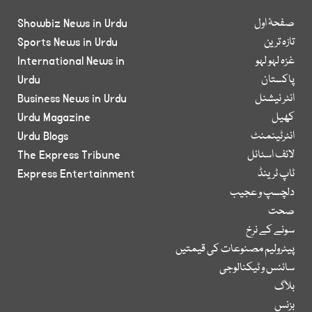
صفحۂ اول
Showbiz News in Urdu
تازہ ترین
Sports News in Urdu
غزہ لہو لہو
International News in
پاکستان
Urdu
انٹر نیشنل
Business News in Urdu
کھیل
Urdu Magazine
انٹرٹینمنٹ
Urdu Blogs
لائف اسٹائل
The Express Tribune
ٹاپ ٹرینڈ
Express Entertainment
دلچسپ و عجیب
صحت
سونے کے نرخ
پیٹرولیم مصنوعات کی قیمتیں
سائنس و ٹیکنالوجی
بلاگ
بزنس