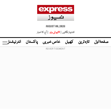
AUGUST 08, 2026
اشتہار لگائیں |
لائیو ٹی وی
| آج کا اخبار
صفحۂ اول
تازہ ترین
کھیل
خاص خبریں
پاکستان
انٹر نیشنل
ٹا