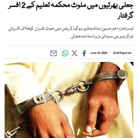
جعلی بھرتیوں میں ملوث محکمہ تعلیم کے 2 افسر
گرفتار
تیسراملزم اخترحسین دھاندومفرور ہوگیا،کرپشن میں ملوث افسران کیخلاف کارروائی
تیزکررہے ہیں،صوبائی وزیرانسدادبدعنوانی
June 10, 2020
Staff Reporter