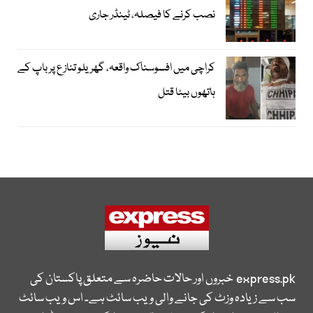
نصب کرنے کا فیصلہ، ٹینڈر جاری
کراچی میں افسوسناک واقعہ، گھریلو تنازع پر باپ کے
ہاتھوں بیٹا قتل
express.pk
خبروں اور حالات حاضرہ سے متعلق پاکستان کی
سب سے زیادہ وزٹ کی جانے والی ویب سائٹ ہے۔ اس ویب سائٹ