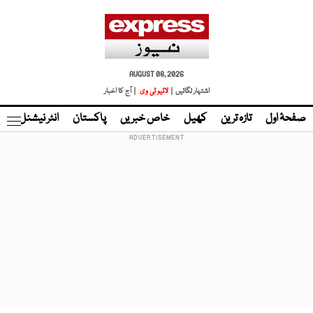
AUGUST 08, 2026
اشتہار لگائیں |
لائیو ٹی وی
| آج کا اخبار
صفحۂ اول
تازہ ترین
کھیل
خاص خبریں
پاکستان
انٹر نیشنل
ٹا