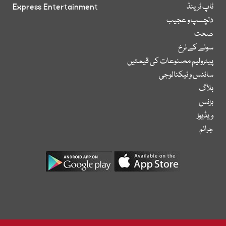
ٹاپ ٹرینڈ
Express Entertainment
دلچسپ و عجیب
صحت
سونے کے نرخ
پیٹرولیم مصنوعات کی قیمتیں
سائنس و ٹیکنالوجی
بلاگ
بزنس
ویڈیوز
جرائم