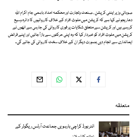
صوبائی وزیر اینٹی کرپشن ، صنعت وتجارت اور محکمہ امداد باہمی جام اکرام اللہ
دھاریجو نے کہا ہے کہ کرپشن میں ملوث افراد کے خلاف کارروائیوں کا دائرہ وسیع
کررہے ہیں اور کرپشن سے متعلق شکایات پر فوری کارروائی کی جارہی ہے انھوں نے
کرپشن میں ملوث افراد کو خبردار کیا کہ وہ اپنی حرکتوں سے باز آجائیں اور اپنے فرائض
ایمانداری سے انجام دیں بصورت دیگر ان کے خلاف سخت کارروائی کی جائے گی۔
متعلقہ
انٹر بورڈ کراچی بارہویں جماعت آرٹس ریگولر کے