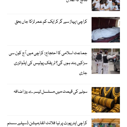
نتائج کا اعلان
کراچی؛ پہاڑ سے گر کر ایک کم عمر لڑکا جاں بحق
جماعت اسلامی کا احتجاج: کراچی میں آج کون سی
سڑکیں بند ہوں گی؟ ٹریفک پولیس کی ایڈوائزری
جاری
سونے کی قیمت میں مسلسل تیسرے روز اضافہ
کراچی ایئرپورٹ پر نیا فلائٹ انفارمیشن ڈسپلے سسٹم