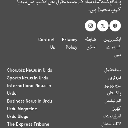
پر شائع شدہ تمام مواد کے جملہ حقوق بحق ایکسپریس میڈیا
گروپ محفوظ ہیں۔
ایکسپریس
ضابطہ
Privacy
Contact
کے بارے
اخلاق
Policy
Us
میں
صفحۂ اول
Showbiz News in Urdu
تازہ ترین
Sports News in Urdu
غزہ لہو لہو
International News in
پاکستان
Urdu
انٹر نیشنل
Business News in Urdu
کھیل
Urdu Magazine
انٹرٹینمنٹ
Urdu Blogs
لائف اسٹائل
The Express Tribune