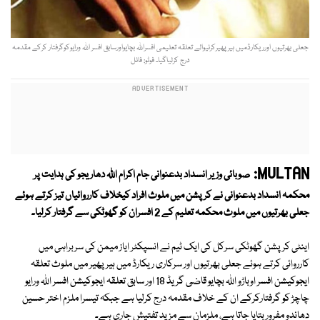
جعلی بھرتیوں اورریکارڈمیں ہیرپھیرکرنیوالے تعلقہ تعلیمی افسراللہ بچایواورسابق افسر اللہ ورایوکوگرفتار کرکے مقدمہ
درج کرلیاگیا۔ فوٹو: فائل
MULTAN:
صوبائی وزیر انسداد بدعنوانی جام اکرام اللہ دھاریجو کی ہدایت پر
محکمہ انسداد بدعنوانی نے کرپشن میں ملوث افراد کیخلاف کارروائیاں تیز کرتے ہوئے
جعلی بھرتیوں میں ملوث محکمہ تعلیم کے 2 افسران کو گھوٹکی سے گرفتار کرلیا۔
اینٹی کرپشن گھوٹکی سرکل کی ایک ٹیم نے انسپکٹر ایاز میمن کی سربراہی میں
کارروائی کرتے ہوئے جعلی بھرتیوں اور سرکاری ریکارڈ میں ہیر پھیر میں ملوث تعلقہ
ایجوکیشن افسر اوباڑو اللہ بچایو قاضی گریڈ 18 اور سابق تعلقہ ایجوکیشن افسر اللہ ورایو
چاچڑ کو گرفتارکرکے ان کے خلاف مقدمہ درج کرلیا ہے جبکہ تیسرا ملزم اختر حسین
دھاندو مفرور بتایا جاتا ہے، ملزمان سے مزید تفتیش جاری ہے۔