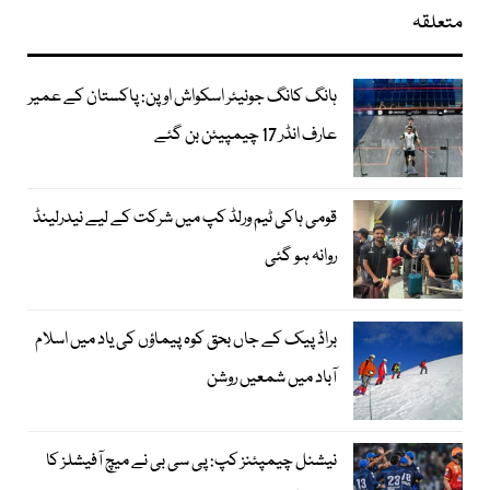
متعلقہ
ہانگ کانگ جونیئر اسکواش اوپن: پاکستان کے عمیر
عارف انڈر 17 چیمپیئن بن گئے
قومی ہاکی ٹیم ورلڈ کپ میں شرکت کے لیے نیدرلینڈ
روانہ ہو گئی
براڈ پیک کے جاں بحق کوہ پیماؤں کی یاد میں اسلام
آباد میں شمعیں روشن
نیشنل چیمپئنز کپ: پی سی بی نے میچ آفیشلز کا