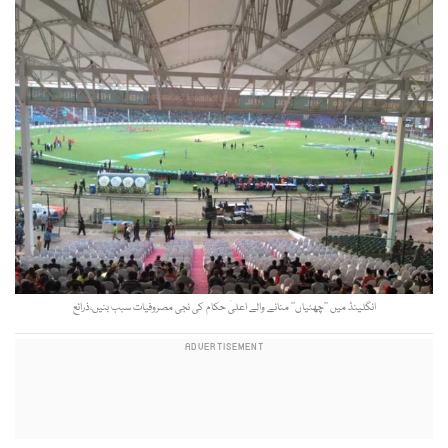
انگلینڈ میں ’’چھٹیاں‘‘ منانے والے اعلیٰ حکام کی نجی مصروفیات سبب بنیں،ذرائع