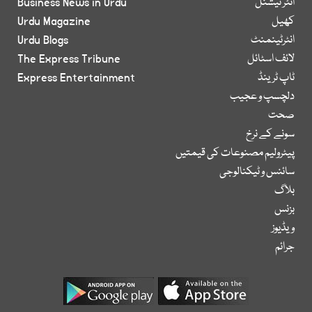
انٹر نیشنل
Business News in Urdu
کھیل
Urdu Magazine
انٹرٹینمنٹ
Urdu Blogs
لائف اسٹائل
The Express Tribune
ٹاپ ٹرینڈ
Express Entertainment
دلچسپ و عجیب
صحت
سونے کے نرخ
پیٹرولیم مصنوعات کی قیمتیں
سائنس و ٹیکنالوجی
بلاگ
بزنس
ویڈیوز
جرائم