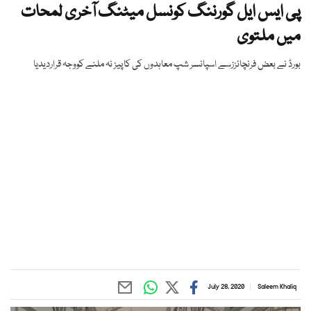
پی ایس ایل گورننگ کونسل میٹنگ آخری لمحات
میں ملتوی
بورڈ نے بعض فرنچائززسے اسپانسر شپ معاہدوں کی کاپیز نہ ملنے کووجہ قراردیدیا
July 28, 2020
Saleem Khaliq