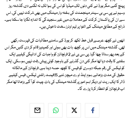
پہنچ گئے، مگر بورڈ نے کئی دنوں تک میڈیا کو اس کی ہوا تک نہ لگنے دی،گذشتہ روز
وسیم نے پی سی بی سینئر مینجمنٹ کی ہفتہ وار میٹنگ میں بھی شرکت نہیں کی، اس
سے ان کی پاکستان کرکٹ کے معاملات میں غیر سنجیدگی کا اندازہ لگایا جا سکتا ہے۔
ذرائع کے مطابق میٹنگ کے التوا پر ٹیم اونرز سخت ناخوش ہیں۔
انھوں نے کچھ عرصے قبل خط لکھ کر بورڈ کے سامنے مطالبات کی فہرست رکھی
تھی، گذشتہ میٹنگ میں اس پر کچھ بات بھی ہوئی اور کمیٹیز قائم کر دی گئیں مگر اس
کے بعد پھر سناٹا چھا گیا، پی سی بی نے 2 فرنچائزز کو واجبات کی ادائیگی کیلیے ایک
ہفتے کا وقت دیا تھا مگر کئی دن گذرنے کے باوجود کوئی پیش رفت نہیں ہو سکی، ایک
کو ٹیکس کی رقم جبکہ دوسری کو فیس کا کچھ حصہ دینا ہے، فرنچائزز کے مالکانہ
حقوق کی مدت بڑھانے، ہوم اینڈ اوے میچز، نئے 15فیصد رائلٹی ٹیکس، فیس کیلیے
ڈالر کا ایک ریٹ اور دیگر اہم امور پرگذشتہ میٹنگ کی بات چیت کو آگے بڑھانا تھا مگر
اب فرنچائزز کو انتظار کرنا پڑے گا۔