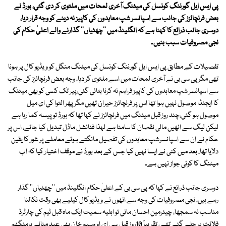
پی ایس ایل گورننگ کونسل کی میٹنگ آخری لمحات میں ملتوی کر دی گئی، بورڈ نے
بعض فرنچائزز کی جانب سے اسپانسر شپ معاہدوں کی کاپیز نہ دینے کو وجہ قرار دیا،
دوسری جانب ذرائع کا کہنا ہے کہ انگلینڈ میں ''چھٹیاں'' گذارنے والے اعلیٰ حکام کی
نجی مصروفیات سبب بنیں۔
تفصیلات کے مطابق پی ایس ایل گورننگ کونسل کی میٹنگ منگل کو ویڈیو کال پر ہونا
تھی مگر پی سی بی نے آخری لمحات میں اسے ملتوی کر دیا، وجہ بعض فرنچائزز کی جانب
سے اسپانسر شپ معاہدوں کی کاپیز فراہم نہ کرنا بتائی گئی،پیر تک کسی کو بھی میٹنگ
کا ایجنڈا موصول نہیں ہوا تھا اس پر فرنچائزز حیران تھیں مگر پھر التوا کی ای میل
موصول ہو گئی،چند روز قبل میٹنگ میں فرنچائزز نے کہا تھا کہ بورڈ تو پیسہ کما رہا ہے
لیکن لیگ سے انھیں مالی نقصان کا سامنا ہے لہذا فنانشل ماڈل تبدیل کیا جائے، اس پر
حکام نے ان سے اسپانسرشپ معاہدوں کی تفصیل مانگتے ہوئے معاملے پر غور کا یقین
دلایا تھا، بعد میں کئی نے ایسا نہیں کیا جس کے بعد بورڈ نے موقف اختیار کیا کہ اب
میٹنگ کا کوئی جواز نہیں ہے۔
دوسری جانب ذرائع نے کہا کہ پی سی بی کے اعلیٰ حکام انگلینڈ میں ''چھٹیاں'' گذار
رہے ہیں، نجی مصروفیات کی وجہ سے انھوں نے ویڈیو کال کیلیے بھی وقت نکالنا
مناسب نہ سمجھا، چیئرمین احسان مانی تو اہلیہ سمیت ایک ماہ قبل ٹیم کی چارٹرڈ
فلائٹ پر چلے گئے تھے، تقریباً 10روز قبل سی ای او وسیم خان بھی عید منانے برمنگھم