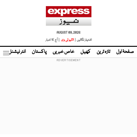
AUGUST 09, 2026
اشتہار لگائیں |
لائیو ٹی وی
| آج کا اخبار
صفحۂ اول
تازہ ترین
کھیل
خاص خبریں
پاکستان
انٹر نیشنل
ٹا