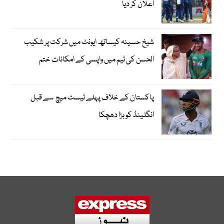
اعلان کر دیا
شیخ حسینہ کیساتھ ایونٹ میں شرکت پر شکیب
الحسن کی ٹیم میں واپسی کے امکانات ختم
پاکستان کے خلاف پہلے ٹیسٹ میچ سے قبل
انگلینڈ کو بڑا دھچکا