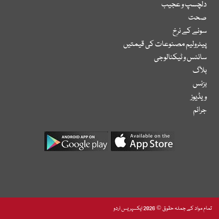
دلچسپ و عجیب
صحت
سونے کے نرخ
پیٹرولیم مصنوعات کی قیمتیں
سائنس و ٹیکنالوجی
بلاگ
بزنس
ویڈیوز
جرائم
تمام مواد کے جملہ حقوق © 2026 ایکسپریس اردو