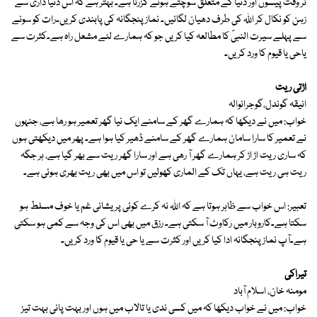
تر وقت پیسوں اور دنیا کے متعلق سوچتے ہوئے گزرتا ہے۔ بہتر ہے کہ اس دنیا داری سے
زہن کو نکال کر اللہ کی طرف دھیان لگائیں۔ نماز پنجگانہ کی پابندی کریں۔رات کو سونے
سے پہلے سیرت النبیؐ کا مطالعہ کیا کریں جو کہ ہمارے لئے مشعل راہ ہے۔کثرت سے
یاحی یا قیوم کا ورد کریں۔
اڑتی ریت
انیقہ گوندل،گوجرانوالہ
خواب: میں نے دیکھا کہ ہمارے گھر کے سامنے ایک نیا گھر تعمیر ہو رھا ہے، جنہوں
نے تعمیر کا سارا سامان ہمارے گھر کے سامنے ڈھیر کیا ہوا ہے۔ پھر میں دیکھتی ہوں
کہ ساری ریت اڑ اڑ کر ہمارے گھر آ رھی ہے اور سارا گھر ریت سے بھر گیا ہے، ہر جگہ
ریت ہی ریت ہے، یہاں تک کے الماری کھولیں تو اس میں بھی ریت بھری ہوئی ہے۔
تعبیر: اس خواب سے ظاہر ہوتا ہے کہ اللہ نہ کرے کوئی پریشانی غم یا خوف مسلط ہو
سکتا ہے۔کاروبار میں رکاوٹ آ سکتی ہے۔ رزق میں بھی اس کی وجہ سے کمی ہو سکتی
ہے۔آپ نماز پنجگانہ ادا کیا کریں اور کثرت سے یا حی یا قیوم کا ورد کریں۔
تیراکی
مومنہ خان، اسلام آباد
خواب: میں نے خواب دیکھا کہ میں کسی ندی یا تالاب میں ہوں اور بہت پانی بہت تیز