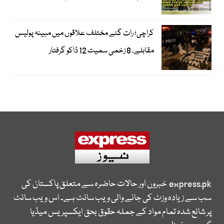
کراچی؛ رات گئے مختلف علاقوں میں مبینہ پولیس
مقابلے، 8 زخمی سمیت 12 ڈاکو گرفتار
express.pk
خبروں اور حالات حاضرہ سے متعلق پاکستان کی
سب سے زیادہ وزٹ کی جانے والی ویب سائٹ ہے۔ اس ویب سائٹ
پر شائع شدہ تمام مواد کے جملہ حقوق بحق ایکسپریس میڈیا