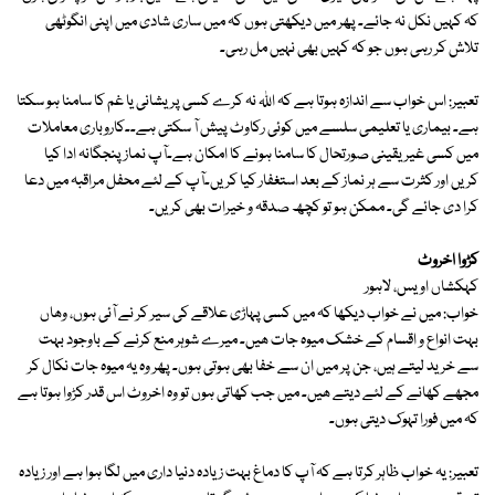
کہ کہیں نکل نہ جائے۔ پھر میں دیکھتی ہوں کہ میں ساری شادی میں اپنی انگوٹھی
تلاش کر رہی ہوں جو کہ کہیں بھی نہیں مل رہی۔
تعبیر: اس خواب سے اندازہ ہوتا ہے کہ اللہ نہ کرے کسی پریشانی یا غم کا سامنا ہو سکتا
ہے۔ بیماری یا تعلیمی سلسے میں کوئی رکاوٹ پیش آ سکتی ہے۔۔کاروباری معاملات
میں کسی غیر یقینی صورتحال کا سامنا ہونے کا امکان ہے۔آپ نماز پنجگانہ ادا کیا
کریں اور کثرت سے ہر نماز کے بعد استغفار کیا کریں۔آپ کے لئے محفل مراقبہ میں دعا
کرا دی جائے گی۔ ممکن ہو تو کچھ صدقہ و خیرات بھی کریں۔
کڑوا اخروٹ
کہکشاں اویس، لاہور
خواب: میں نے خواب دیکھا کہ میں کسی پہاڑی علاقے کی سیر کر نے آئی ہوں، وھاں
بہت انواع و اقسام کے خشک میوہ جات ھیں۔ میرے شوہر منع کرنے کے باوجود بہت
سے خرید لیتے ہیں، جن پر میں ان سے خفا بھی ہوتی ہوں۔ پھر وہ یہ میوہ جات نکال کر
مجھے کھانے کے لئے دیتے ھیں۔ میں جب کھاتی ہوں تو وہ اخروٹ اس قدر کڑوا ہوتا ہے
کہ میں فورا تہوک دیتی ہوں۔
تعبیر: یہ خواب ظاہر کرتا ہے کہ آپ کا دماغ بہت زیادہ دنیا داری میں لگا ہوا ہے اور زیادہ