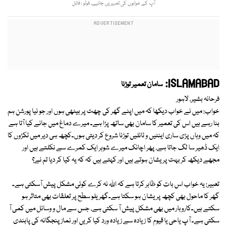
آپ کے خوابوں کی تعبیریں جانیے۔ فوٹو : فائل
ISLAMABAD:
سامان تعمیر توڑنا
فرحانہ بشیر، لاہور
خواب: میں نے خواب دیکھا کہ میں اپنے گھر کی چھت پر بیٹھی ہوں اور جو نیا پورشن ہم
بنا رہے ہیں اس کی تعمیر کا سامان بھی ساتھ پڑا ہے۔ میرے دماغ میں جانے کیا آتا ہے
کہ میں وہاں پڑی ساری اینٹیں و ٹائلیں توڑنا شروع کر دیتی ہوں۔کچھ ہی دیر میں ٹکڑوں کا
ایک ڈھیر سا لگ جاتا ہے، پھر اچانک میرے شوہر ایک کمرے سے نکلتے ہیں اور
مجھے دیکھ کر بہت پریشان ہوتے ہیں اور کہتے ہیں کہ کہ یہ کیا کر دیا تم نے؟
تعبیر: یہ خواب اس بات کو ظاہر کرتا ہے کہ اللہ نہ کرے کوئی مشکل پیش آسکتی ہے۔
گھر کا ماحول بھی کچھ پریشان ہو سکتا ہے۔گھریلو سطح پر تعلقات بھی متاثر ہو
سکتے ہیں۔کاروبار میں بھی مشکل پیش آ سکتی ہے، جس سے مال و وسائل میں کمی آ
سکتی ہے۔ آپ یاحی یا قیوم کا زیادہ سے زیادہ ورد کیا کریں اور نماز پنجگانہ کی پابندی