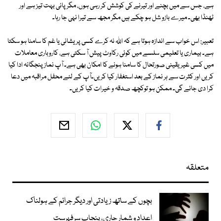
ہے، جس سے میں بچنے اور تیرنے کی کوشش کر رہی ہوں، مگر پانی بہت تیز ہے اور
ٹھنڈا بھی۔ میرے بازو شل ہو چکے ہیں مگر مجھ سے تیرا نہی جا رہا۔
تعبیر: اس خواب سے اندازہ ہوتا ہے کہ اللہ نہ کرے کسی پریشانی یا غم کا سامنا ہو سکتا
ہے۔ بیماری یا تعلیمی سلسے میں کوئی رکاوٹ پیش آ سکتی ہے، کاروباری معاملات
میں کسی غیر یقینی صورتحال کا سامنا ہونے کا امکان بھی ہے۔ آپ نماز پنجگانہ ادا کیا
کریں اور کثرت سے ہر نماز کے بعد استغفار کیا کریں۔آپ کے لئے محفل مراقبہ میں دعا
کرا دی جائے گی۔ ممکن ہو توکچھ صدقہ و خیرات کیا کریں۔
متعلقہ
بچوں کے ساتھ زیادتی اور دیگر جرائم کے ہولناک
اعداد و شمار جاری، پنجاب سرفہرست