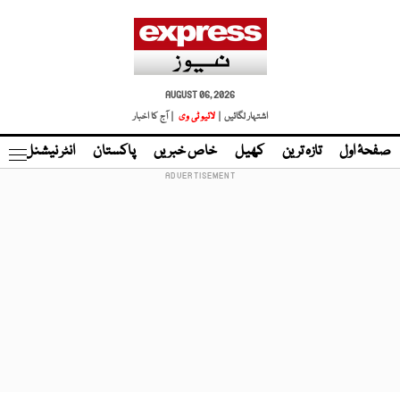
AUGUST 06, 2026
اشتہار لگائیں |
لائیو ٹی وی
| آج کا اخبار
صفحۂ اول
تازہ ترین
کھیل
خاص خبریں
پاکستان
انٹر نیشنل
ٹا