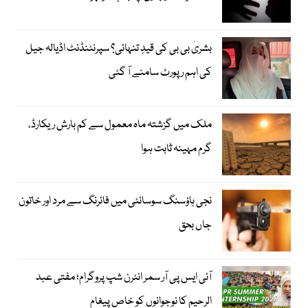
بشریٰ بی بی کی قیدِ تنہائی؟ سپرنٹنڈنٹ اڈیالہ جیل
کی اہم رپورٹ سامنے آ گئی
ملک میں گزشتہ ماہ معمول سے کم بارش ریکارڈ،
گرم مہینہ ثابت ہوا
نجی ہاؤسنگ سوسائٹی میں فائرنگ سے مرد اور خاتون
جاں بحق
آئی ایس پی آر سمر انٹرن شپ پروگرام؛ مفتی عبد
الرحیم کا نوجوانوں کو خاص پیغام