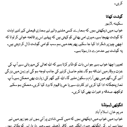
کریں۔
گوشت کھانا
سکینہ ،لاہور
خواب: میں دیکھتی ہوں کہ ہمارے کسی ملنے والے نے ہماری فیملی کے لئے اونٹ
کا گوشت بھیجا ہے۔ میری امی بھائی کو کہتی ہیں کہ پہلے اس پر فاتحہ خوانی کر لو تا کہ
اچھی چیز پر شکر ادا کیا جا سکے، پھر بعد میں ہم سب کو امی گوشت ڈال کر دیتی ہیں۔
یہ گوشت بے حد مزے دار ہوتا ہے۔
تعبیر: اچھا خواب ہے جو اس بات کو ظاہر کرتا ہے کہ اللہ تعالی کی مہربانی سے آپ کی
عزت و وقار میں اضافہ ہو گا۔ علم حاصل کرنے کی جانب توجہ ہو گی اور زہن میں بزرگی
آئے گی۔گھر میں بھی آرام و سکون ملے گا۔ اللہ کے گھر کی زیارت بھی ممکن ہے۔آپ
نماز پنجگانہ ادا کیا کریں اور کثرت سے یا حی یا قیوم کا ورد کیا کریں۔ ممکن ہو سکے
توکچھ صدقہ و خیرات بھی کیا کریں۔
انگوٹھی ڈہونڈنا
مریم خان، اسلام آباد
خواب: میں خواب میں دیکھتی ہوں کہ میں کسی شادی پر آئی ہوں اور جو زیور میں نے
پہنا ہے اس کی انگوٹھی میری انگلی میں کافی ڈھیلی ہے۔ میں بار بار اس کو پکڑتی ہوں