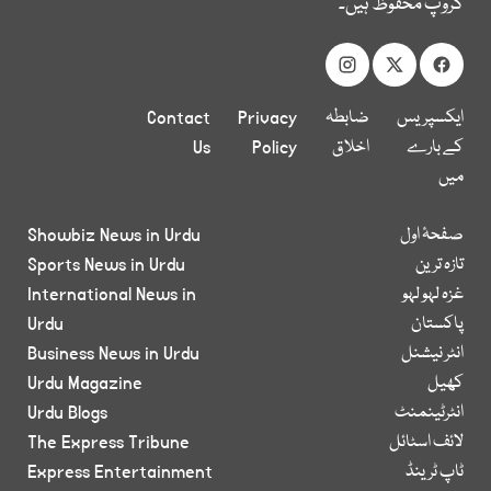
گروپ محفوظ ہیں۔
ایکسپریس
ضابطہ
Privacy
Contact
کے بارے
اخلاق
Policy
Us
میں
صفحۂ اول
Showbiz News in Urdu
تازہ ترین
Sports News in Urdu
غزہ لہو لہو
International News in
پاکستان
Urdu
انٹر نیشنل
Business News in Urdu
کھیل
Urdu Magazine
انٹرٹینمنٹ
Urdu Blogs
لائف اسٹائل
The Express Tribune
ٹاپ ٹرینڈ
Express Entertainment