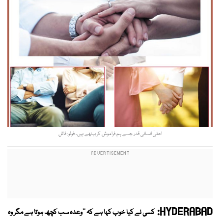
اعلیٰ انسانی قدر جسے ہم فراموش کر بیٹھے ہیں۔ فوٹو: فائل
HYDERABAD:
کسی نے کیا خوب کہا ہے کہ ''وعدہ سب کچھ ہوتا ہے مگر وہ