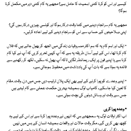
کیسے اور اس کو کرنا کتنی اہمیت کا حامل ہے؟ مجھے یہ کام کتنی دیر میں مکمل کرنا
ہوگا؟
مجھے یہ کام سرانجام دینے میں کتنا وقت درکار ہوگا اور کونسی چیزیں درکار ہوں گی؟
اپنی صلاحیتوں کے حساب سے اس کو سرنجام دینے کے لیے اعادہ کرلیں۔
٭ ایک اور اہم کام یہ کہ ہم اکثر مصروفیات زندگی میں الجھ کر بھول جاتے ہیں کہ فلاں
کام کرنا تھا۔ اس کے لیے آسان طریقہ یہ ہے کہ آپ کہیں تحریر کریں کہ آپ نے کیا کام
کرنا ہے یا اپنے فون پر ایک ریمائنڈر لگایں تاکہ آپ بھول نہ سکیں۔ لکھ کر رکھنے سے
فائدہ یہ ہوتا ہے کہ بات آپ کی یادداشت میں محفوظ ہوجاتی ہے۔
٭ اپنے وعدے کو پورا کرنے کے لیے بھی ایک پلان ترتیب دیں جس میں دن، وقت، مقام
کا تعین کیا جاسکے۔ کامیاب لوگ ہمیشہ بہترین حکمت عملی سے کام لیتے ہیں
جس سے وقت اور وسائل دونوں کی بچت ہوتی ہے۔
٭ وعدہ پورا کریں
اب اکثر اوقات لوگ یہ سمجھتے ہی کہ انہوں نے وعدہ پورا کرنا ہے اور اس کے لیے وہ
کچھ بھی کریں گے۔ مگر وقت حالات اور واقعات ہمیشہ انسان کے بس میں نہیں
ہوتے۔ اگر آپ کو اپنا کوئی وعدہ ایفاء کرنے میں دقت کا سامنا کرنا پڑرہا ہے تو دوسرے