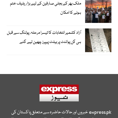
ملک بھر کے بجلی صارفین کے لیے بڑا ریلیف ختم
ہونے کا امکان
آزاد کشمیر انتخابات کا تیسرا مرحلہ، پولنگ سے قبل
ہی گن پوائنٹ پر بیلٹ پیپرز چھین لیے گئے
express.pk
خبروں اور حالات حاضرہ سے متعلق پاکستان کی