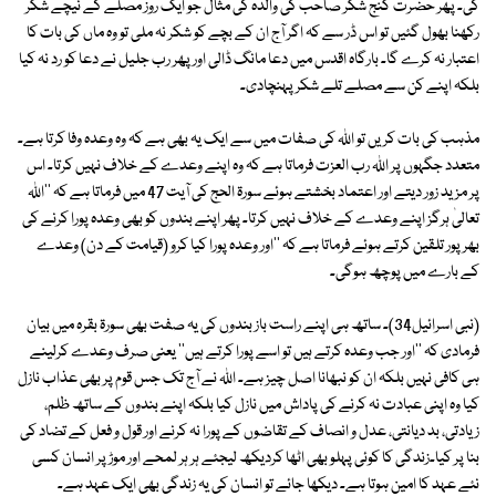
کی۔ پھر حضرت گنج شکر صاحب کی والدہ کی مثال جو ایک روز مصلے کے نیچے شکر
رکھنا بھول گئیں تو اس ڈر سے کہ اگر آج ان کے بچے کو شکر نہ ملی تو وہ ماں کی بات کا
اعتبار نہ کرے گا۔ بارگاہ اقدس میں دعا مانگ ڈالی اور پھر رب جلیل نے دعا کو رد نہ کیا
بلکہ اپنے کن سے مصلے تلے شکر پہنچادی۔
مذہب کی بات کریں تو اللہ کی صفات میں سے ایک یہ بھی ہے کہ وہ وعدہ وفا کرتا ہے۔
متعدد جگہوں پر اللہ رب العزت فرماتا ہے کہ وہ اپنے وعدے کے خلاف نہیں کرتا۔ اس
پر مزید زور دیتے اور اعتماد بخشتے ہوئے سورۃ الحج کی آیت 47 میں فرماتا ہے کہ ''اللہ
تعالیٰ ہرگز اپنے وعدے کے خلاف نہیں کرتا۔ پھر اپنے بندوں کو بھی وعدہ پورا کرنے کی
بھرپور تلقین کرتے ہوئے فرماتا ہے کہ ''اور وعدہ پورا کیا کرو (قیامت کے دن) وعدے
کے بارے میں پوچھ ہوگی۔
(نبی اسرائیل34)۔ ساتھ ہی اپنے راست باز بندوں کی یہ صفت بھی سورۃ بقرہ میں بیان
فرمادی کہ ''اور جب وعدہ کرتے ہیں تو اسے پورا کرتے ہیں'' یعنی صرف وعدے کرلینے
ہی کافی نہیں بلکہ ان کو نبھانا اصل چیز ہے۔ اللہ نے آج تک جس قوم پر بھی عذاب نازل
کیا وہ اپنی عبادت نہ کرنے کی پاداش میں نازل کیا بلکہ اپنے بندوں کے ساتھ ظلم،
زیادتی، بد دیانتی، عدل و انصاف کے تقاضوں کے پورا نہ کرنے اور قول و فعل کے تضاد کی
بنا پر کیا۔زندگی کا کوئی پہلو بھی اٹھا کردیکھ لیجئے ہر ہر لمحے اور موڑ پر انسان کسی
نئے عہد کا امین ہوتا ہے۔ دیکھا جائے تو انسان کی یہ زندگی بھی ایک عہد ہے۔