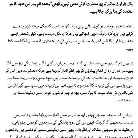
ایک بار ٹوٹ جائے تو پھر معذرت کوئی معنی نہیں رکھتی'' وعدہ نام ہے اس عہد کا جو
اعتماد کی بنا پر کیا جاتا ہے۔
اعتماد ختم ہوجائے تو کچھ باقی نہیں رہتا۔ کہا جاتا ہے کہ نیک نیت افراد وعدے
کرتے ہیں اور باکردار لوگ انہیں نبھاتے ہیں جوکہ بالکل درست ہے۔ کوئی شخص اپنے
وعدے یا قول کا کس قدر پکا ہے اسی سے اس کی دیانت داری کا حساب لگایا جاسکتا
ہے۔
دراصل آج کے دور میں نفسا نفسی کا عالم ہے جہاں ہر کوئی آگے بڑھنے کی دوڑ میں لگا
ہے۔ اس دوران وہ ان تمام پہلوؤں کو بھی نظر انداز کردیتا ہے جوکہ معاشرے میں اس کی
عزت و حرمت اور امانت و دیانت کی ضمانت ہوتے ہیں۔ بچہ جس روز سے پیدا ہوتا ہے
اسی روز سے اس کی تربیت کا آغاز ہوجاتا ہے۔ اب اس تربیت میں سب سے گہرا اثر اس
کے والدین کی شخصیت کا ہوتا ہے۔ بچہ ہر چیز کو غور و خوض سے دیکھتا سنتا اور
سمجھتا ہے۔
اب اس کے سامنے جو بھی پہلو رکھا جائے اور جس انداز سے رکھا جائے وہ اسے ہی
درست سمجھے گا کیونکہ ابھی اس کی سوچ پختگی کی سرحدوں کو نہیں چھوپائی۔
درحقیقت جو سوچیں، عقائد اور نظریات بچپن سے دیکھنے سننے کو ملتے ہیں وہ شعور و
لاشعور میں جابیٹھتے ہیں۔ عہد حاضر کا المیہ یہ ہے کہ یہاں ہر کوئی پیسہ کمانے کی