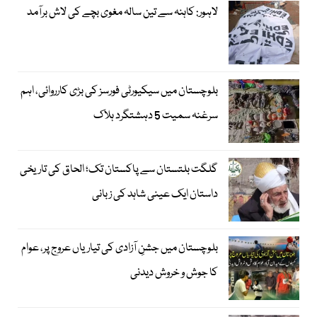
لاہور: کاہنہ سے تین سالہ مغوی بچے کی لاش برآمد
بلوچستان میں سیکیورٹی فورسز کی بڑی کارروائی، اہم
سرغنہ سمیت 5 دہشتگرد ہلاک
گلگت بلتستان سے پاکستان تک؛ الحاق کی تاریخی
داستان ایک عینی شاہد کی زبانی
بلوچستان میں جشنِ آزادی کی تیاریاں عروج پر، عوام
کا جوش و خروش دیدنی