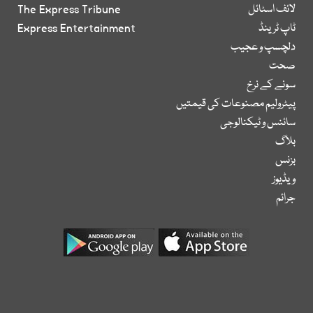
لائف اسٹائل
The Express Tribune
ٹاپ ٹرینڈ
Express Entertainment
دلچسپ و عجیب
صحت
سونے کے نرخ
پیٹرولیم مصنوعات کی قیمتیں
سائنس و ٹیکنالوجی
بلاگ
بزنس
ویڈیوز
جرائم