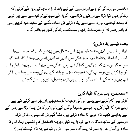
مختصر سی زندگی کو اپنے اور دوسروں کے لیے باعث راحت بنائیں۔ یہ طے کرلیں کہ
زندگی میں کیا کرنا ہے اور کیوں کرنا ہے۔ اگر یہ طے ہوجائے تو خود سے اسے پورا کرنے
کا وعدہ کیجئے۔ اور رب سے اسے ایفاء کرنے کی دعا مانگنے کے ساتھ خود کو بھی باور
کرواتے رہئے کہ آپ عہد شکن نہیں ہوسکتے۔ زندگی گلزار ہوجائے گی۔
وعدہ کیسے ایفاء کریں؟
کیا آپ نے بھی کبھی وعدہ کیا اور پھر اس مشکل میں پھنس گئے کہ آخر اسے پورا
کیسے کیا جائے؟ یقینا ہم سب زندگی میں کبھی نہ کبھی ایسی صورتحال کا سامنا کرتے
ہیں۔ مگر اس بات کو یاد رکھیں کہ اگر آپ اپنی زندگی میں چھوٹے سے چھوٹے قول و قرار
کو پورا کرتے ہیں تو یہ آپ کی شخصیت سازی اور بلند کرداری کی وجہ سے بنتا ہے۔ اگر
آپ بھی وعدہ کی پاسداری کرنا چاہتے ہیں تو درجہ ذیل باتوں پر عمل کیجئے۔
٭ سمجھیں، اپنے عزم کا اظہار کریں
کوئی بھی کام کرنے سے پہلے اس کی نوعیت کو سمجھیں اور پھر اسے کرنے کے لیے
اپنے عزم کا اظہار کریں۔ جیسے عموماً لوگوں کے پاس اتوار کا دن ایسا ہوتا ہے جس کے
لیے وہ اپنے کچھ کام کرنے کا اعادہ کرتے ہیں۔ مثلاً گھر کی تفصیلی صفائی کرنا،
دوستوں کے ساتھ ملاقات طے کرنا یا اپنا کوئی دیرینہ نامکمل کام تکمیل دینا۔ اس کا
سادہ اور آسان حل یہ ہے کہ اپنے آپ سے سوال کریں کیا میں یہ کام کرسکتا ہوں؟