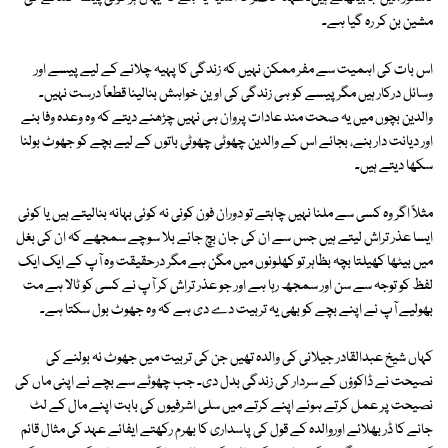
مشین بن کر رہ گیا ہے۔
اس بات کی اہمیت سے مفر ممکن نہیں کہ زندگی کا پہیہ چلانے کے لیے پیسے اور
وسائل درکار ہیں مگر پیسے کو ہی زندگی کی اوین خواہش بنالینا قطعاً درست نہیں۔
والدین بچوں میں یہ صحت مند عادات پروان ہی نہیں چڑھنے دیتے کہ وہ وعدہ وفا بنے
اور دیانت دار بنے، بجائے اس کے والدین چھوٹی چھوٹی باتوں کے لیے بچے کو جھوٹ بولنا
سکھا دیتے ہیں۔
مثلاً اگر وہ کسی سے ملنا نہیں چاہتے تو دوران فون کوئی نہ کوئی بہانہ بنالیتے ہیں یا کوئی
ایسا عذر تراش لیتے ہیں جس سے ان کی جان بچ جائے بلا سوچے سمجھے کہ ان کی بغل
میں بیٹھا کھیلتا بچہ بظاہر تو کھلونوں میں مگن ہے مگر درحقیقت وہ آپ کے ایک ایک
لفظ کو توجہ سے سن اور سمجھ رہا ہے اور جو عذر تراش کر آپ نے کسی کو ٹالا ہے مت
بھولیے آپ نے اپنے بچے کو بھی یہ تربیت دے دی ہے کہ وہ جھوٹ بول سکتا ہے۔
کہاں شیخ عبدالقادر جیلانی کی والدہ تھیں جن کی تربیت میں جھوٹ نہ بولنے کی
نصیحت نے ڈاکوؤں کے سردار کی زندگی بدل دی۔ جب چھوٹے سے بچے نے اپنی ماں کی
نصیحت پر عمل کرتے ہوئے اپنے کرتے میں سلی اشرفیوں کی بابت اپنے مال کے لٹ
جانے کا ڈر بھلائے اوروالدہ کے قول کی پاسداری کا بھرم رکھتے ایفائے عہد کی مثال قائم