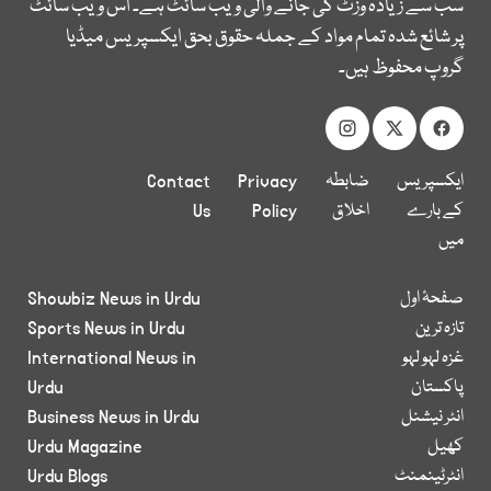
سب سے زیادہ وزٹ کی جانے والی ویب سائٹ ہے۔ اس ویب سائٹ
پر شائع شدہ تمام مواد کے جملہ حقوق بحق ایکسپریس میڈیا
گروپ محفوظ ہیں۔
ایکسپریس
ضابطہ
Privacy
Contact
کے بارے
اخلاق
Policy
Us
میں
صفحۂ اول
Showbiz News in Urdu
تازہ ترین
Sports News in Urdu
غزہ لہو لہو
International News in
پاکستان
Urdu
انٹر نیشنل
Business News in Urdu
کھیل
Urdu Magazine
انٹرٹینمنٹ
Urdu Blogs