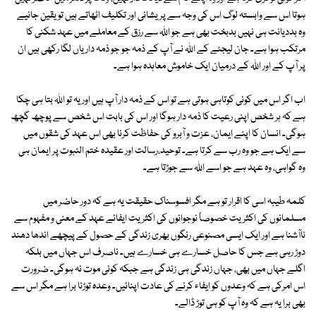
ہوتا اس سے وابستہ لوگ اس کی وجہ سے پریشانی اور تکلیف اٹھاتے ہیں تو یقین جانیے
وہ بددیانت ہی نہیں بدبخت بھی ہے جو اللہ سے رزق کے معاملے میں عہد شکنی کا
مرتکب ہوا ہے۔ جان لیجئے کے اللہ نے آپ کے ذمہ جو جو ذمہ داریاں لگا رکھی ہیں ان
پر آپ کے اور اللہ کے درمیان ایک خاموش معاہدہ ہوا ہے۔
اب اگر اس میں کوئی کوتاہی ہوتی ہے تو اس کے ذمہ دار آپ ہیں اور یہ تو اللہ بتا ہی چکا
ہے کہ ہر شخص اپنی رعیت کا ذمہ دار ہوگا اور اس کی بابت اس شخص سے پوچھ گچھ
ہوگی۔ انسان کا اپنے ایمان، عزت و آبرو کی حفاظت کرنا بھی اس عہد کی شقوں میں
سے ایک ہے جو وہ رب سے کرتا ہے۔ توحید،رسالت اور عقیدہ ختم النبوت پر ایمان ہی
وہ گواہی، وہ عہد ہے جو اسے اللہ سے جوڑتا ہے۔
کلمہ طیبہ اسی کا اقرار تو ہے مگر افسوسناک حقیقت یہ ہے کہ دور حاضر میں
مسلمانوں کی اکثریت خصوصاً نوجوانوں کی اکثریت ایفائے عہد کے معنی و مفہوم سے
ناآشنا ہے اور ایک ایسی مصنوعی رنگوں بھری زندگی کے حصول کے پیچھے اندھا دھند
دوڑ رہی ہے جس کا حاصل خسارے ہی خسارے ہیں۔ ناصرف اس جہاں میں بلکہ
اگلے جہاں میں بھی، جہاں زندگی ہی زندگی ہے جبکہ کوئی موت نہ ہوگی۔ ضرورت
اس امرکی ہے کہ وعدوں کو ایفاء کرنے کی عادت اپنائیں۔ وعدہ توڑنا برا ہے مگر اس سے
بھی برا یہ ہے کہ وہ آپ کو ہی توڑ ڈالے۔