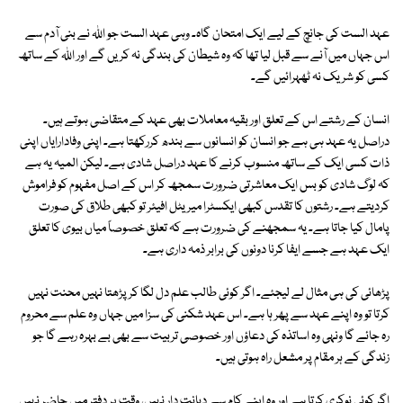
عہد الست کی جانچ کے لیے ایک امتحان گاہ۔ وہی عہد الست جو اللہ نے بنی آدم سے
اس جہاں میں آنے سے قبل لیا تھا کہ وہ شیطان کی بندگی نہ کریں گے اور اللہ کے ساتھ
کسی کو شریک نہ ٹھہرائیں گے۔
انسان کے رشتے اس کے تعلق اور بقیہ معاملات بھی عہد کے متقاضی ہوتے ہیں۔
دراصل یہ عہد ہی ہے جو انسان کو انسانوں سے بندھ کررکھتا ہے۔ اپنی وفادارایاں اپنی
ذات کسی ایک کے ساتھ منسوب کرنے کا عہد دراصل شادی ہے۔ لیکن المیہ یہ ہے
کہ لوگ شادی کو بس ایک معاشرتی ضرورت سمجھ کر اس کے اصل مفہوم کو فراموش
کردیتے ہے۔ رشتوں کا تقدس کبھی ایکسٹرا میریٹل افیئر تو کبھی طلاق کی صورت
پامال کیا جاتا ہے۔ یہ سمجھنے کی ضرورت ہے کہ تعلق خصوصاً میاں بیوی کا تعلق
ایک عہد ہے جسے ایفا کرنا دونوں کی برابر ذمہ داری ہے۔
پڑھائی کی ہی مثال لے لیجئے۔ اگر کوئی طالب علم دل لگا کر پڑھتا نہیں محنت نہیں
کرتا تو وہ اپنے عہد سے پھر ہا ہے۔ اس عہد شکنی کی سزا میں جہاں وہ علم سے محروم
رہ جائے گا ونہی وہ اساتذہ کی دعاؤں اور خصوصی تربیت سے بھی بے بہرہ رہے گا جو
زندگی کے ہر مقام پر مشعل راہ ہوتی ہیں۔
اگر کوئی نوکری کرتا ہے اور وہ اپنے کام سے دیانت دار نہیں، وقت پر دفتر میں حاضر نہیں