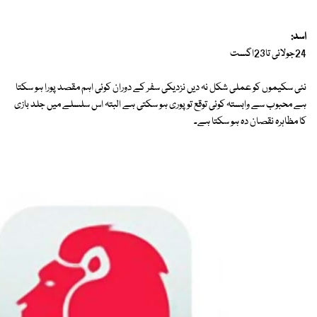
اسد:
24جولائی تا23اگست
نئی سکیموں کو عملی شکل نہ دیں نزدیکی سفر کے دوران کوئی اہم مقصد پورا ہو سکتا
ہے محبوب سے وابستہ کوئی توقع تو پوری ہو سکتی ہے البتہ اس سلسلے میں جلد بازی
کا مظاہرہ نقصان دہ ہو سکتا ہے۔