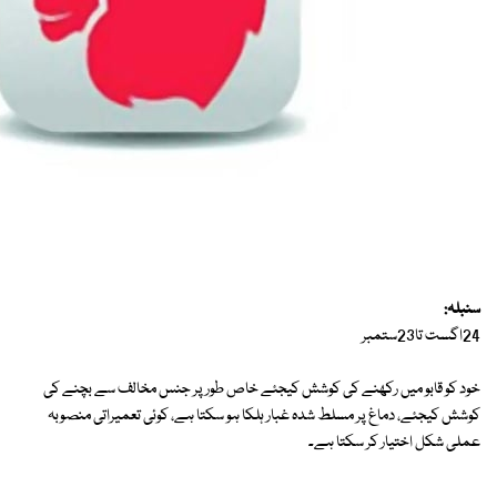
سنبلہ:
24اگست تا23ستمبر
خود کو قابو میں رکھنے کی کوشش کیجئے خاص طور پر جنس مخالف سے بچنے کی
کوشش کیجئے، دماغ پر مسلط شدہ غبار ہلکا ہو سکتا ہے، کوئی تعمیراتی منصوبہ
عملی شکل اختیار کر سکتا ہے۔