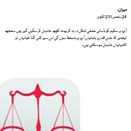
میزان:
24ستمبر تا23اکتوبر
آپ ہر سکیم کو بآسانی عملی شکل دے کر بہت کچھ حاصل کر سکیں گے، یوں سمجھ
لیجئے کہ جس قدر پریشانیاں آپ پر مسلط ہوں گی اس سے کئی گنا خوشیاں اور
کامیابیاں حاصل ہو سکتی ہیں۔