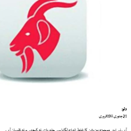
دلو:
21جنوری تا19فروری
آپ نے اپنی موجودہ پوزیشن کا غلط اندازہ لگایا ہے جلد بازی نہ کیجئے ورنہ نقصان آپ