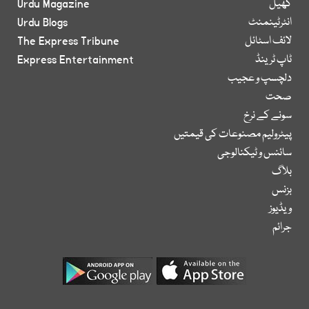
کھیل
Urdu Magazine
انٹرٹینمنٹ
Urdu Blogs
لائف اسٹائل
The Express Tribune
ٹاپ ٹرینڈ
Express Entertainment
دلچسپ و عجیب
صحت
سونے کے نرخ
پیٹرولیم مصنوعات کی قیمتیں
سائنس و ٹیکنالوجی
بلاگ
بزنس
ویڈیوز
جرائم