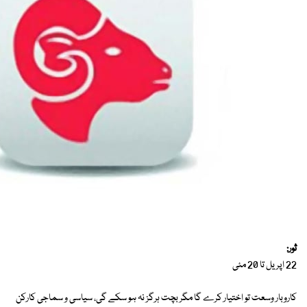
ثور:
22 اپریل تا 20 مئی
کاروبار وسعت تو اختیار کرے گا مگر بچت ہرگز نہ ہو سکے گی، سیاسی و سماجی کارکن