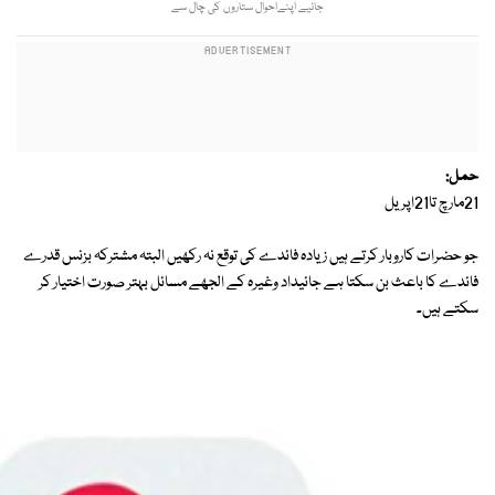
جانیے اپنےاحوال ستاروں کی چال سے
حمل:
21مارچ تا21اپریل
جو حضرات کاروبار کرتے ہیں زیادہ فائدے کی توقع نہ رکھیں البتہ مشترکہ بزنس قدرے
فائدے کا باعث بن سکتا ہے جائیداد وغیرہ کے الجھے مسائل بہتر صورت اختیار کر
سکتے ہیں۔