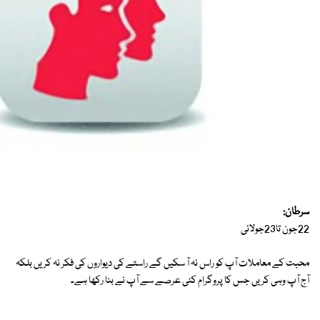
سرطان:
22جون تا23جولائی
محبت کے معاملات آپ کو راس نہ آ سکیں گے راستے کی دیواروں کی فکر نہ کریں بلکہ
آج آپ وہی کریں جس کا پروگرام کئی عرصے سے آپ نے بنا رکھا ہے۔