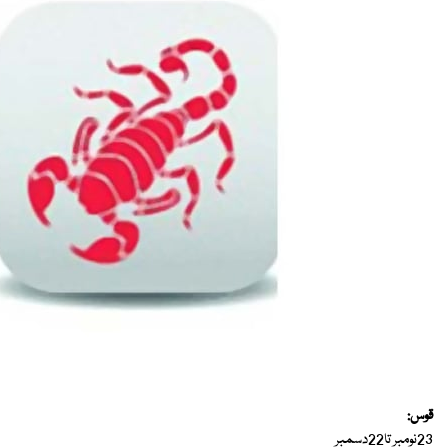
قوس:
23نومبر تا22دسمبر