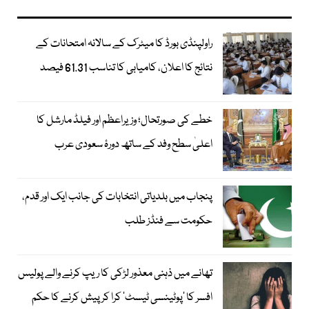
راولپنڈی بورڈ کا میٹرک کے سالانہ امتحانات کے
نتائج کا اعلان، کامیابی کا تناسب 61.31 فیصد
خطے کی صورتحال؛ وزیراعظم اور فیلڈ مارشل کا
اعلیٰ سطح وفد کے ساتھ دورۂ سعودی عرب
پنجاب میں بلدیاتی انتخابات کی جانب ایک اور قدم،
حکومت سے فنڈز طلب
تھانے میں ذہنی معذور لڑکی کا ریپ کرنے والے پولیس
افسر کا ’پوٹینسی ٹیسٹ‘ کرا کر پیش کرنے کا حکم