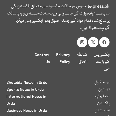
express.pk
خبروں اور حالات حاضرہ سے متعلق پاکستان کی
سب سے زیادہ وزٹ کی جانے والی ویب سائٹ ہے۔ اس ویب سائٹ
پر شائع شدہ تمام مواد کے جملہ حقوق بحق ایکسپریس میڈیا
گروپ محفوظ ہیں۔
ایکسپریس
ضابطہ
Privacy
Contact
کے بارے
اخلاق
Policy
Us
میں
صفحۂ اول
Showbiz News in Urdu
تازہ ترین
Sports News in Urdu
غزہ لہو لہو
International News in
پاکستان
Urdu
انٹر نیشنل
Business News in Urdu