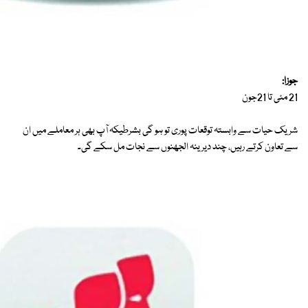
جوزا:
21 مئی تا 21جون
شریک حیات سے وابستہ توقعات پوری تو ہو گی بشرطیکہ آپ بھی ہر معاملے میں ان
سے تعاون کرتے رہیں، چند دیرینہ الجھنوں سے نجات مل سکے گی۔