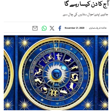
آج کا دن کیسا رہے گا
جانیے اپنےاحوال ستاروں کی چال سے
عائشہ شریف صابری
November 21, 2020