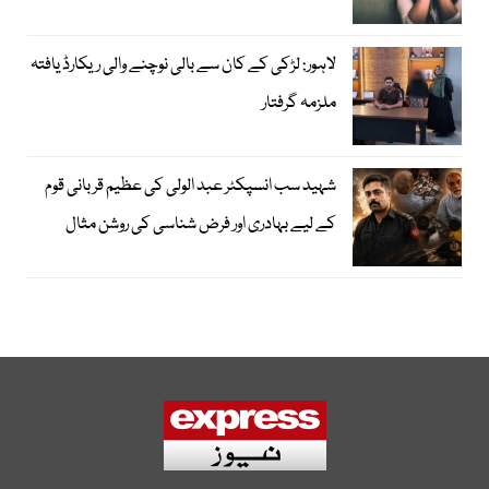
لاہور: لڑکی کے کان سے بالی نوچنے والی ریکارڈ یافتہ
ملزمہ گرفتار
شہید سب انسپکٹر عبد الولی کی عظیم قربانی قوم
کے لیے بہادری اور فرض شناسی کی روشن مثال