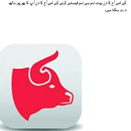
کے لئے آج کا دن بہت اہم ہے اہم فیصلے کرنے کے لئے آج کا دن آپ کا بھرپور ساتھ
دے سکتا ہے۔