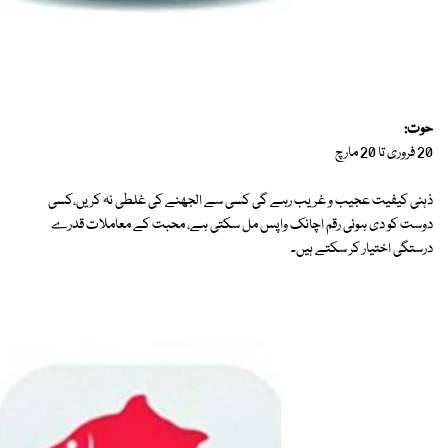
حوت:
20 فروری تا 20 مارچ
ذہنی کیفیت عجیب و غریب رہے گی کسی سے الجھنے کی غلطی نہ کریں،کسی
دوست کو دی ہوئی رقم اچانک واپس مل سکتی ہے، محبت کے معاملات قدرے
درستگی اختیار کر سکتے ہیں۔