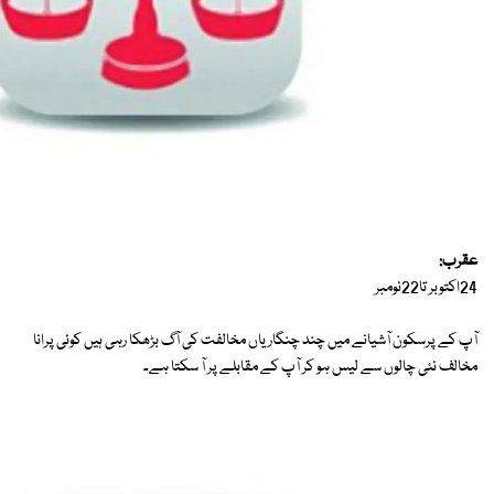
عقرب:
24اکتوبر تا22نومبر
آپ کے پرسکون آشیانے میں چند چنگاریاں مخالفت کی آگ بڑھکا رہی ہیں کوئی پرانا
مخالف نئی چالوں سے لیس ہو کر آپ کے مقابلے پر آ سکتا ہے۔