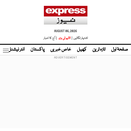
AUGUST 06, 2026
اشتہار لگائیں |
لائیو ٹی وی
| آج کا اخبار
صفحۂ اول
تازہ ترین
کھیل
خاص خبریں
پاکستان
انٹر نیشنل
ٹا