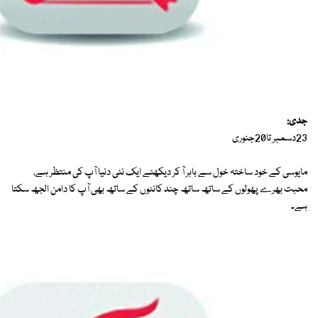
جدی:
23دسمبر تا20جنوری
مایوسی کے خود ساختہ خول سے باہر آ کر دیکھئے ایک نئی دنیا آپ کی منتظر ہے،
محبت بھرے پھولوں کے ساتھ ساتھ چند کانٹوں کے ساتھ بھی آپ کا دامن الجھ سکتا
ہے۔