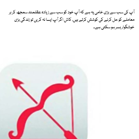
آپ کی سب سے بڑی خامی یہ ہے کہ آپ خود کو سب سے زیادہ عقلمند سمجھ کر ہر
معاملے کو حل کرنے کی کوشش کرتے ہیں، کاش اگر آپ ایسا نہ کریں تو زندگی بڑی
خوشگوار بسر ہو سکتی ہے۔