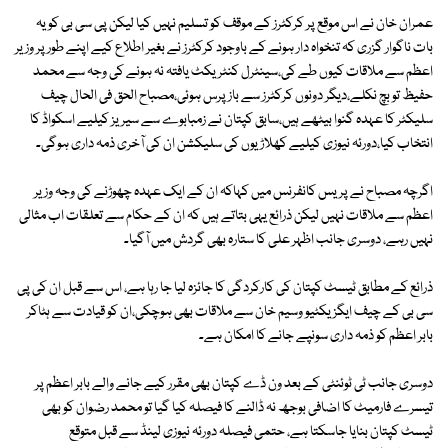
عمران خان نے اس موقع پر کرکٹرز کے موقف کو تسلیم نہیں کیا لیکن پی سی بی کو یہ
بات ناگوار گزری کہ تنخواہ دار ہونے کے باوجود کرکٹرز نے بغیر اطلاع کیے اپنے طور پر وزیر
اعظم سے ملاقات کیوں طے کی،سینٹرل کنٹریکٹ یافتہ نہ ہونے کی وجہ سے محمد
حفیظ تو بچ نکلے،دیگر دونوں کرکٹرز سے باز پرس ہوئی،مصباح الحق فی الحال چیف
سلیکٹر کا عہدہ گنوا بیٹھے ہیں،سابق کپتان نے زمبابوے سے سیریز کیلیے اسکواڈ کا
انتخاب کیا،دورئہ نیوزی کیلیے کھلاڑیوں کی سلیکشن ان کی آخری ذمہ داری ہوگی۔
اگرچہ مصباح نے پریس کانفرنس میں کہاکہ ان کے ایک عہدہ چھوڑنے کی وجہ وزیر
اعظم سے ملاقات نہیں لیکن ذرائع یہی بتاتے ہیں کہ ان کے حکام سے تعلقات اب مثالی
نہیں رہے، دوسری جانب اظہر علی کا ستارہ بھی گردش میں آگیا۔
ذرائع کے مطابق ٹیسٹ کپتان کی کارکردگی کا جائزہ لیا جا رہا ہے، اس سے قبل ان کی پی
سی بی کے چیف ایگزیکٹیو وسیم خان سے ملاقات بھی ہوچکی،ان کو قیادت سے ہٹاکر
بابر اعظم کو ذمہ داری سونپے جانے کا امکان ہے۔
دوسری جانب ٹی ٹوئنٹی کے بعد ون ڈے کپتان بھی مقرر کیے جانے والے بابر اعظم پر
تیسرے فارمیٹ کا اضافی بوجھ نہ ڈالنے کا فیصلہ کیا گیا تو محمد رضوان کو بھی
ٹیسٹ کپتان بنایا جاسکتا ہے، حتمی فیصلہ دورئہ نیوزی لینڈ سے قبل متوقع