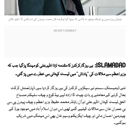
نوجوان بیٹسمین پر اضافہ بوجھ نہ ڈالنے کا سوچا گیا تو قرعہ فال محمد رضوان کے نام نکلے گا ۔ فوٹو : فائل
ISLAMABAD:
بے روزگارکرکٹرز کا مقدمہ لڑنا اظہرعلی کو مہنگا پڑگیا جب کہ
وزیر اعظم سے ملاقات کی ''پاداش'' میں ٹیسٹ کپتانی ہی خطرے میں پڑ گئی۔
نئے ڈومیسٹک سسٹم نے سیکڑوں کرکٹرز کی بے روزگار کر دیا ہے، ڈپارٹمنٹل کرکٹ
بحال کرنے کے معاملے پر بات چیت کا ارادہ لیے ہیڈکوچ و چیف سلیکٹر مصباح
الحق،ٹیسٹ کپتان اظہر علی اورآل راؤنڈر محمد حفیظ وزیر اعظم و چیف پیٹرن پی سی
بی عمران خان سے ملاقات کیلیے گئے تھے،اس دوران اسلام آباد میں موجود بورڈ کے
چیئرمین احسان مانی اور چیف ایگزیکٹو وسیم خان بھی اس میٹنگ میں شریک
ہوگئے۔