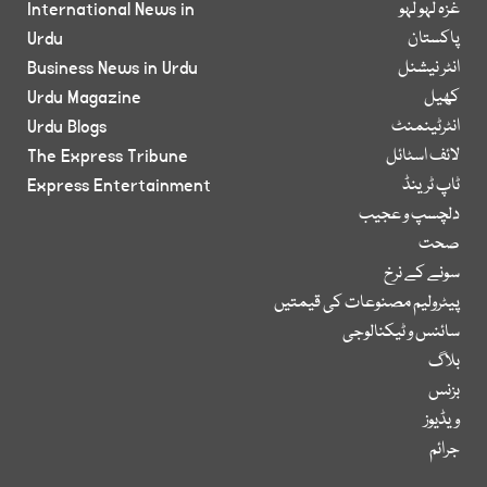
غزہ لہو لہو
International News in
پاکستان
Urdu
انٹر نیشنل
Business News in Urdu
کھیل
Urdu Magazine
انٹرٹینمنٹ
Urdu Blogs
لائف اسٹائل
The Express Tribune
ٹاپ ٹرینڈ
Express Entertainment
دلچسپ و عجیب
صحت
سونے کے نرخ
پیٹرولیم مصنوعات کی قیمتیں
سائنس و ٹیکنالوجی
بلاگ
بزنس
ویڈیوز
جرائم