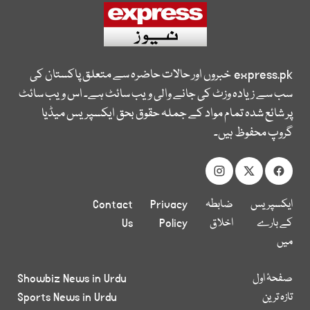
express.pk
خبروں اور حالات حاضرہ سے متعلق پاکستان کی
سب سے زیادہ وزٹ کی جانے والی ویب سائٹ ہے۔ اس ویب سائٹ
پر شائع شدہ تمام مواد کے جملہ حقوق بحق ایکسپریس میڈیا
گروپ محفوظ ہیں۔
ایکسپریس
ضابطہ
Privacy
Contact
کے بارے
اخلاق
Policy
Us
میں
صفحۂ اول
Showbiz News in Urdu
تازہ ترین
Sports News in Urdu