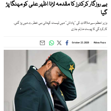
بے روزگار کرکٹرز کا مقدمہ لڑنا اظہر علی کو مہنگا پڑ
گیا
وزیر اعظم سے ملاقات کی ’’پاداش‘‘ میں ٹیسٹ کپتانی ہی خطرے میں پڑ گئی،
کارکردگی کا پوسٹ مارٹم جاری
October 23, 2020
Abbas Raza