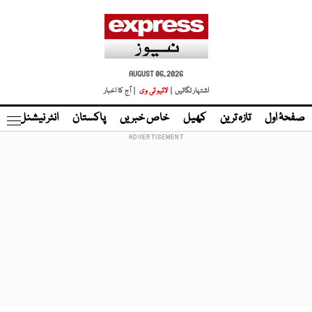
AUGUST 06, 2026
اشتہار لگائیں |
لائیو ٹی وی
| آج کا اخبار
صفحۂ اول
تازہ ترین
کھیل
خاص خبریں
پاکستان
انٹر نیشنل
ٹا