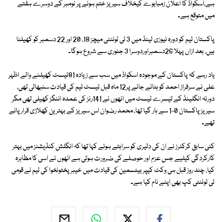
ہے،اسکواڈ کا اعلان زمبابوے کیخلاف سیریز ختم ہونے پر نومبر کے دوسرے ہفتے
میں متوقع ہے۔
پاکستان ٹیم کو دورہ نیوزی لینڈ میں 3 ٹی ٹوئنٹی میچز 18، 20 اور 22 دسمبر کو کھیلنا
ہیں، بعد ازاں پہلا 26دسمبراوردوسرا 3 جنوری سے شروع ہوگا۔
یاد رہے کہ پاکستان کے موجودہ اسکواڈ میں سب سے زیادہ 81ٹیسٹ کھیلنے والے اظہر
علی نے سرفراز احمد کو ہٹائے جانے پر12 ماہ قبل ٹیسٹ ٹیم کی قیادت سنبھالی تھی،
دورئہ انگلینڈ کے تیسرے ٹیسٹ میں انھوں نے 141رنز کی عمدہ اننگز کھیلی تھی مگر
سیریز پاکستان 0-1 سے ہار گیا تھا، محمد رضوان اس سیریز کے بہترین کھلاڑی قرار پائے
تھے۔
کئی سابق کرکٹرز نے ان کی دلیری کو سراہتے ہوئے کہا تھا کہ انگلش کنڈیشنز میں بہتر
کارکردگی کیلیے جس عزم اور حوصلے کی ضرورت ہوتی ہے انھوں نے اسی کا مظاہرہ
کیا، چند روز قبل ہی وکٹ کیپر بیٹسمین کی قیادت میں خیبرپختونخوا کی ٹیم نے قومی
ٹی ٹوئنٹی کپ بھی اپنے نام کیا ہے۔