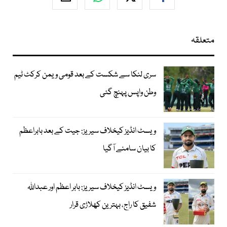
متعلقہ
سری لنکا سے شکست کے بعد قومی ویمن کرکٹ ٹیم
وطن واپس پہنچ گئی
ویسٹ انڈیز کیخلاف سیریز: جیت کے بعد بابراعظم
کا بیان سامنے آگیا
ویسٹ انڈیز کیخلاف سیریز: بابر اعظم اور عبداللہ
شفیق کا راج، بہترین کھلاڑی قرار