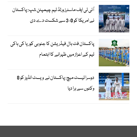
آئی ٹی ایف ماسٹرز ورلڈ ٹیم چیمپئن شپ: پاکستان
نے امریکا کو 0-3 سے شکست دے دی
پاکستان فٹ بال فیڈریشن کا جنوبی کوریا کی ہاکی
ٹیم کے اعزاز میں ظہرانے کا اہتمام
دوسرا ٹیسٹ میچ: پاکستان نے ویسٹ انڈیز کو 8
وکٹوں سے ہرا دیا