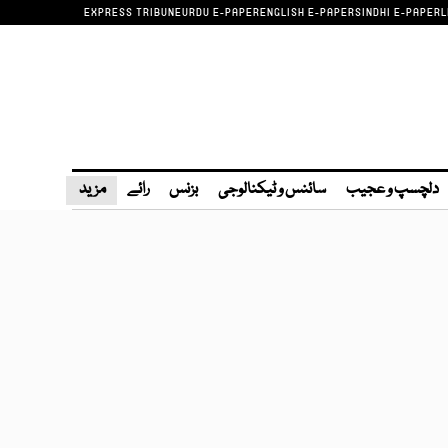
EXPRESS TRIBUNE
URDU E-PAPER
ENGLISH E-PAPER
SINDHI E-PAPER
L
دلچسپ و عجیب
سائنس و ٹیکنالوجی
بزنس
رائے
مزید