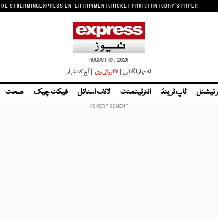
IVE STREAMING
EXPRESS ENTERTAINMENT
CRICKET PAKISTAN
TODAY'S PAPER
AUGUST 07, 2026
اشتہار لگائیں |
لائیو ٹی وی
| آج کا اخبار
ر نیشنل
ٹاپ ٹرینڈ
انٹرٹینمنٹ
لائف اسٹائل
فیکٹ چیک
صحت