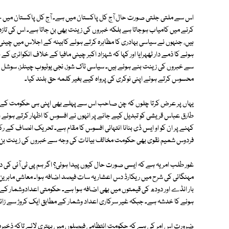
اس سے ملتی جلتی صورت حال آج کل پاکستان میں ہے۔ آج کل پاکستان میں ج
کرنے میں کامیاب ہوجاتا ہے بلکہ خبروں کی زینت بھی بن جاتا ہے۔ اس کی تا
ہیں، جنہوں نے سیاسی بہادری کا مظاہرہ کرتے ہوئے کابینہ کے اجلاس میں چینی م
ہونے کا ذمے دار ٹھہرایا اور کہا کہ شہزاد اکبر چینی مافیا کے خلاف انکوائری کے
سے خبروں کی زینت بنے ہوئے ہیں۔ سیاسی ٹاک شوز، نجی یوٹیوب چینلز، سوشل میڈ
محسوس کرتے ہوئے اپنی نوکری کی پرواہ کیے بغیر کلمہ حق بلند کیا۔
یہاں پر عرض کرتا چلوں کہ چن صاحب اس سے پہلے بھی اپنی ہی حکومت کے فی
طارق عباس قریشی کو تبدیل کیے جانے پر انہوں نے افسوس کا اظہار کرتے ہوئے انہیں
کہنے پر ان کو او ایس ڈی بنانا انتہائی افسوس کا مقام ہے۔ تحریک انصاف کے 
فردوس شمیم نقوی بھی حکومت مخالف بیانات کی وجہ سے خبروں کی زینت بن
غور طلب امر یہ ہے کہ ایسی صورت حال کیوں پیدا ہوئی؟ اگر ہم پی ٹی آئی کی دو 
مہنگائی کی شرح میں ریکارڈ دس اعشاریہ سات فیصد اضافہ ہوا۔ معاشی ماہرین ک
ہونے کا خدشہ ہے۔ جبکہ غیر سرکاری اعداد وشمار کے مطابق ایک کروڑ سے زائد اف
ضرورت اس امر کی ہے کہ حکومت انتظامی فیصلوں میں بہتری لائے تاکہ ذخیرہ ان