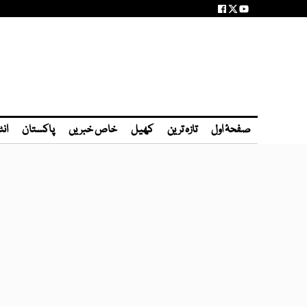
صفحۂ اول
تازہ ترین
کھیل
خاص خبریں
پاکستان
انٹ