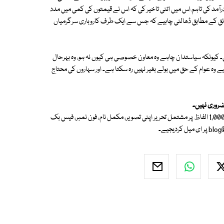
مد کی تاہم اس میں اتنی تاخیر کی کہ اس نے قیمتوں کی کمی میں مدد
حقائق کے مطابق ڈھالنی چاہیے کہ جس سے ایک طرف کاروباری سرگرمیاں
گی۔ کیونکہ سیاستدان چاہے وہ معاون خصوصی ہی کیوں نہ ہو، وہ بہرحال
 لیے وہ عوام کے حق میں بولے بغیر نہیں رہ سکتا ہے۔ اور سہاروں کی محتاج
ضروری نہیں۔
اگر آپ بھی ہمارے لیے اردو بلاگ لکھنا چاہتے ہیں تو قلم اٹھائیے اور 500 سے 1,000 الفاظ پر مشتمل تحریر اپنی تصویر، مکمل نام، فون نمبر، فیس بک
blog
پر ای میل کردیجیے۔