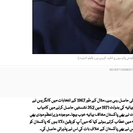
متی پالیسیوں پر تنقید کررہے ہیں۔ (فوٹو: انٹرنیٹ)
اگر ہم ہندوستان کی تاریخ کا جائزہ لیں تو پاکستان مخالف بیانیہ کو ہمیشہ پذیرائی حاصل رہی ہے۔ مثال کے طور 1967 کے انتخابات میں کانگریس نے
پاکستان مخالف بیانیے کی بدولت 283 نشستیں جیت کر حکومت بنائی تو اسی بیانیہ کی بدولت 1971 میں 352 نشستیں حاصل کرنے میں کامیاب
ت نے بھی پاکستان مخالف بیانیہ خوب بیچا۔ موجودہ وزیراعظم مودی بھی
 میں خطاب کرتے ہوئے کہا کہ میں آپ کو یقین دلاتا ہوں کہ پاکستان کو
جس نے بھی پاکستان کے خلاف بات کی اس نے پذیرائی حاصل کی۔