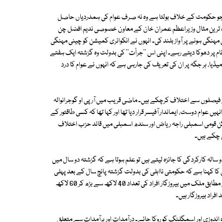
و حکومت کے خلاف بولتا ہے وہ نہ صرف عوام کی ہمدردیاں حاصل
زہ ترین مثال وزیراعظم عمران خان کے معاون خصوصی ندیم افضل چن
ہنگی ہونے پر آواز بلند کی۔ انہوں نے انکوائری کمیشن کو چینی مہنگی
 نام پر دھوکا دیتے رہے۔ اپنی اس ''جرأت'' کی بدولت وہ گزشتہ ایک ہفتے
یا، ہر جگہ پر ان کی تعریف کی جارہی ہے کہ انہوں نے عوام کا درد
صلوں سے اختلاف کرچکے ہیں۔ ماضی قریب میں آر پی او گوجرانوالہ
 عوام دوست، ایماندار آفیسر قرار دیا تھا اور کہا تھا کہ کسی طاقتور کے
رکن قومی اسمبلی راجہ ریاض اور سندھ اسمبلی میں قائد حزب اختلاف
 چکے ہیں۔
سالہ کارکردگی کا جائزہ لیتے ہیں تو علم ہوتا ہے کہ گزشتہ دو سال میں
ا کہنا ہے کہ حکومتی نااہلی کی بدولت گزشتہ پانچ سال کے بعد پہلی
بار انڈے اور دودھ کی قیمتوں میں بھی اضافہ ہوا ہے۔ حکومتی اعدادوشمار کے مطابق ملک میں بیروزگار افراد کی تعداد 40 لاکھ سے بڑھ کر 60 لاکھ
راد بیروزگار ہیں۔
دوزی اور اسمگلنگ کو روکا جائے۔ درآمدات اور برآمدات سے متعلق