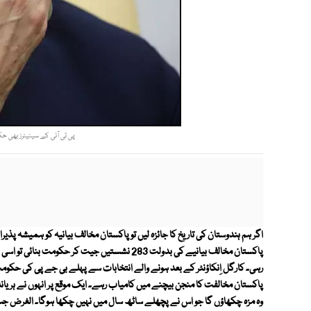
پی ٹی آئی کے سینیٹرز بھی حکو
رہی۔ کارگل اِنکاؤنٹر کے بعد ہونے والے انتخابات سے پہلے بی جے پی کی حکوم
پاکستان مخالفت کا منجن بیچنے میں کامیاب رہے۔ ایک موقع پر انہوں نے ہریانہ
وہ مزہ چکھاؤں گا جو اس نے پچھلے ساٹھ سال میں نہیں چکھا ہوگا۔ الغرض 