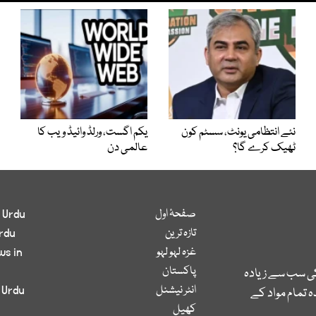
نئے انتظامی یونٹ، سسٹم کون
یکم اگست، ورلڈ وائیڈ ویب کا
ٹھیک کرے گا؟
عالمی دن
صفحۂ اول
 Urdu
تازہ ترین
rdu
غزہ لہو لہو
ws in
پاکستان
کی سب سے زیادہ
انٹر نیشنل
 Urdu
 تمام مواد کے
کھیل