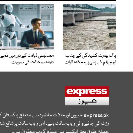
پاک بھارت کشیدگی کے چناب
مصنوعی ذہانت کے دور میں ذمے
اور جہلم کے پانی پر ممکنہ اثرات
دارانہ صحافت کی ضرورت
express.pk
خبروں اور حالات حاضرہ سے متعلق پاکستان 
وزٹ کی جانے والی ویب سائٹ ہے۔ اس ویب سائٹ پر شائع شدہ
جملہ حقوق بحق ایکسپریس میڈیا گروپ محفوظ ہیں۔