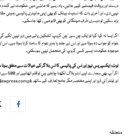
درست اور بروقت فیصلے کیے جائیں۔ یاد رہے کہ ماضی میں حکومت نے گندم درآ
نہیں دی۔ اور آخری بات کہ اسٹیٹ بینک کو بھی اپنی مانیٹری پالیسی زمینی 
بڑھ سکیں تو دوسری طرف مہنگائی کو بھی قابو میں رکھا جاسکے۔
اگر ایسا نہ کیا گیا تو ایک چن سے 'چن گروپ' تشکیل پانے میں دیر نہیں لگے 
عوام کو جواب دہ ہوتا ہے اور اس نے جلد یا بدیر عوام کا سامنا کرنا ہوتا ہے۔ اس
موجودہ حکومت ایسے کسی گروپ کی متحمل نہیں ہوسکتی۔
نوٹ: ایکسپریس نیوز اور اس کی پالیسی کا اس بلاگر کے خیالات سے متفق ہونا 
اور ٹوئٹر آئی ڈیز اور اپنے مختصر مگر جامع تعارف کے ساتھ
@express.com.pk
متعلقہ