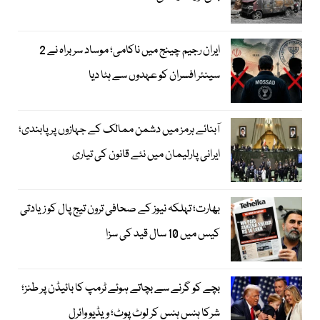
ایران رجیم چینج میں ناکامی؛ موساد سربراہ نے 2
سینئر افسران کو عہدوں سے ہٹا دیا
آبنائے ہرمز میں دشمن ممالک کے جہازوں پر پابندی؛
ایرانی پارلیمان میں نئے قانون کی تیاری
بھارت؛ تہلکہ نیوز کے صحافی ترون تیج پال کو زیادتی
کیس میں 10 سال قید کی سزا
بچے کو گرنے سے بچاتے ہوئے ٹرمپ کا بائیڈن پر طنز؛
شرکا ہنس ہنس کر لوٹ پوٹ؛ ویڈیو وائرل