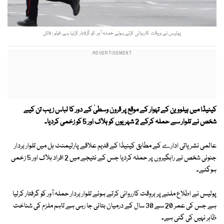
پولیس نے بروقت کارروائی کرتے ہوئے حملہ آور کو گرفتار کرلیا ہے، فوٹو : فائل
کینیڈا میں ہیلووین کے تہوار کے موقع پر قرون وسطیٰ کے دور کا لباس زیب تن کیے
شخص نے تلوار سے حملہ کرکے 2 شہریوں کو ہلاک اور 5 کو زخمی کردیا۔
عالمی نشریاتی ادارے کے مطابق کینیڈا کے قدیم علاقے پارلیمنٹ ہل میں تلوار بردار
جنونی شخص نے راہگیروں پر حملہ کردیا جس کے نتیجے میں 2 افراد ہلاک اور 5 زخمی
ہوگئے۔
پولیس نے اطلاع ملنے پر بروقت کارروائی کرتے ہوئے تلوار بردار حملہ آور کو گرفتار کرلیا
ہے جس کی عمر 20 سے 30 سال کے درمیان بتائی جا رہی ہے تاہم ملزم کی شناخت
ظاہر نہیں کی گئی ہے۔