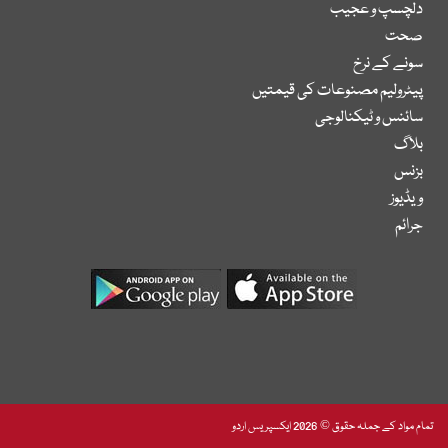
دلچسپ و عجیب
صحت
سونے کے نرخ
پیٹرولیم مصنوعات کی قیمتیں
سائنس و ٹیکنالوجی
بلاگ
بزنس
ویڈیوز
جرائم
تمام مواد کے جملہ حقوق © 2026 ایکسپریس اردو