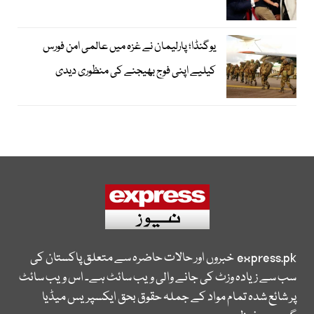
یوگنڈا؛ پارلیمان نے غزہ میں عالمی امن فورس
کیلیے اپنی فوج بھیجنے کی منظوری دیدی
express.pk
خبروں اور حالات حاضرہ سے متعلق پاکستان کی
سب سے زیادہ وزٹ کی جانے والی ویب سائٹ ہے۔ اس ویب سائٹ
پر شائع شدہ تمام مواد کے جملہ حقوق بحق ایکسپریس میڈیا