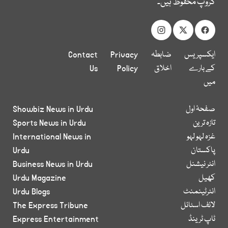
گروپ محفوظ ہیں۔
ایکسپریس
ضابطہ
Privacy
Contact
کے بارے
اخلاق
Policy
Us
میں
صفحۂ اول
Showbiz News in Urdu
تازہ ترین
Sports News in Urdu
غزہ لہو لہو
International News in
پاکستان
Urdu
انٹر نیشنل
Business News in Urdu
کھیل
Urdu Magazine
انٹرٹینمنٹ
Urdu Blogs
لائف اسٹائل
The Express Tribune
ٹاپ ٹرینڈ
Express Entertainment