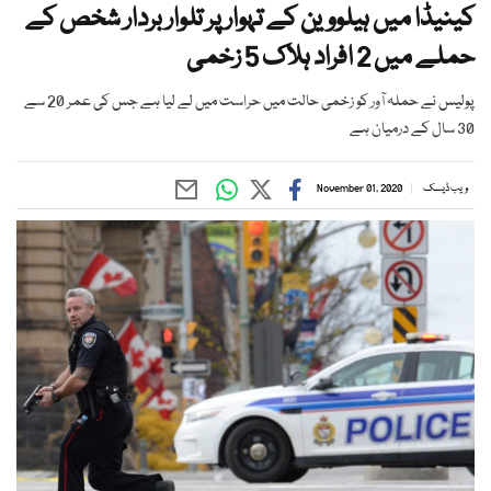
کینیڈا میں ہیلووین کے تہوار پر تلوار بردار شخص کے
حملے میں 2 افراد ہلاک 5 زخمی
پولیس نے حملہ آور کو زخمی حالت میں حراست میں لے لیا ہے جس کی عمر 20 سے
30 سال کے درمیان ہے
ویب ڈیسک
November 01, 2020