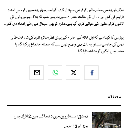
ہلاک اور زخمی ہونے والوں کو قریبی اسپتال کردیا گیا ہے جہاں زخمیوں کو طبی امداد
فراہم کی گئی اور اب ان کی حالت خطرے سے باہر ہے جب کہ ہلاک ہونے والوں کی
لاشوں کو لواحقین کے حوالے کردیا گیا ہے۔ ملزم کو بھی اسپتال میں طبی امداد دی گئی۔
پولیس کا کہنا ہے کہ اہلِ خانہ کے احترام کے پیش نظر متاثرہ افراد کی شناخت ظاہر
نہیں کی جا رہی ہے اور یہ بات بھی واضح نہیں ہے کہ حملہ اجتماع پر کیا گیا یا
مخصوص لوگوں کو نشانہ بنایا گیا۔
متعلقہ
دمشق؛ مسافر وین میں دھماکے میں 2 افراد جاں
بحق اور 13 زخمی