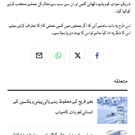
شریکِ حیات کو ویڈیو دکھائی گئیں اور ان سے سب سے متاثر کن جملے منتخب کرنے
کوکہا گیا۔
اس طرح یہ بات سامنے آئی کہ اگر جملوں میں کسی عملی کام کا اعتراف کرتے ہوئے
اس کا شکریہ ادا کیا جائے تو اس کا بہت دیرپا ہوتا ہے۔
متعلقہ
بغیر فریج کے محفوظ رہنے والی پہلی ویکسین کے
انسانی تجربات کامیاب