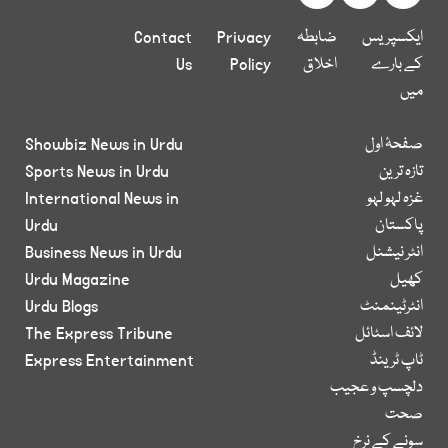
ایکسپریس
ضابطہ
Privacy
Contact
کے بارے
اخلاق
Policy
Us
میں
صفحۂ اول
Showbiz News in Urdu
تازہ ترین
Sports News in Urdu
غزہ لہو لہو
International News in
پاکستان
Urdu
انٹر نیشنل
Business News in Urdu
کھیل
Urdu Magazine
انٹرٹینمنٹ
Urdu Blogs
لائف اسٹائل
The Express Tribune
ٹاپ ٹرینڈ
Express Entertainment
دلچسپ و عجیب
صحت
سونے کے نرخ