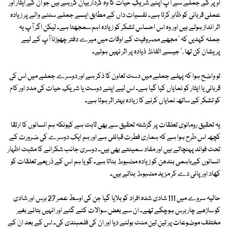
اوپر کے جملے سے آپ اپنے شریکِ حیات کا وہ کردار بیان کررہے ہیں جو ان کے ایثار اور
عملی قربانی کو ظاہر کرتا ہے۔ نفسیات داں کے مطابق ایسے جملے سننے والے پر زیادہ
اثر انداز ہوتے ہیں اور وہ اس احساسِ تشکر کو زیادہ اہم سمجھتا ہے۔ لیکن اگر آپ یہ
جملہ کہدیں کہ ' مجھے مصروفیت کے اوقات میں میرے دفتر چھوڑنا آپ کے لیے
پریشان کن تھا ،' جیسے الفاظ ذیادہ پر اثر نہیں ہوتے۔
تو واضح ہوا کہ پہلے جملے میں دست تعاون کا ذکر ہے اور دوسرے جملے میں اس کی
قربانی یا ایثار کو نمایاں کیا گیا ہے۔ اس لیے اپنے دوست یا شریکِ حیات کی مدد اور کام
کو تشکر کے ساتھ نمایاں کرنے کا زیادہ بہتر اثر ہوتا ہے۔
یہ تحقیق رومانوی تعلقات پر گزشتہ تحقیق سے بھی ثابت ہے کیونکہ ہم انسانوں کا ارتقا
کچھ اس طرح ہوا ہے کہ ہماری فطرت قبائلی ہے اور ہم ایک دوسرے کی ضرورت کے
تحت فوائد پہنچاتے ہیں اور مفاد سمیٹتے بھی ہیں۔ دوسری جانب شکرانے کا مثبت اظہار
انسانوں کےباہمی بندھن کو زیادہ مضبوط بناتا ہے۔ گویا ہم اس کے ذریعے تعلقات کو
کھاد اور پانی دے کر مزید مضبوط بناتے ہیں۔
حالیہ سروے میں 111 شادی شدہ افراد کو بلایا گیا جن کی اوسط عمر 27 برس اور شادی
کو ساڑھے چار برس ہوچکے تھے۔ ان سے بعض سوالات کئے گئے اور انہیں بتائے بغیر
مختلف موضوعات پر تین تین منٹ بولنے دیا اور ان کی فلمبندی کی۔ اس کے بعد ان کے