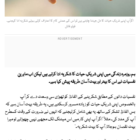
اگرآپ اپنے شریکِ حیات کا دل جیتنا چاہتے ہیں تو اس کے عملی کام کا اعتراف کرتے ہوئے شکریہ ادا کیجئے۔
فوٹو: فائل
ہم روزمرہ زندگی میں اپنی شریکِ حیات کا شکریہ ادا کرتے ہیں لیکن اب ماہرینِ
نفسیات نے اس کا بہتر اور بہت آسان طریقہ پیش کیا ہے۔
نفسیات دانوں کے مطابق شکریئے کے الفاظ کو تھوڑی سی وسعت دے کر آپ
بالخصوص اپنی شریکِ حیات کو زیادہ مسرور کرسکتے ہیں۔ یہ طریقہ بہت آسان ہے کہ
بس الفاظِ تشکر کے ساتھ یہ بھی شامل کرلیجئے کہ انہوں نے ضرورت کے وقت کسطرح
آپ کی مدد کی۔ مثلاً 'اگر آپ اپنی کار میں اس میٹنگ تک مجھے نہیں چھوڑتے تو میرا
بہت نقصان ہوجاتا، آپ کا بہت شکریہ۔'