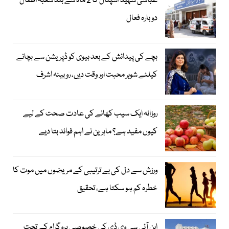
عباسی شہید اسپتال کا 2 ماہ سے بند شعبہ اطفال
دوبارہ فعال
بچے کی پیدائش کے بعد بیوی کو ڈپریشن سے بچانے
کیلئے شوہر محبت اور وقت دیں، روبینہ اشرف
روزانہ ایک سیب کھانے کی عادت صحت کے لیے
کیوں مفید ہے؟ ماہرین نے اہم فوائد بتا دیے
ورزش سے دل کی بے ترتیبی کے مریضوں میں موت کا
خطرہ کم ہو سکتا ہے، تحقیق
این آئی سی وی ڈی کی خصوصی پروگرام کے تحت