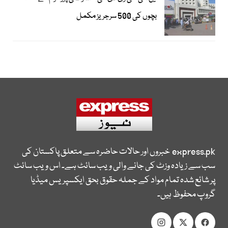
بچوں کی 500 سرجریز مکمل
express.pk
خبروں اور حالات حاضرہ سے متعلق پاکستان کی
سب سے زیادہ وزٹ کی جانے والی ویب سائٹ ہے۔ اس ویب سائٹ
پر شائع شدہ تمام مواد کے جملہ حقوق بحق ایکسپریس میڈیا
گروپ محفوظ ہیں۔