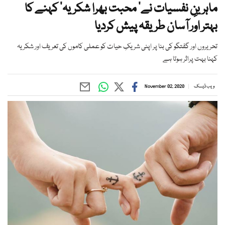
ماہرینِ نفسیات نے’ محبت بھرا شکریہ‘ کہنے کا
بہتر اور آسان طریقہ پیش کردیا
تحریروں اور گفتگو کی بنا پر اپنی شریکِ حیات کو عملی کاموں کی تعریف اور شکریہ
کہنا بہت پراثر ہوتا ہے
ویب ڈیسک
November 02, 2020