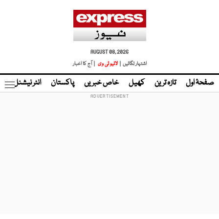
AUGUST 08, 2026
اشتہار لگائیں |
لائیو ٹی وی
| آج کا اخبار
صفحۂ اول
تازہ ترین
کھیل
خاص خبریں
پاکستان
انٹر نیشنل
ٹا