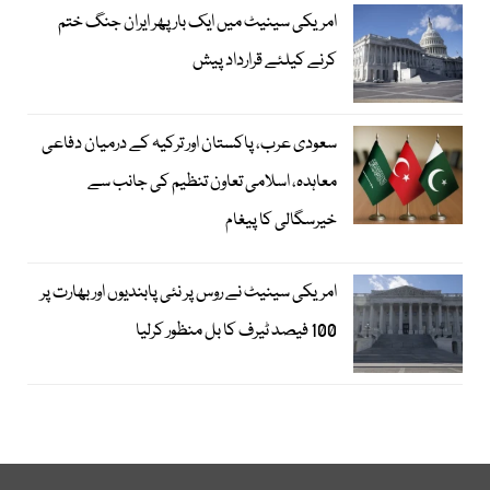
امریکی سینیٹ میں ایک بار پھر ایران جنگ ختم
کرنے کیلئے قرارداد پیش
سعودی عرب، پاکستان اور ترکیہ کے درمیان دفاعی
معاہدہ، اسلامی تعاون تنظیم کی جانب سے
خیرسگالی کا پیغام
امریکی سینیٹ نے روس پر نئی پابندیوں اور بھارت پر
100 فیصد ٹیرف کا بل منظور کرلیا