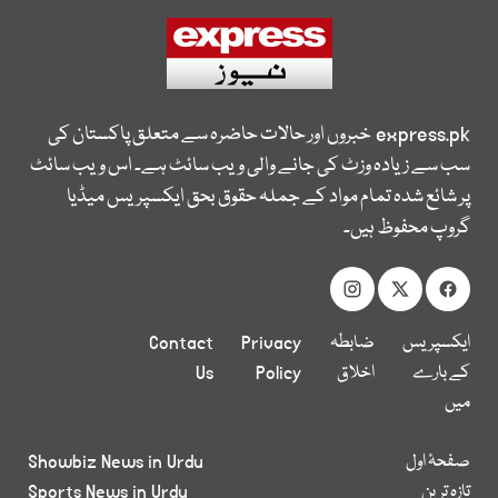
express.pk
خبروں اور حالات حاضرہ سے متعلق پاکستان کی
سب سے زیادہ وزٹ کی جانے والی ویب سائٹ ہے۔ اس ویب سائٹ
پر شائع شدہ تمام مواد کے جملہ حقوق بحق ایکسپریس میڈیا
گروپ محفوظ ہیں۔
ایکسپریس
ضابطہ
Privacy
Contact
کے بارے
اخلاق
Policy
Us
میں
صفحۂ اول
Showbiz News in Urdu
تازہ ترین
Sports News in Urdu