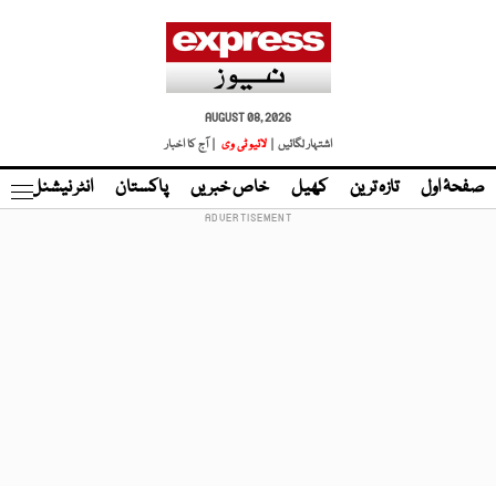
AUGUST 08, 2026
اشتہار لگائیں |
لائیو ٹی وی
| آج کا اخبار
صفحۂ اول
تازہ ترین
کھیل
خاص خبریں
پاکستان
انٹر نیشنل
ٹا