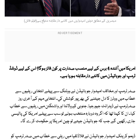
مبصرین کے مطابق دونوں امیدواروں میں کانٹے دار مقابلہ متوقع ہے(فوٹو، فائل)
امریکا میں آئندہ 4 برس کے لیے منصب صدارت پر کون فائز ہوگا؟ اس کے لیے ڈونلڈ
ٹرمپ اور جوبائیڈن میں کانٹے دار مقابلہ ہورہا ہے۔
صدر ٹرمپ اور مخالف امیدوار جو بائیڈن نے ووٹنگ سے پہلے انتخابی ریلیوں سے
خطاب میں ووٹرز کا دل جیتنے کی بھرپور کوشش کی۔ انتخابی مہم کے آخری روز
صدرٹرمپ نے ڈیٹرائٹ جیورجیا، جنوبی کیرولائنا اور واشنگٹن میں ریلیوں سے خطاب
کیا۔ ان کا کہنا تھا کہ اگر وہ دوبارہ منتخب ہوئے تو سب سے پہلے امریکا کی پالیسی
جاری رکھیں گے جب کہ جو بائیڈن جیتے تو چین امریکا پر حکومت کرے گا۔
ڈیمو کریٹک امیدوار جو بائیڈن نے فلاڈلفیا میں ریلی سے خطاب میں صدر ٹرمپ کو