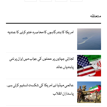
متعلقہ
امریکا کا بندرگاہوں کا محاصرہ ختم کرنے کا عندیہ
تجارتی جہازوں پر حملوں کی جواب میں ایران پر نئی
پابندیاں عائد
عالمی میڈیا نے امریکا کی شکست تسلیم کرلی ہے،
پاسداران انقلاب