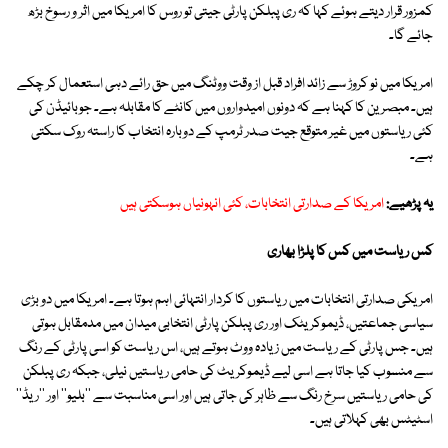
کمزور قرار دیتے ہوئے کہا کہ ری پبلکن پارٹی جیتی تو روس کا امریکا میں اثر و رسوخ بڑھ
جائے گا۔
امریکا میں نو کروڑ سے زائد افراد قبل از وقت ووٹنگ میں حق رائے دہی استعمال کر چکے
ہیں۔ مبصرین کا کہنا ہے کہ دونوں امیدواروں میں کانٹے کا مقابلہ ہے۔ جوبائیڈن کی
کئی ریاستوں میں غیر متوقع جیت صدر ٹرمپ کے دوبارہ انتخاب کا راستہ روک سکتی
ہے۔
یہ پڑھیے:
امریکا کے صدارتی انتخابات، کئی انہونیاں ہوسکتی ہیں
کس ریاست میں کس کا پلڑا بھاری
امریکی صدارتی انتخابات میں ریاستوں کا کردار انتہائی اہم ہوتا ہے۔ امریکا میں دو بڑی
سیاسی جماعتیں، ڈیموکریٹک اور ری پبلکن پارٹی انتخابی میدان میں مدمقابل ہوتی
ہیں۔ جس پارٹی کے ریاست میں زیادہ ووٹ ہوتے ہیں، اس ریاست کو اسی پارٹی کے رنگ
سے منسوب کیا جاتا ہے اسی لیے ڈیموکریٹ کی حامی ریاستیں نیلی، جبکہ ری پبلکن
کی حامی ریاستیں سرخ رنگ سے ظاہر کی جاتی ہیں اور اسی مناسبت سے ''بلیو'' اور ''ریڈ''
اسٹیٹس بھی کہلاتی ہیں۔