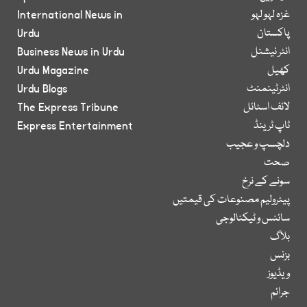
غزہ لہو لہو
International News in
پاکستان
Urdu
انٹر نیشنل
Business News in Urdu
کھیل
Urdu Magazine
انٹرٹینمنٹ
Urdu Blogs
لائف اسٹائل
The Express Tribune
ٹاپ ٹرینڈ
Express Entertainment
دلچسپ و عجیب
صحت
سونے کے نرخ
پیٹرولیم مصنوعات کی قیمتیں
سائنس و ٹیکنالوجی
بلاگ
بزنس
ویڈیوز
جرائم