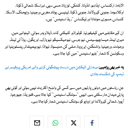
الاباما، ارکنساس، ایڈاہو، انڈیانا، کنٹکی، لوزیانا، مسی سپی، نبراسکا، شمالی ڈکوٹا،
اوکلاہوما، جنوبی کیرولائنا، جنوبی ڈکوٹا، ٹینیسی، یوٹاہ، مغربی ورجینیا، وایومنگ، الاسکا،
کنساس، مسوری، مونٹانا اور ٹیکساس ''ریڈ اسٹیٹس'' ہیں۔
ان کے مقابلے میں کیلیفورنیا، کولوراڈو، کنیکٹی کٹ، ڈیلاویئر، ہوائی، الینوائے، مین،
میری لینڈ، میساچیوسیٹس، نیو جرسی، نیو میکسیکو، نیویارک، اوریگون، روڈ آئی لینڈ،
ورمونٹ، ورجینیا، واشنگٹن، ایریزونا، مشی گن، منیسوٹا، نیواڈا، نیو ہیمپشائر، پنسلوینیا اور
وسکونسن کا شمار ''بلیو اسٹیٹس'' میں کیا جاتا ہے۔
یہ خبر بھی پڑھیے:
صدارتی الیکشن میں درست پیشگوئی کرنے والے امریکی پروفیسر نے
ٹرمپ کی شکست بتادی
جن ریاستوں میں دونوں پارٹیوں میں سے کسی کی واضح اکثریت نہیں ہوتی اور کوئی بھی
پارٹی میدان مار سکتی ہے، انہیں ''سوئنگ اسٹیٹس'' کہا جاتا ہے۔ فلوریڈا، جیورجیا،
آیووا، شمالی کیرولائنا اور اوہایو کو سوئنگ اسٹیٹس شمار کیاجاتا ہے۔