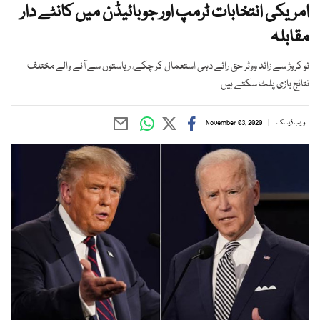
امریکی انتخابات ٹرمپ اور جوبائیڈن میں کانٹے دار
مقابلہ
نو کروڑ سے زائد ووٹر حق رائے دہی استعمال کر چکے، ریاستوں سے آنے والے مختلف
نتائج بازی پلٹ سکتے ہیں
ویب ڈیسک
November 03, 2020