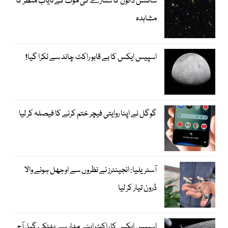
سائنس دانوں کا ستارے کی موت کے نایاب منظر کا
مشاہدہ
اسپیس ایکس کا بے قابو راکٹ چاند سے ٹکرا گیا!
گوگل نے اپنا روایتی فیچر ختم کرنے کا فیصلہ کر لیا
آسٹریلیا: انجینئرز نے نظروں سے اوجھل ہونے والا
ڈرون تیار کر لیا
اسپیس ایکس کا راکٹ اپنے مدار سے بھٹک گیا، آج