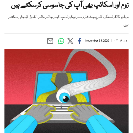
زوم اور اسکائپ بھی آپ کی جاسوسی کرسکتے ہیں
ویڈیو کانفرنسنگ کے پلیٹ فارم سے ہیکرز ٹائپ کیے جانے والے الفاظ کو جان سکتے
ہیں
ویب ڈیسک
November 03, 2020