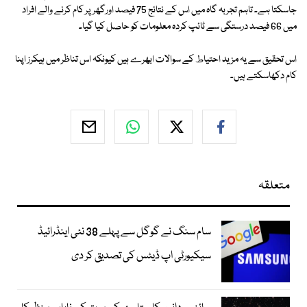
جاسکتا ہے۔ تاہم تجربہ گاہ میں اس کے نتائج 75 فیصد اورگھر پر کام کرنے والے افراد
میں 66 فیصد درستگی سے ٹائپ کردہ معلومات کو حاصل کیا گیا۔
اس تحقیق سے یہ مزید احتیاط کے سوالات ابھرے ہیں کیونکہ اس تناظر میں ہیکرز اپنا
کام دکھاسکتے ہیں۔
متعلقہ
سام سنگ نے گوگل سے پہلے 38 نئی اینڈرائیڈ
سیکیورٹی اپ ڈیٹس کی تصدیق کر دی