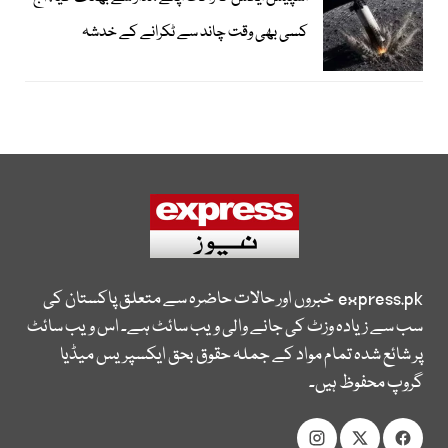
کسی بھی وقت چاند سے ٹکرانے کے خدشہ
express.pk
خبروں اور حالات حاضرہ سے متعلق پاکستان کی
سب سے زیادہ وزٹ کی جانے والی ویب سائٹ ہے۔ اس ویب سائٹ
پر شائع شدہ تمام مواد کے جملہ حقوق بحق ایکسپریس میڈیا
گروپ محفوظ ہیں۔