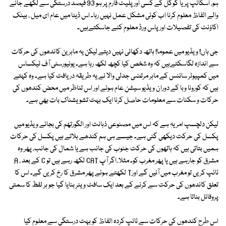
ہو، اسکائپ پر یا گوگل کے کسی اور پلیٹ فارم پر ہو 93 فیصد درستگی سے لکھے جانے
والے الفاظ معلوم کرنا اب کوئی مشکل عمل نہیں رہا۔ اس ڈیٹا میں عام ای میل ، بینک
اکاؤنٹ کی تفصیلات اور پاس ورڈ معلوم کئے جاسکتےہیں۔
جی ہاں! ویڈیو میں عموما! ہاتھ دکھائی نہیں دیتے لیکن یہ ماہرین کاندھوں کی حرکات
سے اندازہ لگاسکتےہیں کہ وہ شخص کیا کچھ لکھ رہا ہے۔ یونیورسٹی آف ٹیکساس
میں کمپیوٹر سائنس کے ماہر مرتضیٰ جدلی والا نے یہ طریقہ دریافت کیا ہے۔ وہ کہتے
ہیں کہ کورونا وبا کے دوران ویڈیو سیشن عام ہوئے اور اس تناظر میں محض کندھوں کی
حرکات و سکنات سے معلومات حاصل کرنا ایک بہت تشویشناک بات بھی ہے۔
لیکن دلچسپ امر یہ ہے کہ اس میں مصنوعی ذہانت اور الگورتھم کی بجائے ویڈیو میں
پکسل کی حرکت دیکھی گئی ہے۔ جیسے ہی ہم کندھے ہلاتے ہیں پکسل کی حرکات
ہمیں بتاتی ہیں کہ ہاتھوں کی حرکت جنوب کی جانب ہے یا شمال کی جانب، پھر وہ
مشرق کو جارہے ہیں یا پھر مغرب کو۔ مثلا ً اگر آپ CAT لکھ رہے ہیں تو C کے بعد ، A
ٹائپ کریں تو مغرب میں آئیں گے اورT لکھتے ہوئے پھر مشرق کا رخ کریں گے۔ اس کا
تعلق کاندھوں کی حرکت سے کرنے کے بعد ایک سافٹ ویئر بنایا گیا جو ہر لفظ کا سمتی
پروفائل بناتا ہے۔
اس طرح کندھوں کی حرکات سے ٹائپ کردہ الفاظ کو بہت درستگی سے معلوم کیا