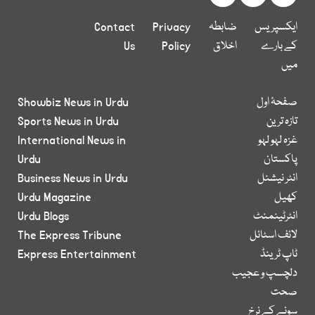
ایکسپریس
ضابطہ
Privacy
Contact
کے بارے
اخلاق
Policy
Us
میں
صفحۂ اول
Showbiz News in Urdu
تازہ ترین
Sports News in Urdu
غزہ لہو لہو
International News in
پاکستان
Urdu
انٹر نیشنل
Business News in Urdu
کھیل
Urdu Magazine
انٹرٹینمنٹ
Urdu Blogs
لائف اسٹائل
The Express Tribune
ٹاپ ٹرینڈ
Express Entertainment
دلچسپ و عجیب
صحت
سونے کے نرخ