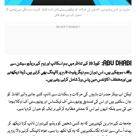
ماہرین نے کسی ویڈیو میں کندھے کی حرکات کو دیکھتے ہوئے ٹائپ شدہ الفاظ کو بہت درستگی سے پڑھنے کا
دعویٰ کیا ہے۔ فوٹو: فائل
ABU DHABI:
کووڈ 19 کے تناظر میں ہم اسکائپ اور زوم کے ویڈیو سیشن سے
واقف ہوچکے ہیں۔ اس دوران ہم دیگر پلیٹ فارم پر ٹائپنگ بھی کرتے ہیں، ڈیٹا دیکھتے
ہیں اورمختلف اکاؤنٹس میں پاس ورڈ شامل کرتے رہتے ہیں۔
لیکن اب ہیکر حضرات بازوؤں کی حرکات و سکنات سے ٹائپ کئے جانے والے الفاظ کو
جان سکتے ہیں اور اس کی تصدیق یونیورسٹی آف ٹیکساس اور یونیورسٹی آف اوکلاہوما
نے کی ہے بلکہ انہوں نے اس کا عملی مظاہرہ کرکے ہر ایک کو حیران کردیا ہے۔
جامعات کے ماہرین کہتےہیں کہ وہ کسی شخص کو ویڈیو کےدوران ٹائپ کرتا دیکھ کر
بہت آسانی سے اندازہ لگاسکتےہیں کہ وہ کیا لکھ رہا ہے۔ خواہ ٹائپنگ کرنے والا زوم پر