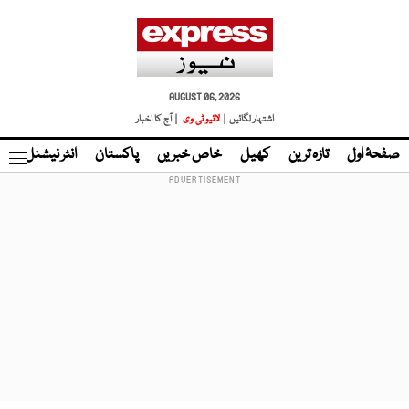
AUGUST 06, 2026
اشتہار لگائیں |
لائیو ٹی وی
| آج کا اخبار
صفحۂ اول
تازہ ترین
کھیل
خاص خبریں
پاکستان
انٹر نیشنل
ٹا