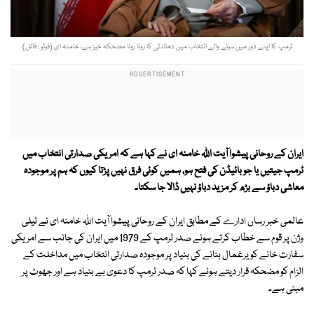
ٹرمپ کا اپنے دور میں ہونے والے انتخاب میں دھاندلی کا رونا رونا مضحکہ خیز ہے، خامنہ ای (فوٹو : فائل)
ایران کے روحانی پیشوا آیت اللہ خامنہ ای نے کہا ہے کہ امریکی صدارتی انتخاب میں
ٹرمپ جیتیں یا جو بائیڈن کی فتح ہو، ہمیں کوئی فرق نہیں پڑتا کیوں کہ ہم پر موجودہ
معاشی دباؤ سے بڑھ کر مزید دباؤ نہیں ڈالا جا سکتا۔
عالمی خبر رساں ادارے کے مطابق ایران کے روحانی پیشوا آیت اللہ خامنہ ای نے ٹیلی
وژن پر قوم سے خطاب کرتے ہوئے صدر ٹرمپ کے 1979 میں ایران کی جانب سے امریکی
سفارت خانے کو یرغمال بنانے کی بنیاد پر موجودہ صدارتی انتخاب میں مداخلت کے
الزام کو مضحکہ قرار دیتے ہوئے کہا کہ صدر ٹرمپ کا دعویٰ بے بنیاد ہے اور جھوٹ پر
مبنی ہے۔