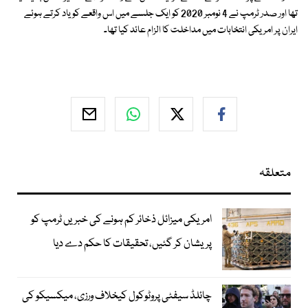
تھا اور صدر ٹرمپ نے 4 نومبر 2020 کو ایک جلسے میں اس واقعے کو یاد کرتے ہوئے
ایران پر امریکی انتخابات میں مداخلت کا الزام عائد کیا تھا۔
متعلقہ
امریکی میزائل ذخائر کم ہونے کی خبریں ٹرمپ کو
پریشان کر گئیں، تحقیقات کا حکم دے دیا
چائلڈ سیفٹی پروٹوکول کیخلاف ورزی، میکسیکو کی