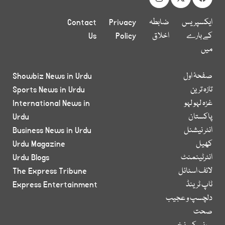
ایکسپریس
ضابطہ
Privacy
Contact
کے بارے
اخلاق
Policy
Us
میں
صفحۂ اول
Showbiz News in Urdu
تازہ ترین
Sports News in Urdu
غزہ لہو لہو
International News in
پاکستان
Urdu
انٹر نیشنل
Business News in Urdu
کھیل
Urdu Magazine
انٹرٹینمنٹ
Urdu Blogs
لائف اسٹائل
The Express Tribune
ٹاپ ٹرینڈ
Express Entertainment
دلچسپ و عجیب
صحت