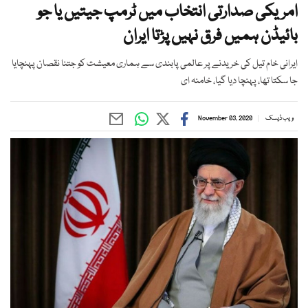
امریکی صدارتی انتخاب میں ٹرمپ جیتیں یا جو
بائیڈن ہمیں فرق نہیں پڑتا ایران
ایرانی خام تیل کی خریدنے پر عالمی پابندی سے ہماری معیشت کو جتنا نقصان پہنچایا
جا سکتا تھا، پہنچا دیا گیا، خامنہ ای
ویب ڈیسک
November 03, 2020