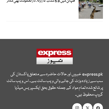
فلپائن میں 5.8 شدت کا زلزلہ، دارالحکومت بھی متاثر
express.pk
خبروں اور حالات حاضرہ سے متعلق پاکستان کی
سب سے زیادہ وزٹ کی جانے والی ویب سائٹ ہے۔ اس ویب سائٹ
پر شائع شدہ تمام مواد کے جملہ حقوق بحق ایکسپریس میڈیا
گروپ محفوظ ہیں۔