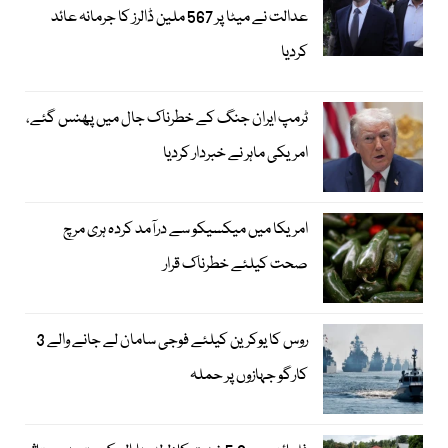
عدالت نے میٹا پر 567 ملین ڈالرز کا جرمانہ عائد
کردیا
ٹرمپ ایران جنگ کے خطرناک جال میں پھنس گئے،
امریکی ماہر نے خبردار کردیا
امریکا میں میکسیکو سے درآمد کردہ ہری مرچ
صحت کیلئے خطرناک قرار
روس کا یوکرین کیلئے فوجی سامان لے جانے والے 3
کارگو جہازوں پر حملہ