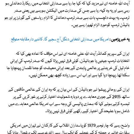
آیت اللہ خامنہ ای نے مزید کہا کہ کہا جا رہا ہے صدارتی انتخاب میں ریکارڈ دھاندلی ہو
رہی ہے اور یہ وہ کہہ رہا ہے جس کی صدارت میں الیکشن ہورہے ہیں یعنی صدر
ٹرمپ۔ یہ بہت دلچسپ بات ہے صدر ٹرمپ دھاندلی کا الزام ریاستوں کے گورنرز پر اور جو
بائیڈن ٹرمپ کو مورد الزام ٹھہرا رہے ہیں۔
یہ خبر پڑھیں :
امریکا میں صدارتی انتخابی دنگل آج سجے گا، کانٹے دار مقابلہ متوقع
ایران کے سپریم کمانڈر آیت اللہ علی خامنہ ای نے اس مؤقف کا اعادہ بھی کیا کہ
انتخابات ٹرمپ جیتیں یا جو بائیڈن، کوئی فرق نہیں پڑتا کیوں کہ صدر ٹرمپ کی ایرانی
خام تیل کی خریدنے پر عالمی پابندی کے بعد ایرانی معیشت کو جتنا نقصان پہنچایا جا
سکتا تھا، پہنچا دیا گیا ہے اور اب اس سے زیادہ کچھ بھی ممکن نہیں۔
ایران کے روحانی پیشوا نے جو بائیڈن کے اس بیان پر کہ وہ ایران کے عالمی طاقتوں کے
ساتھ 2015 کے جوہری معاہدے پر دوبارہ شمولیت اختیار کرنے پر غور کریں گے پر
تبصرہ کرتے ہوئے کہا کہ ہماری پالیسی کی وجہ سے اب امریکا عالمی معاہدے میں
شامل ہو یا علیحدگی اختیار کیے رکھے کوئی فرق نہیں پڑتا۔
واضح رہے کہ چار نومبر 1979 کو پاسداران انقلاب کے کارکنان نے تہران میں امریکی
سفارت خانے پر حملہ کرکے عملے کو ایک سال سے زائد عرصے تک یرغمال بنایا گیا