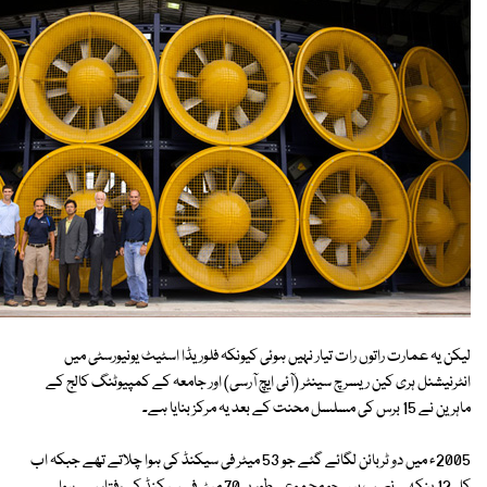
لیکن یہ عمارت راتوں رات تیار نہیں ہوئی کیونکہ فلوریڈا اسٹیٹ یونیورسٹی میں
انٹرنیشنل ہری کین ریسرچ سینٹر (آئی ایچ آرسی) اور جامعہ کے کمپیوٹنگ کالج کے
ماہرین نے 15 برس کی مسلسل محنت کے بعد یہ مرکز بنایا ہے۔
2005ء میں دو ٹربائن لگائے گئے جو 53 میٹر فی سیکنڈ کی ہوا چلاتے تھے جبکہ اب