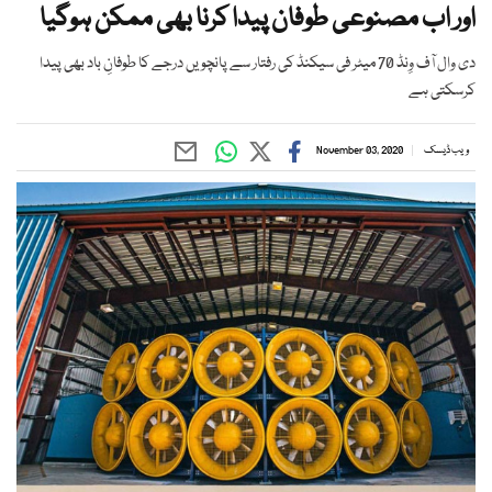
اور اب مصنوعی طوفان پیدا کرنا بھی ممکن ہوگیا
دی وال آف وِنڈ 70 میٹر فی سیکنڈ کی رفتار سے پانچویں درجے کا طوفانِ باد بھی پیدا
کرسکتی ہے
ویب ڈیسک
November 03, 2020