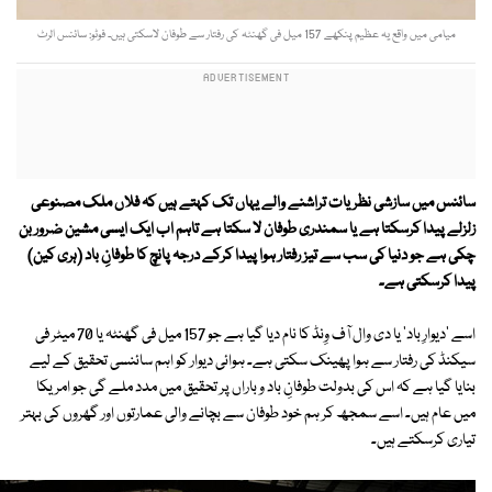
میامی میں واقع یہ عظیم پنکھے 157 میل فی گھنٹہ کی رفتار سے طوفان لاسکتی ہیں۔ فوٹو: سائنس الرٹ
سائنس میں سازشی نظریات تراشنے والے یہاں تک کہتے ہیں کہ فلاں ملک مصنوعی
زلزلے پیدا کرسکتا ہے یا سمندری طوفان لا سکتا ہے تاہم اب ایک ایسی مشین ضرور بن
چکی ہے جو دنیا کی سب سے تیز رفتار ہوا پیدا کرکے درجہ پانچ کا طوفانِ باد (ہری کین)
پیدا کرسکتی ہے۔
اسے 'دیوارِ باد' یا دی وال آف وِنڈ کا نام دیا گیا ہے جو 157 میل فی گھنٹہ یا 70 میٹر فی
سیکنڈ کی رفتار سے ہوا پھینک سکتی ہے۔ ہوائی دیوار کو اہم سائنسی تحقیق کے لیے
بنایا گیا ہے کہ اس کی بدولت طوفانِ باد و باراں پر تحقیق میں مدد ملے گی جو امریکا
میں عام ہیں۔ اسے سمجھ کر ہم خود طوفان سے بچانے والی عمارتوں اور گھروں کی بہتر
تیاری کرسکتے ہیں۔