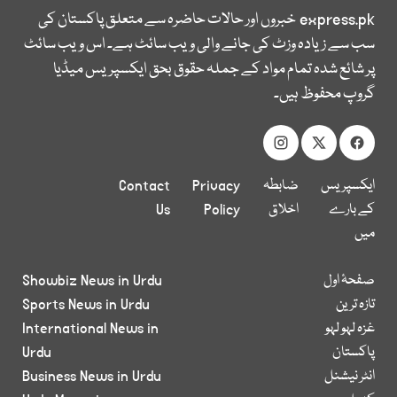
express.pk
خبروں اور حالات حاضرہ سے متعلق پاکستان کی
سب سے زیادہ وزٹ کی جانے والی ویب سائٹ ہے۔ اس ویب سائٹ
پر شائع شدہ تمام مواد کے جملہ حقوق بحق ایکسپریس میڈیا
گروپ محفوظ ہیں۔
ایکسپریس
ضابطہ
Privacy
Contact
کے بارے
اخلاق
Policy
Us
میں
صفحۂ اول
Showbiz News in Urdu
تازہ ترین
Sports News in Urdu
غزہ لہو لہو
International News in
پاکستان
Urdu
انٹر نیشنل
Business News in Urdu