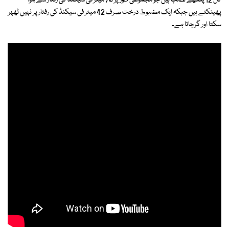
کل 12 پنکھے نصب ہیں جو مجموعی طور پر 70 میٹر فی سیکنڈ کی رفتار سے ہوا
پھینکتے ہیں جبکہ ایک مضبوط درخت صرف 42 میٹر فی سیکنڈ کی رفتار پر نہیں ٹھہر
سکتا اور گرجاتا ہے۔