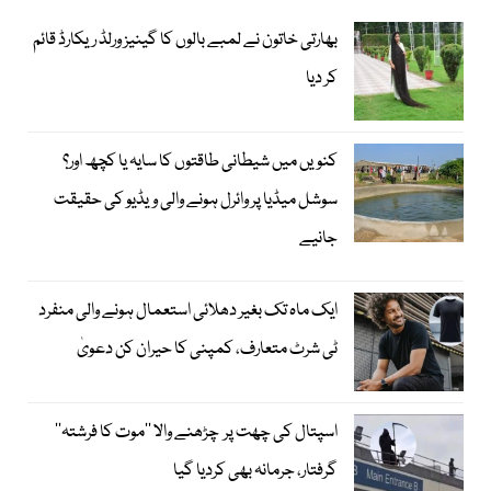
بھارتی خاتون نے لمبے بالوں کا گینیز ورلڈ ریکارڈ قائم
کر دیا
کنویں میں شیطانی طاقتوں کا سایہ یا کچھ اور؟
سوشل میڈیا پر وائرل ہونے والی ویڈیو کی حقیقت
جانیے
ایک ماہ تک بغیر دھلائی استعمال ہونے والی منفرد
ٹی شرٹ متعارف، کمپنی کا حیران کن دعویٰ
اسپتال کی چھت پر چڑھنے والا ’’موت کا فرشتہ‘‘
گرفتار، جرمانہ بھی کردیا گیا