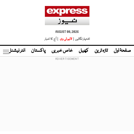
AUGUST 08, 2026
اشتہار لگائیں |
لائیو ٹی وی
| آج کا اخبار
صفحۂ اول
تازہ ترین
کھیل
خاص خبریں
پاکستان
انٹر نیشنل
ٹا