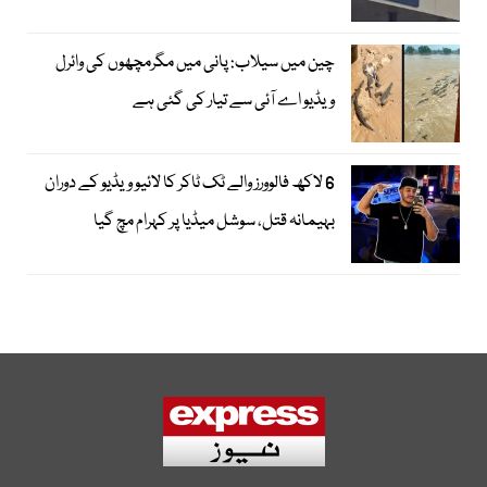
چین میں سیلاب: پانی میں مگرمچھوں کی وائرل
ویڈیو اے آئی سے تیار کی گئی ہے
6 لاکھ فالوورز والے ٹک ٹاکر کا لائیو ویڈیو کے دوران
بہیمانہ قتل، سوشل میڈیا پر کہرام مچ گیا