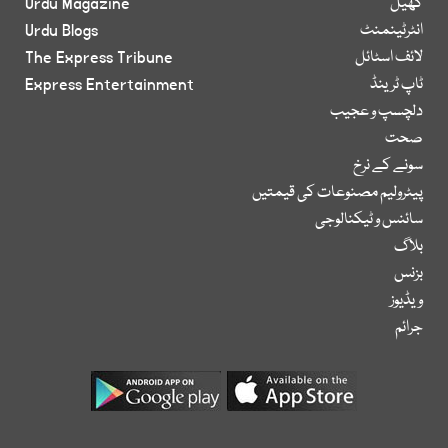
کھیل
Urdu Magazine
انٹرٹینمنٹ
Urdu Blogs
لائف اسٹائل
The Express Tribune
ٹاپ ٹرینڈ
Express Entertainment
دلچسپ و عجیب
صحت
سونے کے نرخ
پیٹرولیم مصنوعات کی قیمتیں
سائنس و ٹیکنالوجی
بلاگ
بزنس
ویڈیوز
جرائم