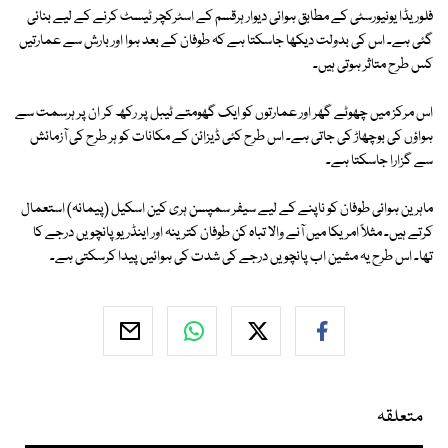
فلوریڈا یونیورسٹی کے مطابق ہوائی دیوار ہرقسم کے اسٹرکچر ٹیسٹ کرنے کے لیے بنائی
گئی ہے۔ اس کی بدولت دیکھا جاسکتا ہے کہ طوفان کے بعد ہوا اور بارش سے عمارتیں
کس طرح متاثر ہوتی ہیں۔
اس مرکز میں چھوٹے گھر اور عمارتوں کو ایک گھومتے ٹیبل پر رکھ کر ان پر ہرسمت سے
ہواؤں کی بوچھاڑ کی جاتی ہے۔ اس طرح کئی ڈیزائن کے مکانات کو ہر طرح کی آزمائش
سے گزارا جاسکتا ہے۔
ماہرین ہوائی طوفان کو ناپنے کے لیے سیفر سمپسن ہری کین اسکیل (پیمانہ) استعمال
کرتے ہیں۔ مثلاً امریکا میں آنے والا تباہ کن طوفان کترینہ اور اینڈریو پانچویں درجے کا
تھا۔ اس طرح یہ مشین اب پانچویں درجے کی شدت کی ہوائیں پیدا کرسکتی ہے۔
متعلقہ