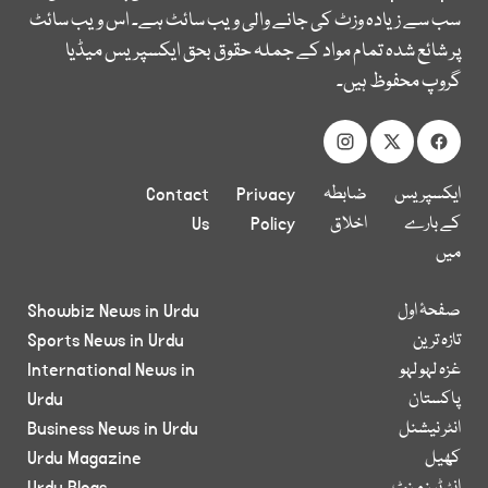
سب سے زیادہ وزٹ کی جانے والی ویب سائٹ ہے۔ اس ویب سائٹ
پر شائع شدہ تمام مواد کے جملہ حقوق بحق ایکسپریس میڈیا
گروپ محفوظ ہیں۔
ایکسپریس
ضابطہ
Privacy
Contact
کے بارے
اخلاق
Policy
Us
میں
صفحۂ اول
Showbiz News in Urdu
تازہ ترین
Sports News in Urdu
غزہ لہو لہو
International News in
پاکستان
Urdu
انٹر نیشنل
Business News in Urdu
کھیل
Urdu Magazine