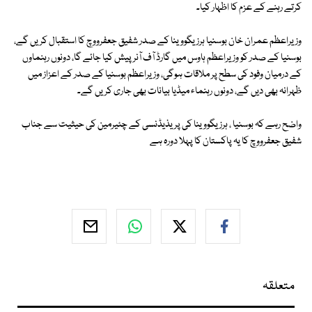
کرتے رہنے کے عزم کا اظہار کیا۔
وزیراعظم عمران خان بوسنیا ہرزیگووینا کے صدر شفیق جعفرووچ کا استقبال کریں گے،
بوسنیا کے صدر کو وزیراعظم ہاوس میں گارڈ آف آنر پیش کیا جائے گا، دونوں رہنماوں
کے درمیان وفود کی سطح پر ملاقات ہوگی، وزیراعظم بوسنیا کے صدر کے اعزاز میں
ظہرانہ بھی دیں گے، دونوں رہنماء میڈیا بیانات بھی جاری کریں گے۔
واضح رہے کہ بوسنیا ، ہرزیگووینا کی پریذیڈنسی کے چئیرمین کی حیثیت سے جناب
شفیق جعفرووچ کا یہ پاکستان کا پہلا دورہ ہے
متعلقہ