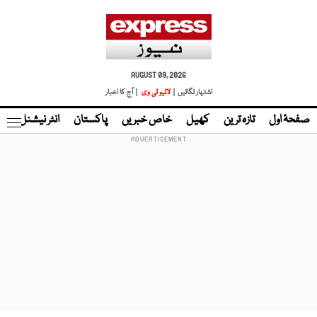
AUGUST 09, 2026
اشتہار لگائیں |
لائیو ٹی وی
| آج کا اخبار
صفحۂ اول
تازہ ترین
کھیل
خاص خبریں
پاکستان
انٹر نیشنل
ٹا