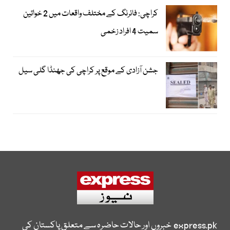
کراچی: فائرنگ کے مختلف واقعات میں 2 خواتین
سمیت 4 افراد زخمی
جشن آزادی کے موقع پر کراچی کی جھنڈا گلی سیل
express.pk
خبروں اور حالات حاضرہ سے متعلق پاکستان کی