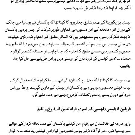
کو بھارتی محاصرے اور جبر سے نجات دلانے کیلئے بوسنیا سمیت عالمی برادری کو
آگے بڑھ کر اپنا کردار ادا کرنے کی ضرورت ہے۔
بوسنیا ہرزیگووینا کے صدر شفیق جعفرووچ کا کہنا تھا کہ پاکستان نے بوسنیا میں جنگ
کے دوران اقوام متحدہ کے امن دستوں میں نمایاں طور پر شرکت کی جس پر میں پاکستان
کا بہت شکرگزار ہوں۔ ہم سمجھتے ہیں کہ انسانی حقوق کے احترام کو مرکزی حیثیت
دی جانی چاہیے اس لیے ہم نے کشمیر کے حوالے سے اپنے بیان میں زور دیا کہ مقبوضہ
جموں و کشمیر میں انسانی حقوق کا احترام کیا جانا چاہیے اور مسئلہ کشمیر کو اقوام
متحدہ سلامتی کونسل کی قراردادوں کی روشنی میں پر امن طریقے سے حل کیا جانا
چاہیے۔
صدر بوسنیا کا کہنا تھا کہ مجھے پاکستان آ کر، آپ سے ملکر اور تبادلہ ء خیال کر کے
بہت خوشی محسوس ہو رہی ہے، پاکستان اور بوسنیا کے مابین گہرے روابط ہیں اس
دورہ کے دوران ہمیں باہمی تعلقات کو فروغ دینے میں مدد ملے گی،
فریقین کا باہمی دلچسپی کے امور دو طرفہ تعاون کے فروغ پر اتفاق
وزیر خارجہ نے افغانستان میں قیام امن کیلئے پاکستان کے مصالحانہ کردار کے حوالے
سے بوسنیا کے صدر کو آگاہ کرتے ہوئے خطے میں قیام امن کیلئے اپنا مخلصانہ کردار