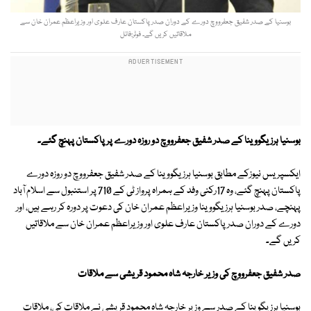
بوسنیا کے صدر شفیق جعفرووچ دورے کے دوران صدر پاکستان عارف علوی اور وزیراعظم عمران خان سے
ملاقاتیں کریں گے۔ فوٹر:فائل
بوسنیا ہرزیگووینا کے صدر شفیق جعفرووچ دو روزہ دورے پر پاکستان پہنچ گئے۔
ایکسپریس نیوزکے مطابق بوسنیا ہرزیگووینا کے صدر شفیق جعفرووچ دو روزہ دورے
پاکستان پہنچ گئے، وہ 17رکنی وفد کے ہمراہ پرواز ٹی کے 710 پر استنبول سے اسلام آباد
پہنچے، صدر بوسنیا ہرزیگووینا وزیراعظم عمران خان کی دعوت پر دورہ کر رہے ہیں، اور
دورے کے دوران صدر پاکستان عارف علوی اور وزیراعظم عمران خان سے ملاقاتیں
کریں گے۔
صدر شفیق جعفرووچ کی وزیر خارجہ شاہ محمود قریشی سے ملاقات
بوسنیا ہرزیگوینا کے صدر سے وزیر خارجہ شاہ محمود قریشی نے ملاقات کی، ملاقات