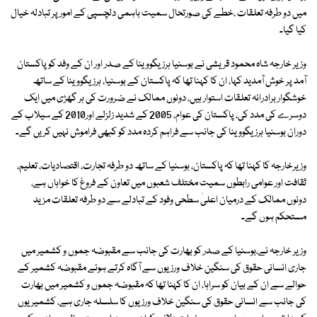
میں دو طرفہ تعلقات ،خطے کی صورتحال سمیت باہمی دلچسپی کے امور پر تبادلہ خیال
کیا گیا۔
وزیر خارجہ شاہ محمود قریشی نے بوسنیا ہرزیگووینا کے صدر اور ان کے وفد کو پاکستان
آمد پر خوش آمدید کہا، ان کا کہنا تھا کہ پاکستان کے بوسنیا، ہرزیگووینا کے ساتھ
خوشگوار برادرانہ تعلقات استوار ہیں، دونوں ممالک نے ضرورت کی ہر گھڑی میں ایک
دوسرے کی مدد کی، پاکستان کی عوام، 2005 کے شدید زلزلے اور2010 کے سیلاب کے
دوران بوسنیا ہرزیگووینا کی جانب سے فراہم کردہ مدد کو کبھی فراموش نہیں کریں گے۔
وزیرخارجہ کا کہنا تھا کہ پاکستان، بوسنیا کے ساتھ دو طرفہ تجارت، اقتصادیات، تعلیم،
ثقافت اور عوامی رابطوں سمیت مختلف شعبوں میں تعاون کے فروغ کا خواہاں ہے،
دونوں ممالک کے درمیان اعلیٰ سطحی وفود کے تبادلے سے دو طرفہ تعلقات مزید
مستحکم ہوں گے۔
وزیر خارجہ نے،بوسنیا کے صدر کو بھارت کی جانب سے مقبوضہ جموں و کشمیر میں
جاری انسانی حقوق کی سنگین خلاف ورزیوں سے آگاہ کرتے ہوئے مقبوضہ کشمیر کے
حوالے سے ان کے بیان کو سراہا، ان کا کہنا تھا کہ مقبوضہ جموں و کشمیر میں بھارت
کی جانب سے انسانی حقوق کی سنگین خلاف ورزیوں کا سلسلہ جاری ہے، کشمیریوں