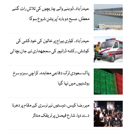
حیدرآباد، ڈوبنے والے چار بچوں کی تلاش رات گئے
معطل، صبح دوبارہ آپریشن شروع ہوگا
حیدرآباد، کوٹری بیراج پر خاتون کی خودکشی کی
کوشش، رکشہ ڈرائیور کی سمجھداری نے جان بچا لی
پاک سعودی ترک دفاعی معاہدہ، کراچی سبز و سرخ
روشنیوں میں نہا گیا
میر رضا کیس، دوستوں نے نرسری کے مقام پر دھرنا
دے دیا، شارع فیصل پر ٹریفک متاثر