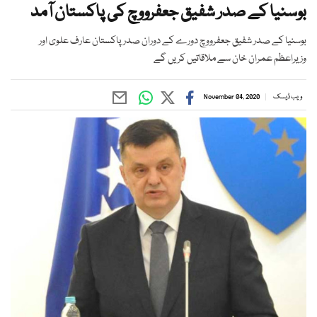
بوسنیا کے صدر شفیق جعفرووچ کی پاکستان آمد
بوسنیا کے صدر شفیق جعفرووچ دورے کے دوران صدر پاکستان عارف علوی اور
وزیراعظم عمران خان سے ملاقاتیں کریں گے
ویب ڈیسک
November 04, 2020