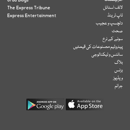
انٹرٹینمنٹ
Urdu Blogs
لائف اسٹائل
The Express Tribune
ٹاپ ٹرینڈ
Express Entertainment
دلچسپ و عجیب
صحت
سونے کے نرخ
پیٹرولیم مصنوعات کی قیمتیں
سائنس و ٹیکنالوجی
بلاگ
بزنس
ویڈیوز
جرائم