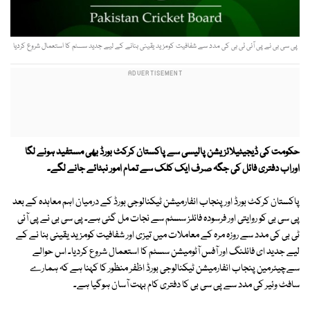
پی سی بی نے پی آئی ٹی بی کی مدد سے شفافیت کومزید یقینی بنانے کے لیے جدید سسٹم کا استعمال شروع کردیا
حکومت کی ڈیجیٹیلائزیشن پالیسی سے پاکستان کرکٹ بورڈ بھی مستفید ہونے لگا
اوراب دفتری فائل کی جگہ صرف ایک کلک سے تمام امور نبٹائے جانے لگے۔
پاکستان کرکٹ بورڈ اور پنجاب انفارمیشن ٹیکنالوجی بورڈ کے درمیان اہم معاہدہ کے بعد
پی سی بی کو روایتی اور فرسودہ فائلز سسٹم سے نجات مل گئی ہے۔ پی سی بی نے پی آئی
ٹی بی کی مدد سے روزہ مرہ کے معاملات میں تیزی اور شفافیت کومزید یقینی بنا نے کے
لیے جدید ای فائلنگ اور آفس آٹومیشن سسٹم کا استعمال شروع کردیا۔ اس حوالے
سےچیئرمین پنجاب انفارمیشن ٹیکنالوجی بورڈ اظفر منظور کا کہنا ہے کہ ہمارے
سافٹ وئیر کی مدد سے پی سی بی کا دفتری کام بہت آسان ہوگیا ہے۔