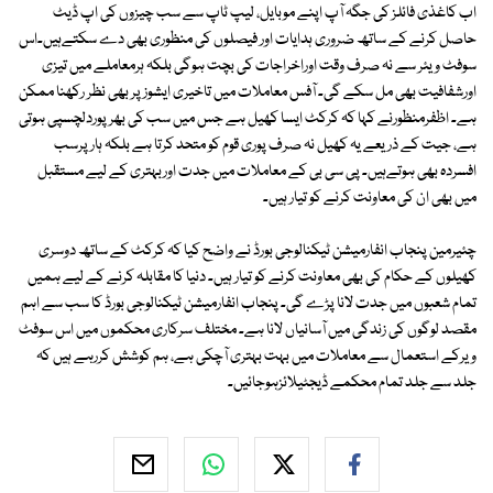
اب کاغذی فائلز کی جگہ آپ اپنے موبایل، لیپ ٹاپ سے سب چیزوں کی اپ ڈیٹ
حاصل کرنے کے ساتھ ضروری ہدایات اور فیصلوں کی منظوری بھی دے سکتےہیں۔اس
سوفٹ ویئر سے نہ صرف وقت اوراخراجات کی بچت ہوگی بلکہ ہرمعاملے میں تیزی
اورشفافیت بھی مل سکے گی۔ آفس معاملات میں تاخیری ایشوز پر بھی نظر رکھنا ممکن
ہے۔ اظفرمنظورنے کہا کہ کرکٹ ایسا کھیل ہے جس میں سب کی بھرپوردلچسپی ہوتی
ہے، جیت کے ذریعے یہ کھیل نہ صرف پوری قوم کو متحد کرتا ہے بلکہ ہارپرسب
افسردہ بھی ہوتےہیں۔ پی سی بی کے معاملات میں جدت اوربہتری کے لیے مستقبل
میں بھی ان کی معاونت کرنے کو تیار ہیں۔
چئیرمین پنجاب انفارمیشن ٹیکنالوجی بورڈ نے واضح کیا کہ کرکٹ کے ساتھ دوسری
کھیلوں کے حکام کی بھی معاونت کرنے کو تیار ہیں۔ دنیا کا مقابلہ کرنے کے لیے ہمیں
تمام شعبوں میں جدت لانا پڑے گی۔ پنجاب انفارمیشن ٹیکنالوجی بورڈ کا سب سے اہم
مقصد لوگوں کی زندگی میں آسانیاں لانا ہے۔ مختلف سرکاری محکموں میں اس سوفٹ
ویرکے استعمال سے معاملات میں بہت بہتری آچکی ہے، ہم کوشش کررہے ہیں کہ
جلد سے جلد تمام محکمے ڈیجٹیلائزہوجائیں۔