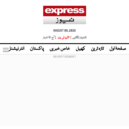
AUGUST 09, 2026
اشتہار لگائیں |
لائیو ٹی وی
| آج کا اخبار
صفحۂ اول
تازہ ترین
کھیل
خاص خبریں
پاکستان
انٹر نیشنل
ٹا