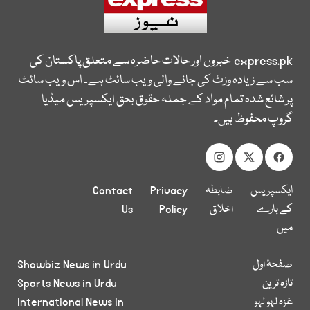
express.pk
خبروں اور حالات حاضرہ سے متعلق پاکستان کی
سب سے زیادہ وزٹ کی جانے والی ویب سائٹ ہے۔ اس ویب سائٹ
پر شائع شدہ تمام مواد کے جملہ حقوق بحق ایکسپریس میڈیا
گروپ محفوظ ہیں۔
ایکسپریس
ضابطہ
Privacy
Contact
کے بارے
اخلاق
Policy
Us
میں
صفحۂ اول
Showbiz News in Urdu
تازہ ترین
Sports News in Urdu
غزہ لہو لہو
International News in