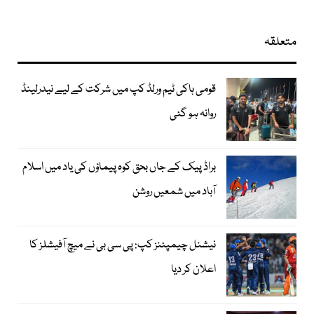
متعلقہ
قومی ہاکی ٹیم ورلڈ کپ میں شرکت کے لیے نیدرلینڈ
روانہ ہو گئی
براڈ پیک کے جاں بحق کوہ پیماؤں کی یاد میں اسلام
آباد میں شمعیں روشن
نیشنل چیمپئنز کپ: پی سی بی نے میچ آفیشلز کا
اعلان کر دیا