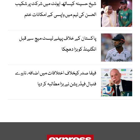
شیخ حسینہ کیساتھ ایونٹ میں شرکت پر شکیب
الحسن کی ٹیم میں واپسی کے امکانات ختم
پاکستان کے خلاف پہلے ٹیسٹ میچ سے قبل
انگلینڈ کو بڑا دھچکا
فیفا صدر کیخلاف اختلافات میں اضافہ، ناروے
فٹبال فیڈریشن نے بڑا مطالبہ کر دیا