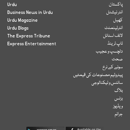
پاکستان
Urdu
انٹر نیشنل
Business News in Urdu
کھیل
Urdu Magazine
انٹرٹینمنٹ
Urdu Blogs
لائف اسٹائل
The Express Tribune
ٹاپ ٹرینڈ
Express Entertainment
دلچسپ و عجیب
صحت
سونے کے نرخ
پیٹرولیم مصنوعات کی قیمتیں
سائنس و ٹیکنالوجی
بلاگ
بزنس
ویڈیوز
جرائم