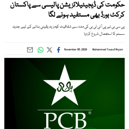
حکومت کی ڈیجیٹیلائزیشن پالیسی سے پاکستان
کرکٹ بورڈ بھی مستفید ہونے لگا
پی سی بی نے پی آئی ٹی بی کی مدد سے شفافیت کومزید یقینی بنانے کے لیے جدید
سسٹم کا استعمال شروع کردیا
November 05, 2020
Muhammad Yousuf Anjum