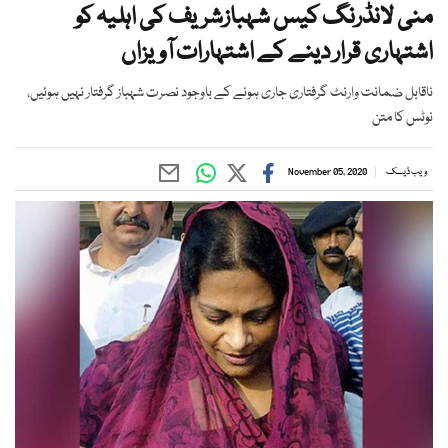
منی لانڈرنگ کیس شہبازشریف کی اہلیہ کو
اشتہاری قرار دینے کے اشتہارات آویزاں
ناقابل ضمانت وارنٹ گرفتاری جاری ہونے کے باوجود نصرت شہباز گرفتار نہیں ہوئیں،
نوٹس کا متن
ویب ڈیسک
November 05, 2020