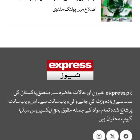
اضلاع میں پولنگ ملتوی
express.pk
خبروں اور حالات حاضرہ سے متعلق پاکستان کی
سب سے زیادہ وزٹ کی جانے والی ویب سائٹ ہے۔ اس ویب سائٹ
پر شائع شدہ تمام مواد کے جملہ حقوق بحق ایکسپریس میڈیا
گروپ محفوظ ہیں۔