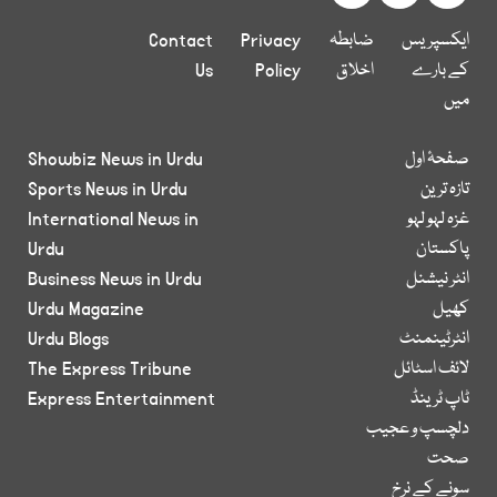
ایکسپریس
ضابطہ
Privacy
Contact
کے بارے
اخلاق
Policy
Us
میں
صفحۂ اول
Showbiz News in Urdu
تازہ ترین
Sports News in Urdu
غزہ لہو لہو
International News in
پاکستان
Urdu
انٹر نیشنل
Business News in Urdu
کھیل
Urdu Magazine
انٹرٹینمنٹ
Urdu Blogs
لائف اسٹائل
The Express Tribune
ٹاپ ٹرینڈ
Express Entertainment
دلچسپ و عجیب
صحت
سونے کے نرخ