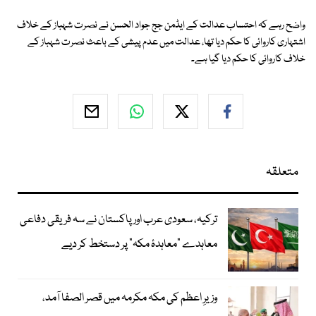
واضح رہے کہ احتساب عدالت کے ایڈمن جج جواد الحسن نے نصرت شہباز کے خلاف
اشتہاری کاروائی کا حکم دیا تھا، عدالت میں عدم پیشی کے باعث نصرت شہباز کے
خلاف کاروائی کا حکم دیا گیا ہے۔
متعلقہ
ترکیہ، سعودی عرب اور پاکستان نے سہ فریقی دفاعی
معاہدے "معاہدۂ مکہ" پر دستخط کر دیے
وزیرِ اعظم کی مکہ مکرمہ میں قصر الصفا آمد،