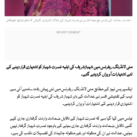
احتساب عدالت کے ایڈمن جج جواد الحسن نے نصرت شہباز کے خلاف اشتہاری کاروائی کا حکم دیا تھا۔ فوٹو:فائل
منی لانڈرنگ ریفرنس میں شہبازشریف کی اہلیہ نصرت شہباز کو اشتہاری قرار دینے کے
لئے اشتہارات آویزاں کردیئے گئے۔
ایکسپریس نیوز کے مطابق منی لانڈرنگ ریفرنس میں نئی پیش رفت سامنے آئی ہے،
نیب کے تفتیشی افسر نے عدالت کے باہر شہباز شریف کی اہلیہ نصرت شہباز کو
اشتہاری قرار دینے کے اشتہارات آویزاں کردیئے۔
نوٹس میں کہا گیا ہے کہ نصرت شہباز کے ناقابل ضمانت وارنٹ گرفتاری جاری کیے
گئے، ناقابل ضمانت وارنٹ گرفتاری جاری ہونے کے باوجود نصرت شہباز گرفتار نہیں
ہوئیں، عدالت نے ان کی منقولہ اور غیر منقولہ جائیداد کی تفصیلات طلب کی ہے۔