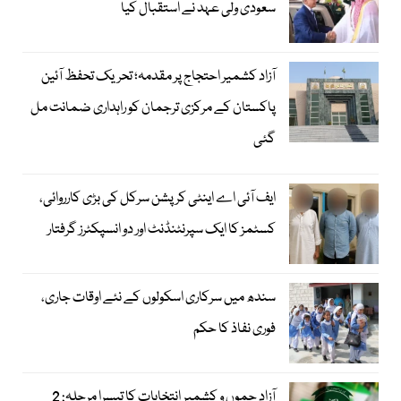
سعودی ولی عہد نے استقبال کیا
آزاد کشمیر احتجاج پر مقدمہ؛ تحریک تحفظ آئین
پاکستان کے مرکزی ترجمان کو راہداری ضمانت مل
گئی
ایف آئی اے اینٹی کرپشن سرکل کی بڑی کارروائی،
کسٹمز کا ایک سپرنٹنڈنٹ اور دو انسپکٹرز گرفتار
سندھ میں سرکاری اسکولوں کے نئے اوقات جاری،
فوری نفاذ کا حکم
آزاد جموں و کشمیر انتخابات کا تیسرا مرحلہ: 2