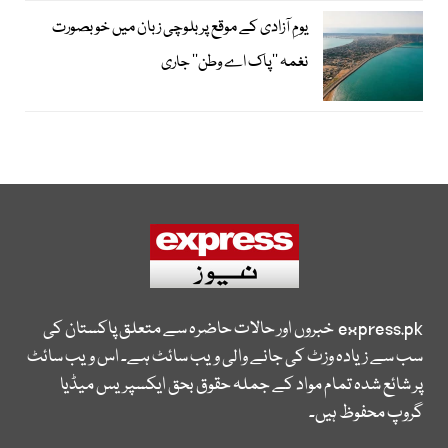
یومِ آزادی کے موقع پر بلوچی زبان میں خوبصورت
نغمہ ’’پاک اے وطن‘‘ جاری
express.pk
خبروں اور حالات حاضرہ سے متعلق پاکستان کی
سب سے زیادہ وزٹ کی جانے والی ویب سائٹ ہے۔ اس ویب سائٹ
پر شائع شدہ تمام مواد کے جملہ حقوق بحق ایکسپریس میڈیا
گروپ محفوظ ہیں۔