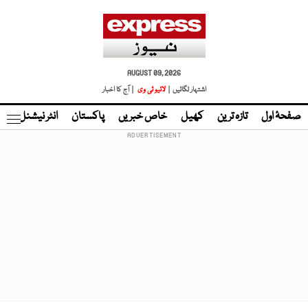
AUGUST 09, 2026
اشتہار لگائیں |
لائیو ٹی وی
| آج کا اخبار
صفحۂ اول
تازہ ترین
کھیل
خاص خبریں
پاکستان
انٹر نیشنل
ٹا