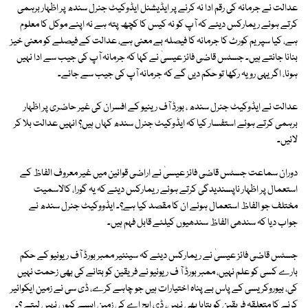
عدالت نے جرمانہ کی رقم ادا نہ کرنے پر ایڈیشنل ایڈوکیٹ جنرل سندھ پر اظہار برہمی
کرتے ہوئے ریمارکس دیئے کہ آپ کو نہ کیس کا کچھ پتہ ہے نہ اپنے موکل کا معلوم
ہے، کیا سپریم کورٹ کا جرمانہ کا فیصلہ بے معنی ہے، عدالت کے فیصلے کو معنی خیز
بنانا جانتے ہیں۔ جسٹس قاضی فائز عیسیٰ نے کہا کہ جرمانہ آپ کی جیب سے ادا نہیں
ہونا، اگر یہی رویہ رکھا تو حکم دیں گے کہ جرمانہ آپ کی جیب سے جائے۔
عدالت نے ایڈوکیٹ جنرل سندھ ، بورڈ آف رینیو کے افسران کی غیر حاضری پر اظہار
برہمی کرتے ہوئے استفسار کیا کہ ایڈوکیٹ جنرل سندھ کہاں ہیں؟ انہیں عدالت بلا کر
لائیں۔
دوران سماعت جسٹس قاضی فائز عیسیٰ نے اراضی قوانین میں غیر معروف الفاظ کے
استعمال پر اظہار ناپسندیدگی کرتے ہوئے ریمارکس دیئے کہ یہ گورا، کالاسمیت
مختلف جو الفاظ استعمال ہوئے ان کا مقصد کیا ہے؟۔ ایڈووکیٹ جنرل سندھ نے
جواب دیا کہ سندھی الفاظ سندھیوں کیلئے قابل فہم ہیں۔
جسٹس قاضی فائز عیسیٰ نے ریمارکس دیئے کہ سینئیر ممبر بورڈ آف ریونیو کے حکم
بارے کسی کو علم نہیں، ممبر بورڈ آ ف ریونیو نے فریقین کو بتانے کی بھی زحمت نہیں
کی، بیوروکریسی کے پاس بے پناہ اختیارات ہیں جو چاہے کرے، ڈی سی نے زمین ایکوائیر
کرنے کا متعلقہ فریقین کو بتایا بھی نہیں، ڈی ایچ اے کی زمین ایسے کیوں نہیں لیتے ؟۔