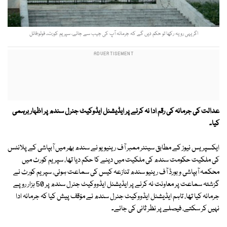
اگر یہی رویہ رکھا تو حکم دیں گے کہ جرمانہ آپ کی جیب سے جائے، سپریم کورٹ۔ فوٹو:فائل
عدالت کی جرمانہ کی رقم ادا نہ کرنے پر ایڈیشنل ایڈوکیٹ جنرل سندھ پر اظہار برہمی
کیا۔
ایکسپریس نیوز کے مطابق سینئر ممبر آف رینیویو نے سندھ بھر میں آبپاشی کے پلانٹس
کی ملکیت حکومت سندھ کی ملکیت میں دینے کا حکم دیا تھا، سپریم کورٹ میں
محکمہ آبپاشی و بورڈ آف رینیو سندھ تنازعہ کیس کی سماعت ہوئی، سپریم کورٹ نے
گزشتہ سماعت پر معاونت نہ کرنے پر ایڈیشنل ایڈووکیٹ جنرل سندھ پر 50 ہزار روپے
جرمانہ کیا تھا، تاہم ایڈیشنل ایڈووکیٹ جنرل سندھ نے مؤقف پیش کیا کہ جرمانہ ادا
نہیں کر سکتے، فیصلے پر نظر ثانی کی جائے۔