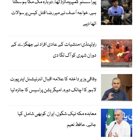
پورا سسٹم کمپرومائزڈ تھا، دوبارہ مک مکا ہو سکتا
ہے، خواجہ آصف نے میر رضا قتل کیس پر سوالات
اٹھا دیے
راولپنڈی؛ منشیات کے عادی افراد نے جھگڑے کے
دوران شہری کو آگ لگا دی
وفاقی وزیر داخلہ کا علامہ اقبال انٹرنیشنل ایئرپورٹ
لاہور کا اچانک دورہ، امیگریشن پراسیس کا جائزہ لیا
معاہدہ مکہ نیک شگون، ایران کو بھی شامل کیا
جائے، حافظ نعیم