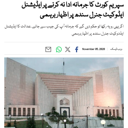
سپریم کورٹ کا جرمانہ ادا نہ کرنے پر ایڈیشنل
ایڈوکیٹ جنرل سندھ پر اظہار برہمی
اگر یہی رویہ رکھا تو حکم دیں گے کہ جرمانہ آپ کی جیب سے جائے، عدالت کا ایڈیشنل
ایڈدوکیٹ جنرل سندھ پر اظہاربرہمی
ویب ڈیسک
November 05, 2020