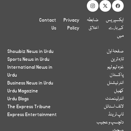
ایکسپریس
ضابطہ
Privacy
Contact
کے بارے
اخلاق
Policy
Us
میں
صفحۂ اول
Showbiz News in Urdu
تازہ ترین
Sports News in Urdu
غزہ لہو لہو
International News in
پاکستان
Urdu
انٹر نیشنل
Business News in Urdu
کھیل
Urdu Magazine
انٹرٹینمنٹ
Urdu Blogs
لائف اسٹائل
The Express Tribune
ٹاپ ٹرینڈ
Express Entertainment
دلچسپ و عجیب
صحت