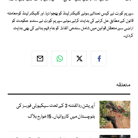
سپریم کورٹ نے کیس نمٹاتے ہوئے کلیکٹر لینڈ کو بھجوا دیا، اور کلیکٹر لینڈ کو معاملہ
قانون کے مطابق حل کرنے کی ہدایت کرتے ہوئے سپریم کورٹ نے سندھ حکومت کو
اراضی سے متعقل قوانین میں شامل سندھی الفاظ کو عام فہم بنانے کی بھی ہدایت
کردی۔
متعلقہ
آپریشن ردالفتنہ 3 کے تحت سیکیورٹی فورسز کی
بلوچستان میں کارروائیاں، 15خوارج ہلاک