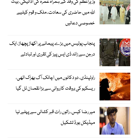
وزیراعظم کی وفد کے ہمراہ عمرہ کی ادائیگی، بیت
اللہ میں حاضری کی سعادت، ملک و قوم کیلیے
خصوصی دعائیں
پنجاب پولیس میں بڑے پیمانے پر اکھاڑ پچھاڑ، ایک
درجن سے زائد ڈی ایس پیز کی تقرری اور تبادلے
راولپنڈی، دو دکانوں میں اچانک آگ بھڑک اٹھی،
ریسکیو کی بروقت کارروائی سے بڑا نقصان ٹل گیا
میر رضا کیس، راتوں رات قبر کشائی سے پہلے نیا
میڈیکل بورڈ تشکیل