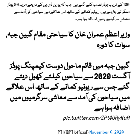
100 کے قریب پوڈز نصب کئے گئے ہیں جب کہ یو این ڈی پی کے ذریعے مزید 90 پوڈز
منگوائے جارہے ہیں، ریونیو کمانے کے ساتھ اس علاقے میں سیاحوں کی آمد سے
معاشی سرگرمیوں میں اضافہ ہوا ہے۔
وزیر اعظم عمران خان کا سیاحتی مقام گبین جبہ,
سوات کا دورہ
گبین جبہ میں قائم ماحول دوست کیمپنگ پوڈز
آگست 2020 سے سیاحوں کیلئے کھول دیئے
گئے جس سے ریونیو کمانے کے ساتھ اس علاقے
میں سیاحوں کی آمد سے معاشی سرگرمیوں میں
اضافہ ہوا ہے
pic.twitter.com/ZPt4URyKuA
November 6, 2020
— PTI (@PTIofficial)