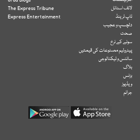
انٹرٹینمنٹ
Urdu Blogs
لائف اسٹائل
The Express Tribune
ٹاپ ٹرینڈ
Express Entertainment
دلچسپ و عجیب
صحت
سونے کے نرخ
پیٹرولیم مصنوعات کی قیمتیں
سائنس و ٹیکنالوجی
بلاگ
بزنس
ویڈیوز
جرائم