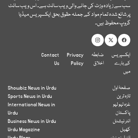
سب سے زیادہ وزٹ کی جانے والی ویب سائٹ ہے۔ اس ویب سائٹ
پر شائع شدہ تمام مواد کے جملہ حقوق بحق ایکسپریس میڈیا
گروپ محفوظ ہیں۔
ایکسپریس
ضابطہ
Privacy
Contact
کے بارے
اخلاق
Policy
Us
میں
صفحۂ اول
Showbiz News in Urdu
تازہ ترین
Sports News in Urdu
غزہ لہو لہو
International News in
پاکستان
Urdu
انٹر نیشنل
Business News in Urdu
کھیل
Urdu Magazine