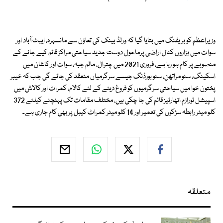
وزیراعظم کو بریفنگ میں بتایا گیا کہ ورلڈ بینک کی تعاؤن سے مانسہرہ، ایبٹ آباد اور
سوات میں ہزاروں کنال اراضی پرماحول دوست جدید سیاحتی مراکز قائم کیے جانے کے
منصوبے پر کام ہو رہا ہے، فروری 2021 میں چترال، مالم جبہ، سوات اور کاغان میں
اسکینگ، سنو مراتھن، سنو بورڈنگ جیسے سرگرمیاں منعقد کی جائے گی جب کہ خیبر
پختون خوا میں سیاحتی سرگرمیوں کو فروغ دینے کے لئے کالام، کمراٹ اور کالاش میں
اسپیشل ٹورازم اتھارٹیز قائم کی جا چکی ہیں، مختلف مقامات تک پہنچنے کیلئے 372
کلو میٹر رابطہ سڑکوں کی تعمیر اور 14 کلو میٹر کمراٹ کیبل پر بھی کام جاری ہے۔
متعلقہ