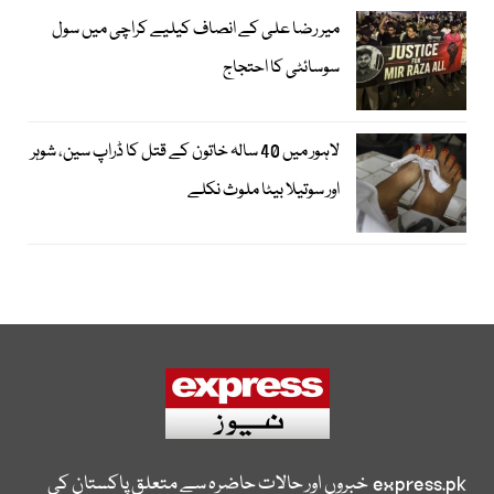
میر رضا علی کے انصاف کیلیے کراچی میں سول
سوسائٹی کا احتجاج
لاہور میں 40 سالہ خاتون کے قتل کا ڈراپ سین، شوہر
اور سوتیلا بیٹا ملوث نکلے
express.pk
خبروں اور حالات حاضرہ سے متعلق پاکستان کی