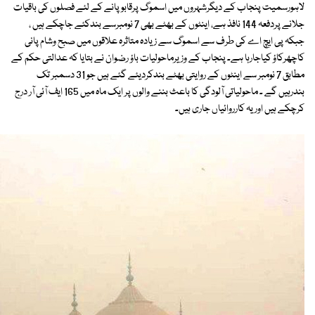
لاہورسمیت پنجاب کے دیگرشہروں میں اسموگ پرقابو پانے کے لئے فصلوں کی باقیات
جلانے پردفعہ 144 نافذ ہے، اینٹوں کے بھٹے بھی 7 نومبرسے بندکئے جاچکے ہیں ،
جبکہ پی ایچ اے کی طرف سے اسموگ سے زیادہ متاثرہ علاقوں میں صبح وشام پانی
کاچھرکاؤ کیاجارہا ہے۔ پنجاب کے وزیرماحولیات باؤ رضوان نے بتایا کہ عدالتی حکم کے
مطابق 7 نومبر سے اینٹوں کے روایتی بھٹے بندکردیئے گئے ہیں جو 31 دسمبر تک
بندرہیں گے ۔ ماحولیاتی آلودگی کا باعث بننے والوں پر ایک ماہ میں 165 ایف آئی آر درج
کرچکے ہیں اوریہ کارروائیاں جاری ہیں۔