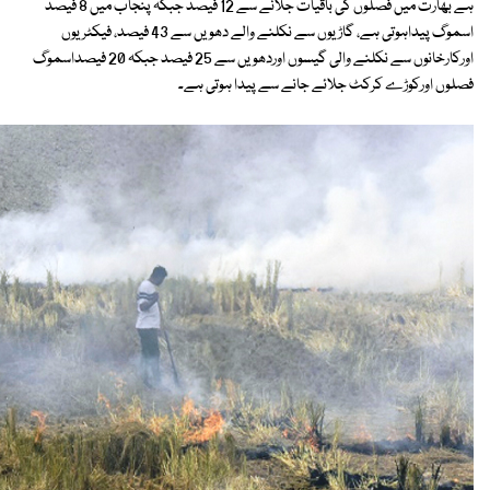
ہے بھارت میں فصلوں کی باقیات جلانے سے 12 فیصد جبکہ پنجاب میں 8 فیصد
اسموگ پیداہوتی ہے، گاڑیوں سے نکلنے والے دھویں سے 43 فیصد، فیکٹریوں
اورکارخانوں سے نکلنے والی گیسوں اوردھویں سے 25 فیصد جبکہ 20 فیصداسموگ
فصلوں اورکوڑے کرکٹ جلائے جانے سے پیدا ہوتی ہے۔