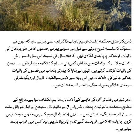
ڈائریکٹرجنرل محکمہ زراعت توسیع پنجاب ڈاکٹرانجم علی بٹر نے بتایا کہ انہوں نے
اسموگ کا سلسلہ شروع ہونے سے قبل ہی صوبے بھرمیں فصلوں خاص طورپردھان کی
باقیات کوجلانے پرپابندی لگادی تھی ، گزشتہ سال کی نسبت اس سال فصلوں کی
باقیات جلانے کے واقعات میں نمایاں کمی آئی ہے اورکاشتکارجدیدطریقوں سے دھان
کی باقیات کوتلف کرتے ہیں، انہوں نے بتایا کہ بھارتی پنجاب میں فصلوں کی باقیات
جلائے جانے کی اطلاعات ہیں اس وجہ سے لاہور،سیالکوٹ ، ناروال اوردیگرمشرقی
سرحدی علاقوں میں اسموگ بڑھنے کے خدشات ہیں۔
ادھر شہر میں فضائی آلودگی ماپنے کے آلات بارے اہم انکشاف ہوا ہے۔ ذرائع کے
مطابق، محکمہ ماحولیات پنجاب کے پاس 7 ائیر مانیٹرنگ سٹیشن اور ایک موبائل یونٹ
ہے۔ 7 ائیر مانیٹرنگ سٹیشن میں سے بھی 4 غیر فعال ہوچکے ہیں، جنہیں مرمت نہیں
کروایا جارہا۔ 2015 میں خریدے گئے تمام ایئرپوائنٹر بھی ہیڈ آفس میں خراب پڑے
ہوئے ہیں۔