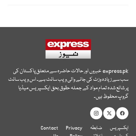
express.pk
خبروں اور حالات حاضرہ سے متعلق پاکستان کی
سب سے زیادہ وزٹ کی جانے والی ویب سائٹ ہے۔ اس ویب سائٹ
پر شائع شدہ تمام مواد کے جملہ حقوق بحق ایکسپریس میڈیا
گروپ محفوظ ہیں۔
ایکسپریس
ضابطہ
Privacy
Contact