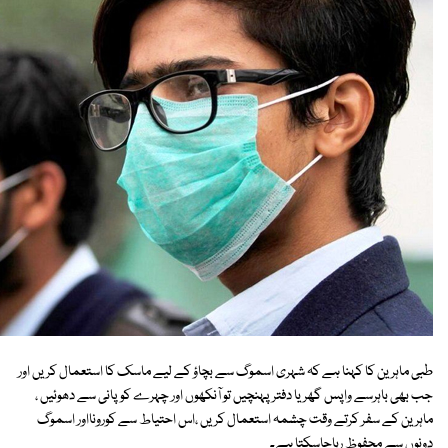
طبی ماہرین کا کہنا ہے کہ شہری اسموگ سے بچاؤ کے لیے ماسک کا استعمال کریں اور
جب بھی باہرسے واپس گھر یا دفتر پہنچیں تو آنکھوں اور چہرے کو پانی سے دھوئیں ،
ماہرین کے سفر کرتے وقت چشمہ استعمال کریں ،اس احتیاط سے کورونااور اسموگ
دونوں سے محفوظ رہاجاسکتا ہے۔