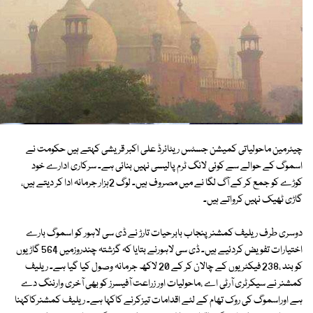
چیئرمین ماحولیاتی کمیشن جسٹس ریٹائرڈ علی اکبر قریشی کہتے ہیں حکومت نے
اسموگ کے حوالے سے کوئی لانگ ٹرم پالیسی نہیں بنائی ہے۔ سرکاری ادارے خود
کوڑے کو جمع کر کے آگ لگا نے میں مصروف ہیں۔ لوگ 2ہزار جرمانہ ادا کر دیتے ہیں،
گاڑی ٹھیک نہیں کرواتے ہیں۔
دوسری طرف ریلیف کمشنر پنجاب بابرحیات تارڑ نے ڈی سی لاہور کو اسموگ بارے
اختیارات تفویض کردئیے ہیں۔ ڈی سی لاہورنے بتایا کہ گزشتہ چندروزمیں 564 گاڑیوں
کو بند ،238 فیکٹریوں کے چالان کر کے 20 لاکھ جرمانہ وصول کیا گیا ہے۔ ریلیف
کمشنر نے سیکرٹری آرٹی اے ،ماحولیات اور زراعت آفیسرز کو بھی آخری وارننگ دے
ہے اوراسموگ کی روک تھام کے لئے اقدامات تیزکرنے کاکہا ہے۔ ریلیف کمشنرکاکہنا