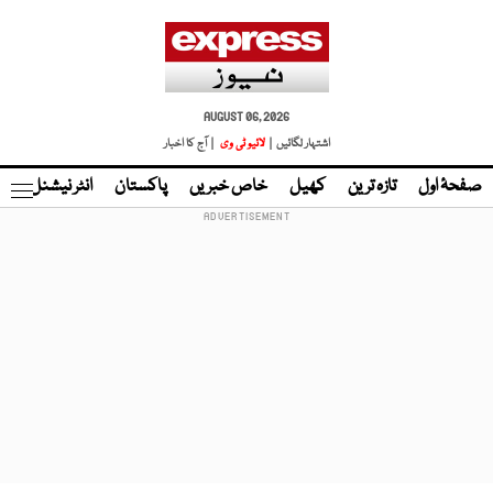
AUGUST 06, 2026
اشتہار لگائیں |
لائیو ٹی وی
| آج کا اخبار
صفحۂ اول
تازہ ترین
کھیل
خاص خبریں
پاکستان
انٹر نیشنل
ٹا