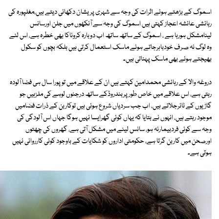
اسموگ کے بڑھتے ہوئے اثرات کی وجہ سے شہری پریشان دکھائی دیتے ہیں،مغلپورہ کی
رہائشی عائشہ اعجاز کہتی ہیں اسموگ کی وجہ سے آنکھوں میں جلن اورسانس
لینامشکل ہورہا ہے ، اسموگ کے ساتھ ساتھ اب دوبارہ کروناکا بھی خطرہ ہے، اس لئے
وہ لوگ نہ صرف خودباہرجاتے ہوئے ماسک استعمال کرتی ہیں بلکہ بچوں کو سکول
بھیجتے ہوئے بھی ماسک پہناتی ہیں۔
دروغہ والا کے رہائشی محمدامین کہتے ہیں ان کے علاقے میں تو پورا سال ہی فضا آلودہ
رہتی ہے، اس علاقے میں خاص طورپربندروڈکے ساتھ درجنوں لوہے کی ملزہیں جو
گاڑیوں کے ٹائرجلاتے ہیں، اب جب سردیاں شروع ہوئی ہیں توکاربن کے ذرات فضامیں
موجود رہتے ہیں، انہوں نے بتایا کہ یہاں کوئی گھرایسا نہیں ہوگا جہاں اس آلودگی کی
وجہ سے کوئی فردبیمارنہ ہو، سانس لینے میں مشکل آتی ہے، گھروں کی چھتوں
اورصحن میں کاربن گرتا ہے، حکومتی اداروں کو شکایات کے باوجود کوئی کارروائی نہیں
ہوتی ہے۔