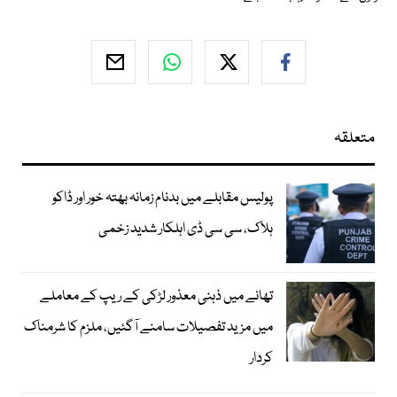
متعلقہ
پولیس مقابلے میں بدنام زمانہ بھتہ خور اور ڈاکو
ہلاک، سی سی ڈی اہلکار شدید زخمی
تھانے میں ذہنی معذور لڑکی کے ریپ کے معاملے
میں مزید تفصیلات سامنے آگئیں، ملزم کا شرمناک
کردار