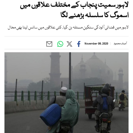
لاہور سمیت پنجاب کے مختلف علاقوں میں
اسموگ کا سلسلہ بڑھنے لگا
لاہور میں فضائی آلودگی سنگین مسئلہ بن گیا، کئی علاقوں میں سانس لینا بھی محال
آصف محمود
November 08, 2020