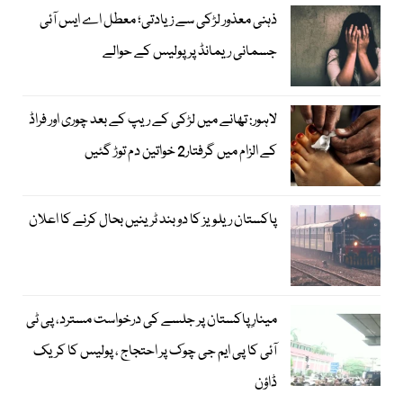
ذہنی معذور لڑکی سے زیادتی؛ معطل اے ایس آئی
جسمانی ریمانڈ پر پولیس کے حوالے
لاہور: تھانے میں لڑکی کے ریپ کے بعد چوری اور فراڈ
کے الزام میں گرفتار2 خواتین دم توڑ گئیں
پاکستان ریلویز کا دو بند ٹرینیں بحال کرنے کا اعلان
مینارِ پاکستان پر جلسے کی درخواست مسترد، پی ٹی
آئی کا پی ایم جی چوک پر احتجاج ، پولیس کا کریک
ڈاؤن