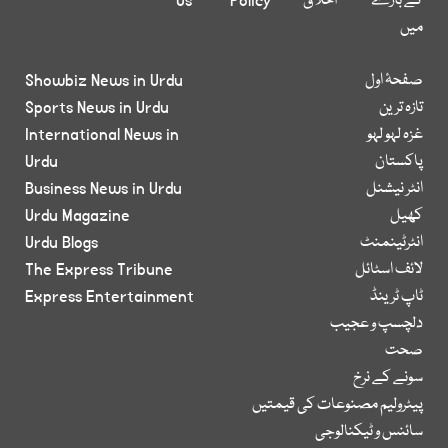
کے بارے
اخلاق
Policy
Us
میں
صفحۂ اول
Showbiz News in Urdu
تازہ ترین
Sports News in Urdu
غزہ لہو لہو
International News in
پاکستان
Urdu
انٹر نیشنل
Business News in Urdu
کھیل
Urdu Magazine
انٹرٹینمنٹ
Urdu Blogs
لائف اسٹائل
The Express Tribune
ٹاپ ٹرینڈ
Express Entertainment
دلچسپ و عجیب
صحت
سونے کے نرخ
پیٹرولیم مصنوعات کی قیمتیں
سائنس و ٹیکنالوجی