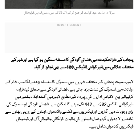
سرکاری ادارے خود کوڑے کو جمع کر کے آگ لگا نے میں مصروف ہیں فوٹو: فائل
پنجاب کے دارالحکومت میں فضائی آلودگی کا مسئلہ سنگین ہو گیا ہے اور شہر کے
مختلف علاقوں میں ائیر کوالٹی انڈیکس 400 سے بھی تجاوز کر گیا۔
لاہورسمیت پنجاب کے مختلف شہروں میں اسموگ کا سلسلہ بڑھنے لگا ہے۔ شام کے
اوقاتت میں اسموگ کی شدت بڑھ جاتی ہے ، فضائی آلودگی سے متعلق ڈیٹافراہم
کرنیوالے بین الاقوامی اداروں کی رپورٹ کے مطابق لاہورمیں آئندہ ایک ہفتے میں
ائیرکوالٹی انڈکس 302 سے 442 تک رہنے کا امکان ہے۔ فضائی آلودگی اوراسموگ کی
بڑی وجوہات میں گاڑیوں اورفیکٹریوں سے نکلنے والادھواں، اینٹوں کے روایتی بھٹوں سے
نکلنے والا دھواں، گردوغبار، فصلوں کی باقیات کولگائی جانیوالی آگ اورکیمیکل
فیکٹریوں کادھواں شامل ہے۔