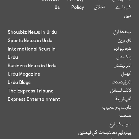
کے بارے
اخلاق
Policy
Us
میں
صفحۂ اول
Showbiz News in Urdu
تازہ ترین
Sports News in Urdu
غزہ لہو لہو
International News in
پاکستان
Urdu
انٹر نیشنل
Business News in Urdu
کھیل
Urdu Magazine
انٹرٹینمنٹ
Urdu Blogs
لائف اسٹائل
The Express Tribune
ٹاپ ٹرینڈ
Express Entertainment
دلچسپ و عجیب
صحت
سونے کے نرخ
پیٹرولیم مصنوعات کی قیمتیں