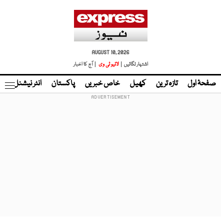
AUGUST 10, 2026
اشتہار لگائیں |
لائیو ٹی وی
| آج کا اخبار
صفحۂ اول
تازہ ترین
کھیل
خاص خبریں
پاکستان
انٹر نیشنل
ٹا