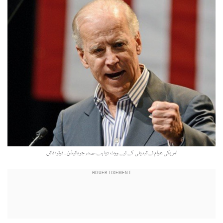
امریکی عوام نے تبدیلی کے لیے ووٹ دیا ہے، صدر جو بائیڈن ۔ فوٹو؛ فائل