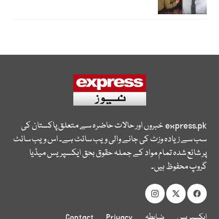
express.pk
خبروں اور حالات حاضرہ سے متعلق پاکستان کی
سب سے زیادہ وزٹ کی جانے والی ویب سائٹ ہے۔ اس ویب سائٹ
پر شائع شدہ تمام مواد کے جملہ حقوق بحق ایکسپریس میڈیا
گروپ محفوظ ہیں۔
ایکسپریس
ضابطہ
Privacy
Contact