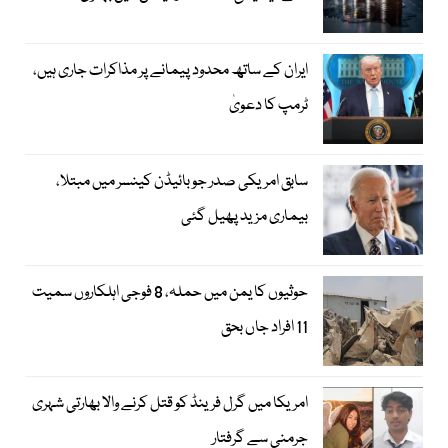
ایران کے ساتھ محدود پیمانے پر مذاکرات جاری ہیں،
ٹرمپ کا دعویٰ
سابق امریکی صدر جوبائیڈن کینسر میں مبتلا،
بیماری مزید پھیل گئی
حوثیوں کا یمن میں حملہ، 8 فوجی اہلکاروں سمیت
11 افراد جاں بحق
امریکا میں گرل فرینڈ کو قتل کرنے والا بھارتی شہری
جرمنی سے گرفتار