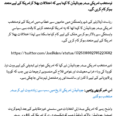
نو منتخب امریکی صدر جو بائیڈن کا کہنا ہے کہ اختلافات بھلا کر امریکا کے لیے متحد
ہوکر کام کریں گے۔
ریاست ڈیلاوئیر کے شہر ولمنگٹن میں حامیوں سے خطاب میں امریکا کے نو منتخب
امریکی صدر جو بائیڈن کا کہنا تھا کہ یہ امریکا کو متحد کرنے کا وقت ہے، سیاسی
وابستگی سے بالاتر ہو کر ہی ملک کے لیے کام کیاجاسکتا ہے لہذا اختلافات بھلا کر
امریکا کے لیے متحد ہوکر کام کریں گے۔
https://twitter.com/JoeBiden/status/1325118992785223682
نئے منتخب امریکی صدر جو بائیڈن نے کہا کہ امریکی عوام نے تبدیلی کے لیے ووٹ دیا،
کورونا کی وباء خراب معیشت اور عوامی فلاح کے منصوبے ترجیحات ہیں جب کہ کورونا
پر قابو پانے کے لیے ڈاکٹرز اور سائنسدانوں پر مشتمل ٹیم بنائی جاچکی ہے۔
اس خبر کو بھی پڑھیں :
جوبائیڈن امریکی تاریخ میں سب سے زیادہ ووٹ لے کر صدر
منتخب ہوگئے
واضح رہے کہ امریکی صدارتی انتخابات میں سنسنی خیز مقابلے کے بعد ڈیموکریٹ
امیدوار جوبائیڈن بالآخر ڈونلڈ ٹرمپ کو شکست دے کر امریکا کے 46 ویں صدر