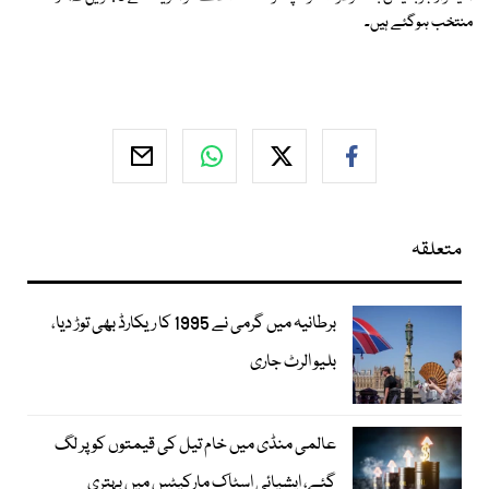
منتخب ہوگئے ہیں۔
متعلقہ
برطانیہ میں گرمی نے 1995 کا ریکارڈ بھی توڑ دیا،
بلیو الرٹ جاری
عالمی منڈی میں خام تیل کی قیمتوں کو پر لگ
گئے، ایشیائی اسٹاک مارکیٹس میں بہتری