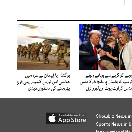
بچے کو گرنے سے بچاتے ہوئے
یوگنڈا؛ پارلیمان نے غزہ میں
ٹرمپ کا بائیڈن پر طنز؛ شرکا ہنس
عالمی امن فورس کیلیے اپنی فوج
ہنس کر لوٹ پوٹ؛ ویڈیو وائرل
بھیجنے کی منظوری دیدی
Showbiz News in
Sports News in U