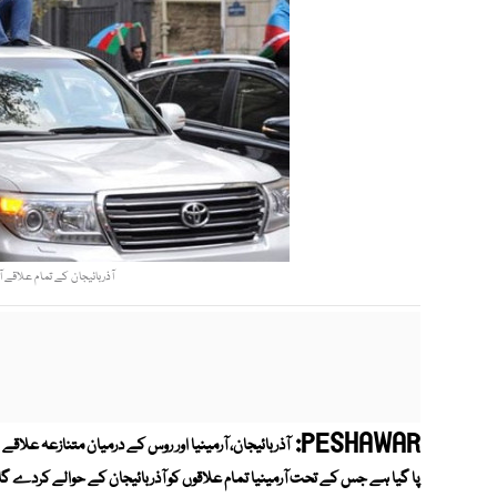
آذربائیجان کے تمام علاقے ا
PESHAWAR:
آذربائیجان، آرمینیا اور روس کے درمیان متنازعہ علاقے
پا گیا ہے جس کے تحت آرمینیا تمام علاقوں کو آذربائیجان کے حوالے کردے گا