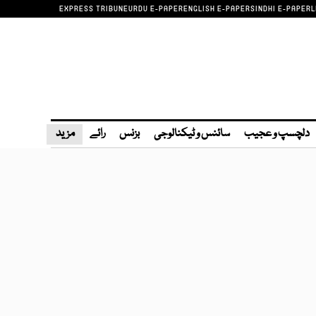
EXPRESS TRIBUNE
URDU E-PAPER
ENGLISH E-PAPER
SINDHI E-PAPER
L
دلچسپ و عجیب
سائنس و ٹیکنالوجی
بزنس
رائے
مزید