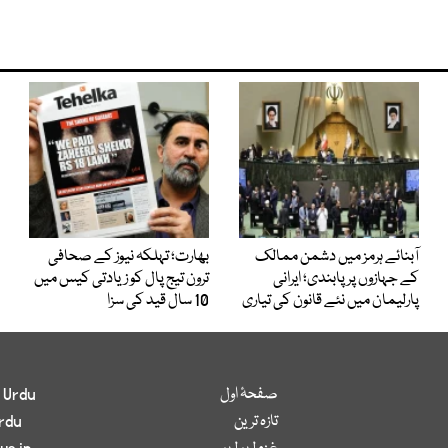
آبنائے ہرمز میں دشمن ممالک
بھارت؛ تہلکہ نیوز کے صحافی
کے جہازوں پر پابندی؛ ایرانی
ترون تیج پال کو زیادتی کیس میں
پارلیمان میں نئے قانون کی تیاری
10 سال قید کی سزا
صفحۂ اول
 Urdu
تازہ ترین
rdu