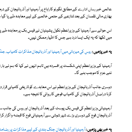
بھاری مالی نقصان کے بعد تنازعے کے حتمی خاتمے کے لیے معاہدہ طے پا گیا 
اس حوالے سے آرمینیا کے وزیراعظم نکول پشینیان نے فیس بک پر معاہدہ طے 
میں لکھا کہ یہ ایک ایسا درد ہے جس کا اظہار ممکن نہیں۔
یہ خبر پڑھیں :
روس کی میزبانی میں آرمینیا اور آذربائیجان مذاکرات کامیاب، ج
آرمینیا کے وزیراعظم اپنی شکست پر افسردہ ہیں تاہم انہوں نے کہا کہ ہم نے ہا
نئے عزم کا موجب بنے گا۔
دوسری جانب آذربائیجان کے وزیراعظم نے اس معاہدے کو تاریخی کامیابی قرار دیت
کرنا دراصل آذربائیجان کی کامیاب فوجی کارروائی کا نتیجہ ہے۔
آرمینیائی وزیراعظم کی فیس بک پوسٹ کے بعد آذربائیجان اور روس کی جانب سے بھ
آذربائیجان فوج کے دوسری بڑے شہر شوشی سے آرمینیائی فوج کا قبضہ واگزار کرا
یہ خبر بھی پڑھیں :
آرمينيا اور آذربائيجان جنگ بندی کے لیے مذاکرات پر رضامن