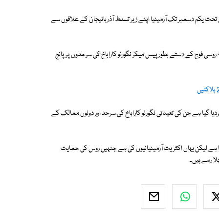
 یکم دسمبر تک آرمینیا اپنے زیر تسلط آذربائیجان کے علاقوں سے
سی فوج کے دستے بطور پیس میکر نگورنو کاراباخ کی سرحدوں پر پانچ
نو کاراباخ کی جانب 1 ہزار 960 فوجیوں کو روانہ کردیا گیا ہے جن کی تعیناتی نگورنو کاراباخ کی سرحد اور دونوں ممالک کے
اتا ہے لیکن یہاں اکثریت آرمینیائیوں کی ہے جنہیں روس کی حمایت
ا رہے ہیں۔