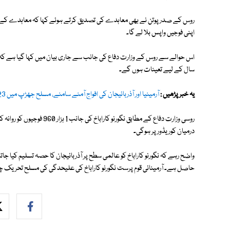
روس کے صدر پوتن نے بھی معاہدے کی تصدیق کرتے ہوئے کہا کہ معاہدے کے تحت
اپنی فوجیں واپس بلا لے گا۔
اس حوالے سے روس کے وزارت دفاع کی جانب سے جاری بیان میں کہا گیا ہے کہ رو
سال کے لیے تعینات ہوں گے۔
یہ خبر پڑھیں :
آرمينيا اور آذربائيجان کی افواج آمنے سامنے، مسلح جھڑپ میں 23 ہلاکتیں
روسی وزارت دفاع کے مطابق نگور
درمیان کوریڈور پر ہوگی۔
واضح رہے کہ نگورنو کاراباخ کو عالمی سطح پر آذربائیجان کا حصہ تسلیم کیا ج
حاصل ہے۔ آرمینائی قوم پرست نگورنو کاراباخ کی علیحدگی کی مسلح تحریک چل