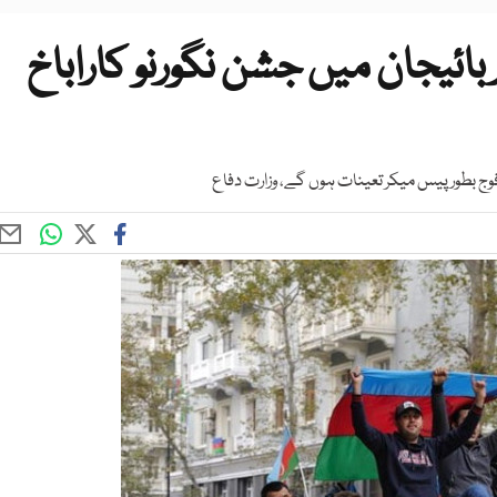
ذربائیجان میں جشن نگورنو کاراباخ
سی فوج بطور پیس میکر تعینات ہوں گے، وزارت دفاع