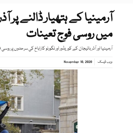
آرمینیا کے ہتھیار ڈالنے پر آ
میں روسی فوج تعینات
آرمینیا اور آذربائیجان کے کوریڈور اور نگورنو کاراباخ کی سرحدوں پر رو
ویب ڈیسک
November 10, 2020