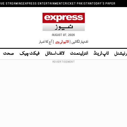
IVE STREAMING
EXPRESS ENTERTAINMENT
CRICKET PAKISTAN
TODAY'S PAPER
AUGUST 07, 2026
اشتہار لگائیں |
لائیو ٹی وی
| آج کا اخبار
ر نیشنل
ٹاپ ٹرینڈ
انٹرٹینمنٹ
لائف اسٹائل
فیکٹ چیک
صحت