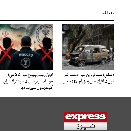
متعلقہ
دمشق؛ مسافر وین میں دھماکے
ایران رجیم چینج میں ناکامی؛
میں 2 افراد جاں بحق اور 13 زخمی
موساد سربراہ نے 2 سینئر افسران
کو عہدوں سے ہٹا دیا