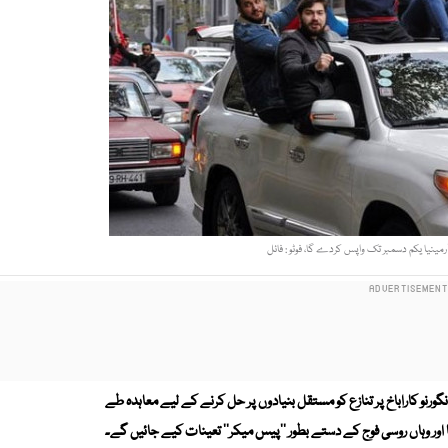
ٓرمینیا یکم دسمبر تک واپس کردے گا، فوٹو : فائل
 نگورنو کاراباخ پر تنازع کو مستقل بنیادوں پر حل کرنے کے لیے معاہدہ طے
 اور وہاں روسی فوج کے دستے بطور ''پیس میکر'' تعینات کیے جائیں گے۔