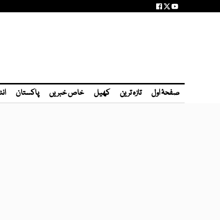
صفحۂ اول
تازہ ترین
کھیل
خاص خبریں
پاکستان
انٹ