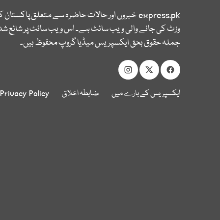
express.pk
خبروں اور حالات حاضرہ سے متعلق پاکستان 
وزٹ کی جانے والی ویب سائٹ ہے۔ اس ویب سائٹ پر شائع شدہ
جملہ حقوق بحق ایکسپریس میڈیا گروپ محفوظ ہیں۔
ایکسپریس کے بارے میں
ضابطہ اخلاق
Privacy Policy