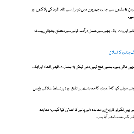
عالمی خبر رساں ادارے کے مطابق نگورنو کاراباخ پر آرمینیا اور آذربائیجان کے درمیان 6 ہفتوں سے جاری جھڑپوں میں دو ہزار سے زائد افراد کی ہلاکتوں اور
ہے۔
پانے اور رات ایک بجے سے عمل درآمد کرنے سے متعلق جذباتی پوسٹ
نگ بندی کا اعلان
ر نہیں مانی ہے۔ ہمیں فتح نہیں ملی لیکن یہ ہمارے قومی اتحاد اور ایک
ے ہوئے کہا کہ آرمینیا کا معاہدے پر اتفاق اور زیر تسلط علاقے واپس
ی نگورنو کاراباخ پر معاہدہ طے پانے کا اعلان کیا گیا۔ یہ معاہدہ
نے کے بعد سامنے آیا ہے۔
د