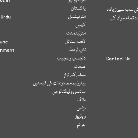
غزہ لہو لہو
ws in
پاکستان
کی سب سے زیادہ
انٹر نیشنل
 Urdu
 تمام مواد کے
کھیل
انٹرٹینمنٹ
لائف اسٹائل
bune
ٹاپ ٹرینڈ
inment
دلچسپ و عجیب
Contact Us
صحت
سونے کے نرخ
پیٹرولیم مصنوعات کی قیمتیں
سائنس و ٹیکنالوجی
بلاگ
بزنس
ویڈیوز
جرائم