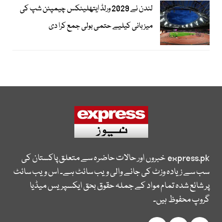
لندن نے 2029 ورلڈ ایتھلیٹکس چیمپئن شپ کی
میزبانی کیلیے حتمی بولی جمع کرا دی
express.pk
خبروں اور حالات حاضرہ سے متعلق پاکستان کی
سب سے زیادہ وزٹ کی جانے والی ویب سائٹ ہے۔ اس ویب سائٹ
پر شائع شدہ تمام مواد کے جملہ حقوق بحق ایکسپریس میڈیا
گروپ محفوظ ہیں۔