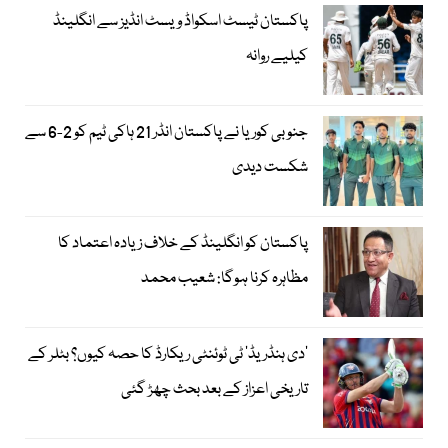
پاکستان ٹیسٹ اسکواڈ ویسٹ انڈیز سے انگلینڈ
کیلیے روانہ
جنوبی کوریا نے پاکستان انڈر 21 ہاکی ٹیم کو 2-6 سے
شکست دیدی
پاکستان کو انگلینڈ کے خلاف زیادہ اعتماد کا
مظاہرہ کرنا ہوگا: شعیب محمد
’دی ہنڈریڈ‘ ٹی ٹوئنٹی ریکارڈ کا حصہ کیوں؟ بٹلر کے
تاریخی اعزاز کے بعد بحث چھڑ گئی