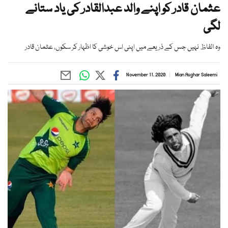
عثمان قادر کو اپنے والد عبدالقادر کی یاد ستانے
لگی
وہ الفاظ نہیں جس کے ذریعے میں اپنی اس خوشی کا اظہار کر سکوں، عثمان قادر
November 11, 2020
Mian Asghar Saleemi