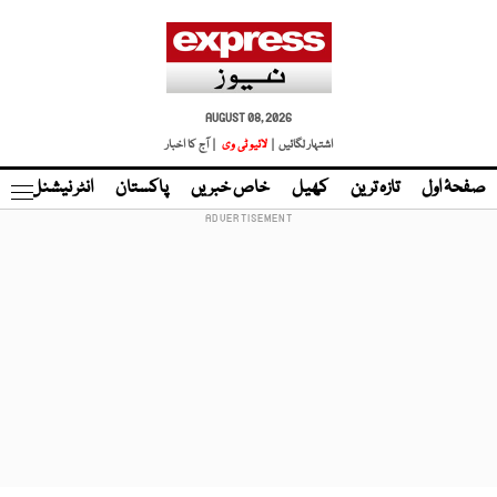
AUGUST 08, 2026
اشتہار لگائیں |
لائیو ٹی وی
| آج کا اخبار
صفحۂ اول
تازہ ترین
کھیل
خاص خبریں
پاکستان
انٹر نیشنل
ٹا