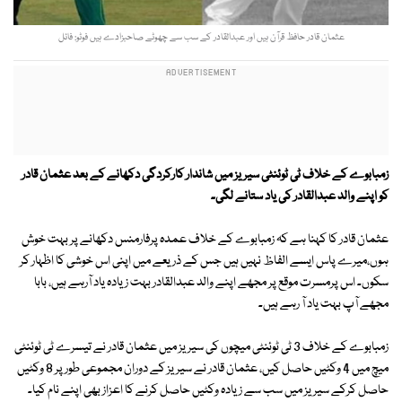
عثمان قادر حافظ قرآن ہیں اور عبدالقادر کے سب سے چھوٹے صاحبزادے ہیں فوٹو: فائل
زمبابوے کے خلاف ٹی ٹوئنٹی سیریز میں شاندار کارکردگی دکھانے کے بعد عثمان قادر
کو اپنے والد عبدالقادر کی یاد ستانے لگی۔
عثمان قادر کا کہنا ہے کہ زمبابوے کے خلاف عمدہ پرفارمنس دکھانے پر بہت خوش
ہوں،میرے پاس ایسے الفاظ نہیں ہیں جس کے ذریعے میں اپنی اس خوشی کا اظہار کر
سکوں۔ اس پرمسرت موقع پر مجھے اپنے والد عبدالقادر بہت زیادہ یاد آرہے ہیں، بابا
مجھے آپ بہت یاد آ رہے ہیں۔
زمبابوے کے خلاف 3 ٹی ٹوئنٹی میچوں کی سیریز میں عثمان قادر نے تیسرے ٹی ٹوئنٹی
میچ میں 4 وکٹیں حاصل کیں، عثمان قادر نے سیریز کے دوران مجموعی طور پر 8 وکٹیں
حاصل کرکے سیریز میں سب سے زیادہ وکٹیں حاصل کرنے کا اعزاز بھی اپنے نام کیا۔