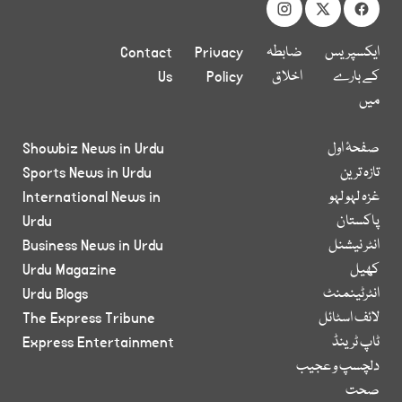
ایکسپریس
ضابطہ
Privacy
Contact
کے بارے
اخلاق
Policy
Us
میں
صفحۂ اول
Showbiz News in Urdu
تازہ ترین
Sports News in Urdu
غزہ لہو لہو
International News in
پاکستان
Urdu
انٹر نیشنل
Business News in Urdu
کھیل
Urdu Magazine
انٹرٹینمنٹ
Urdu Blogs
لائف اسٹائل
The Express Tribune
ٹاپ ٹرینڈ
Express Entertainment
دلچسپ و عجیب
صحت