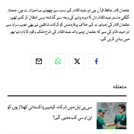
عثمان قادر حافظ قرآن ہیں اور عبدالقادر کے سب سے چھوٹے صاحبزادے ہیں- ممتاز
گگلی ماسٹر عبدالقادر دل کا دورہ پڑنے کی وجہ سے گذشتہ برس انتقال کر گئے تھے-
عثمان قادر کی زمبابوے کے خلاف پرفارمنس کو کرکٹ شائقین نے بھی خوب سراہا ہے
اور امید ظاہر کی ہے کہ عثمان اپنے والد عبدالقادر کی طرح ملک و قوم کا نام دنیا بھر
میں روشن کریں گے-
متعلقہ
سی پی ایل میں شرکت کیلیے پاکستانی کھلاڑیوں کو
این او سی کب ملیں گے؟