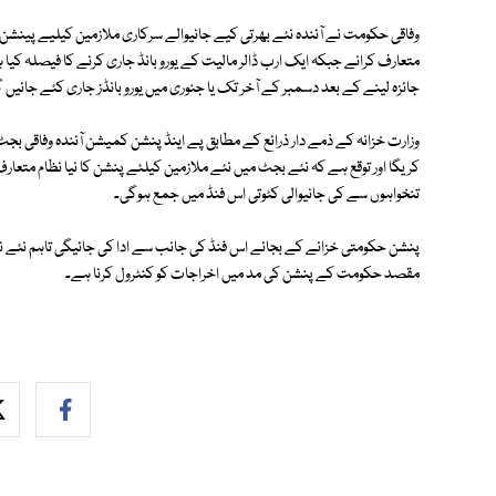
وفاقی حکومت نے آئندہ نئے بھرتی کیے جانیوالے سرکاری ملازمین کیلیے پینشن و
متعارف کرانے جبکہ ایک ارب ڈالر مالیت کے یورو بانڈ جاری کرنے کا فیصلہ 
جائزہ لینے کے بعد دسمبر کے آخر تک یا جنوری میں یورو بانڈز جاری کئے جائیں 
وزارت خزانہ کے ذمے دار ذرائع کے مطابق پے اینڈ پنشن کمیشن آئندہ وفاقی بجٹ
کریگا اور توقع ہے کہ نئے بجٹ میں نئے ملازمین کیلئے پنشن کا نیا نظام متعار
تنخواہوں سے کی جانیوالی کٹوتی اس فنڈ میں جمع ہوگی۔
پنشن حکومتی خزانے کے بجائے اس فنڈ کی جانب سے ادا کی جائیگی تاہم نئے نظام
مقصد حکومت کے پنشن کی مد میں اخراجات کو کنٹرول کرنا ہے۔