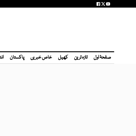
صفحۂ اول
تازہ ترین
کھیل
خاص خبریں
پاکستان
انٹ