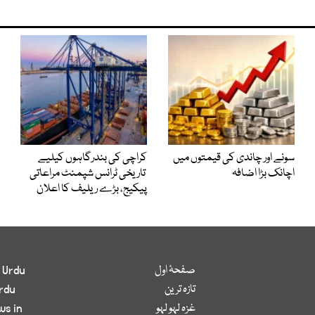
سونے اور چاندی کی قیمتوں میں
کراچی کی بندرگاہوں کیلیے
اچانک بڑا اضافہ
تاریخی ٹرانس شپمنٹ مراعاتی
پیکیج، بڑے ریلیف کا اعلان
صفحۂ اول
 Urdu
تازہ ترین
rdu
غزہ لہو لہو
ws in