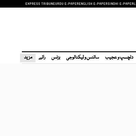
EXPRESS TRIBUNE
URDU E-PAPER
ENGLISH E-PAPER
SINDHI E-PAPER
L
دلچسپ و عجیب
سائنس و ٹیکنالوجی
بزنس
رائے
مزید