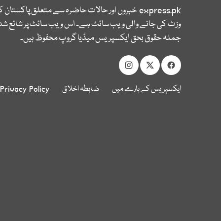
express.pk
خبروں اور حالات حاضرہ سے متعلق پاکستان 
وزٹ کی جانے والی ویب سائٹ ہے۔ اس ویب سائٹ پر شائع شدہ
جملہ حقوق بحق ایکسپریس میڈیا گروپ محفوظ ہیں۔
ایکسپریس کے بارے میں
ضابطہ اخلاق
Privacy Policy