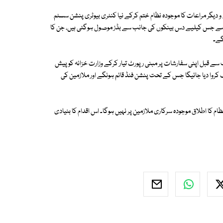
 دیگر مراعات کا موجودہ نظام ختم کرکے نیا کنٹری بیوٹری پنشن سسٹم
کیا ہے جس کیلیے دس بینکوں کی جانب سے بڈز موصول ہوگئی ہیں، جن کا
گے۔
 سے قبل اپنی سفارشات پر مبنی رپورٹ تیار کرکے وزارت خزانہ کو پیش
ف کروا دیا جائیگا جس کے تحت پنشن فنڈ قائم ہونگے اور ملازمین کی
 کا اطلاق موجودہ سرکاری ملازمین پر نہیں ہوگا۔ اس اقدام کا بنیادی