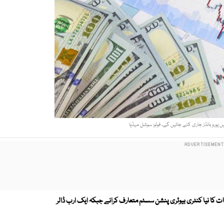
 یورو بانڈز جاری کئے جائیں گے۔ فوٹو: سوشل میڈیا
ت کا نیا کنٹری بیوٹری پنشن سسٹم متعارف کرانے جبکہ ایک ارب ڈالر