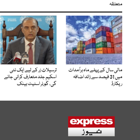
متعلقہ
مالی سال کے پہلے ماہ برآمدات
ترسیلاتِ زر کے لیے ایک نئی
میں 31 فیصد سے زائد اضافہ
اسکیم جلد متعارف کرائی جائے
ریکارڈ
گی، گورنر اسٹیٹ بینک