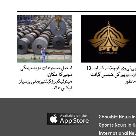
پی ٹی وی کو چلانے کے لیے 13
اسٹیل مصنوعات مزید مہنگی
ارب روپے کی ضمنی گرانٹ
ہونے کا امکان،
منظور
مینوفیکچررزکیلئے بجلی پر سیلز
ٹیکس عائد
Showbiz News in
Sports News in U
International Ne