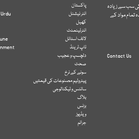
پاکستان
کی سب سے زیادہ
انٹر نیشنل
 Urdu
 تمام مواد کے
کھیل
انٹرٹینمنٹ
لائف اسٹائل
bune
ٹاپ ٹرینڈ
inment
دلچسپ و عجیب
Contact Us
صحت
سونے کے نرخ
پیٹرولیم مصنوعات کی قیمتیں
سائنس و ٹیکنالوجی
بلاگ
بزنس
ویڈیوز
جرائم