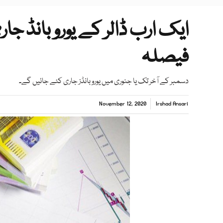
ایک ارب ڈالر کے یورو بانڈ جا
فیصلہ
دسمبر کے آخر تک یا جنوری میں یورو بانڈز جاری کئے جائیں گے۔
November 12, 2020
Irshad Ansari