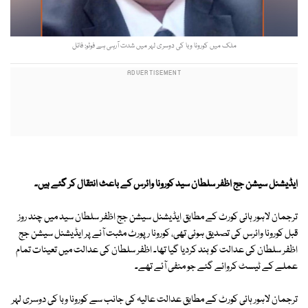
ملک میں کورونا وبا کی دوسری لہر میں شدت آرہی ہے فوٹو: فائل
ایڈیشنل سیشن جج اظفر سلطان سید کورونا وائرس کے باعث انتقال کر گئے ہیں۔
ترجمان لاہور ہائی کورٹ کے مطابق ایڈیشنل سیشن جج اظفر سلطان سید میں چند روز
قبل کورونا وائرس کی تصدیق ہوئی تھی، کورونا رپورٹ مثبت آنے پر ایڈیشنل سیشن جج
اظفر سلطان کی عدالت کو بند کردیا گیا تھا۔ اظفر سلطان کی عدالت میں تعینات تمام
عملے کے ٹیسٹ کروائے گئے جو منفی آئے تھے۔
ترجمان لاہور ہائی کورٹ کے مطابق عدالت عالیہ کی جانب سے کورونا وبا کی دوسری لہر