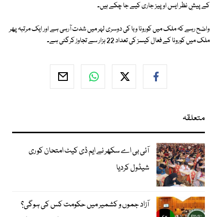
کے پیشِ نظر ایس او پیز جاری کیے جا چکے ہیں۔
واضح رہے کہ ملک میں کورونا وبا کی دوسری لہر میں شدت آرہی ہے اور ایک مرتبہ پھر
ملک میں کورونا کے فعال کیسز کی تعداد 22 ہزار سے تجاوز کرگئی ہے۔
متعلقہ
آئی بی اے سکھر نے ایم ڈی کیٹ امتحان کو ری
شیڈول کردیا
آزاد جموں و کشمیر میں حکومت کس کی ہوگی؟