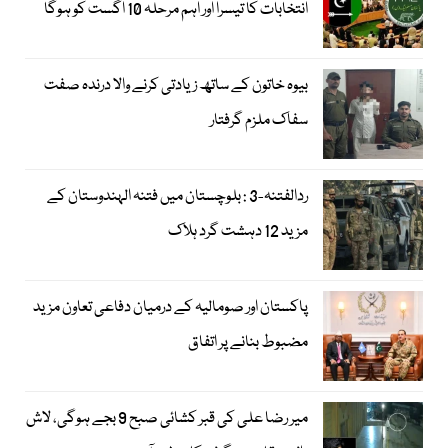
انتخابات کا تیسرا اور اہم مرحلہ 10 اگست کو ہوگا
بیوہ خاتون کے ساتھ زیادتی کرنے والا درندہ صفت
سفاک ملزم گرفتار
ردالفتنہ-3 : بلوچستان میں فتنہ الہندوستان کے
مزید 12 دہشت گرد ہلاک
پاکستان اور صومالیہ کے درمیان دفاعی تعاون مزید
مضبوط بنانے پر اتفاق
میر رضا علی کی قبر کشائی صبح 9 بجے ہوگی، لاش