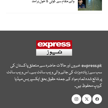
والے مقام سے گولی کا خول برآمد
express.pk
خبروں اور حالات حاضرہ سے متعلق پاکستان کی
سب سے زیادہ وزٹ کی جانے والی ویب سائٹ ہے۔ اس ویب سائٹ
پر شائع شدہ تمام مواد کے جملہ حقوق بحق ایکسپریس میڈیا
گروپ محفوظ ہیں۔