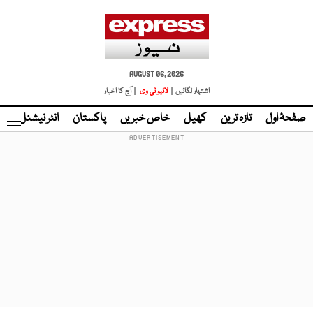
AUGUST 06, 2026
اشتہار لگائیں |
لائیو ٹی وی
| آج کا اخبار
صفحۂ اول
تازہ ترین
کھیل
خاص خبریں
پاکستان
انٹر نیشنل
ٹا