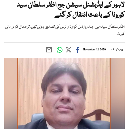
لاہور کے ایڈیشنل سیشن جج اظفر سلطان سید
کورونا کے باعث انتقال کر گئے
اظفر سلطان سید میں چند روز قبل کورونا وائرس کی تصدیق ہوئی تھی، ترجمان لاہور ہائی
کورٹ
ویب ڈیسک
November 12, 2020