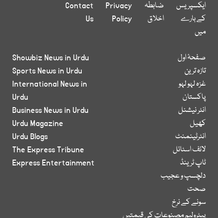
ایکسپریس
ضابطہ
Privacy
Contact
کے بارے
اخلاق
Policy
Us
میں
صفحۂ اول
Showbiz News in Urdu
تازہ ترین
Sports News in Urdu
غزہ لہو لہو
International News in
پاکستان
Urdu
انٹر نیشنل
Business News in Urdu
کھیل
Urdu Magazine
انٹرٹینمنٹ
Urdu Blogs
لائف اسٹائل
The Express Tribune
ٹاپ ٹرینڈ
Express Entertainment
دلچسپ و عجیب
صحت
سونے کے نرخ
پیٹرولیم مصنوعات کی قیمتیں