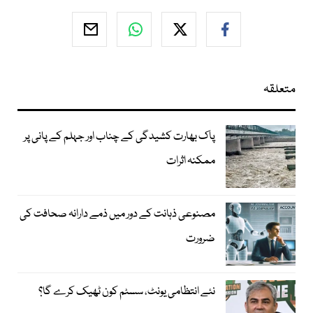
متعلقہ
پاک بھارت کشیدگی کے چناب اور جہلم کے پانی پر
ممکنہ اثرات
مصنوعی ذہانت کے دور میں ذمے دارانہ صحافت کی
ضرورت
نئے انتظامی یونٹ، سسٹم کون ٹھیک کرے گا؟