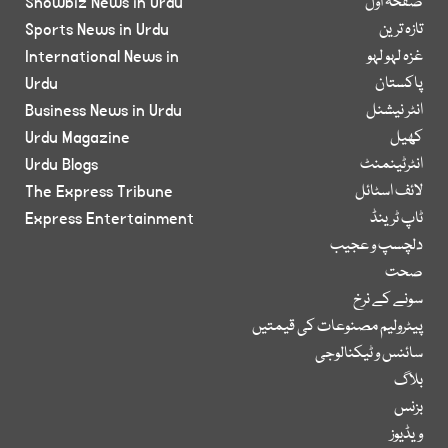
صفحۂ اول
Showbiz News in Urdu
تازہ ترین
Sports News in Urdu
غزہ لہو لہو
International News in
پاکستان
Urdu
انٹر نیشنل
Business News in Urdu
کھیل
Urdu Magazine
انٹرٹینمنٹ
Urdu Blogs
لائف اسٹائل
The Express Tribune
ٹاپ ٹرینڈ
Express Entertainment
دلچسپ و عجیب
صحت
سونے کے نرخ
پیٹرولیم مصنوعات کی قیمتیں
سائنس و ٹیکنالوجی
بلاگ
بزنس
ویڈیوز