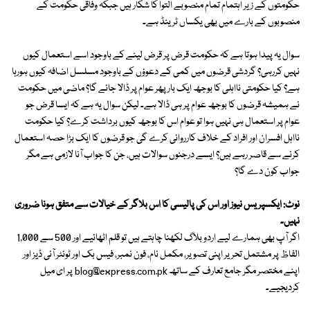
حکومتوں کے زیر اہتمام تمام منصوبے التوا کا شکار ہیں جبکہ وفاقی حکومت کے
منصوبوں کے بارے میں بھی یکساں ٹرینڈ ہے۔
سوال یہ پیدا ہوتا ہے کہ حکومت قرض پر قرض لینے کے باوجود اسے استعمال کیوں
نہیں کررہی؟ گردشی قرضوں میں کمی کے دعوؤں کے باوجود مسلسل اضافہ کیوں ہورہا
ہے؟ کیا حکومتی نااہلی کا بوجھ ایک بار پھر عوام پر ڈالا جائے گا؟ ماضی میں حکومت
نے ہمیشہ قرضوں کا بوجھ عوام پر ہی ڈالا ہے۔ لیکن سوال یہ ہے کہ ایسا قرض جو
عوام پر استعمال ہی نہیں ہوا تو عوام اس کا بوجھ کیوں برداشت کرے؟ کیا حکومت
نااہل افسران اور افراد کے خلاف کارروائی کرے گی جو قرضوں کا ایک بڑا حصہ استعمال
کرنے سے قاصر رہے ہیں؟ ایسے درجنوں سوالات ہیں، جن کا جواب آنا لازمی ہے مگر
جواب کون دے گا؟
نوٹ: ایکسپریس نیوز اور اس کی پالیسی کا اس بلاگر کے خیالات سے متفق ہونا ضروری
نہیں۔
اگر آپ بھی ہمارے لیے اردو بلاگ لکھنا چاہتے ہیں تو قلم اٹھائیے اور 500 سے 1,000
الفاظ پر مشتمل تحریر اپنی تصویر، مکمل نام، فون نمبر، فیس بک اور ٹوئٹر آئی ڈیز اور
اپنے مختصر مگر جامع تعارف کے ساتھ
blog@express.com.pk
پر ای میل
کردیجیے۔