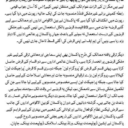
عام پاکستانی بار بار ایک ہی سوال پوچھ رہا ہے کہ موجودہ حکومت نے ریکارڈ قرضے تو
لیے ہیں مگر ان کے اثرات عوام تک کیوں منتقل نہیں کیے؟ اس کا آسان جواب قومی
رابطہ کمیٹی برائے غیر ملکی فنڈڈ منصوبہ جات کی ایک حالیہ رپورٹ میں دیا گیا ہے۔
رپورٹ میں انکشاف کیا گیا ہے کہ پاکستان نے بین الاقوامی اداروں اور ممالک سے لیے
گئے قرضہ جات میں سے 89 فیصد قرضے بالکل استعمال ہی نہیں کیے۔ غیر ملکی
قرضوں کے درست استعمال نہ ہونے کے باعث جہاں پاکستان پر عالمی اداروں کا دباؤ
بڑھ رہا ہے، وہیں آئی ایم ایف نے اپنی قرض کی اگلی قسط تاحال جاری نہیں کی۔
دیگر ترقی یافتہ ممالک کی طرح پاکستان بھی اپنی سماجی اور معاشی ترقی کےلیے غیر
ملکی قرضوں پر انحصار کرتا ہے۔ پاکستان عالمی اداروں سے دو اقسام کے قرض حاصل
کرتا ہے۔ پہلی قسم کے قرض کو 'پروگرام لون' جبکہ دوسری قسم کا قرض 'پراجیکٹ لون'
کہلاتا ہے۔ پروگرام لون بڑے ترقیاتی منصوبہ جات اور معاشی اصلاحات کےلیے حاصل
کیا جاتا ہے۔ جبکہ پراجیکٹ لون ایسے مخصوص منصوبوں کےلیے لیا جاتا ہے جن کی
تکمیل ملکی وسائل سے ناممکن ہو۔ لیکن یہ قرضے اس وقت تک سودمند ہوتے ہیں
جب تک ان کا موثر استعمال نہیں کیا جاتا۔ بصورت دیگر یہ منصوبے مالیاتی خسارے کا
باعث بن جاتے ہیں۔ گزشتہ دہائیوں کے دوران پاکستان کو بین الاقوامی اداروں کی جانب
سے قرض ٹیکس نظام کو فعال بنانے اور توانائی کے شعبے میں بہتری کےلیے فراہم کیے
گئے۔ پاکستان نے بین الاقوامی اداروں کے ذریعے بجلی کے منصوبے شروع کیے۔
پاکستان نے ایشین ڈیولپمنٹ بینک، ورلڈ بینک، اسلامک ڈیولپمنٹ بینک، جاپان،