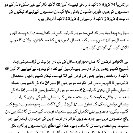
اور تقریباً 74 کروڑ 20 لاکھ ڈالر باقی تھے۔ 8 کروڑ 60 لاکھ ڈالر کے غیر ملکی فنڈز کے دو
منصوبوں کو جزوی طور پر اطمینان بخش بتایا گیا۔ ان منصوبوں کےلیے ادائیگیوں کی
مالیت 4 کروڑ 20 لاکھ ڈالر ہے اور 4 کروڑ 40 لاکھ ڈالر باقی ہیں۔
سوال یہ پیدا ہوتا ہے کہ کس منصوبے کےلیے کس نے کتنا پیسہ دیا؟ یہ پیسہ کہاں
استعمال ہونا تھا؟ اس پیسے کو استعمال کیوں نہیں کیا جاسکا؟ ان سوالات کا جواب
تلاش کرنے کی کوشش کرتے ہیں۔
بین الاقوامی قرضوں کا اصل محور اور مسائل کی بنیادی جڑ نیشنل ٹرانسمیشن اینڈ
ڈسپیج کمپنی یعنی این ٹی ڈی سی ہے۔ ترسیل کے نظام کو بہتر بنانے کےلیے 21 کروڑ 40
لاکھ ڈالر مختص ہوئے، یعنی کل قرض کے 63 فیصد۔ لیکن کمپنی انہیں استعمال
کرنے میں ناکام رہی۔ اس کے اکثر منصوبوں میں 18 سے 20 ماہ کی تاخیر ہے، جبکہ
ترسیلی نظام کی بہتری کےلیے 02 اہم منصوبوں کی تکمیل میں 40 سے 60 ماہ کی
تاخیر ہے۔ وفاقی حکومت کے زیر اہتمام بجلی کے ترسیلی نظام کی بہتری کےلیے
ایشیائی ترقیاتی بینک کے تعاون سے 17 کروڑ ڈالر کی لاگت سے پانچ منصوبے شروع کیے
گئے۔ لیکن یہ منصوبے بھی تکمیل کےلیے سنجیدہ نوعیت کے مسائل کا شکار ہیں۔ ان
پانچ منصوبوں میں سے چار منصوبوں کو افرادی قوت، زمین کی خریداری، ٹینڈر کے اجرا
سمیت اہم انتظامی مسائل کا سامنا ہے۔ حکام کے مطابق ان منصوبوں پر کام بالکل