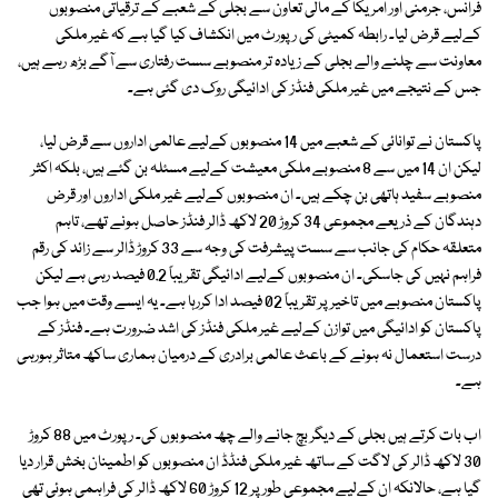
فرانس، جرمنی اور امریکا کے مالی تعاون سے بجلی کے شعبے کے ترقیاتی منصوبوں
کےلیے قرض لیا۔ رابطہ کمیٹی کی رپورٹ میں انکشاف کیا گیا ہے کہ غیر ملکی
معاونت سے چلنے والے بجلی کے زیادہ تر منصوبے سست رفتاری سے آگے بڑھ رہے ہیں،
جس کے نتیجے میں غیر ملکی فنڈز کی ادائیگی روک دی گئی ہے۔
پاکستان نے توانائی کے شعبے میں 14 منصوبوں کےلیے عالمی اداروں سے قرض لیا،
لیکن ان 14 میں سے 8 منصوبے ملکی معیشت کےلیے مسئلہ بن گئے ہیں، بلکہ اکثر
منصوبے سفید ہاتھی بن چکے ہیں۔ ان منصوبوں کےلیے غیر ملکی اداروں اور قرض
دہندگان کے ذریعے مجموعی 34 کروڑ 20 لاکھ ڈالر فنڈز حاصل ہونے تھے، تاہم
متعلقہ حکام کی جانب سے سست پیشرفت کی وجہ سے 33 کروڑ ڈالر سے زائد کی رقم
فراہم نہیں کی جاسکی۔ ان منصوبوں کےلیے ادائیگی تقریباً 0.2 فیصد رہی ہے لیکن
پاکستان منصوبے میں تاخیر پر تقریباً 02 فیصد ادا کررہا ہے۔ یہ ایسے وقت میں ہوا جب
پاکستان کو ادائیگی میں توازن کےلیے غیر ملکی فنڈز کی اشد ضرورت ہے۔ فنڈز کے
درست استعمال نہ ہونے کے باعث عالمی برادری کے درمیان ہماری ساکھ متاثر ہورہی
ہے۔
اب بات کرتے ہیں بجلی کے دیگر بچ جانے والے چھ منصوبوں کی۔ رپورٹ میں 88 کروڑ
30 لاکھ ڈالر کی لاگت کے ساتھ غیر ملکی فنڈڈ ان منصوبوں کو اطمینان بخش قرار دیا
گیا ہے، حالانکہ ان کےلیے مجموعی طور پر 12 کروڑ 60 لاکھ ڈالر کی فراہمی ہوئی تھی