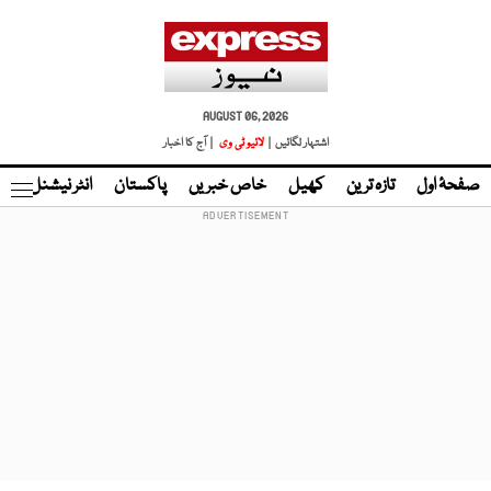
AUGUST 06, 2026
اشتہار لگائیں |
لائیو ٹی وی
| آج کا اخبار
صفحۂ اول
تازہ ترین
کھیل
خاص خبریں
پاکستان
انٹر نیشنل
ٹا