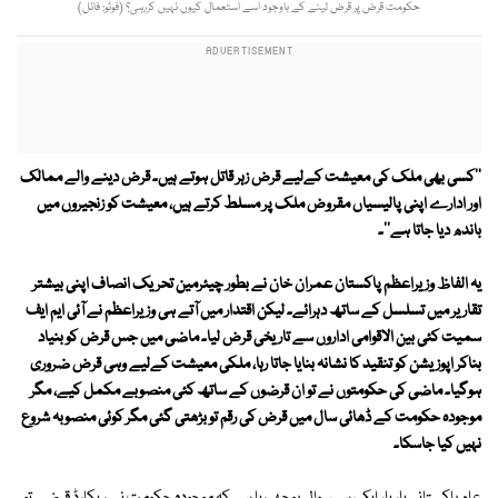
حکومت قرض پر قرض لینے کے باوجود اسے استعمال کیوں نہیں کررہی؟ (فوٹو: فائل)
''کسی بھی ملک کی معیشت کےلیے قرض زہر قاتل ہوتے ہیں۔ قرض دینے والے ممالک
اور ادارے اپنی پالیسیاں مقروض ملک پر مسلط کرتے ہیں، معیشت کو زنجیروں میں
باندھ دیا جاتا ہے''۔
یہ الفاظ وزیراعظم پاکستان عمران خان نے بطور چیئرمین تحریک انصاف اپنی بیشتر
تقاریر میں تسلسل کے ساتھ دہرائے۔ لیکن اقتدار میں آتے ہی وزیراعظم نے آئی ایم ایف
سمیت کئی بین الاقوامی اداروں سے تاریخی قرض لیا۔ ماضی میں جس قرض کو بنیاد
بناکر اپوزیشن کو تنقید کا نشانہ بنایا جاتا رہا، ملکی معیشت کےلیے وہی قرض ضروری
ہوگیا۔ ماضی کی حکومتوں نے تو ان قرضوں کے ساتھ کئی منصوبے مکمل کیے، مگر
موجودہ حکومت کے ڈھائی سال میں قرض کی رقم تو بڑھتی گئی مگر کوئی منصوبہ شروع
نہیں کیا جاسکا۔