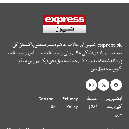
express.pk
خبروں اور حالات حاضرہ سے متعلق پاکستان کی
سب سے زیادہ وزٹ کی جانے والی ویب سائٹ ہے۔ اس ویب سائٹ
پر شائع شدہ تمام مواد کے جملہ حقوق بحق ایکسپریس میڈیا
گروپ محفوظ ہیں۔
ایکسپریس
ضابطہ
Privacy
Contact
کے بارے
اخلاق
Policy
Us
میں