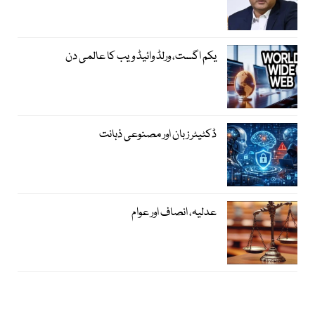
یکم اگست، ورلڈ وائیڈ ویب کا عالمی دن
ڈکٹیٹر زبان اور مصنوعی ذہانت
عدلیہ، انصاف اور عوام