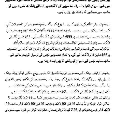
بھی شروع نہیں کیا جاسکا، یعنی قوم کو ایک ارب ڈالر کے نقصان کا سامنا ہے۔ منصوبوں
میں غیر ضروری التوا نہ صرف منصوبے کی لاگت میں اضافے بلکہ عالمی اداروں کی
جانب سے جرمانوں کا باعث بھی بن رہا ہے۔
اب ہم ترسیلی نظام کی بہتری کےلیے شروع کیے گئے اہم منصوبوں کی تفصیلات آپ
کے سامنے رکھتے ہیں۔ سب سے اہم منصوبہ 660 میگاواٹ کا جامشورو پاور جنریشن
پراجیکٹ ہے۔ اس منصوبے پر 688 ملین ڈالر کی لاگت آئے گی۔ 544 ملین ڈالر کی
لاگت سے پاور ٹرانسمیشن انہانسمنٹ پروگرام شروع کیا گیا۔ لاہور اور اسلام آباد
الیکٹرک سپلائی کمپنیز کےلیے ایڈوانس میٹرنگ پروگرام شروع کیا گیا۔ اس منصوبے
پر 400 ملین ڈالر لاگت آئے گی۔ یہ تمام منصوبے بجلی کی ترسیل کو بہتر بنانے کے
ساتھ ساتھ بجلی کے ضیاع کو روکنے کا بھی اہم ذریعہ ہیں۔
ایشیائی ترقیاتی بینک کے منصوبے تو پایۂ تکمیل تک نہیں پہنچ سکے، لیکن ورلڈ بینک
نے بھی اپنے پروگرامز کے تحت شروع کیے جانے والے منصوبوں کی تکمیل میں تاخیر پر
اپنے گہرے تحفظات کا اظہار کیا ہے۔ پاکستان میں عالمی بینک کی معاونت سے
ایک ارب چار کروڑ ڈالر کی لاگت سے 52 منصوبوں پر کام کا فیصلہ کیا گیا۔ عالمی
بینک نے وفاقی حکومت کے تحت چلنے والے منصوبوں کےلیے 60 کروڑ ڈالر دینے کا
اعلان کیا۔ جبکہ ورلڈ بینک 10 کروڑ 90 لاکھ پنجاب، 10 کروڑ 90 لاکھ ڈالر سندھ، 40
لاکھ ڈالر خیبرپختونخوا اور 20 لاکھ ڈالر بلوچستان حکومت کو فراہم کررہا ہے۔ صوبائی