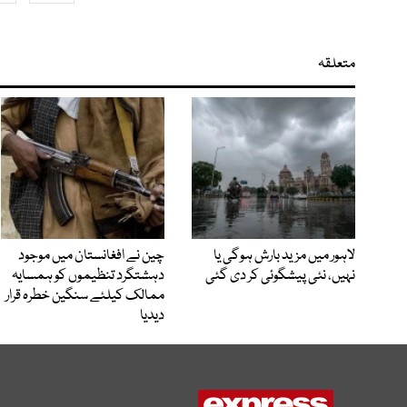
متعلقہ
لاہور میں مزید بارش ہوگی یا
چین نے افغانستان میں موجود
نہیں، نئی پیشگوئی کر دی گئی
دہشتگرد تنظیموں کو ہمسایہ
ممالک کیلئے سنگین خطرہ قرار
دیدیا