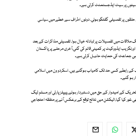
یٹوں پر سیٹ ایڈجسٹمنٹ کرلی ہے۔
ام حلقوں پر تفصیلی گفتگو ہوئی، دونوں اطراف سے خطے میں سیاسی
گ ملاقات میں تفصیلات پر تبادلہ خیال ہوا، تفصیلی مذاکرات کے بعد
ما اورنگزیب ایڈووکیٹ پر کمیٹی قائم کی گئی،آخری مرحلے پر پاکستان
ذہبی جماعت کی حمایت حاصل کرلی ہے۔
کے رابطے کسی حد تک کامیاب ہوگئے ہیں، اسکردو ون میں اسلامی
ر ہو گئے۔
یک کے امیدوار کے حق میں دستبردار ہوئے،پیپلز پارٹی اور مسلم لیگ
غور کیا گیا،الیکشن میں نتائج توقع کے برعکس آنے پر متفقہ احتجاجی