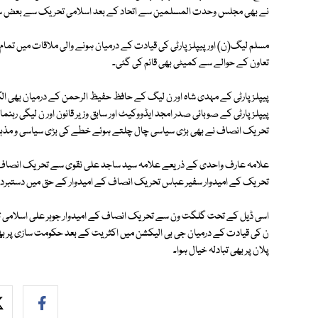
نے بھی مجلس وحدت المسلمین سے اتحاد کے بعد اسلامی تحریک سے بعض س
مسلم لیگ(ن) اور پیپلز پارٹی کی قیادت کے درمیان ہونے والی ملاقات میں تم
تعاون کے حوالے سے کمیٹی بھی قائم کی گئی۔
پیپلز پارٹی کے مہدی شاہ اور ن لیگ کے حافظ حفیظ الرحمن کے درمیان بھی ال
پیپلز پارٹی کے صوبائی صدر امجد ایڈووکیٹ اور سابق وزیر قانون اور ن لیگی رہن
تحریک انصاف نے بھی بڑی سیاسی چال چلتے ہوئے خطے کی بڑی سیاسی و م
علامہ عارف واحدی کے ذریعے علامہ سید ساجد علی نقوی سے تحریک انصاف 
تحریک کے امیدوار سفیر عباس تحریک انصاف کے امیدوار کے حق میں دستبردا
اسی ڈیل کے تحت گلگت ون سے تحریک انصاف کے امیدوار جوہر علی اسلامی تحر
ن کی قیادت کے درمیان جی بی الیکشن میں اکثریت کے بعد حکومت سازی پر بھی 
پلان پر بھی تبادلہ خیال ہوا۔