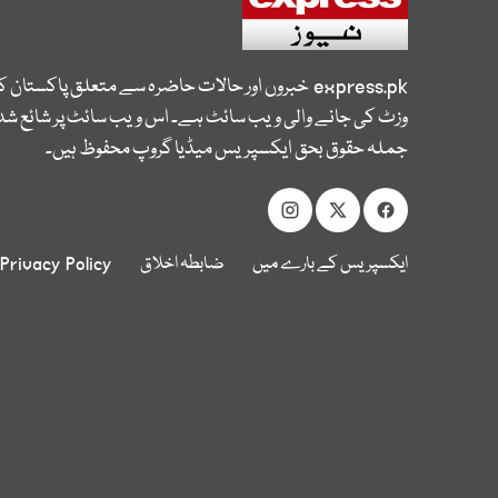
express.pk
خبروں اور حالات حاضرہ سے متعلق پاکستان 
وزٹ کی جانے والی ویب سائٹ ہے۔ اس ویب سائٹ پر شائع شدہ
جملہ حقوق بحق ایکسپریس میڈیا گروپ محفوظ ہیں۔
ایکسپریس کے بارے میں
ضابطہ اخلاق
Privacy Policy