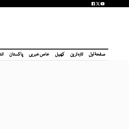
صفحۂ اول
تازہ ترین
کھیل
خاص خبریں
پاکستان
انٹ