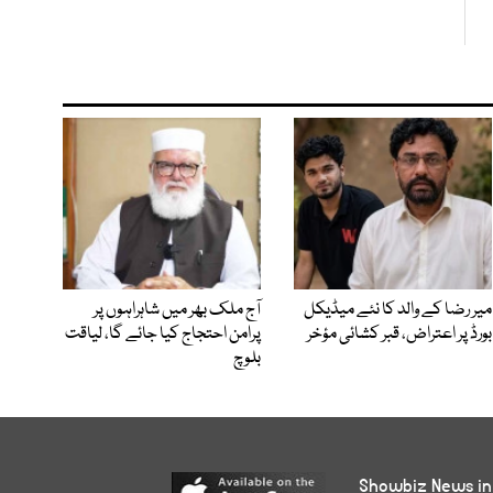
میر رضا کے والد کا نئے میڈیکل
آج ملک بھر میں شاہراہوں پر
بورڈ پر اعتراض، قبر کشائی مؤخر
پرامن احتجاج کیا جائے گا، لیاقت
بلوچ
Showbiz News in