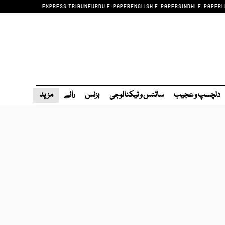
EXPRESS TRIBUNE
URDU E-PAPER
ENGLISH E-PAPER
SINDHI E-PAPER
L
دلچسپ و عجیب
سائنس و ٹیکنالوجی
بزنس
رائے
مزید