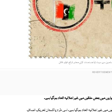
مین سے سیٹ ایڈجسٹمنٹ کرلی،معتبر ذرائع۔ فوٹو : فائل
اروں میں بعض حلقوں میں غیر اعلانیہ اتحاد ہوگیا ہے۔
لقوں میں غیر اعلانیہ اتحاد ہوگیا ہے۔ اسی طرح پاکستان تحریک انصاف