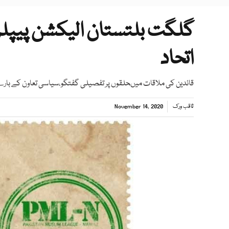
گلگت بلتستان الیکشن پیپلز پ
اتحاد
قائدین کی ملاقات میںحلقوں پر تفصیلی گفتگو،سیاسی تعاون کے بارے
ثاقب ورک
November 14, 2020