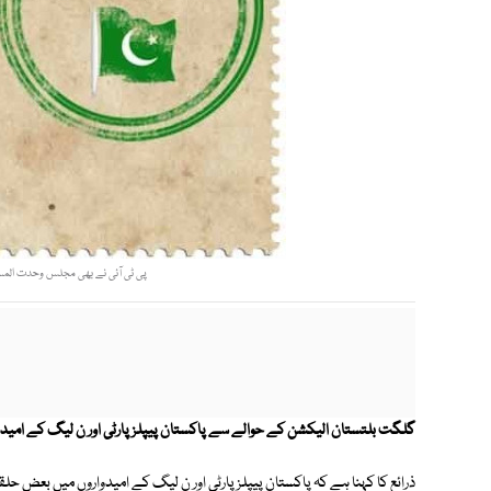
پی ٹی آئی نے بھی مجلس وحدت المسل
گلگت بلتستان الیکشن کے حوالے سے پاکستان پیپلز پارٹی اور ن لیگ کے امیدو
ذرائع کا کہنا ہے کہ پاکستان پیپلز پارٹی اور ن لیگ کے امیدواروں میں بعض ح