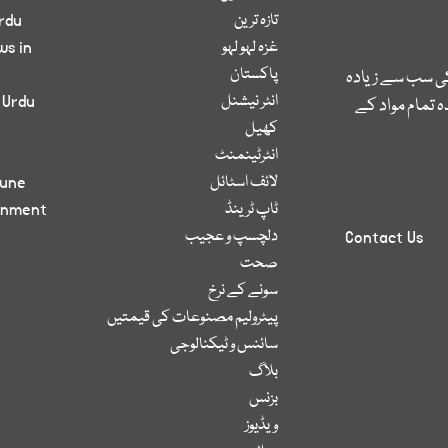
تازہ ترین
rdu
غزہ لہو لہو
ws in
پاکستان
کی سب سے زیادہ
انٹر نیشنل
 Urdu
 تمام مواد کے
کھیل
انٹرٹینمنٹ
لائف اسٹائل
bune
ٹاپ ٹرینڈ
inment
دلچسپ و عجیب
Contact Us
صحت
سونے کے نرخ
پیٹرولیم مصنوعات کی قیمتیں
سائنس و ٹیکنالوجی
بلاگ
بزنس
ویڈیوز