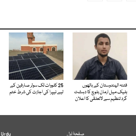
فتنہ الہندوستان کے ہاتھوں
25 کلوواٹ تک سولر صارفین کے
بلیک میل ارمان بلوچ کا دہشت
لیے نیپرا کی اجازت کی شرط ختم
گرد تنظیم سے لاتعلقی کا اعلان
صفحۂ اول
 Urdu