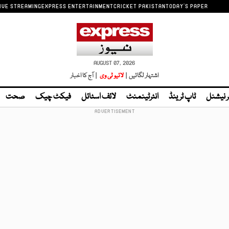
IVE STREAMING
EXPRESS ENTERTAINMENT
CRICKET PAKISTAN
TODAY'S PAPER
AUGUST 07, 2026
اشتہار لگائیں |
لائیو ٹی وی
| آج کا اخبار
ر نیشنل
ٹاپ ٹرینڈ
انٹرٹینمنٹ
لائف اسٹائل
فیکٹ چیک
صحت