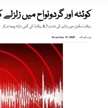
کوئٹہ اور گردونواح میں زلزل
ریکٹر اسکیل میں زلزلے کی شدت 5.7 ریکارڈ کی گئی، زلزلہ پیما مرکز
ویب ڈیسک
November 14, 2020