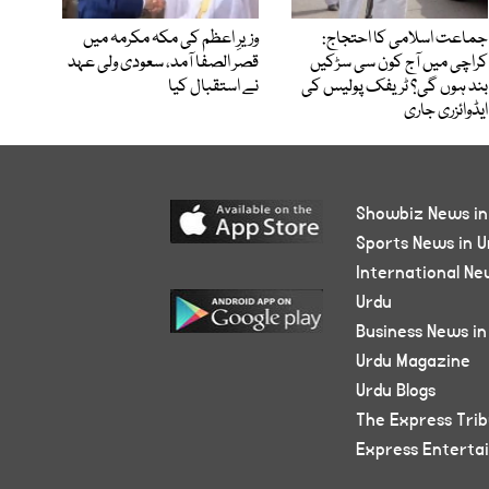
جماعت اسلامی کا احتجاج:
وزیرِ اعظم کی مکہ مکرمہ میں
کراچی میں آج کون سی سڑکیں
قصر الصفا آمد، سعودی ولی عہد
بند ہوں گی؟ ٹریفک پولیس کی
نے استقبال کیا
ایڈوائزری جاری
Showbiz News in
Sports News in U
International Ne
Urdu
Business News in
Urdu Magazine
Urdu Blogs
The Express Tri
Express Enterta