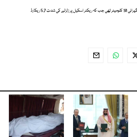
زلزلہ پیما مرکز کے مطابق زلزلے کا مرکز کوئٹہ سے 38 کلومیٹر مغرب اور اس کی گہرائی 10 کلومیٹر تھی جب کہ ریکٹر اسکیل پر زلزلے کی شدت 5.7 ریکارڈ