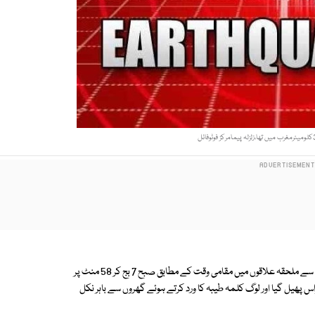
ایکسپریس نیوز کے مطابق بلوچستان میں کوئٹہ، بوستان،مستونگ، ہرنائی اور اس سے ملحقہ علاقوں میں مقامی وقت کے مطابق صبح 7 بج کر 58 منٹ پر
ھیل گیا اور لوگ کلمہ طیبہ کا ورد کرتے ہوئے گھروں سے باہر نکل