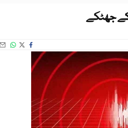
ے کے جھٹکے