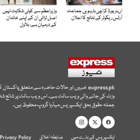
اںٹر بورڈ کراچی بارہویں جماعت
وزیراعظم سے کوئی شکایت نہیں
آرٹس ریگولر کے نتائج کا اعلان
اصل لڑائی ان کے اپنے خاندان
کے درمیان ہے، بلاول
express.pk
خبروں اور حالات حاضرہ سے متعلق پاکستان 
وزٹ کی جانے والی ویب سائٹ ہے۔ اس ویب سائٹ پر شائع شدہ
جملہ حقوق بحق ایکسپریس میڈیا گروپ محفوظ ہیں۔
ایکسپریس کے بارے میں
ضابطہ اخلاق
Privacy Policy