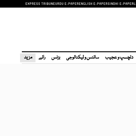
EXPRESS TRIBUNE
URDU E-PAPER
ENGLISH E-PAPER
SINDHI E-PAPER
L
دلچسپ و عجیب
سائنس و ٹیکنالوجی
بزنس
رائے
مزید