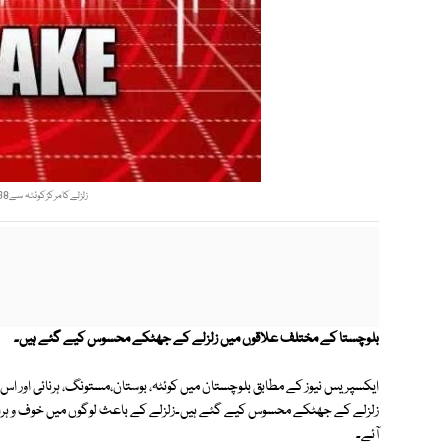
زلزلےکامرکزکوئٹہ سے38کلومیٹرمغرب میں تھا،زلزلہ پیمامرکز فوٹوفائل
بلوچستا کے مختلف علاقوں میں زلزلے کے جھٹکے محسوس کیے گئے ہیں۔
زلزلے کے جھٹکے محسوس کیے گئے ہیں۔زلزلے کے باعث لوگوں میں خوف و ہراس پ
آئے۔