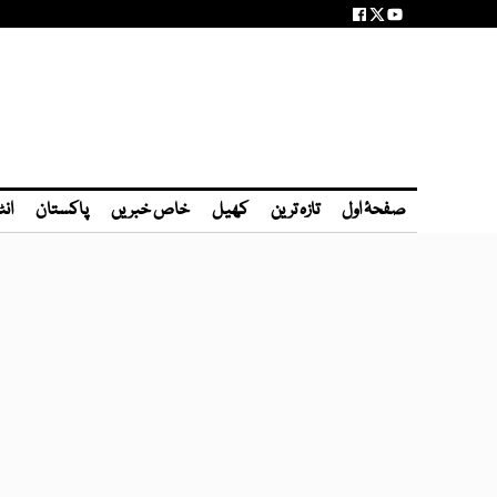
صفحۂ اول
تازہ ترین
کھیل
خاص خبریں
پاکستان
انٹ