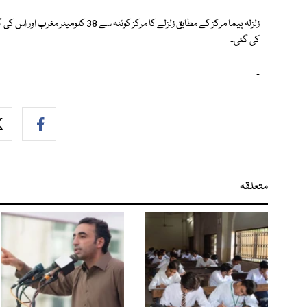
کی گئی۔
۔
متعلقہ