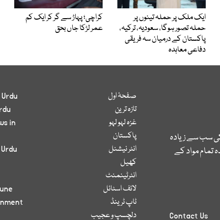
ایک ملک پر حملہ تینوں پر
کراچی؛ پہاڑ سے گر کر ایک کم
حملہ تصور ہوگا، سعودیہ، ترکیہ،
عمر لڑکا جاں بحق
پاکستان کے درمیان سہ فریقی
دفاعی معاہدہ
صفحۂ اول
 Urdu
تازہ ترین
rdu
غزہ لہو لہو
ws in
پاکستان
کی سب سے زیادہ
انٹر نیشنل
 Urdu
 تمام مواد کے
کھیل
انٹرٹینمنٹ
لائف اسٹائل
bune
ٹاپ ٹرینڈ
inment
دلچسپ و عجیب
Contact Us