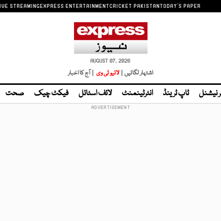
IVE STREAMING
EXPRESS ENTERTAINMENT
CRICKET PAKISTAN
TODAY'S PAPER
AUGUST 07, 2026
اشتہار لگائیں |
لائیو ٹی وی
| آج کا اخبار
ر نیشنل
ٹاپ ٹرینڈ
انٹرٹینمنٹ
لائف اسٹائل
فیکٹ چیک
صحت