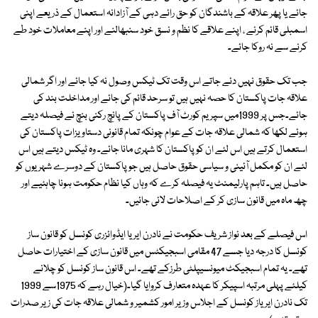
جائے یا پھر علاقہ کے باشندگان کو حق رائے دہی کے آزادانہ استعمال کے ذریعے اپنی
اسمبلی قائم کرنے ، اپنے علاقے کا نظم و نسق خود سنبھالنے اور اپنے معاملات خود طے
کرنے سے نہ روکا جائے۔
جب تک حقوق نہیں دئے جاتے اس وقت تک ٹیکس وصول نہ کیا جائے اور اگر شمالی
علاقہ جات پاکستان کا حصہ نہیں ہیں تو سرحد قائم کی جائے اور مداخلت بند کی
جائے۔جس پر 1999میں سپریم کورٹ آف پاکستان کے پانچ رکنی بنچ نے فیصلہ دیتے
ہوئے لکھا کہ شمالی علاقہ جات کے عوام چونکہ تمام قانونی دستاویزات پاکستان کی
استعمال کرتے ہیں اس لئے ان کو پاکستان کا شہری مانا جائے۔ وہ ٹیکس دیتے ہیں اس
لئے ان کو مکمل آئینی و سیاسی حقوق حاصل ہیں جو پاکستان کے دوسرے شہریوں کو
حاصل ہیں۔ تاہم پارلیمنٹ یہ فیصلہ کرے کہ وہاں کیا نظام حکومت ہونا چاہئیے اور
چھ ماہ میں قانون سازی کر کے اصلاحات لائی جائیں۔
اس فیصلے کے بعد نواز شریف حکومت نے نادرن ایریا ایڈوائزری کونسل کو قانون ساز
کونسل کا درجہ دیا جسے 47 مقامی اسبجیکٹس میں قانون سازی کے اختیارات حاصل
تھے۔ یہ تمام اسبجیکٹ میونسیپلٹی طرزکے تھے۔ اس قانون ساز کونسل کو چلانے
کیلئے پہلی مرتبہ اسپیکر کا عہدہ متعارف کروایا گیا۔(خیال رہے کہ 1975سے 1999
تک نادرن ایریاز کونسل کے اجلاس وزیر امور کشمیر و شمالی علاقہ جات کی زیر صدرات