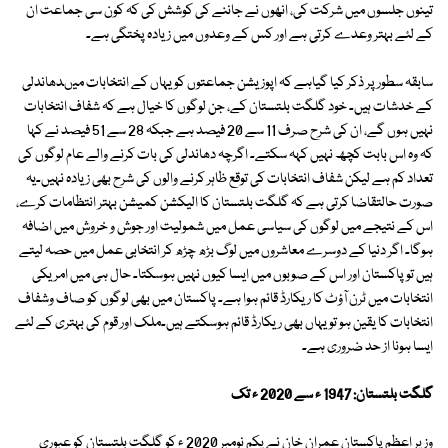
تینوں جلسوں میں شرکت کی، انھوں نے جاننے کی کوشش کی کہ کون سی جماعت ان
کے لئے بہتر وعدے کرتی ہے اور کس کے وعدوں میں زیادہ پختگی ہے۔
سابقہ سطور پر ذکر کیا گیاہے کہ اپوزیشن جماعتوں کو یہاں کے انتخابات میںدھاندلی
کے خدشات ہیں۔ خود گلگت بلتستان کے، جن لوگوں کا خیال ہے کہ شفاف انتخابات
نہیں ہوں گے، ان کی شرح صرف 11 سے 20 فیصد ہے جبکہ 28 سے 51 فیصد نے کہا
کہ وہ اس بابت کچھ نہیں کہہ سکتے۔ اگرچہ دھاندلی کی بات کرنے والے عام لوگوں کی
تعداد کم ہے لیکن شفاف انتخابات کی توقع ظاہر کرنے والوں کی شرح بھی زیادہ نہیں۔یہ
صورت حالتقاضا کرتی ہے کہ گلگت بلتستان کا الیکشن کمیشن بہتر انتظامات کرے،
اس کے نتیجے میں لوگوں کی سیاسی عمل میں شمولیت اور جوش و خروش میں اضافہ
ہوگا۔ اگر دنیا کے دوسرے معاشروں میں لوگ بڑھ چڑھ کر انتخابی عمل میں حصہ لیتے
ہیں تو پاکستان اور اس کے صوبوں میں ایسا کیوں نہیں ہوسکتا۔ حال ہی میں امریکی
انتخابات میں ٹرن آؤٹ کا ریکارڈ قائم ہوا ہے۔ پاکستان میں بھی لوگوں کو صاف وشفاف
انتخابات کا یقین ہو تو یہاں بھی ریکارڈ قائم ہوسکتے ہیں۔ملک اور قوم کی بہتری کے لئے
ایسا ہونا از حد ضروری ہے۔
گلگت بلتستان: 1947 ء سے 2020 ء تک
وزیر اعظم پاکستان عمران خان نے یکم نومبر 2020 ء کو گلگت بلتستان کو عبوری