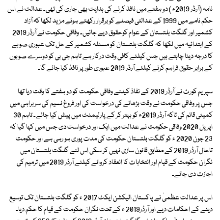
نامہ (آرڈر 2019ء ) دو ہفتے میں نافذ کرنے کی ہدایت بھی جاری کی تھی۔ عدالت نے اس
حکم نامے میں 1999 کے عدالتی فیصلے کو برقرار رکھتے ہوئے مزید لکھا کہ آزاد
کشمیر اور گلگت بلتستان کے عوام کوحقوق دیے جائیں۔ وفاقی حکومت نے آرڈر 2019
کے ابتدائیہ میں لکھا کہ گلگت بلتستان کو مسئلہ کشمیر کے حل تک عبوری صوبے
کا درجہ دینا چاہتے ہیں جس کیلئے کافی وقت درکار ہے تاہم جی بی کو دوسرے صوبوں
کے برابر حقوق فراہم کرنے کیلئے آرڈر 2019 عبوری طور پر نافذ کیا جائے گا۔
سپریم کورٹ نے آرڈر 2019 کے نفاذ کیلئے وفاقی حکومت کو دو ہفتے کا وقت دیا تھا
جس پر وفاقی حکومت نے وقت بڑھانے کی درخواست کی اور فروغ نسیم کی سربراہی میں
کمیٹی قائم کی تاکہ آرڈر 2019ء کو بہتر کر کے پارلیمنٹ میں پیش کیا جائے۔ تاہم 30
اپریل 2020 وفاقی حکومت نے عدالت میں ایک اور درخواست دی جس میں کہا گیا کہ
23 جون 2020 ء کو گلگت بلتستان حکومت کی مدت پوری ہو رہی ہے اور حکومت
تاحال آرڈر 2019 کے مطابق قانون سازی نہیں کر سکی اس لئے گلگت بلتستان میں
نگران حکومت کے قیام اور انتخابات کا انعقاد کروانے کیلئے آرڈر 2019 میں ترمیم کی
اجازت دی جائے۔
اس پر عدالت عظمیٰ نے پاکستان الیکشن ایکٹ 2017 ء کو گلگت بلتستان تک توسیع
دینے کے احکامات دیے اور آرڈر2019 ء کے تحت نگران حکومت کے قیام کا حکم دیا۔