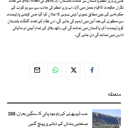
جس پر وزیر اعظم پاکستان نے گلگت بلتستان آرڈر 2019 کی دفعہ256/5 کے تحت
نگران حکومت کا قیام عمل میں لایا۔ اب وزیر اعظم کی جانب سے سپریم کورٹ کے
حکم نامے کے عین مطابق عبوری آئینی صوبے کا اعلان کیا گیا جس کیلئے پارلیمنٹ
سے منظوری کے بعد آئین میں ترمیم کی جائے گی۔ اس نظام کے تحت گلگت بلتستان
کو پارلیمنٹ آف پاکستان میں نمائندگی کے ساتھ وفاق کے تمام آئینی اور مالیاتی
اداروں میں نمائندگی دی جائے گی۔
متعلقہ
حب ڈیم بھرنے کے باوجود پانی کا سنگین بحران، 300
صنعتیں بندش کے دہانے پر پہنچ گئیں