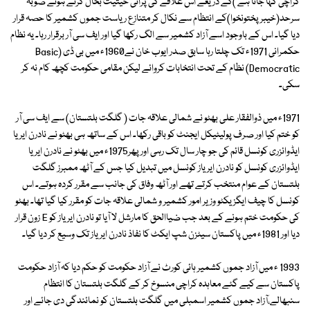
کراچی کہا جاتا ہے )کے ذریعے اس علاقے کی پرانی حیثیت بحال کرتے ہوئے صوبہ
سرحد(خیبر پختونخوا)کے انتظام سے نکال کر متنازع ریاست جموں کشمیر کا حصہ قرار
دیا گیا۔ اس کے باوجود اسے آزاد کشمیر سے الگ رکھا گیا اور ایف سی آر برقرار رہا۔ یہ نظام
حکمرانی 1971ء تک چلتا رہا سابق صدر ایوب خان نے1960ء میں بی ڈی (Basic
Democratic) نظام کے تحت انتخابات کروائے لیکن مقامی حکومت کچھ کام نہ کر
سکی۔
1971ء میں ذوالفقار علی بھٹو نے شمالی علاقہ جات ( گلگت بلتستان) سے ایف سی آر
کو ختم کیا اور صرف پولیٹیکل ایجنٹ کو باقی رکھا۔ اس کے ساتھ ہی بھٹو نے نادرن ایریا
ایڈوائزری کونسل قائم کی جو چار سال تک رہی اور پھر1975ء میں بھٹو نے نادرن ایریا
ایڈوائزری کونسل کو نادرن ایریاز کونسل میں تبدیل کیا جس کے آٹھ ممبرز گلگت
بلتستان کے عوام منتخب کرتے تھے اور آٹھ وفاق کی جانب سے مقرر کردہ ہوتے۔ اس
کونسل کا چیف ایگزیکٹو وزیر امور کشمیر و شمالی علاقہ جات کو مقرر کیا گیا تھا۔ بھٹو
کی حکومت ختم ہونے کے بعد جب ضیاالحق کا مارشل لا آیا تو نادرن ایریاز کو E زون قرار
دیا اور 1981ء میں پاکستان سیٹزن شپ ایکٹ کا نفاذ نادرن ایریاز تک وسیع کر دیا گیا۔
1993 ء میں آزاد جموں کشمیر ہائی کورٹ نے آزاد حکومت کو حکم دیا کہ آزاد حکومت
پاکستان سے کیے گئے معاہدہ کراچی منسوخ کر کے گلگت بلتستان کا انتظام
سنبھالے،آزاد جموں کشمیر اسمبلی میں گلگت بلتستان کو نمائندگی دی جائے اور