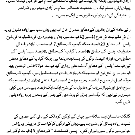
آزادی امیدواروں جبکہ چار فیصد نے جمعیت علمائے اسلام کے حق میں فیصلہ سنایا۔
پیپلزپارٹی ، مسلم لیگ ن، جمعیت علمائے اسلام اور آزادی امیدواروں کے لئے
پسندیدگی کی شرح دونوں جائزوں میں ایک جیسی ہے۔
رائے عامہ کے ان جائزوں کے مطابق عمران خان اب بھی وہاں سب سے زیادہ مقبول ہیں۔
ان کی مقبولیت کی شرح 41 سے 42 فیصد ہے۔ بلاول بھٹو زرداری کی مقبولیت کی شرح'
پلس ' کے مطابق 23 فیصد جبکہ گیلپ کے مطابق 17فیصد ہے۔ نوازشریف کی
مقبولیت ' پلس' کے مطابق 16فیصد ،' گیلپ ' کے مطابق 15فیصد ہے۔ ' پلس ' کے
مطابق مریم نواز 10فیصد لوگوں کی پسندیدہ رہنما ہیں جبکہ گیلپ کے مطابق محض
تین فیصد۔ ' پلس ' کے مطابق آصف علی زرداری آٹھ فیصد ، مولانا فضل الرحمن چھ
فیصد، سراج الحق تین فیصد جبکہ شہباز شریف دو فیصد مقبول ہیں۔ گیلپ کے مطابق
مولانا فضل الرحمن چار فیصد ، مریم نواز تین فیصد، آصف علی زرداری دو فیصد جبکہ
سراج الحق اور شہباز شریف کی مقبولیت کی شرح ایک، ایک فیصد ہے۔ اس میں کوئی
دوسری رائے نہیں کہ لوگ اسی پارٹی کو ووٹ دیں گے جس کے وعدوں پر وہ زیادہ یقین
کریں گے۔
گلگت بلتستان ایسا علاقہ ہے جہاں کے لوگوں کو ملک کے باقی کئی حصوں کی
نسبت زیادہ وسائل کی ضرورت ہے۔ یہاں کے لوگوں کو کیا مسائل درپیش ہیں؟ اس
حوالے سے لوگوں سے رائے لی گئی۔ '' پلس کنسلٹنٹ '' کے مطابق 48 فیصد لوگوں نے