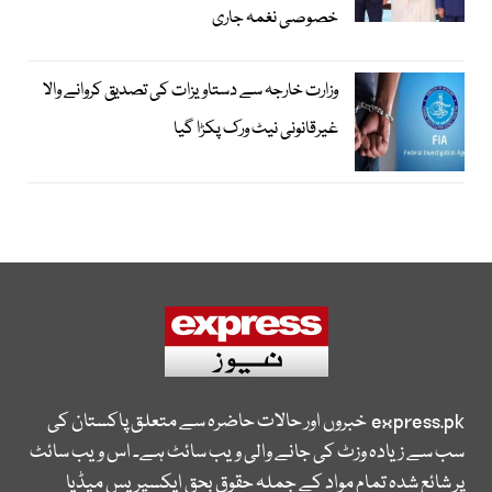
خصوصی نغمہ جاری
وزارت خارجہ سے دستاویزات کی تصدیق کروانے والا
غیرقانونی نیٹ ورک پکڑا گیا
express.pk
خبروں اور حالات حاضرہ سے متعلق پاکستان کی
سب سے زیادہ وزٹ کی جانے والی ویب سائٹ ہے۔ اس ویب سائٹ
پر شائع شدہ تمام مواد کے جملہ حقوق بحق ایکسپریس میڈیا