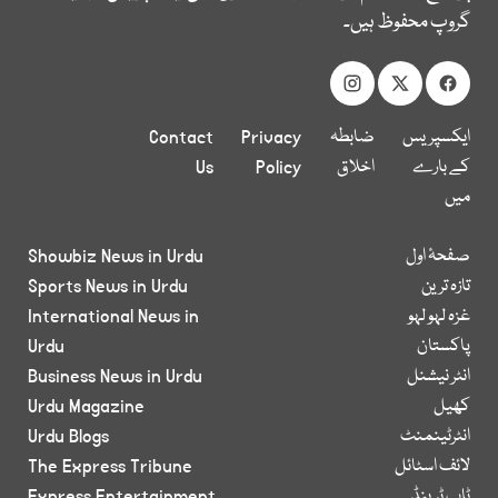
گروپ محفوظ ہیں۔
ایکسپریس
ضابطہ
Privacy
Contact
کے بارے
اخلاق
Policy
Us
میں
صفحۂ اول
Showbiz News in Urdu
تازہ ترین
Sports News in Urdu
غزہ لہو لہو
International News in
پاکستان
Urdu
انٹر نیشنل
Business News in Urdu
کھیل
Urdu Magazine
انٹرٹینمنٹ
Urdu Blogs
لائف اسٹائل
The Express Tribune
ٹاپ ٹرینڈ
Express Entertainment