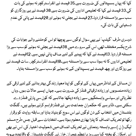
کہا کہ یہاں ہسپتالوں کی ضرورت ہے،35 فیصد نے انفراسٹرکچر نہ ہونے کی بات
کی،33 فیصد نے کہا کہ تعلیمی اداروں کی ضرورت ہے،30 فیصد نے بے روزگاری کو
سب سے بڑا مسئلہ قرار دیا۔27 فیصد نے بجلی نہ ہونے اور 20فیصد نے پانی کی عدم
دستیابی کی بات کی۔
دوسری طرف 'گیلپ' نے یہی سوال لوگوں سے پوچھا تو اس کو ملنے والے جوابات کی
شرح یکسر مختلف تھی، اس کے سروے میں 38فیصد نے بجلی نہ ہونے کو سب سے بڑا
مسئلہ قرار دیا، 13فیصد نے کہا کہ پینے کے لئے صاف پانی نہیں ہے، 12فیصد نے
تعلیمی اداروں کا نہ ہونا سب سے بڑا مسئلہ ہے۔10فیصد انفراسٹرکچر ، سات فیصد نے
بے روزگاری اور چھ فیصد نے ہسپتالوں کے نہ ہونے کو سب سے بڑا مسئلہ بتایا۔
ان مسائل کے تناظر میں یہاں کے لوگوں کو اپنا معیار زندگی بہتر بنانے کے لئے ترقی کے
زیادہ منصوبوں اور زیادہ ترقیاتی فنڈز کی ضرورت ہے۔ جہاں ایسے حالات ہوں، وہاں
نظریاتی اور سیاسی وابستگیوں سے زیادہ دیکھا جاتاہے کہ کون سی پارٹی فنڈز دے
سکتی ہے۔ ظاہر ہے کہ حکمران جماعت ہی نے فنڈز فراہم کرنے ہوتے ہیں۔ گلگت
بلتستان میں انتخاب کے دن لوگوں نے اس سوچ کو بنیاد بنایا اور سابقہ روایت کو برقرار
رکھا تو تحریک انصاف کا پلڑا بھاری معلوم ہوتا ہے۔ انتخابات سے قبل جس طرح مسلم
لیگ ( ن ) سے وابستہ رہنماؤں نے تحریک انصاف میں شمولیت اختیار کی، اس نے بھی
اس امکان کو پختہ کیا ہے۔ وزیراعظم عمران خان نے گلگت بلتستان کو باقاعدہ صوبہ