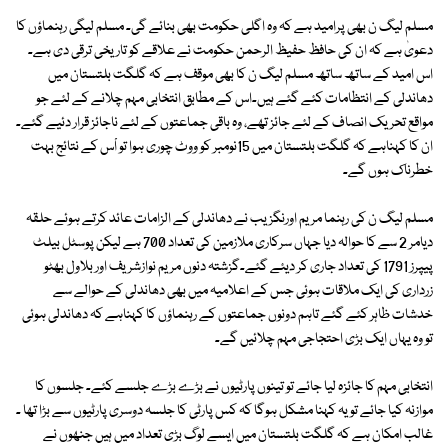
مسلم لیگ ن بھی پرامید ہے کہ وہ اگلی حکومت بھی بنائے گی۔ مسلم لیگی رہنماؤں کا
دعویٰ ہے کہ ان کی حافظ حفیظ الرحمن حکومت نے علاقے کو تاریخی ترقی دی ہے۔
اس امید کے ساتھ ساتھ مسلم لیگ ن کا بھی موقف ہے کہ گلگت بلتستان میں
دھاندلی کے انتظامات کئے گئے ہیں۔اس کے مطابق انتخابی مہم چلانے کے لئے جو
مواقع تحریک انصاف کے لئے جائز تھے، وہ باقی جماعتوں کے لئے ناجائز قرار دئیے گئے۔
ان کا کہناہے کہ گلگت بلتستان میں 15نومبر کو ووٹ چوری ہوا تو اْس کے نتائج بہت
خطرناک ہوں گے۔
مسلم لیگ ن کی رہنما مریم اورنگزیب نے دھاندلی کے الزامات عائد کرتے ہوئے حلقہ
دیامر 2 سے کا حوالہ دیا جہاں سرکاری ملازمین کی تعداد 700 ہے لیکن پوسٹل بیلٹ
پیپرز 1791 کی تعداد جاری کر دیئے گئے۔گزشتہ دنوں مریم نوازشریف اور بلاول بھٹو
زرداری کی ایک ملاقات ہوئی جس کے اعلامیہ میں بھی دھاندلی کے حوالے سے
خدشات ظاہر کئے گئے تاہم دونوں جماعتوں کے رہنماؤں کا کہناہے کہ دھاندلی ہوئی
تو وہ یہاں ایک بڑی احتجاجی مہم چلائیں گے۔
انتخابی مہم کا جائزہ لیا جائے تو تینوں پارٹیوں نے بڑے بڑے جلسے کئے۔ جلسوں کا
موازنہ کیا جائے تو یہ کہنا مشکل ہوگا کہ کس پارٹی کا جلسہ دوسری پارٹیوں سے بڑا تھا ۔
غالب امکان ہے کہ گلگت بلتستان میں ایسے لوگ بڑی تعداد میں ہیں جنھوں نے