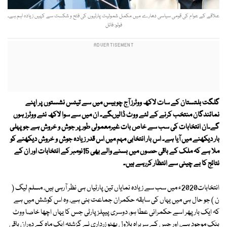
علاقے کے عوام کی قومی سیاسی دھارے میں مکمل شمولیت پارٹیوں کی فتح و شکست سے کہیں زیادہ اہم ہے۔
فوٹو: فائل
گلگت بلتستان کے سات لاکھ ووٹرز آج چوبیس میں سے تیئس نشستوں پر اپنے
نمائندگان منتخب کرنے کے لئے ووٹ ڈالیںگے۔ ان میں سے سوا لاکھ نئے ووٹرز ہوں
گے۔ان انتخابات کی سب سے خاص بات غیرمعمولی طور پر جوش و خروش ہے جو پہلی
بار دیکھنے میں آیا ہے۔ اس بار انتخابی مہم میں اس قدر زیادہ جوش و خروش دیکھنے کو
ملا ہے کہ ملک کے باقی حصوں میں بسنے والے بھی 15نومبر کے انتخابات اور ان کے
نتائج کا بے چینی سے انتظار کررہے ہیں۔
انتخابات2020ء میں سب سے زیادہ نمایاں تین پارٹیاں ہی نظر آرہی ہیں، مسلم لیگ (
ن ) جو حال ہی میں یہاں کی سابقہ حکمران جماعت بنی ہے، وہ اس کوشش میں ہے
کہ ایک بار پھر اسے حکمرانی عطا ہو، دوسری پیپلزپارٹی جس کا یہاں اچھا خاصا ووٹ
بنک موجود ہے، اور جس کے سربراہ بلاول بھٹو زرداری نے گزشتہ ایک ماہ کے دوران باقی