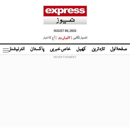
AUGUST 08, 2026
اشتہار لگائیں |
لائیو ٹی وی
| آج کا اخبار
صفحۂ اول
تازہ ترین
کھیل
خاص خبریں
پاکستان
انٹر نیشنل
ٹا