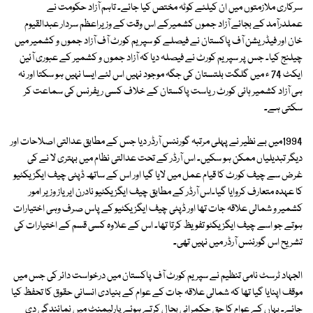
سرکاری ملازمتوں میں ان کیلئے کوٹہ مختص کیا جائے۔ تاہم آزاد حکومت نے
عملدرآمد کے بجائے آزاد جموں کشمیرکے اس وقت کے وزیراعظم سردار عبدالقیوم
خان اور فیڈریشن آف پاکستان نے فیصلے کو سپریم کورٹ آف آزاد جموں و کشمیر میں
چیلنج کیا۔ جس پر سپریم کورٹ نے فیصلہ دیا کہ آزاد جموں و کشمیر کے عبوری آئین
ایکٹ 74 ء میں گلگت بلتستان کی جگہ موجود نہیں اس لئے ایسا نہیں ہو سکتا اور نہ
ہی آزاد کشمیر ہائی کورٹ ریاست پاکستان کے خلاف کسی ریفرنس کی سماعت کر
سکتی ہے۔
1994میں بے نظیر نے پہلی مرتبہ گورننس آرڈر دیا جس کے مطابق عدالتی اصلاحات اور
دیگر تبدیلیاں ممکن ہو سکیں۔ اس آرڈر کے تحت عدالتی نظام میں بہتری لا نے کی
غرض سے چیف کورٹ کا قیام عمل میں لایا گیا اور اس کے ساتھ ڈپٹی چیف ایگزیکٹیو
کا عہدہ متعارف کروایا گیا۔اس آرڈر کے مطابق چیف ایگزیکٹیو نادرن ایریاز وزیر امور
کشمیر و شمالی علاقہ جات تھا اور ڈپٹی چیف ایگزیکٹیو کے پاس صرف وہی اختیارات
ہوتے جو اسے چیف ایگزیکٹو تفویظ کرتا تھا۔ اس کے علاوہ کسی قسم کے اختیارات کی
تشریح اس گورننس آرڈر میں نہیں تھی۔
الجہاد ٹرسٹ نامی تنظیم نے سپریم کورٹ آف پاکستان میں درخواست دائر کی جس میں
موقف اپنایا گیا تھا کہ شمالی علاقہ جات کے عوام کے بنیادی انسانی حقوق کا تحفظ کیا
جائے۔ یہاں کے عوام کا حق حکمرانی بحال کرتے ہوئے پارلیمنٹ میں نمائندگی دی