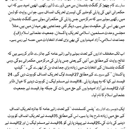
سارے کام چھوڑ کر گلگت بلتستان ہی میں ڈیرے ڈالے رکھے، انھیں امید ہے کہ اب
حکمرانی انہی کی پارٹی کو ملے گی، تیسری تحریک انصاف ہے، جو اس روایت کو ذہن
میں رکھے ہوئے ہے کہ مرکز میں جس پارٹی کی حکمرانی ہوتی ہے،گلگت بلتستان
میں بھی اسی کی حکومت ہوتی ہے۔ دیگر کئی جماعتیں بھی میدان میں ہیں، مثلاً
مجلس وحدت مسلمین، اسلامی تحریک پاکستان، جمعیت علمائے اسلام (ف)،
جماعت اسلامی۔ آزاد امیدواروں کی بھی بڑی تعداد انتخابات میں حصہ لے رہی ہے۔
اب تک مختلف اداروں کے تحت ہونے والے رائے عامہ کے جائزے ظاہر کررہے ہیں کہ
نتائج روایت کے مطابق ہی آئیں گے یعنی جس پارٹی کی مرکز میں حکمرانی ہوگی، وہی
گلگت بلتستان کے انتخابات میں زیادہ بڑی جماعت بن کر ابھرے گی ۔ '' گیلپ
پاکستان '' کے سروے کے مطابق 27 فیصد لوگ تحریک انصاف کو ووٹ دیں گے ، 24
فیصد نے کہا کہ وہ پیپلزپارٹی ، 14فیصد نے مسلم لیگ ن کو ووٹ دینے کا خیال ظاہر
کیا۔ 12فیصد نے آزاد امیدواروں کے حق میں بات کی جبکہ چار فیصد نے جمعیت
علمائے اسلام کا نام لیا۔
ایک دوسرے ادارے ' پلس کنسلٹنٹ ' کے تحت رائے عامہ کا جائزہ تحریک انصاف
کے حق میں زیادہ شرح بتا رہا ہے۔ اس کے مطابق 35فیصد نے تحریک انصاف کو ووٹ
دینے کی بات کی۔26فیصد نے پیپلزپارٹی کو ،14فیصد نے مسلم لیگ ن اور 12فیصد نے