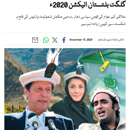
گلگت بلتستان الیکشن 2020ء
علاقے کے عوام کی قومی سیاسی دھارے میں مکمل شمولیت پارٹیوں کی فتح و
شکست سے کہیں زیادہ اہم ہے
دانش ارشاد
/
عبید اللہ عابد
November 15, 2020