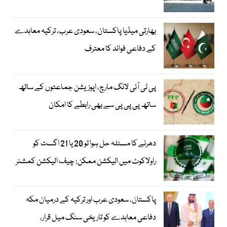
بھارتی میڈیا پاکستان، سعودی عرب، ترکیہ معاہدے
کے دفاعی فوائد کا معترف
پی ٹی آئی لانگ مارچ، اپوزیشن جماعتوں کے ساتھ
ساتھ پی پی پی سے بھی رابطے کا امکان
دھرنے کا مسئلہ حل ہوا تو 20 یا 21 اگست کو
راولاکوٹ میں الیکشن ممکن: چیف الیکشن کمشنر
پاکستان، سعودی عرب اور ترکیہ کے درمیان مکہ
دفاعی معاہدے کو تاریخی سنگ میل قرار،