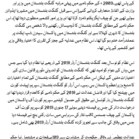
کے پاس تھے۔2009 ء کے حکم نامے میں پہلی مرتبہ گلگت بلتستان میں وزیر اور
وزارت کے الفاظ متعارف کروائے گئے(اس سے قبل گلگت بلتستان میں مشیر یا ایڈوائزر
ہوتے تھے جن کو چیف ایگزیکٹو نامزد کرتا تھا اور وزیر امور کشمیر منظوری دیتا تھا)۔ اس
حکم نامے کے مطابق گلگت بلتستان کا ڈومیسائل رکھنے والا شخص ہی گلگت
بلتستان کا شہری کہلاتا ہے اور گلگت بلتستان میں پاکستان سیٹزن شپ ایکٹ پر
عملدرآمد ختم ہو گیا تھا۔ اس نظام میں عدلیہ کے ججز کی تقرری کا اختیار وفاقی وزیر
امور کشمیر کے پاس تھا۔
اس نظام کو نو سال بعد گلگت بلتستان آرڈر 2018 کے ذریعے نیا نظام دیا گیا ہے جس
میں وہاں کے عوام کو امید تھی کہ گلگت بلتستان کو اندرونی طور پر قانون سازی کے
اختیارات ملیں گے لیکن اس حکم نامے کے مطابق گلگت بلتستان کے تمام اختیارات
کا منبع وزیراعظم پاکستان ہی رہے۔ اس آرڈر کو گلگت بلتستان سپریم اپیلٹ کورٹ
میں چیلنج کیا گیا اور فاضل عدالت نے 2018 کے حکم نامے کو کالعدم قرار دیدیا تھا اور
گلگت بلتستان بار کونسل نے حقوق کے حصول کیلئے سپریم کورٹ آف پاکستان میں
درخواست دائر کی جس پر فیصلہ دیتے ہوئے 17 جنوری 2019 کو سپریم کورٹ آف
پاکستان کے چیف جسٹس ثاقب نثار کی سربراہی میں سات رکنی بنچ نے فیصلہ دیا
جس میں وفاق کی جانب سے تجویز کردہ گلگت بلتستان آرڈر 2019 بھی شامل ہے۔
عدالت عظمیٰ نے وفاقی حکومت کی مشاورت سے 109صفحات پر مشتمل نیا حکم