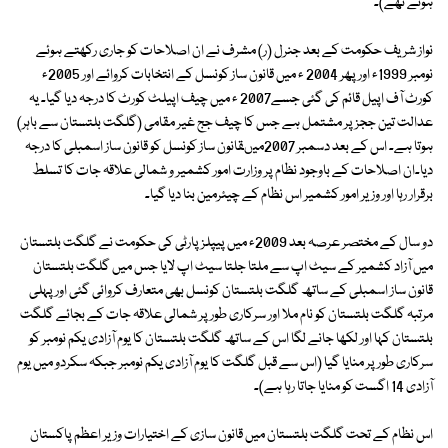
ہوتے تھے)۔
نواز شریف حکومت کے بعد جنرل (ر) مشرف نے ان اصلاحات کو جاری رکھتے ہوئے
نومبر 1999ء اور پھر 2004 ء میں قانون ساز کونسل کے انتخابات کروائے اور 2005ء
کورٹ آف اپیل قائم کی گئی جسے2007 ء میں چیف اپیلٹ کورٹ کا درجہ دیا گیا۔ یہ
عدالت تین ججز پر مشتمل ہے جس کا چیف جج غیر مقامی (گلگت بلتستان سے باہر)
ہوتا ہے۔ اس کے بعد دسمبر 2007میںقانون ساز کونسل کو قانون ساز اسمبلی کا درجہ
دیا۔ان اصلاحات کے باوجود نظام پر وزارت امور کشمیر و شمالی علاقہ جات کا تسلط
برقرار رہا اور وزیر امور کشمیر اس نظام کے چیئرمین بنا دیا گیا۔
دو سال کے مختصر عرصہ بعد 2009ء میں پیپلز پارٹی کی حکومت نے گلگت بلتستان
میں آزاد کشمیر کے سیٹ اپ سے ملتا جلتا سیٹ اپ لایا جس میں گلگت بلتستان
قانون ساز اسمبلی کے ساتھ گلگت بلتستان کونسل بھی متعارف کروائی گئی اور پہلی
مرتبہ گلگت بلتستان کو نام ملا اور سرکاری طور پر شمالی علاقہ جات کے بجائے گلگت
بلتستان کہا اور لکھا جانے لگا اس کے ساتھ گلگت بلتستان کا یوم آزادی یکم نومبر کو
سرکاری طور پر منایا گیا (اس سے قبل گلگت کا یوم آزادی یکم نومبر جبکہ سکردو میں یوم
آزادی 14 اگست کو منایا جاتا رہا ہے)۔
اس نظام کے تحت گلگت بلتستان میں قانون سازی کے اختیارات وزیر اعظم پاکستان