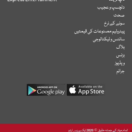
دلچسپ و عجیب
صحت
سونے کے نرخ
پیٹرولیم مصنوعات کی قیمتیں
سائنس و ٹیکنالوجی
بلاگ
بزنس
ویڈیوز
جرائم
تمام مواد کے جملہ حقوق © 2026 ایکسپریس اردو