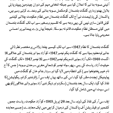
آئینی صوبہ بنا نے کا اعلان کیا ہے جبکہ انتخابی مہم کے دوران چیئرمین پیپلز پارٹی
بلاول بھٹو زرداری گلگت بلتستان کو مکمل صوبہ بنانے کے وعدے کرتے رہے ہیں۔
پاکستان کی پارلیمنٹ نے آج تک گلگت بلتستان میں نظام حکومت چلانے کیلئے
کوئی قانون سازی نہیں کی، یہی وجہ ہے کہ تقسیم برصغیر سے اب تک گلگت بلتستان
میں کوئی مستقل نظام حکومت قائم نہ ہو سکا ، نتیجتاً یہاں بڑے پیمانے پر احساس
محرومی پایا جاتا ہے۔
گلگت بلتستان کا نظام 1947ء سے اب تک کیسے چلتا رہا؟اس پر مختصر نظر ڈالی
جائے تو معلوم ہوتا ہے کہ گلگت یکم نومبر 1947ء کو آزاد ہوا اور بلتستان کے علاقے 14
اگست 1948ء تک آزاد ہوئے تاہم یکم نومبر1947ء سے 16 نومبر 1947 ء تک گلگت کی
حیثیت آزاد ریاست کی رہی ۔ پھر سولہ نومبر کو شمالی مغربی سرحدی صوبہ ( جس کا آج
نام خیبر پختونخوا ہے ) کے انتظام میں لایا گیا اور سردار عالم خان کو گلگت میں
پولیٹیکل ایجنٹ مقرر کیا گیا۔ اس کے ساتھ یہاں ایف سی آر (فرنٹئیر کرائم ریگولیشن)کا
نفاذ کیا گیا۔ ایک سال بعد بلتستان (سکردو اور دیگر نئے آزاد ہونے والے علاقوں)کو بھی
اسی سیٹ اپ میں شامل کیا گیا۔
ایف سی آر کے نفاذ کے ڈیڑھ سال بعد 28 اپریل 1949ء کو آزاد حکومت ریاست جموں
کشمیر اور فیڈریشن آف پاکستان کے درمیان کراچی میں ایک معاہدے (جسے معاہدہ