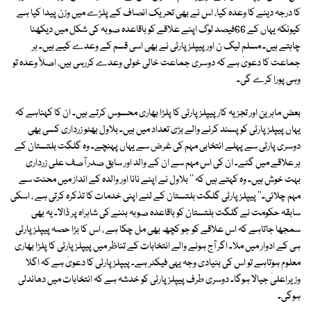
کا درجہ دینے کا وعدہ کیا، اس نے بھی تحریک انصاف کے پلڑے میں وزن پیدا کیا ہے
کیونکہ یہاں کے 66فیصد لوگ اپنے علاقے کو باقاعدہ صوبہ کی شکل میں دیکھنا
چاہتے ہیں۔ مسلم لیگ ن اور پیپلزپارٹی نے بھی اسی قسم کے وعدے کیے ہیں۔ ہر
جماعت کا دعویٰ ہے کہ دوسری جماعت خالی خولی وعدے کررہی ہیں، اصلاً وعدہ تو
وہی پورا کرے گی۔
بعض ماہرین اور تجزیہ کار پیپلزپارٹی کا پلڑا بھاری محسوس کرتے ہیں۔ ان کا کہناہے کہ
یہاں پیپلزپارٹی کو پسند کرنے والے بڑی تعداد میں ہیں۔ بلاول بھٹو زرداری کسی بھی
دوسری پارٹی سے پہلے انتخابی مہم کی غرض سے یہاں پہنچے۔ وہ گلگت بلتستان کے
ہر علاقے میں گئے۔ ان کی اس مہم سے ان کے والد اور سابق صدر آصف علی زرداری
بہت خوش ہیں۔ وہ کہتے ہیں کہ '' بلاول نے اپنے نانا اور والدہ کے انداز میں محنت سے
مہم چلائی۔'' پیپلزپارٹی گلگت بلتستان کے لئے اپنی خدمات کا تذکرہ کرتی ہے ، اسکی
سابقہ حکومت نے گلگت بلتستان کو باقاعدہ صوبہ بننے کی شاہراہ پر ڈالا۔ یہ بھی
سمجھا جاتاہے کہ اس علاقے کو جو کچھ بھی مل چکا ہے ، اس کا بڑا حصہ پیپلزپارٹی
ہی کے ادوار میں ملا۔ اگر آج ہونے والے انتخابات کے تناظر میں پیپلزپارٹی کا پلڑا بھاری
معلوم ہوتاہے تو اس کی بنیادی وجہ یہی فیکٹر ہے۔ پیپلزپارٹی کا دعویٰ ہے کہ اگلا
وزیراعلیٰ جیالا ہوگا۔ دوسری طرف پیپلز پارٹی کو خدشہ ہے کہ انتخابات میں دھاندلی
ہوگی۔