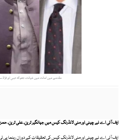
مقدمے میں امانت میں خیانت، دھوکہ دہی اور فراڈ سمی
ایف آئی اے نے چینی اور منی لانڈرنگ کیس میں جہانگیر ترین، علی ترین، حمزہ 
ایف آئی اے نے چینی اور منی لانڈرنگ کیس کی تحقیقات کے دوران رہنما پی ٹی ا