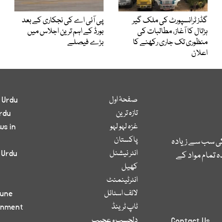
گڈز ٹرانسپورٹ کی ملک گیر
پی آئی اے کی نجکاری کے بعد
ہڑتال کا آغاز، مطالبات کی
بورڈ کے اہم ترین اجلاس میں
منظوری تک جاری رکھنے کا
بڑے فیصلے
اعلان
صفحۂ اول
 Urdu
تازہ ترین
rdu
غزہ لہو لہو
ws in
پاکستان
کی سب سے زیادہ
انٹر نیشنل
 Urdu
 تمام مواد کے
کھیل
انٹرٹینمنٹ
لائف اسٹائل
bune
ٹاپ ٹرینڈ
inment
دلچسپ و عجیب
Contact Us