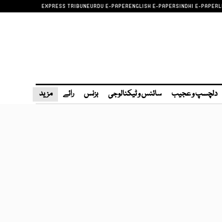
EXPRESS TRIBUNE
URDU E-PAPER
ENGLISH E-PAPER
SINDHI E-PAPER
L
دلچسپ و عجیب
سائنس و ٹیکنالوجی
بزنس
رائے
مزید