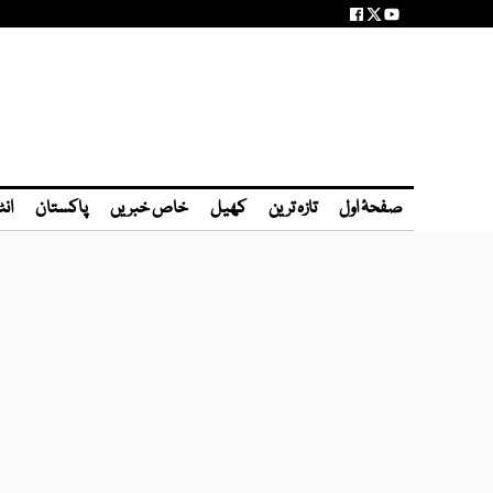
صفحۂ اول
تازہ ترین
کھیل
خاص خبریں
پاکستان
انٹ