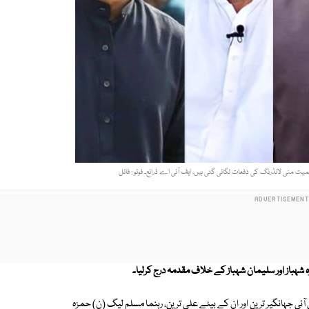
ت منی لانڈرنگ کی دفعات لگائی گئی ہیں، ایف آئی اے ذرائع۔ فوٹو : فائل
شہباز اور سلیمان شہباز کے خلاف مقدمہ درج کرلیا۔
ٓئی جہانگیر ترین اور ان کے بیٹے علی ترین، رہنما مسلم لیگ (ن) حمزہ