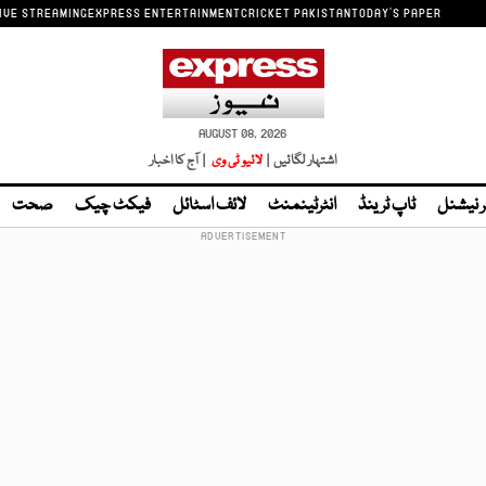
IVE STREAMING
EXPRESS ENTERTAINMENT
CRICKET PAKISTAN
TODAY'S PAPER
AUGUST 08, 2026
اشتہار لگائیں |
لائیو ٹی وی
| آج کا اخبار
ر نیشنل
ٹاپ ٹرینڈ
انٹرٹینمنٹ
لائف اسٹائل
فیکٹ چیک
صحت