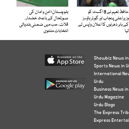
حافظ نعیم نے 9 اگست کو
بلوچستان؛ امن و امان کی
وزیراعلیٰ پنجاب اور گورنر ہاؤسز
صورتحال کے باعث خضدار،
کے باہر دھرنوں کا اعلان واپس لے
قلات، حب میں ضمنی بلدیاتی
لیا
انتخابات ملتوی
Showbiz News in
Sports News in U
International Ne
Urdu
Business News in
Urdu Magazine
Urdu Blogs
The Express Tri
Express Enterta