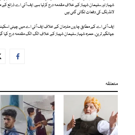
شہباز اور سلیمان شہباز کے خلاف مقدمہ درج کرلیا ہے، ایف آئی اے ذرائع کے
لانڈرنگ کی دفعات لگائی گئی ہیں
ایف آئی اے کے مطابق چاروں ملزمان کے خلاف ایف آئی اے میں چینی اسکین
جہانگیر ترین، حمزہ شہباز سلیمان شہباز کے خلاف الگ الگ مقدمہ درج کیا گی
متعلقہ