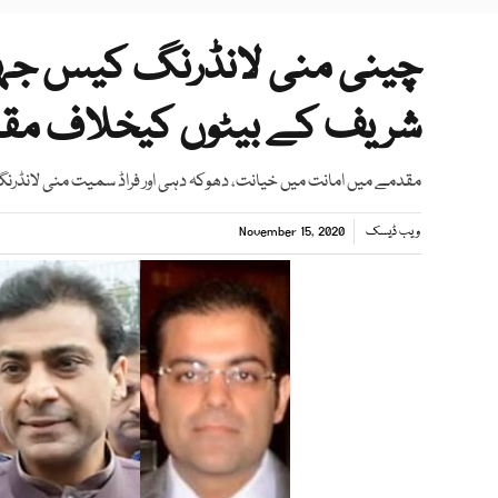
چینی منی لانڈرنگ کیس جہانگ
شریف کے بیٹوں کیخلاف مق
مقدمے میں امانت میں خیانت، دھوکہ دہی اور فراڈ سمیت منی لانڈرنگ
ویب ڈیسک
November 15, 2020