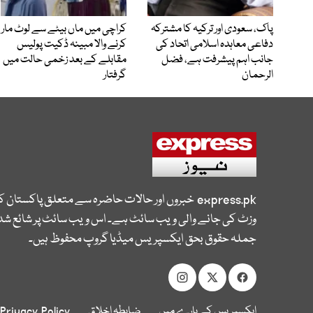
پاک، سعودی اور ترکیہ کا مشترکہ
کراچی میں ماں بیٹے سے لوٹ مار
دفاعی معاہدہ اسلامی اتحاد کی
کرنے والا مبینہ ڈکیت پولیس
جانب اہم پیشرفت ہے، فضل
مقابلے کے بعد زخمی حالت میں
الرحمان
گرفتار
express.pk
خبروں اور حالات حاضرہ سے متعلق پاکستان 
وزٹ کی جانے والی ویب سائٹ ہے۔ اس ویب سائٹ پر شائع شدہ
جملہ حقوق بحق ایکسپریس میڈیا گروپ محفوظ ہیں۔
ایکسپریس کے بارے میں
ضابطہ اخلاق
Privacy Policy