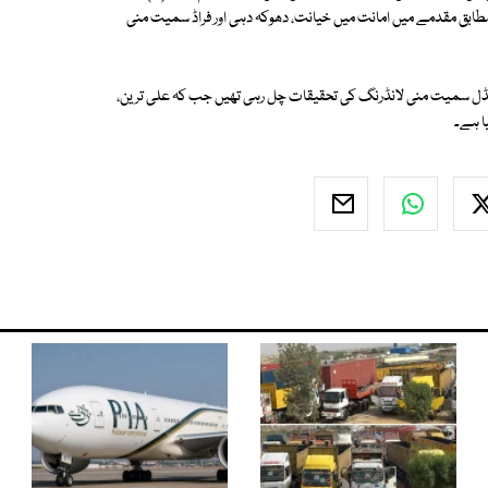
 مطابق مقدمے میں امانت میں خیانت، دھوکہ دہی اور فراڈ سمیت منی
ڈل سمیت منی لانڈرنگ کی تحقیقات چل رہی تھیں جب کہ علی ترین،
ا ہے۔