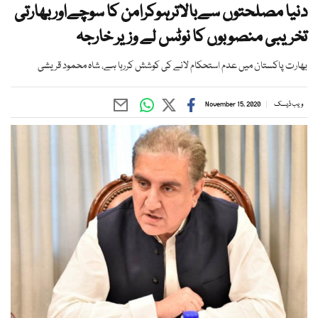
دنیا مصلحتوں سےبالاترہوکرامن کا سوچےاوربھارتی
تخریبی منصوبوں کا نوٹس لے وزیر خارجہ
بھارت پاکستان میں عدم استحکام لانے کی کوشش کررہا ہے، شاہ محمود قریشی
ویب ڈیسک
November 15, 2020