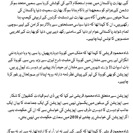
گے، بھارت پاکستان میں عدم استحکام لانے کی کوشش کررہا ہے، ہمیں متحد ہوکر
دشمن کےعزائم کو سمجھنا اور ناکام بنانا ہوگا، بھارت سمیت دنیا پاکستان کی
صلاحیتوں سے بخوبی آگاہ ہے، بھارت نے دہشت گردوں کے تربیتی کیمپ بنا
رکھےہیں۔ ان کا کہنا تھا کہ دنیا سیاسی مصلحتوں سے بالاتر ہو کر امن کے لیے سوچے،
تمام شواہد پاکستانی عوام اور دنیا کے سامنے رکھ دیے ہیں، دنیا کو بھارت کے تخریبی
منصوبوں کا نوٹس لیناچاہیے۔
شاہ محمود قریشی کا کہنا تھا کہ ملک میں کورونا دوبارہ پھیل رہا ہے، یہ وبا دوبارہ نئی
انگڑائی لے رہی ہے، ملتان میں کورونا کی مثبت شرح تیزی سے بڑھ رہی ہے، کورونا کے
ہاٹ اسپاٹ 11 بڑے شہروں میں سے ملتان اور حیدرآباد پہلے اور دوسرے لیول پر ہیں،
اپوزیشن کو بھی کورونا کی لہر کے پیش نظر ذمہ دارانہ رویہ اپنانا اور صورتحال پر غور کرنا
چاہیے۔
اپوزیشن سے متعلق شاہ محمود قریشی نے کہا کہ پی ڈی اہم قیادت کنفیوژن کا شکار
ہے، اپوزیشن کی صفوں میں یکسوئی نہیں ہے، اپوزیشن کی ایک جماعت کا بیان ایک
جانب تو دوسری کا دوسری طرف ہے، اپوزیشن کی خواہش ہے کہ ان کی حکومت بنے،
اگر اپوزیشن کی خواہش پر چلتے تو 2018 میں ہماری حکومت ہی نہیں بنتی۔
شاہ محمود قریشی کا کہنا تھا کہ کسی کے لیے نہ این آر او کا ارادہ تھا، نہ ہے اور نہ ہوگا،