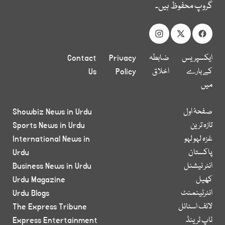
گروپ محفوظ ہیں۔
ایکسپریس
ضابطہ
Privacy
Contact
کے بارے
اخلاق
Policy
Us
میں
صفحۂ اول
Showbiz News in Urdu
تازہ ترین
Sports News in Urdu
غزہ لہو لہو
International News in
پاکستان
Urdu
انٹر نیشنل
Business News in Urdu
کھیل
Urdu Magazine
انٹرٹینمنٹ
Urdu Blogs
لائف اسٹائل
The Express Tribune
ٹاپ ٹرینڈ
Express Entertainment