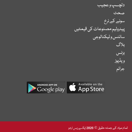
دلچسپ و عجیب
صحت
سونے کے نرخ
پیٹرولیم مصنوعات کی قیمتیں
سائنس و ٹیکنالوجی
بلاگ
بزنس
ویڈیوز
جرائم
تمام مواد کے جملہ حقوق © 2026 ایکسپریس اردو