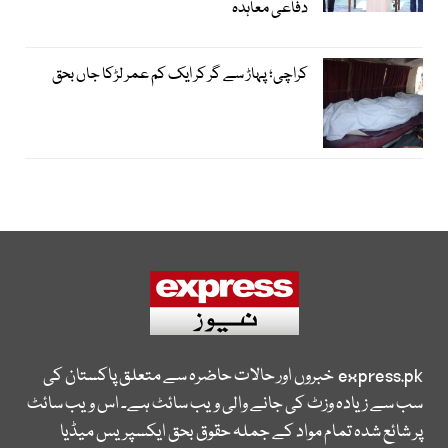
دفاعی معاہدہ
کراچی؛ پہاڑ سے گر کر ایک کم عمر لڑکا جاں بحق
express.pk
خبروں اور حالات حاضرہ سے متعلق پاکستان کی
سب سے زیادہ وزٹ کی جانے والی ویب سائٹ ہے۔ اس ویب سائٹ
پر شائع شدہ تمام مواد کے جملہ حقوق بحق ایکسپریس میڈیا