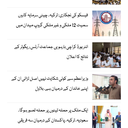
فیسکو کی نجکاری: ترکیہ، چینی سرمایہ کاروں
سمیت 12 ملکی و غیر ملکی گروپ میدان میں
انٹر بورڈ کراچی بارہویں جماعت آرٹس ریگولر کے
نتائج کا اعلان
وزیراعظم سے کوئی شکایت نہیں اصل لڑائی ان کے
اپنے خاندان کے درمیان ہے، بلاول
ایک ملک پر حملہ تینوں پر حملہ تصور ہوگا،
سعودیہ، ترکیہ، پاکستان کے درمیان سہ فریقی