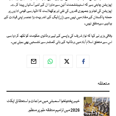
اپوزیشن چاہتی ہے کہ اسٹیبلشمنٹ آئین سے ماورا ان کے لئے آسانیاں پیدا کرے،
اپوزیشن کی تجاویز جمہوری قدروں کی نفی اور بوکھلاہٹ کا اظہار ہے، قومی اداروں پر
حملہ پاکستان کے مفاد میں نہیں ہے، (ن) لیگ کے اندر بہت بڑا عنصر اپنی قیادت کے
بیانیے سےمتفق نہیں۔
وفاقی وزیر نے کہا کہ نواز شریف کی واپسی کے لیے برطانوی حکومت کو لکھ کر دیا ہے،
اس سے متعلق اسلام آباد میں برطانیہ کے ہائی کمشنر سے نشستیں بھی ہوئی ہیں۔
متعلقہ
خیبرپختونخوا اسمبلی میں مراعات و استحقاق ایکٹ
2026 میں ترامیم متفقہ طور پر منظور