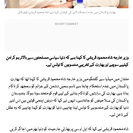
بھارت پاکستان میں عدم استحکام لانے کی کوشش کررہا ہے، شاہ محمود قریشی۔ فوٹو: فائل
وزیر خارجہ شاہ محمود قریشی کا کہنا ہے کہ دنیا سیاسی مصلحتوں سے بالاتر ہو کر امن
کیلیے سوچے اور بھارت کے تخریبی منصوبوں کا نوٹس لے۔
ملتان میں میڈیا سے گفتگو میں وزیر خارجہ شاہ محمود قریشی کا کہنا تھا کہ بھارت
پاکستان میں عدم استحکام چاہتا ہے تاہم ہمیں دشمن کے عزائم کو سمجھ کر ناکام
بنانا ہے، بھارت کی سازشوں کو ناکام بنانے کے لیے قوم کو متحد ہونا ہوگا، ہندوستان
پاکستان کی صلاحیتوں کو جانتاہے۔ انہوں نے کہا کہ دونوں ایٹمی قوتیں ہیں اس لئے
دنیا کو بھارت کے منصوبے کا نوٹس لینا چاہیے، دنیا کو بھارت کو کہنا چاہیے کہ وہ عقل
کے ناخن لے۔
شاہ محمود قریشی نے کہا کہ ایل او سی پر بھارتی جارحیت کو دنیا بھر میں اجاگر کریں