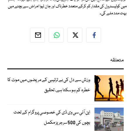
میں کولیسٹرول کی مقدار کم کرکے متعدد خطرناک اور جان لیوا امراض سے بچنے میں
بہت مدد ملے گی۔
متعلقہ
ورزش سے دل کی بے ترتیبی کے مریضوں میں موت کا
خطرہ کم ہو سکتا ہے، تحقیق
این آئی سی وی ڈی کی خصوصی پروگرام کے تحت
بچوں کی 500 سرجریز مکمل