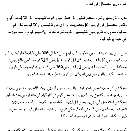
کے طور پر استعمال کی گئی۔
وہ رضاکار جنہوں نے ہر ہفتے گولیوں کی شکل میں ''ایویناکیومیب'' کی 450 ملی گرام
مقدار استعمال کی، ان میں 16 ہفتے بعد ایل ڈی ایل کولیسٹرول 56 فیصد تک کم
ہوگیا۔ تمام رضاکاروں میں کولیسٹرول کم ہونے کا تجزیہ ''پلاسیبو گروپ'' سے موازنے
کی بنیاد پر کیا گیا۔
اسی طرح پورے ہفتے میں گولیوں کے طور پر اس دوا کی 300 ملی گرام مقدار لینے والے
رضاکاروں میں 16 ہفتے بعد ایل ڈی ایل کولیسٹرول میں 52.9 فیصد کمی واقع ہوئی؛
جبکہ اس سے نصف مقدار یعنی 2 ہفتے میں 300 ملی گرام ایویناکیومیب کی گولیاں
استعمال کرنے والوں میں بھی ایل ڈی ایل کولیسٹرول 38.5 فیصد کم ہوا۔
انجکشن کی صورت میں یہ دوا لینے والے مریضوں کو بھی بہت افاقہ ہوا۔ ریسرچ رپورٹ
سے پتا چلتا ہے کہ جن رضاکاروں نے 15 ملی گرام فی کلوگرام کی مقدار میں یہ دوا بطور
انجکشن استعمال کی تھی، ان میں ایل ڈی ایل کولیسٹرول کم ہونے کا تناسب 50.5
فیصد رہا، جبکہ 5 ملی گرام فی کلوگرام کی شرح سے یہ دوا استعمال کرنے والوں میں ایل
ڈی ایل کولیسٹرول اوسطاً 24.2 فیصد کم ہوگیا۔
کولیسٹرول کے علاج میں اس دوا کو ایک اہم پیش رفت قرار دیا جارہا ہے کیونکہ جسم