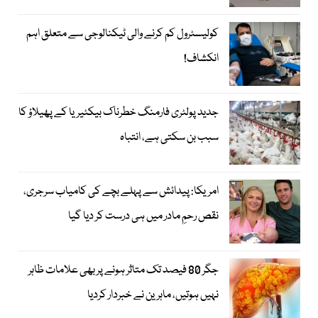
کولیسٹرول کم کرنے والی ٹیکنالوجی سے متعلق اہم
انکشاف!
جدید پولٹری فارمنگ خطرناک بیکٹیریا کے پھیلاؤ کا
سبب بن سکتی ہے، انتباہ
امریکا: پیدائش سے پہلے بچے کی کامیاب سرجری،
نقص رحمِ مادر میں ہی درست کر دیا گیا
جگر 80 فیصد تک متاثر ہونے پر بھی علامات ظاہر
نہیں ہوتیں، ماہرین نے خبردار کردیا