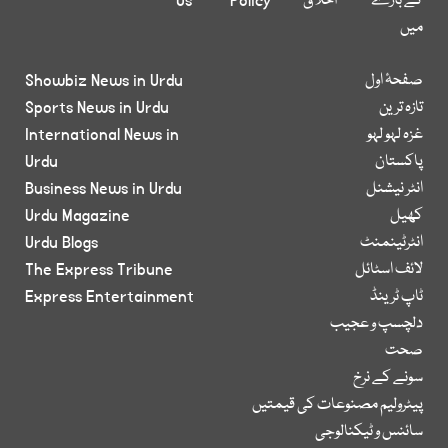
کے بارے
اخلاق
Policy
Us
میں
صفحۂ اول
Showbiz News in Urdu
تازہ ترین
Sports News in Urdu
غزہ لہو لہو
International News in
پاکستان
Urdu
انٹر نیشنل
Business News in Urdu
کھیل
Urdu Magazine
انٹرٹینمنٹ
Urdu Blogs
لائف اسٹائل
The Express Tribune
ٹاپ ٹرینڈ
Express Entertainment
دلچسپ و عجیب
صحت
سونے کے نرخ
پیٹرولیم مصنوعات کی قیمتیں
سائنس و ٹیکنالوجی