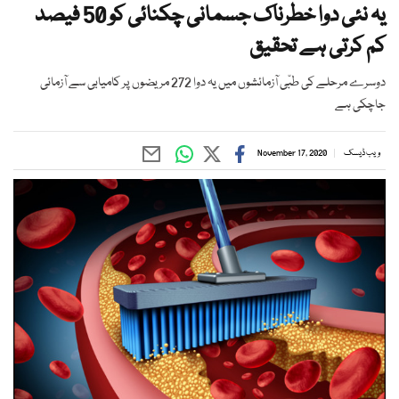
یہ نئی دوا خطرناک جسمانی چکنائی کو 50 فیصد
کم کرتی ہے تحقیق
دوسرے مرحلے کی طبّی آزمائشوں میں یہ دوا 272 مریضوں پر کامیابی سے آزمائی
جاچکی ہے
ویب ڈیسک
November 17, 2020