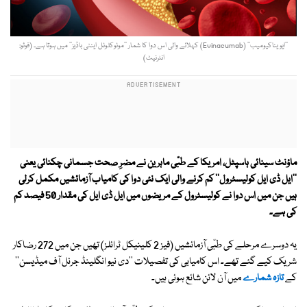
’’ایویناکیومیب‘‘ (Evinacumab) کہلانے والی اس دوا کا شمار ’’مونوکلونل اینٹی باڈیز‘‘ میں ہوتا ہے۔ (فوٹو:
انٹرنیٹ)
ماؤنٹ سینائی ہاسپٹل، امریکا کے طبّی ماہرین نے مضرِ صحت جسمانی چکنائی یعنی
''ایل ڈی ایل کولیسٹرول'' کم کرنے والی ایک نئی دوا کی کامیاب آزمائشیں مکمل کرلی
ہیں جن میں اس دوا نے کولیسٹرول کے مریضوں میں ایل ڈی ایل کی مقدار 50 فیصد کم
کی ہے۔
یہ دوسرے مرحلے کی طبّی آزمائشیں (فیز 2 کلینیکل ٹرائلز) تھیں جن میں 272 رضاکار
شریک کیے گئے تھے۔ اس کامیابی کی تفصیلات ''دی نیو انگلینڈ جرنل آف میڈیسن''
کے
تازہ شمارے
میں آن لائن شائع ہوئی ہیں۔