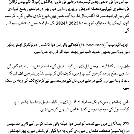
اب اس دوا کی حتمی، یعنی تیسرے مرحلے کی طبّی آزمائشوں (فیز 3 کلینیکل ٹرائلز)
کی منظوری کےلیے متعلقہ امریکی اور یورپی اداروں میں بھی درخواستیں جمع کروا دی
گئی ہیں اور امید ہے کہ اگلے سال تک یہ آزمائشیں بھی شروع کردی جائیں گی۔ اگر سب
کچھ ٹھیک رہا تو متوقع طور پر یہ دوا 2023 یا 2024 تک مارکیٹ میں دستیاب ہوجائے
گی۔
''ایویناکیومیب'' (Evinacumab) کہلانے والی اس دوا کا شمار ''مونوکلونل اینٹی باڈیز''
میں ہوتا ہے جنہیں جدید طب میں بہت امید افزا قرار دیا جارہا ہے۔
واضح رہے کہ اگر جسم میں ایل ڈی ایل کولیسٹرول کی مقدار بڑھتی رہے تو یہ رگوں کی
اندرونی سطح پر جم کر خون کے بہاؤ میں رکاوٹ ڈال کر پہلے بلڈ پریشر میں اضافے کا
باعث بنتا ہے اور، اگلے مرحلے میں، دل کے دورے سے لے کر فالج تک کی وجہ بن سکتا
ہے۔
طبّی آزمائشوں میں شریک تمام افراد کا ایل ڈی ایل کولیسٹرول بڑھا ہوا تھا اور ان پر
کولیسٹرول کی موجودہ دوائیں کچھ خاص اثر نہیں کر رہی تھیں۔
272 رضاکاروں میں سے نصف کو اصل دوا جبکہ باقی نصف کو اس کے نام پر مصنوعی
دوا (پلاسیبو) مختلف مقداروں میں دی گئی۔ یہ دوا گولی کی شکل میں یا پھر انجکشن