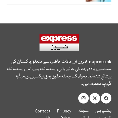
express.pk
خبروں اور حالات حاضرہ سے متعلق پاکستان کی
سب سے زیادہ وزٹ کی جانے والی ویب سائٹ ہے۔ اس ویب سائٹ
پر شائع شدہ تمام مواد کے جملہ حقوق بحق ایکسپریس میڈیا
گروپ محفوظ ہیں۔
ایکسپریس
ضابطہ
Privacy
Contact