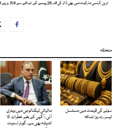
اوپن کرنسی مارکیٹ میں بھی ڈالر کی قدر 20 پیسے کے اضافے سے 158 روپے 30 پیسے کی سطح پر بند ہوئی۔
متعلقہ
سونے کی قیمت میں مسلسل
مالیاتی ٹیکنالوجی میں بہتری
تیسرے روز اضافہ
آئی، آگہی کے بغیر خطرات کا
اندیشہ بھی ہے، گورنر اسٹیٹ