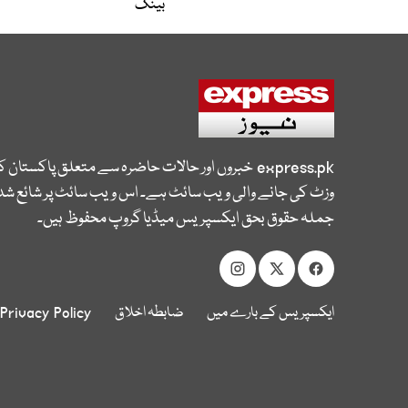
بینک
express.pk
خبروں اور حالات حاضرہ سے متعلق پاکستان 
وزٹ کی جانے والی ویب سائٹ ہے۔ اس ویب سائٹ پر شائع شدہ
جملہ حقوق بحق ایکسپریس میڈیا گروپ محفوظ ہیں۔
ایکسپریس کے بارے میں
ضابطہ اخلاق
Privacy Policy