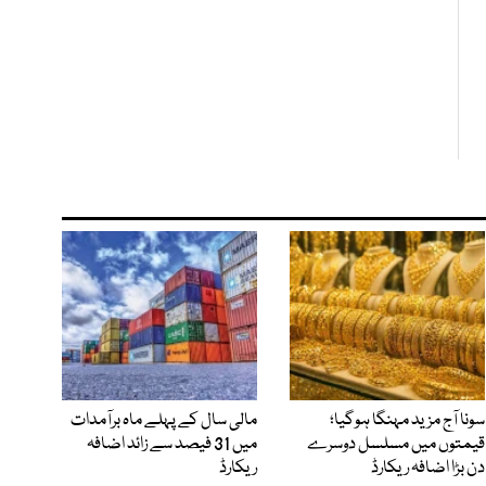
سونا آج مزید مہنگا ہوگیا؛
مالی سال کے پہلے ماہ برآمدات
قیمتوں میں مسلسل دوسرے
میں 31 فیصد سے زائد اضافہ
دن بڑا اضافہ ریکارڈ
ریکارڈ