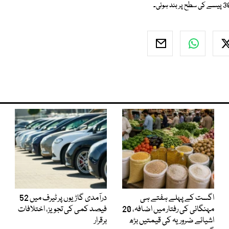
اگست کے پہلے ہفتے ہی
درآمدی گاڑیوں پر ٹیرف میں 52
مہنگائی کی رفتار میں اضافہ، 20
فیصد کمی کی تجویز، اختلافات
اشیائے ضروریہ کی قیمتیں بڑھ
برقرار