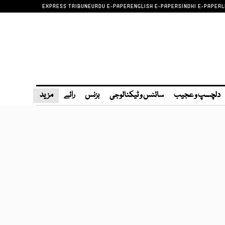
EXPRESS TRIBUNE
URDU E-PAPER
ENGLISH E-PAPER
SINDHI E-PAPER
L
دلچسپ و عجیب
سائنس و ٹیکنالوجی
بزنس
رائے
مزید