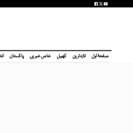
صفحۂ اول
تازہ ترین
کھیل
خاص خبریں
پاکستان
انٹ