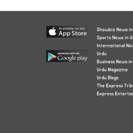
Showbiz News in
Sports News in U
International Ne
Urdu
Business News in
Urdu Magazine
Urdu Blogs
The Express Tri
Express Enterta