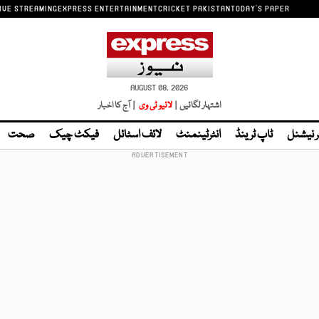
IVE STREAMING
EXPRESS ENTERTAINMENT
CRICKET PAKISTAN
TODAY'S PAPER
AUGUST 08, 2026
اشتہار لگائیں |
لائیو ٹی وی
| آج کا اخبار
ر نیشنل
ٹاپ ٹرینڈ
انٹرٹینمنٹ
لائف اسٹائل
فیکٹ چیک
صحت