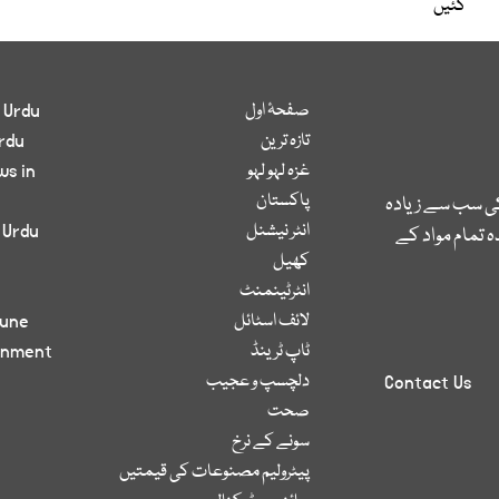
گئیں
صفحۂ اول
 Urdu
تازہ ترین
rdu
غزہ لہو لہو
ws in
پاکستان
کی سب سے زیادہ
انٹر نیشنل
 Urdu
 تمام مواد کے
کھیل
انٹرٹینمنٹ
لائف اسٹائل
bune
ٹاپ ٹرینڈ
inment
دلچسپ و عجیب
Contact Us
صحت
سونے کے نرخ
پیٹرولیم مصنوعات کی قیمتیں