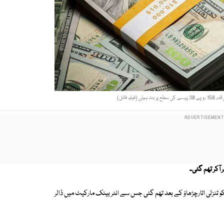
وٹو، فائل)
کو تنزلی اتارچڑھاؤ کے بعد تھم گئی جس سے انٹر بینک مارکیٹ میں ڈالر