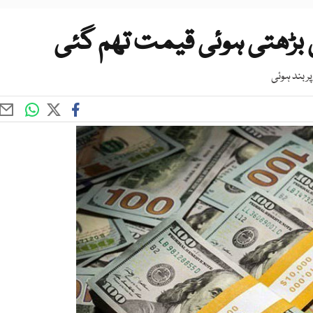
 بڑھتی ہوئی قیمت تھم گئی