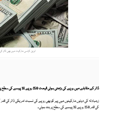
اوپن کرنسی مارکیٹ میں بھی ڈالر کی قدر 158 روپے 30 پیسے کی سطح پر بند ہوئی (ف
ڈالر کے مقابلے میں روپے کی بڑھتی ہوئی قیمت 158 روپے 16 پیسے کی سطح پر آکر تھم گئی۔
زرمبادلہ کی دونوں مارکیٹوں میں پیر کو بھی روپے کی نسبت امریکی ڈالر کی قدر 
کی قدر 158 روپے 16 پیسے کی سطح پر بند ہوئی۔