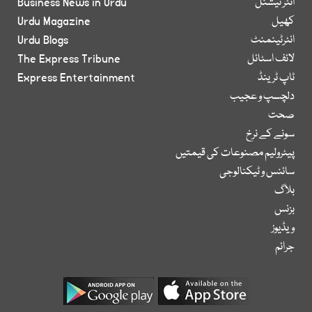
انٹر نیشنل
Business News in Urdu
کھیل
Urdu Magazine
انٹرٹینمنٹ
Urdu Blogs
لائف اسٹائل
The Express Tribune
ٹاپ ٹرینڈ
Express Entertainment
دلچسپ و عجیب
صحت
سونے کے نرخ
پیٹرولیم مصنوعات کی قیمتیں
سائنس و ٹیکنالوجی
بلاگ
بزنس
ویڈیوز
جرائم