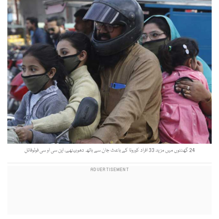
24 گھنٹوں میں مزید 33 افراد کورونا کے باعث جان سے ہاتھ دھوبیٹھے، این سی او سی فوٹوفائل