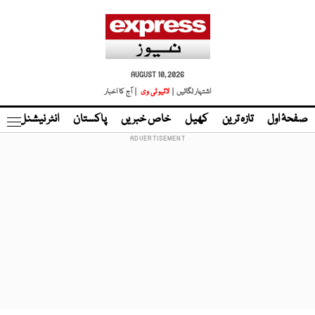
AUGUST 10, 2026
اشتہار لگائیں |
لائیو ٹی وی
| آج کا اخبار
صفحۂ اول
تازہ ترین
کھیل
خاص خبریں
پاکستان
انٹر نیشنل
ٹا