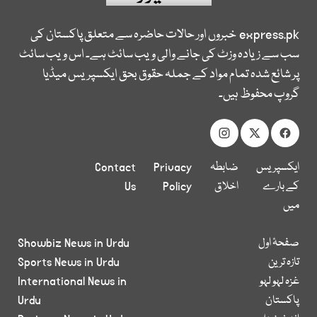
express.pk
خبروں اور حالات حاضرہ سے متعلق پاکستان کی
سب سے زیادہ وزٹ کی جانے والی ویب سائٹ ہے۔ اس ویب سائٹ
پر شائع شدہ تمام مواد کے جملہ حقوق بحق ایکسپریس میڈیا
گروپ محفوظ ہیں۔
ایکسپریس
ضابطہ
Privacy
Contact
کے بارے
اخلاق
Policy
Us
میں
صفحۂ اول
Showbiz News in Urdu
تازہ ترین
Sports News in Urdu
غزہ لہو لہو
International News in
پاکستان
Urdu