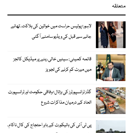
متعلقہ
لاہور؛ پولیس حراست میں خواتین کی ہلاکت، تھانے
جانے سے قبل کی ویڈیو سامنے آگئی
قائمہ کمیٹی: سیٹیں خالی رہنے پر میڈیکل کالجز
میں میرٹ کم کرنے کی تجویز
گڈز ٹرانسپورٹرز کی ہڑتال؛ وفاقی حکومت اور ٹرانسپورٹ
اتحاد کے درمیان مذاکرات شروع
پی ٹی آئی کی ہائیکورٹ کے باہر احتجاج کی کال ناکام،