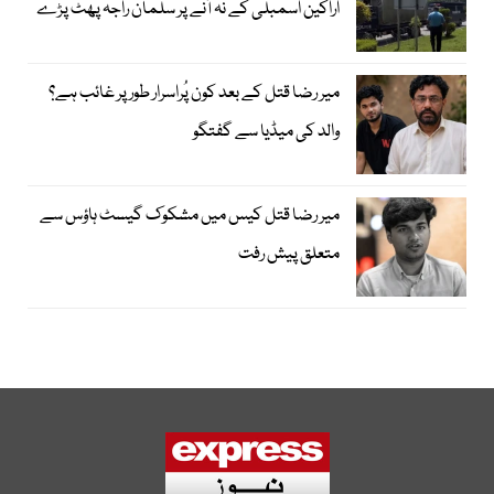
اراکین اسمبلی کے نہ آنے پر سلمان راجہ پھٹ پڑے
میر رضا قتل کے بعد کون پُراسرار طور پر غائب ہے؟
والد کی میڈیا سے گفتگو
میر رضا قتل کیس میں مشکوک گیسٹ ہاؤس سے
متعلق پیش رفت