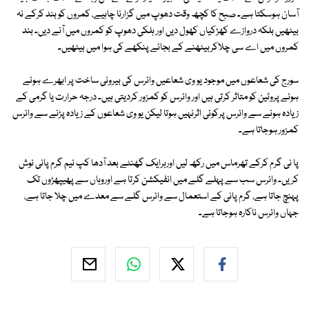
آسان ہوسکتا ہے۔ صبح کا کچھ وقت دھوپ میں گزارنا چاہیے، کمروں کو بند کرکے نہ
بیٹھیں بلکہ دروازے کھڑکیاں کھول دیں اور ہلکی دھوپ کو کمروں میں آنے دیں۔ بند
کمروں میں اے سی چلاکربیٹھنے کے بجائے پنکھے کی ہوا میں بیٹھیں۔
سورج کی شعاعوں میں موجود یو وی شعاعیں وائرس کی بیرونی ساخت پر ابھرے ہوئے
ہوئے پروٹین کو متاثر کرتی ہیں اور وائرس کو کمزور کردیتی ہیں۔ درجہ حرارت یا گرمی کے
زیادہ ہونے سے وائرس پرکوئی اثرنہیں ہوتا لیکن یو وی شعاعوں کے زیادہ پڑنے سے وائرس
کمزور ہوجاتا ہے۔
پا نی گرم کرکے تھرماس میں رکھ لیں اورہرایک گھنٹے بعد آدھا کپ نیم گرم پانی نوش
کریں۔ وائرس سب سے پہلے گلے میں انفیکشن کرتا ہے اوروہاں سے پھیپھڑوں تک
پہنچ جاتا ہے، گرم پانی کے استعمال سے وائرس گلے سے معدے میں چلا جاتا ہے،
جہاں وائرس ناکارہ ہوجاتا ہے۔