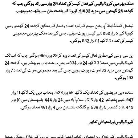
ملک بھر میں کورونا وائرس کے فعال کیسز کی تعداد 29 ہزار سے زائد ہوگئی جب کہ
گزشتہ 24 گھنٹوں میں مزید 33 افراد کورونا کے باعث جان سے ہاتھ دھوبیٹھے۔
نیشنل کمانڈ اینڈ آپریشن سینٹرکے تازہ اعداد وشمارکے مطابق گزشتہ 24 گھنٹوں میں
کورونا کے 2 ہزار 050 نئے کیسز رپورٹ ہوئے۔ جس کے بعد ملک بھرمیں مجموعی
کیسز کی تعداد 3 لاکھ 61 ہزار 082 ہوگئی۔
این سی او سی کے مطابق فعال کیسز کی تعداد بڑھ کر 29 ہزار 055 ہوگئی جب کہ اب تک
کورونا وائرس میں مبتلا 3 لاکھ 24 ہزار 834 مریض صحت یاب ہوچکے ہیں۔ گزشتہ 24
گھنٹوں میں مزید 33 اموات رپورٹ ہوئیں جس کے بعد مجموعی اموات کی تعداد 7 ہزار
193 ہوگئی۔
سندھ میں مریضوں کی تعداد ایک لاکھ 56 ہزار 528 ، پنجاب میں ایک لاکھ11 ہزار
047، خیبرپختونخوا 42 ہزار 615 ، اسلام آباد میں 24 ہزار 444، بلوچستان میں 16 ہزار
449 ، آزاد کشمیر 5 ہزار 538 اورگلگت بلتستان میں 4 ہزار 461 تعداد ہوگئی۔
کورونا وائرس اوراحتیاطی تدابیر
کورونا وائرس کے خلاف یہ احتیاطی تدابیراختیارکرنے سے اس وبا کے خلاف جنگ جیتنا