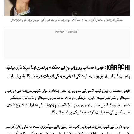
مہنگی ادویات اور سامان کی خریداری سے 20 ارب روپے کا بوجھ عوام کی جیبوں پر پڑا، نیب فوٹو: فائل
KARACHI:
قومی احتساب بیورو (نیب) نے محکمہ پرائمری اینڈ سیکنڈری ہیلتھ
پنجاب کے لیے اربوں روپے مالیت کی انتہائی مہنگی ادویات خریدنے کا نوٹس لے لیا۔
قومی احتساب بیورو نیب لاہور نے سابق وزیر اعلی پنجاب میاں شہباز شریف کے دور میں
اسپتالوں کے لئے مبینہ طور پر مہنگی ادویات خریدنے اور اسپتالوں کا سامان مہنگے
داموں خرید کر قومی خزانے کو اربوں روپے کا نقصان پہنچانے کی تحقیقات شروع کر دی
ہے، کیس کی تحقیقات کو فاسٹ ٹریک پر کیا جائے گا۔
نیب لاہور نے شہباز شریف دور میں تعینات رہنے والے سیکرٹری صحت علی جان کو اسی