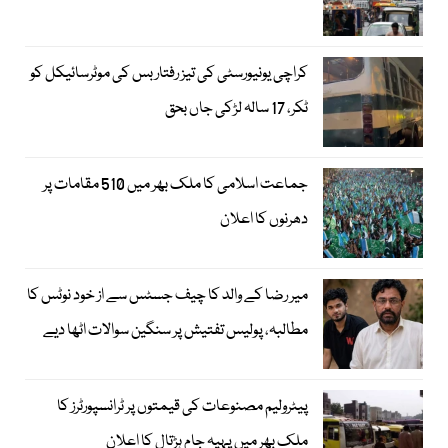
کراچی یونیورسٹی کی تیز رفتار بس کی موٹرسائیکل کو
ٹکر، 17 سالہ لڑکی جاں بحق
جماعت اسلامی کا ملک بھر میں 510 مقامات پر
دھرنوں کا اعلان
میر رضا کے والد کا چیف جسٹس سے از خود نوٹس کا
مطالبہ، پولیس تفتیش پر سنگین سوالات اٹھا دیے
پیٹرولیم مصنوعات کی قیمتوں پر ٹرانسپورٹرز کا
ملک بھر میں پہیہ جام ہڑتال کا اعلان