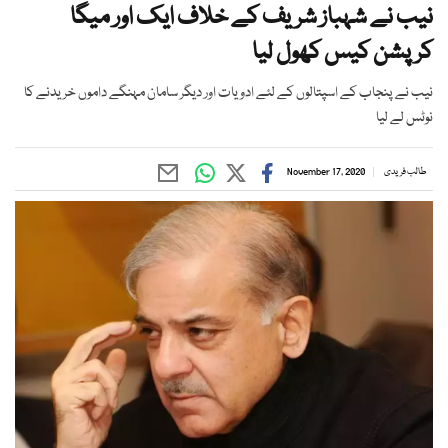
نیب نے شہباز شریف کے خلاف ایک اور میگا
کرپشن کیس کھول لیا
نیب نے پنجاب کے اسپتالوں کے لئے ادویات اور دیگر سامان مہنگے داموں خریدنے کا
نوٹس لے لیا
طالب فریدی
November 17, 2020