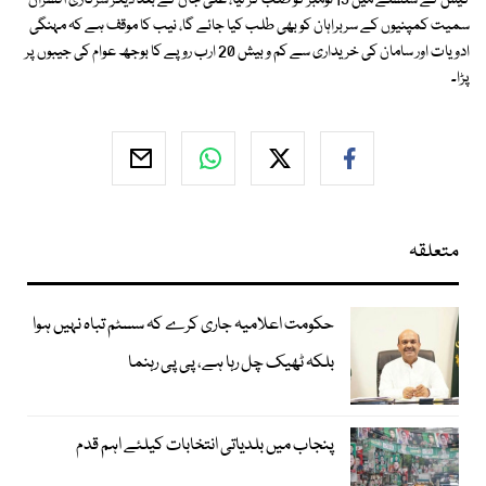
کیس کے سلسلے میں 19 نومبر کو طلب کر لیا، علی جان کے بعد دیگر سرکاری آفسران
سمیت کمپنیوں کے سربراہان کو بھی طلب کیا جائے گا، نیب کا موقف ہے کہ مہنگی
ادویات اور سامان کی خریداری سے کم و بیش 20 ارب روپے کا بوجھ عوام کی جیبوں پر
پڑا۔
متعلقہ
حکومت اعلامیہ جاری کرے کہ سسٹم تباہ نہیں ہوا
بلکہ ٹھیک چل رہا ہے، پی پی رہنما
پنجاب میں بلدیاتی انتخابات کیلئے اہم قدم