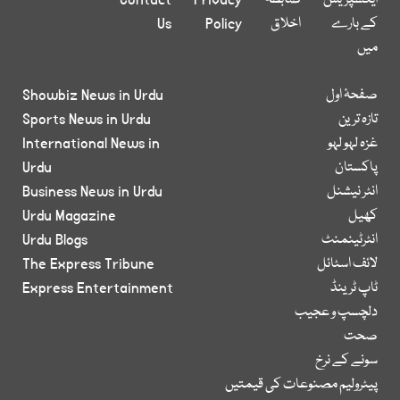
ایکسپریس
ضابطہ
Privacy
Contact
کے بارے
اخلاق
Policy
Us
میں
صفحۂ اول
Showbiz News in Urdu
تازہ ترین
Sports News in Urdu
غزہ لہو لہو
International News in
پاکستان
Urdu
انٹر نیشنل
Business News in Urdu
کھیل
Urdu Magazine
انٹرٹینمنٹ
Urdu Blogs
لائف اسٹائل
The Express Tribune
ٹاپ ٹرینڈ
Express Entertainment
دلچسپ و عجیب
صحت
سونے کے نرخ
پیٹرولیم مصنوعات کی قیمتیں