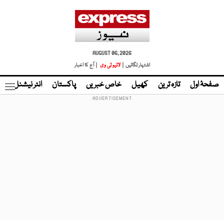
AUGUST 06, 2026
اشتہار لگائیں |
لائیو ٹی وی
| آج کا اخبار
صفحۂ اول
تازہ ترین
کھیل
خاص خبریں
پاکستان
انٹر نیشنل
ٹا