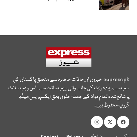
express.pk
خبروں اور حالات حاضرہ سے متعلق پاکستان کی
سب سے زیادہ وزٹ کی جانے والی ویب سائٹ ہے۔ اس ویب سائٹ
پر شائع شدہ تمام مواد کے جملہ حقوق بحق ایکسپریس میڈیا
گروپ محفوظ ہیں۔