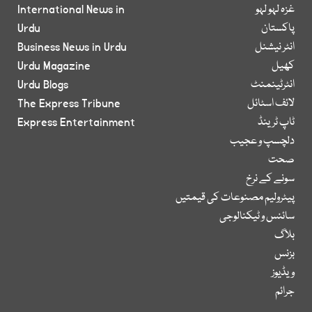
غزہ لہو لہو
International News in
پاکستان
Urdu
انٹر نیشنل
Business News in Urdu
کھیل
Urdu Magazine
انٹرٹینمنٹ
Urdu Blogs
لائف اسٹائل
The Express Tribune
ٹاپ ٹرینڈ
Express Entertainment
دلچسپ و عجیب
صحت
سونے کے نرخ
پیٹرولیم مصنوعات کی قیمتیں
سائنس و ٹیکنالوجی
بلاگ
بزنس
ویڈیوز
جرائم