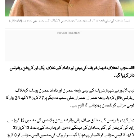
شہباز شریف کی بیٹی رابعہ اور ان کے شوہر عمران یوسف منی لانڈرنگ کیس میں بھی نامزد ہیں(فوٹو، فائل)
قائد حزب اختلاف شہباز شریف کی بیٹی اور داماد کے خلاف ایک اور کرپشن ریفرنس
دائر کردیا گیا۔
نیب لاہور نے شہباز شریف کے بیٹی رابعہ عمران اور داماد عمران یوسف کیخلاف
ریفرنس فائل کردیا۔ رابعہ عمران، عمران علی سمیت دیگر پر 37 کروڑ 5 لاکھ 28 ہزار کا
قومی خزانے کو نقصان پہنچانے کا الزام ہے۔
دائر کردہ ریفرینس کے مطابق صاف پانی واٹر فلٹریشن پلانٹس کی مد میں 13 کروڑ سے
زاید کی کرپشن کی گئی۔سامان کی مہنگے داموں خریدارے کے باعث 13 کروڑ 32
لاکھ کا قومی خزانے کو نقصان پہنچایا گیا۔ سولر ورک کی مد میں قومی خزانے کو 8 کروڑ