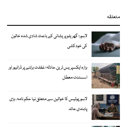
متعلقہ
لاہور؛ گھریلو پریشانی کے باعث شادی شدہ خاتون
کی خودکشی
ہزارہ ایکسپریس ٹرین حادثہ؛ غفلت برتنے پر ڈرائیور اور
اسسٹنٹ معطل
لاہور پولیس کا خواتین سے متعلق نیا حکم نامہ، بڑی
پابندی عائد