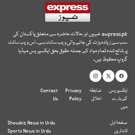
express.pk
خبروں اور حالات حاضرہ سے متعلق پاکستان کی
سب سے زیادہ وزٹ کی جانے والی ویب سائٹ ہے۔ اس ویب سائٹ
پر شائع شدہ تمام مواد کے جملہ حقوق بحق ایکسپریس میڈیا
گروپ محفوظ ہیں۔
ایکسپریس
ضابطہ
Privacy
Contact
کے بارے
اخلاق
Policy
Us
میں
صفحۂ اول
Showbiz News in Urdu
تازہ ترین
Sports News in Urdu