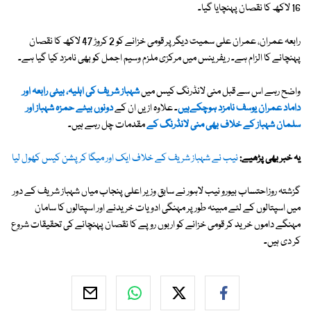
16 لاکھ کا نقصان پہنچایا گیا۔
رابعہ عمران، عمران علی سمیت دیگر پر قومی خزانے کو 2 کروڑ 47 لاکھ کا نقصان
پہنچانے کا الزام ہے۔ ریفرینس میں مرکزی ملزم وسیم اجمل کو بھی نامزد کیا گیا ہے۔
واضح رہے اس سے قبل منی لانڈرنگ کیس میں
شہباز شریف کی اہلیہ، بیٹی رابعہ اور
داماد عمران یوسف نامزد ہوچکےہیں
۔ علاوہ ازیں ان کے
دونوں بیٹے حمزہ شہباز اور
سلمان شہباز کے خلاف بھی منی لانڈرنگ کے
مقدمات چل رہے ہیں۔
یہ خبر بھی پڑھیے:
نیب نے شہباز شریف کے خلاف ایک اور میگا کرپشن کیس کھول لیا
گزشتہ روزاحتساب بیورو نیب لاہور نے سابق وزیر اعلی پنجاب میاں شہباز شریف کے دور
میں اسپتالوں کے لئے مبینہ طور پر مہنگی ادویات خریدنے اور اسپتالوں کا سامان
مہنگے داموں خرید کر قومی خزانے کو اربوں روپے کا نقصان پہنچانے کی تحقیقات شروع
کر دی ہیں۔