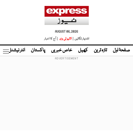
AUGUST 06, 2026
اشتہار لگائیں |
لائیو ٹی وی
| آج کا اخبار
صفحۂ اول
تازہ ترین
کھیل
خاص خبریں
پاکستان
انٹر نیشنل
ٹا