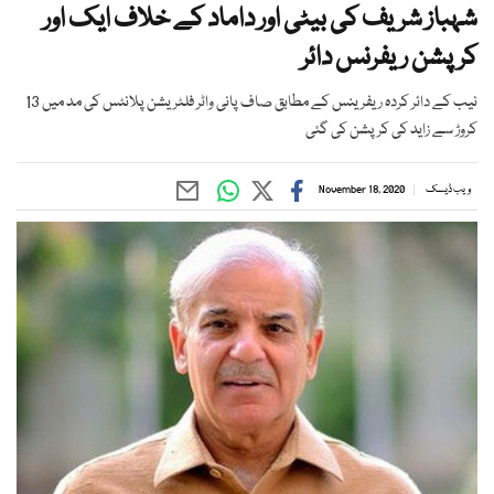
شہباز شریف کی بیٹی اور داماد کے خلاف ایک اور
کرپشن ریفرنس دائر
نیب کے دائر کردہ ریفرینس کے مطابق صاف پانی واٹر فلٹریشن پلانٹس کی مد میں 13
کروڑ سے زاید کی کرپشن کی گئی
ویب ڈیسک
November 18, 2020