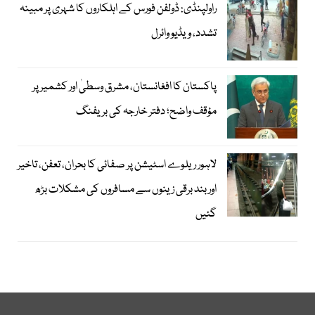
راولپنڈی: ڈولفن فورس کے اہلکاروں کا شہری پر مبینہ
تشدد، ویڈیو وائرل
پاکستان کا افغانستان، مشرق وسطیٰ اور کشمیر پر
مؤقف واضح؛ دفتر خارجہ کی بریفنگ
لاہور ریلوے اسٹیشن پر صفائی کا بحران، تعفن، تاخیر
اور بند برقی زینوں سے مسافروں کی مشکلات بڑھ
گئیں