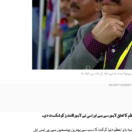
پہنچنا ہمارے لیے اعزاز کی بات رہی، فواد رانا
راعظم کا تعلق لاہور سے ہے اور اسی نے لاہور قلندرز کو شکست دی۔
لاشبہ بابر اعظم دنیا کرکٹ کا سب سے بہترین بیٹسمین ہے، پی ایس ایل