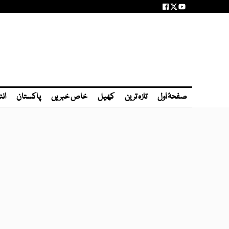
صفحۂ اول
تازہ ترین
کھیل
خاص خبریں
پاکستان
انٹ