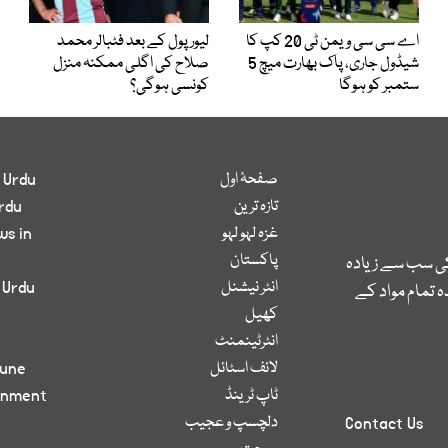
اے سی سی ویمن ٹی 20 کپ کا
لیور پول کے بعد فٹبالر محمد
شیڈول جاری، پاک بھارت میچ 5
صلاح کی اگلی ممکنہ منزل
ستمبر کو ہوگا
کونسی ہوگی؟
صفحۂ اول
 Urdu
تازہ ترین
rdu
غزہ لہو لہو
ws in
پاکستان
کی سب سے زیادہ
انٹر نیشنل
 Urdu
 تمام مواد کے
کھیل
انٹرٹینمنٹ
لائف اسٹائل
bune
ٹاپ ٹرینڈ
inment
دلچسپ و عجیب
Contact Us