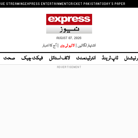
IVE STREAMING
EXPRESS ENTERTAINMENT
CRICKET PAKISTAN
TODAY'S PAPER
AUGUST 07, 2026
اشتہار لگائیں |
لائیو ٹی وی
| آج کا اخبار
ر نیشنل
ٹاپ ٹرینڈ
انٹرٹینمنٹ
لائف اسٹائل
فیکٹ چیک
صحت