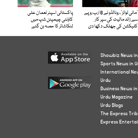
’مائی ٹوائز‘، رونالڈو نے 8 ارب روپے
پاکستانی اسپنر نعمان علی
سے زائد مالیت کی سپر کار
کاؤنٹی چیمپئن شپ میں
کلیکشن کی جھلک دکھا دی
لنکاشائر کا حصہ بن گئے
Showbiz News in
Sports News in U
International Ne
Urdu
Business News in
Urdu Magazine
Urdu Blogs
The Express Tri
Express Enterta