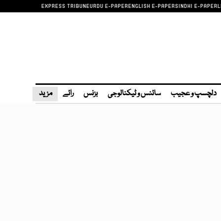
EXPRESS TRIBUNE
URDU E-PAPER
ENGLISH E-PAPER
SINDHI E-PAPER
L
دلچسپ و عجیب
سائنس و ٹیکنالوجی
بزنس
رائے
مزید