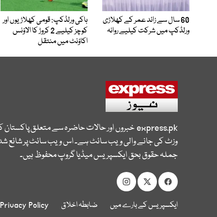
60 سال سے زائد عمر کے کھلاڑی
ہاکی ورلڈکپ: قومی کھلاڑیوں اور
ورلڈکپ میں شرکت کیلیے روانہ
کوچز کیلیے 2 کروڑ کا الاؤنس
اکاؤنٹ میں منتقل
express.pk
خبروں اور حالات حاضرہ سے متعلق پاکستان 
وزٹ کی جانے والی ویب سائٹ ہے۔ اس ویب سائٹ پر شائع شدہ
جملہ حقوق بحق ایکسپریس میڈیا گروپ محفوظ ہیں۔
ایکسپریس کے بارے میں
ضابطہ اخلاق
Privacy Policy