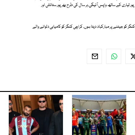
پور تیاری کے ساتھ واپس آئیگی،ہر سال کی طرح بھرپور ستائش اور
کنگز کو جیتنے پر مبارکباد دیتا ہوں، کراچی کنگز کو کامیابی دلوانے والے