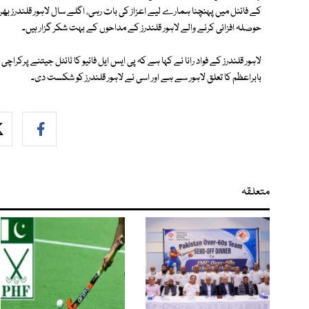
کے فائنل میں پہنچنا ہمارے لیے اعزاز کی بات رہی، اگلے سال لاہور قلندرز بھر 
حوصلہ افزائی کرنے والے لاہور قلندرز کے مداحوں کے بہت شکر گزار ہیں۔
لاہور قلندرز کے فواد رانا نے کہا ہے کہ پی ایس ایل فائیو کا ٹائٹل جیتنے پرکراچی 
بابراعظم کا تعلق لاہور سے ہے اور اسی نے لاہور قلندرز کو شکست دی۔
متعلقہ