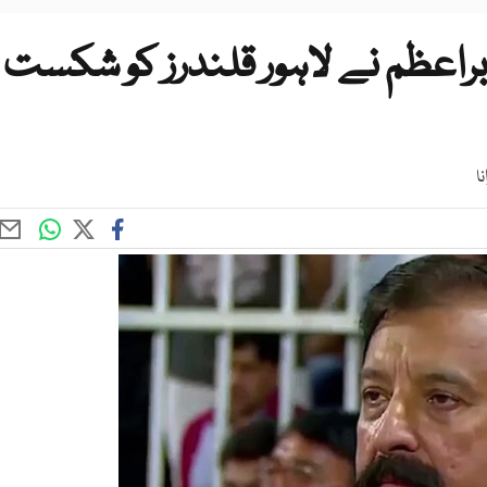
براعظم نے لاہور قلندرز کو شکست
ا