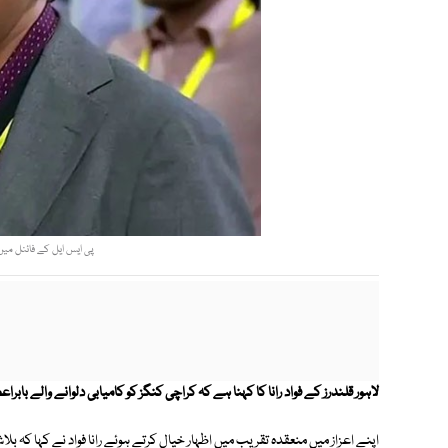
پی ایس ایل کے فائنل میں 
لاہور قلندرز کے فواد رانا کا کہنا ہے کہ کراچی کنگز کو کامیابی دلوانے والے باب
اپنے اعزاز میں منعقدہ تقریب میں اظہار خیال کرتے ہوئے رانا فواد نے کہا کہ ب