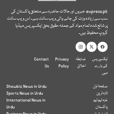
express.pk
خبروں اور حالات حاضرہ سے متعلق پاکستان کی
سب سے زیادہ وزٹ کی جانے والی ویب سائٹ ہے۔ اس ویب سائٹ
پر شائع شدہ تمام مواد کے جملہ حقوق بحق ایکسپریس میڈیا
گروپ محفوظ ہیں۔
ایکسپریس
ضابطہ
Privacy
Contact
کے بارے
اخلاق
Policy
Us
میں
صفحۂ اول
Showbiz News in Urdu
تازہ ترین
Sports News in Urdu
غزہ لہو لہو
International News in
پاکستان
Urdu