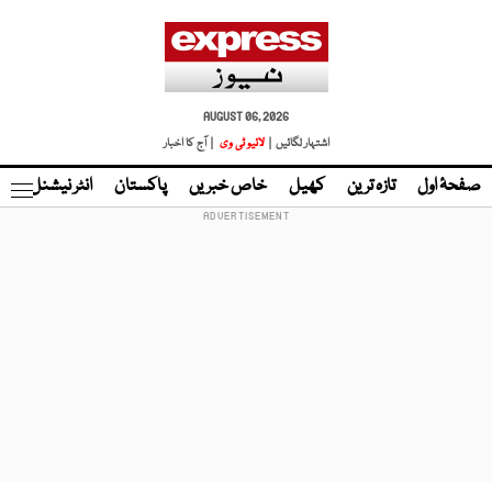
AUGUST 06, 2026
اشتہار لگائیں |
لائیو ٹی وی
| آج کا اخبار
صفحۂ اول
تازہ ترین
کھیل
خاص خبریں
پاکستان
انٹر نیشنل
ٹا