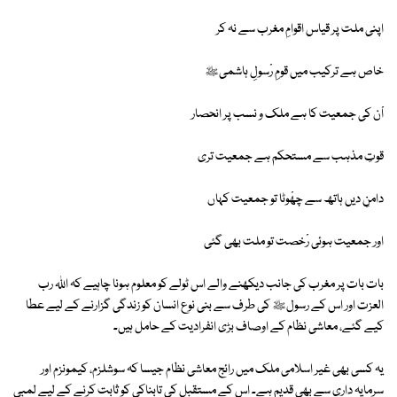
اپنی ملت پر قیاس اقوامِ مغرب سے نہ کر
خاص ہے ترکیب میں قومِ رْسولِ ہاشمیﷺ
اْن کی جمعیت کا ہے ملک و نسب پر انحصار
قوتِ مذہب سے مستحکم ہے جمعیت تری
دامنِ دیں ہاتھ سے چھْوٹا تو جمعیت کہاں
اور جمعیت ہوئی رْخصت تو ملت بھی گئی
بات بات پر مغرب کی جانب دیکھنے والے اس ٹولے کو معلوم ہونا چاہیے کہ اﷲ رب
العزت اور اس کے رسولﷺ کی طرف سے بنی نوع انسان کو زندگی گزارنے کے لیے عطا
کیے گئے، معاشی نظام کے اوصاف بڑی انفرادیت کے حامل ہیں۔
یہ کسی بھی غیر اسلامی ملک میں رائج معاشی نظام جیسا کہ سوشلزم، کیمونزم اور
سرمایہ داری سے بھی قدیم ہے۔ اس کے مستقبل کی تابناکی کو ثابت کرنے کے لیے لمبی