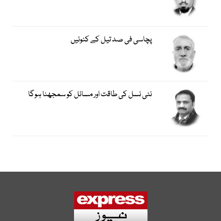
پچاسی فی صد تیل کے کنوئیں
نئی نسل کی طاقت اور مسائل کو سمجھنا ہوگا