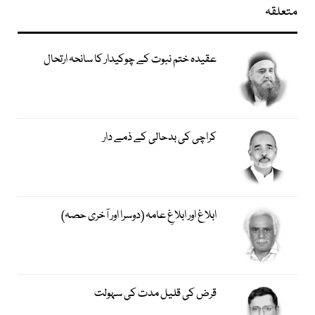
متعلقہ
عقیدہ ختم نبوت کے چوکیدار کا سانحہ ارتحال
کراچی کی بدحالی کے ذمے دار
ابلاغ اور ابلاغِ عامہ (دوسرا اور آخری حصہ)
قرض کی قلیل مدت کی سہولت