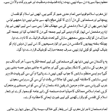
معلوم ہوتا ہے یہ دن سیاہ نہیں، بہت زیادہ فضیلت و منقبت اور خیر وبرکت والا دن ہے۔
اہل مغرب اسلامو فوبیا میں تمام حدیں عبور کر گئے ہیں، انھوں نے اسلام کو نقصان
پہنچانے اور مسلمانوں کی دل آزاری کا کوئی موقع ہاتھ سے جانے نہیں دیا، مجھے تواس
تہوار میں بھی ان کی اسلام دشمنی کی ہی جھلک نظر آ رہی ہے، اسی لیے انھوں نے چار
ایام پر مشتمل اس تہوار کو نام دینے کے لیے جمعہ کے دن کا انتخاب کیا اور جمعہ کے
مبارک دن کو ایک سوچی سمجھی سازش کے تحت بلیک فرائیڈے کا نام دے دیا،
چونکہ ہفتہ یہودیوں کا مقدس دن ہے اور اتوار مسیحیوں کا، اس لیے ان دونوں ایام کو
بلیک کہنے کو کوئی تیار نہیں، صرف جمعہ مبارک کو بلیک قرار دے دیا گیا۔
یہ پاکستان ہی نہیں دنیا بھر کے مسلمانوں کے لیے لمحہ فکریہ ہے۔ آخر کب تک ہم
اہل مغرب کی سازشوں کا شکار ہوتے رہیں گے اور جانتے نہ جانتے ہوئے حصہ بنتے رہیں
گے؟ ہم ایسی منظم سازشوں کا جواب کیوں نہیں دے پاتے؟ او آئی سی کے پلیٹ فارم پر
ایسی سازشوں کا مقابلہ کیوں نہیں کیا جاتا؟ اس وقت او آئی سی کی سربراہی سعودی
عرب کے پاس ہے، خادم حرمین شریفین شاہ سلمان او آئی سی کو اس مسئلے پر متحرک
کریں، تمام اسلامی ممالک کا میڈیا امت مسلمہ کی رائے عامہ کو ہموار کرے اور شعار
اسلام کی تقدس کو برقرار رکھنے کے لیے غیرت ایمانی کا مظاہرہ کرے۔
تمام مسلمان تاجر اہل مغرب کی اس یلغار کے خلاف سیسہ پلائی ہوئی دیوار بن جائیں