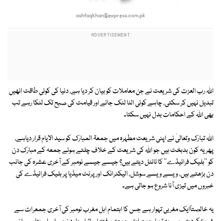
ashfaqkhan@express.com.pk
اﷲ رب العزت کی شریعت نے جن معاملات کو بیان کر دیا ہے، دنیا کی کوئی طاقت انھیں
تبدیل نہیں کر سکتی، چاہے کوئی الٹا لٹک جائے اور قیامت کی صبح تک لٹکا رہے تب
بھی اﷲ کے احکامات بدل نہیں سکتا۔
اﷲ تبارک وتعالیٰ نے اپنی شریعت مطہرہ میں جمعۃ المبارک کو سید الایام قرار دیاہے،
پھر یہ کون بدبخت ہیں جو اﷲ کی شریعت کے خلاف چلتے ہوئے جمعہ کے مبارک دن
کو ''بلیک فرائیڈے'' کا ٹائٹل دیتے ہیں؟ جیسے جیسے نومبر کے آخری عشرہ کی جانب
دن بڑھتے ہیں، ویسے ویسے سوشل، الیکٹرانک اور پرنٹ میڈیا پر بلیک فرائیڈے کی
خبروں میں تیزی آنا شروع ہو جاتی ہے۔
یہ خالصتاًایک مغربی تہوار ہے جس کا اہتمام اہل مغرب نومبر کی آخری جمعرات سے