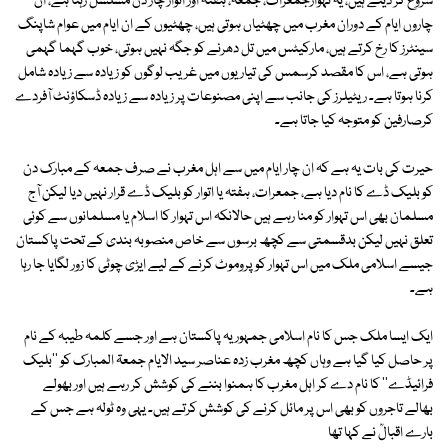
شروع کر دیتے ہیں، یہ تہوارجمعرات، جمعہ، ہفتہ اور اتوار چار دن مسلسل رہتا ہے، ان
چاروں ایام کے دوران مغرب میں چھٹیاں ہوتی ہیں، چھٹیوں کے ان ایام میں عوام شاپنگ
سینٹرز کا رخ کرتے ہیں، مارکیٹس میں تل دھرنے کو جگہ نہیں ہوتی، خوب گہما گہمی
ہوتی ہے، اس کا مقصد کرسمس کی تیاریوں میں غریب لوگوں کو زیادہ سے زیادہ شامل
کرنا ہوتا ہے۔ ریٹیلرز کی جانب سے اپنی مصنوعات پر زیادہ سے زیادہ ڈسکاؤنٹ آفردے
کرصارفین کو متوجہ کیا جاتا ہے۔
حیرت کی بات یہ ہے کہ ان چار ایام میں سے اہل مغرب نے صرف جمعہ کے مبارک دن
کو بلیک ڈے کا نام دیا ہے، جمعرات، ہفتہ یا اتوار کو بلیک ڈے قرار نہیں دیا لیکن آج
مسلمان بھی اس تہوار کو منا رہے ہیں حالانکہ اس تہوار کا اسلام یا مسلمانوں سے کوئی
تعلق نہیں لیکن بدقسمتی سے کچھ برسوں سے خاص منصوبہ بندی کے تحت پاکستان
جیسے اسلامی ملک میں اس تہوار کو پروموٹ کرنے کے لیے ایڑی چوٹی کا زور لگایا جا رہا
ہے۔
ایک ایسا ملک جس کا نام اسلامی جمہوریہ پاکستان ہے اور جسے کلمہ طیبہ کے نام
پر حاصل کیا گیا ہے وہاں کچھ مغرب زدہ عناصر سید الایام جمعۃ المبارک کو ''بلیک
فرائیڈے'' کا نام دے کر اہل مغرب کا ہمنوا بننے کی کوشش کر رہے ہیں اور بھولے
بھالے تاجروں کو بھی اس پر مائل کرنے کی کوشش کرتے ہیں۔ یہی وہ ٹولہ ہے جس کے
بارے اقبالؒ نے کہا تھا