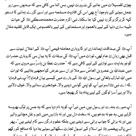
چوڑی تفصیلات میں جانے کی ضرورت نہیں، بس اتنا ہی کافی ہے کہ صدیوں سے زیر
عمل ہونے کے باوجود آج بھی اس کی افادیت مسلمہ ہے اور اسے گزرے زمانے کا دستور
کہہ کر ہرگز ہرگز رد نہیں کیا جا سکتا۔ نبی اکرم حضرت محمدمصطفیﷺ کی حیات
طیبہ ساری دنیا کے لیے بالعموم اور مسلمانوں کے لیے بالخصوص ایک قابل تقلید مثال
ہے۔
آپﷺ کی صداقت،ایمانداری اور کاروباری معاملہ فہمی آپﷺ کے اعلانِ نبوت سے
قبل بھی زبان زدِ عام تھی۔ تورات میں آپﷺ کی صفات کا یہ بیان ہی کاروباری حضرات
کو نور ہدایت سے نوازنے کے لیے کافی ہے کہ ''حضرت عطا بن یاسرؓ سے مروی ہے کہ
میں عبداللہ بن عمرو بن العاصؓ سے ملا اور ان سے عرض کیا مجھے بتائیے کہ تورات
میں اﷲ تبارک وتعالیٰ نے رسول اﷲﷺ کے بارے میں کیسے بیان فرمایا ؟ آپ ؓ نے فرمایا
،کہ اے نبیﷺ! ہم نے آپ کو اپنی گواہی دینے والا، خوشخبری سنانے والا، خوف دلانے
والا اور بے آسرا لوگوں کے لیے پناہ بنا کر بھیجا ہے۔
آپ میرے بندے اور رسول ہیں، میں نے آپ کو یہ نام دیا ہے کہ وہ جس پر لوگ بھروسہ
کرتے ہیں، وہ جو نہ بدخو ہیں، نہ سخت دل ہیں اور نہ بازاروں میں شور و غل مچانے والے
ہیں اور نہ برائی کا جواب برائی سے دیتے ہیں، بلکہ عفو و درگزر سے کام لیتے ہیں''۔ پھر
اسی پاک پیغمبرﷺ نے اسلام کے اصول تجارت سکھاتے ہوئے بتا دیا کہ منافع کم رکھو