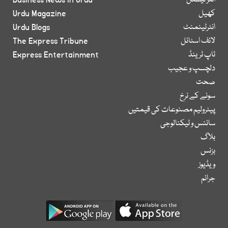
انٹر نیشنل
Business News in Urdu
کھیل
Urdu Magazine
انٹرٹینمنٹ
Urdu Blogs
لائف اسٹائل
The Express Tribune
ٹاپ ٹرینڈ
Express Entertainment
دلچسپ و عجیب
صحت
سونے کے نرخ
پیٹرولیم مصنوعات کی قیمتیں
سائنس و ٹیکنالوجی
بلاگ
بزنس
ویڈیوز
جرائم