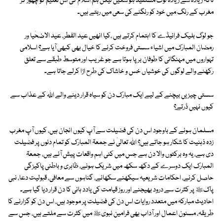
تاکہ زیادہ سے زیادہ لوگ مستفید ہو سکیں لیکن ہم اسلام کی اس تعلیم کو چھوڑ کر
مغرب کے رنگ میں خود کو رنگنے کی سعی میں رہتے ہیں۔
جو لوگ بلیک فرائیڈے کا اہتمام کرتے ہیں ،کیا انھیں عید الفطر، عید الاضحٰیا ور
رمضان المبارک میں اشیاء سستی فروخت کرنے کا خیال بھی کبھی آیا ہے؟ اسلامی
تہواروں میں مہنگائی کا طوفان برپا ہوتا ہے جو غریب اور متوسط طبقے سے تعلق
رکھنے والے لوگوں کی خوشیاں خس و خاشاک کی طرح اڑا کرلے جاتا ہے۔
سستی چیزیں بیچنے کے لیے ایک مبارک دن کو سیاہ قرار دینے والے اﷲ کے عذاب سے
کیوں نہیں ڈرتے؟
مسلمان ہونے کے باوجود اس دن کی فضیلت سے آپ کیوں انجان ہیں، کیوں آپ مغرب
زدہ ذہنیت کا شکار ہو جاتے ہیں؟ اللہ تعالیٰ نے جمعۃ المبارک کو تمام دنوں پر فضیلت
دی ہے، یہ وہ برکتوں والا دن ہے جس میں کئی اہم واقعات پیش آئے ہیں، جمعۃ
المبارک ایک دوسرے کے دکھ سکھ میں شریک ہونے، ظاہری و باطنی پاکیزگی
حاصل کرنے، احکامات شریعیہ سیکھنے سکھانے، گناہوں سے معافی، قبولیت دعا، نبی
پاکﷺ پر کثرت سے درود بھیجنے اور روز قیامت کی یادد ہانی کا دن قرار دیا گیا ہے۔
احادیث مبارکہ میں متعدد روایات اس دن کی فضیلت پر موجود ہیں، اس دن کو گزارنے کا
طریقہ، مسنون اعمال اور آداب بھی فرامین نبویﷺ میں کثرت سے ملتے ہیں، جس سے