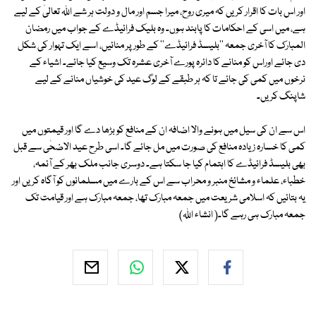
اور اس بات کا اقرار کریں کہ میری روح، میرا جسم اور مال و دولت ہر شے اﷲ تعالیٰ کے لیے
ہے، میں اسی کے احکامات کا پابند ہوں۔ وہ بلیک فرائیڈے کے جواب میں رمضان
المبارک کا آخری جمعہ ''بلیسڈ فرائیڈے'' کے طور پر منائیں، اسے ایک تہوار کی شکل
دی جائے اوراس کو منانے کا دائرہ پورے آخری عشرہ تک وسیع کیا جائے۔ اشیاء کے
نرخوں میں کمی کی جائے تا کہ ہر طبقے کے لوگ عید کی خوشیاں منانے کے لیے
شاپنگ کریں۔
اس سے ان کی سیل میں ہونے والا اضافہ ان کے منافع کو بڑھا دے گا اور قیمتوں میں
کمی کا خسارہ زیادہ منافع کی صورت میں مل جائے گا۔ اسی طرح عید الاضحٰی سے قبل
بھی بلیسڈ فرائیڈے کا اہتمام کیا جا سکتا ہے۔ دوسری جانب ملک بھر کے آئمہ،
خطباء، علماء و مشائخ منبر و محراب سے اس کے بارے میں مسلمانوں کو آگاہ کریں اور
یہ بتائیں کہ اسلامی شریعت میں جمعہ مبارک تھا، جمعہ مبارک ہے اور قیامت تک
جمعہ مبارک ہی رہے گا۔( انشاء اﷲ)