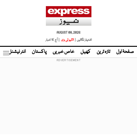
AUGUST 08, 2026
اشتہار لگائیں |
لائیو ٹی وی
| آج کا اخبار
صفحۂ اول
تازہ ترین
کھیل
خاص خبریں
پاکستان
انٹر نیشنل
ٹا