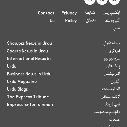
ایکسپریس
ضابطہ
Privacy
Contact
کے بارے
اخلاق
Policy
Us
میں
صفحۂ اول
Showbiz News in Urdu
تازہ ترین
Sports News in Urdu
غزہ لہو لہو
International News in
پاکستان
Urdu
انٹر نیشنل
Business News in Urdu
کھیل
Urdu Magazine
انٹرٹینمنٹ
Urdu Blogs
لائف اسٹائل
The Express Tribune
ٹاپ ٹرینڈ
Express Entertainment
دلچسپ و عجیب
صحت