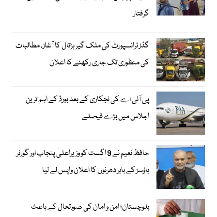
گرفتار
گڈز ٹرانسپورٹ کی ملک گیر ہڑتال کا آغاز، مطالبات
کی منظوری تک جاری رکھنے کا اعلان
پی آئی اے کی نجکاری کے بعد بورڈ کے اہم ترین
اجلاس میں بڑے فیصلے
حافظ نعیم نے 9 اگست کو وزیراعلیٰ پنجاب اور گورنر
ہاؤسز کے باہر دھرنوں کا اعلان واپس لے لیا
بلوچستان؛ امن و امان کی صورتحال کے باعث