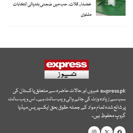
خضدار، قلات، حب میں ضمنی بلدیاتی انتخابات
ملتوی
express.pk
خبروں اور حالات حاضرہ سے متعلق پاکستان کی
سب سے زیادہ وزٹ کی جانے والی ویب سائٹ ہے۔ اس ویب سائٹ
پر شائع شدہ تمام مواد کے جملہ حقوق بحق ایکسپریس میڈیا
گروپ محفوظ ہیں۔