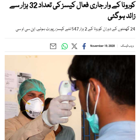
کورونا کے وار جاری فعال کیسز کی تعداد 32 ہزار سے
زائد ہوگئی
24 گھنٹوں کے دوران کورونا کے 2 ہزار 547 نئے کیسز رپورٹ ہوئے، این سی او سی
ویب ڈیسک
November 19, 2020