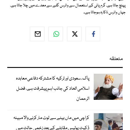
پہنچ جاتا ہے، گرم پانی کے استعمال سے وائرس گلے سے معدے میں چلا جاتا ہے،
جہاں وائرس ناکارہ ہوجاتا ہے۔
متعلقہ
پاک، سعودی اور ترکیہ کا مشترکہ دفاعی معاہدہ
اسلامی اتحاد کی جانب اہم پیشرفت ہے، فضل
الرحمان
کراچی میں ماں بیٹے سے لوٹ مار کرنے والا مبینہ
ڈکیت پولیس مقابلے کے بعد زخمی حالت میں