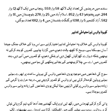
سندھ میں مریضوں کی تعداد ایک لاکھ 58 ہزار 559 ، پنجاب میں ایک لاکھ12 ہزار
284، خیبرپختونخوا 43 ہزار 052 ، اسلام آباد میں 25 ہزار 278، بلوچستان میں 16 ہزار
582 ، آزاد کشمیر 5 ہزار 690 اورگلگت بلتستان میں 4 ہزار 482 تعداد ہوگئی۔
کورونا وائرس اوراحتیاطی تدابیر
کورونا وائرس کے خلاف یہ احتیاطی تدابیراختیارکرنے سے اس وبا کے خلاف جنگ جیتنا
آسان ہوسکتا ہے۔ صبح کا کچھ وقت دھوپ میں گزارنا چاہیے، کمروں کو بند کرکے نہ
بیٹھیں بلکہ دروازے کھڑکیاں کھول دیں اور ہلکی دھوپ کو کمروں میں آنے دیں۔ بند
کمروں میں اے سی چلاکربیٹھنے کے بجائے پنکھے کی ہوا میں بیٹھیں۔
سورج کی شعاعوں میں موجود یو وی شعاعیں وائرس کی بیرونی ساخت پر ابھرے ہوئے
ہوئے پروٹین کو متاثر کرتی ہیں اور وائرس کو کمزور کردیتی ہیں۔ درجہ حرارت یا گرمی کے
زیادہ ہونے سے وائرس پرکوئی اثرنہیں ہوتا لیکن یو وی شعاعوں کے زیادہ پڑنے سے وائرس
کمزور ہوجاتا ہے۔
پا نی گرم کرکے تھرماس میں رکھ لیں اورہرایک گھنٹے بعد آدھا کپ نیم گرم پانی نوش
کریں۔ وائرس سب سے پہلے گلے میں انفیکشن کرتا ہے اوروہاں سے پھیپھڑوں تک