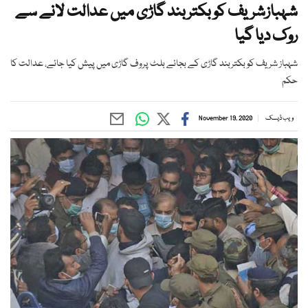
شہبازشریف کو بکتربند گاڑی میں عدالت لانے سے
روک دیا گیا
شہباز شریف کو بکتربند گاڑی کے بجائے بلٹ پروف گاڑی میں پیش کیا جائے، عدالت کا
حکم
ویب ڈیسک
November 19, 2020