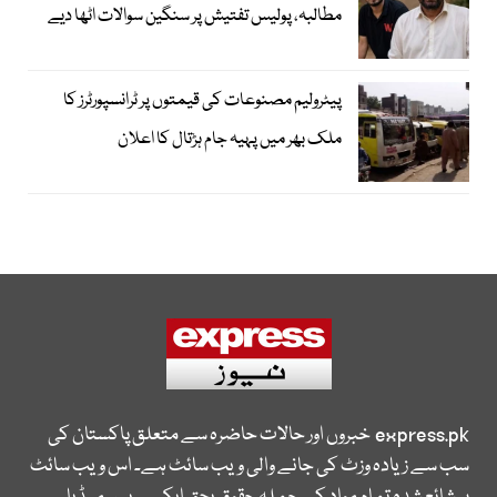
مطالبہ، پولیس تفتیش پر سنگین سوالات اٹھا دیے
پیٹرولیم مصنوعات کی قیمتوں پر ٹرانسپورٹرز کا
ملک بھر میں پہیہ جام ہڑتال کا اعلان
express.pk
خبروں اور حالات حاضرہ سے متعلق پاکستان کی
سب سے زیادہ وزٹ کی جانے والی ویب سائٹ ہے۔ اس ویب سائٹ