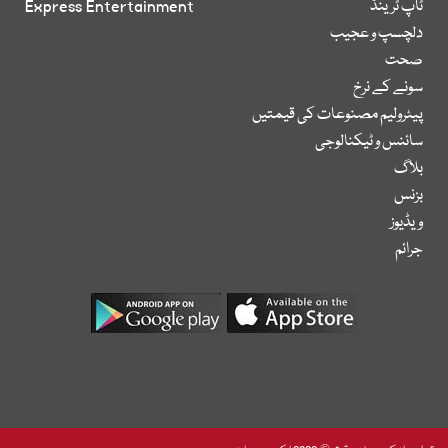
ٹاپ ٹرینڈ
Express Entertainment
دلچسپ و عجیب
صحت
سونے کے نرخ
پیٹرولیم مصنوعات کی قیمتیں
سائنس و ٹیکنالوجی
بلاگ
بزنس
ویڈیوز
جرائم