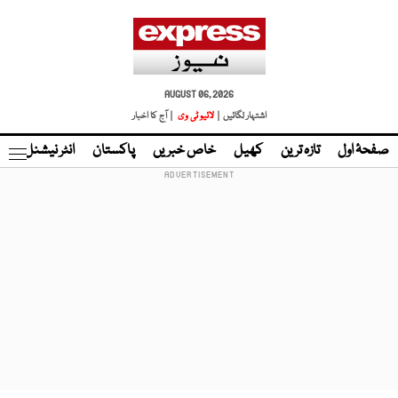
AUGUST 06, 2026
اشتہار لگائیں |
لائیو ٹی وی
| آج کا اخبار
صفحۂ اول
تازہ ترین
کھیل
خاص خبریں
پاکستان
انٹر نیشنل
ٹا