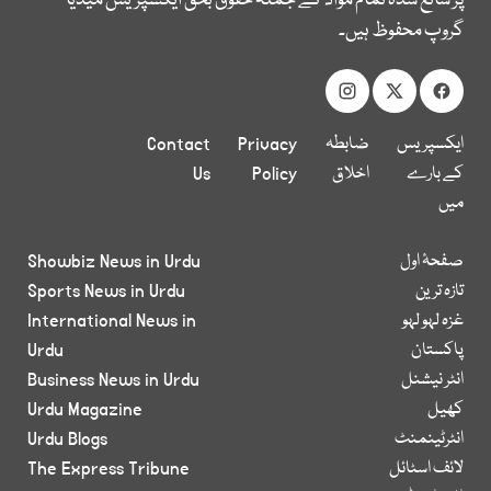
پر شائع شدہ تمام مواد کے جملہ حقوق بحق ایکسپریس میڈیا
گروپ محفوظ ہیں۔
ایکسپریس
ضابطہ
Privacy
Contact
کے بارے
اخلاق
Policy
Us
میں
صفحۂ اول
Showbiz News in Urdu
تازہ ترین
Sports News in Urdu
غزہ لہو لہو
International News in
پاکستان
Urdu
انٹر نیشنل
Business News in Urdu
کھیل
Urdu Magazine
انٹرٹینمنٹ
Urdu Blogs
لائف اسٹائل
The Express Tribune