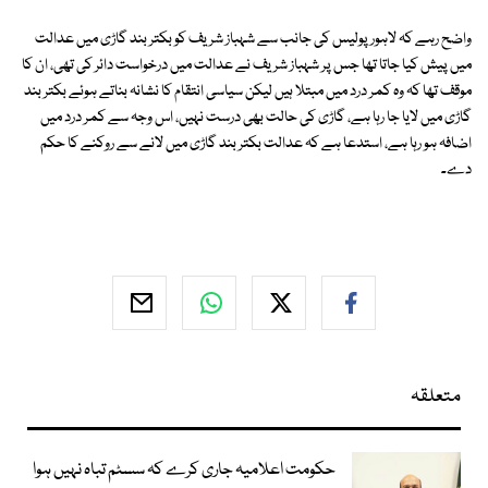
واضح رہے کہ لاہور پولیس کی جانب سے شہباز شریف کو بکتر بند گاڑی میں عدالت
میں پیش کیا جاتا تھا جس پر شہباز شریف نے عدالت میں درخواست دائر کی تھی، ان کا
موقف تھا کہ وہ کمر درد میں مبتلا ہیں لیکن سیاسی انتقام کا نشانہ بناتے ہوئے بکتر بند
گاڑی میں لایا جا رہا ہے، گاڑی کی حالت بھی درست نہیں، اس وجہ سے کمر درد میں
اضافہ ہو رہا ہے، استدعا ہے کہ عدالت بکتر بند گاڑی میں لانے سے روکنے کا حکم
دے۔
متعلقہ
حکومت اعلامیہ جاری کرے کہ سسٹم تباہ نہیں ہوا