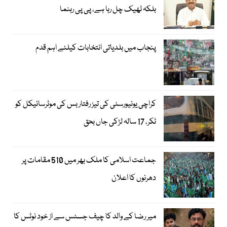
بلکہ ٹھیک چل رہا ہے، پی پی رہنما
پنجاب میں بلدیاتی انتخابات کیلئے اہم قدم
کراچی یونیورسٹی کی تیز رفتار بس کی موٹرسائیکل کو
ٹکر، 17 سالہ لڑکی جاں بحق
جماعت اسلامی کا ملک بھر میں 510 مقامات پر
دھرنوں کا اعلان
میر رضا کے والد کا چیف جسٹس سے از خود نوٹس کا