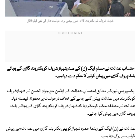
شہباز شریف نے بکتر بند گاڑی میں پیشی پر درخواست دائر کی تھی فوٹو: فائل
احتساب عدالت نے مسلم لیگ (ن) کے صدرشہباز شریف کو بکتر بند گاڑی کے بجائے
بلٹ پروف گاڑی میں پیش کرنے کا حکم دے دیا ہے۔
ایکسپریس نیوزکے مطابق احتساب عدالت کے ایڈمن جج جواد الحسن نے شہبازشریف
کوبکتربند میں عدالت پیش کئے جانے کے خلاف درخواست پر محفوظ فیصلہ دیا۔
عدالت نے متعلقہ حکام کوحکم دیا کہ شہباز شریف کو بکتربند گاڑی کے بجائے بلٹ
پروف گاڑی میں پیش کیا جائے۔
عدالت نے (ن) لیگ کے رہنما حمزہ شہباز کو بھی بکتر بند گاڑی میں عدالت میں پیش
کرنے سے روک دیا ہے۔