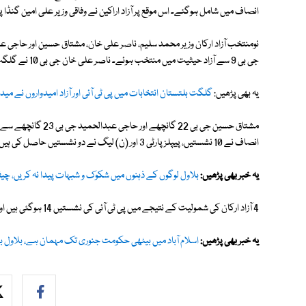
انصاف میں شامل ہوگئے۔ اس موقع پر آزاد اراکین نے وفاقی وزیر علی امین گنڈا پو
نومنتخب آزاد ارکان وزیر محمد سلیم، ناصر علی خان، مشتاق حسین اور حاجی عب
جی بی 9 سے آزاد حیثیت میں منتخب ہوئے۔ ناصر علی خان جی بی 10 نے گلگت بلتستان الیکشن میں کامیابی حاصل کی۔
یہ بھی پڑھیں:
گلگت بلتستان انتخابات میں پی ٹی آئی اور آزاد امیدواروں نے میدان
مشتاق حسین جی بی 22 
انصاف نے 10 نشستیں، پیپلز پارٹی 3 اور (ن) لیگ نے دو نشستیں حاصل کی ہیں جب کہ 7 نشستوں پر آزاد امیدوار فتح یاب ہوگئے۔
یہ خبر بھی پڑھیں:
بلاول لوگوں کے ذہنوں میں شکوک و شبہات پیدا نہ کریں، 
4 آزاد ارکان کی شمولیت کے نتیجے میں پی ٹی آئی کی نشستیں 14 ہوگئی ہیں اور وہ باآسانی حکومت سازی کرسکتی ہے۔
یہ خبر بھی پڑھیں:
اسلام آباد میں بیٹھی حکومت جنوری تک مہمان ہے، بلاول بھ