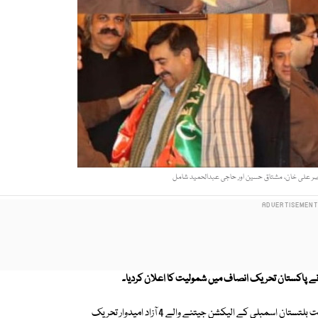
ناصر علی خان، مشتاق حسین اور حاجی عبدالحمید شامل
گلگت بلتستان انتخابات کے بعد حکومت سازی کا عمل شروع ہوگیا ہے۔ گلگت بلتستان اسمبلی کے الیکشن جیتنے والے 4 آزاد امیدوار تحریک