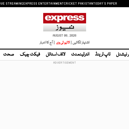
IVE STREAMING
EXPRESS ENTERTAINMENT
CRICKET PAKISTAN
TODAY'S PAPER
AUGUST 06, 2026
اشتہار لگائیں |
لائیو ٹی وی
| آج کا اخبار
ر نیشنل
ٹاپ ٹرینڈ
انٹرٹینمنٹ
لائف اسٹائل
فیکٹ چیک
صحت