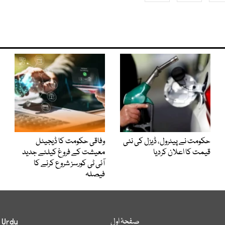
حکومت نے پیٹرول، ڈیزل کی نئی
وفاقی حکومت کا ڈیجیٹل
قیمت کا اعلان کردیا
معیشت کے فروغ کیلئے جدید
آئی ٹی کورسز شروع کرنے کا
فیصلہ
صفحۂ اول
 Urdu