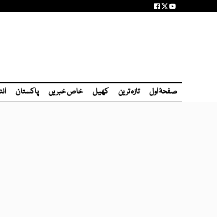
صفحۂ اول
تازہ ترین
کھیل
خاص خبریں
پاکستان
انٹ