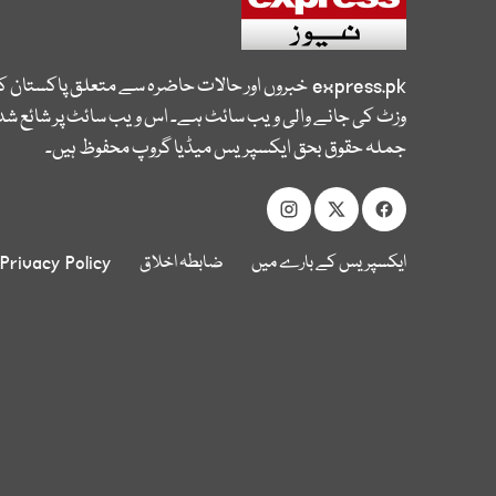
express.pk
خبروں اور حالات حاضرہ سے متعلق پاکستان 
وزٹ کی جانے والی ویب سائٹ ہے۔ اس ویب سائٹ پر شائع شدہ
جملہ حقوق بحق ایکسپریس میڈیا گروپ محفوظ ہیں۔
ایکسپریس کے بارے میں
ضابطہ اخلاق
Privacy Policy