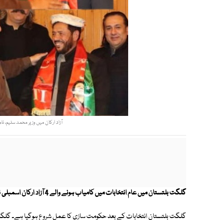
آزاد ارکان میں وزیر محمد سلیم، 
گلگت بلتستان میں عام انتخابات میں کامیاب ہونے والے 4 آزاد ارکان اسمبلی نے پاکستان تحریک انصاف میں شمولیت کا اعلان کردیا۔