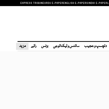
EXPRESS TRIBUNE
URDU E-PAPER
ENGLISH E-PAPER
SINDHI E-PAPER
L
دلچسپ و عجیب
سائنس و ٹیکنالوجی
بزنس
رائے
مزید