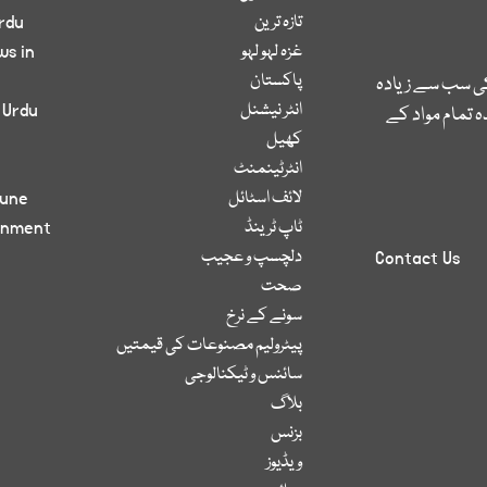
تازہ ترین
rdu
غزہ لہو لہو
ws in
پاکستان
کی سب سے زیادہ
انٹر نیشنل
 Urdu
 تمام مواد کے
کھیل
انٹرٹینمنٹ
لائف اسٹائل
bune
ٹاپ ٹرینڈ
inment
دلچسپ و عجیب
Contact Us
صحت
سونے کے نرخ
پیٹرولیم مصنوعات کی قیمتیں
سائنس و ٹیکنالوجی
بلاگ
بزنس
ویڈیوز