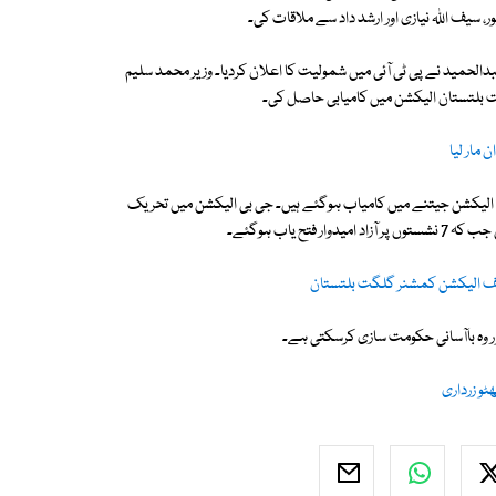
ر، سیف اللہ نیازی اور ارشد داد سے ملاقات کی۔
دالحمید نے پی ٹی آئی میں شمولیت کا اعلان کردیا۔ وزیر محمد سلیم
 مار لیا
گانچھے اور حاجی عبدالحمید جی بی 23 گانچھے سے الیکشن جیتنے میں کامیاب ہوگئے ہیں۔ جی بی الیکشن میں تحریک
چیف الیکشن کمشنر گلگت بلتستان
ٹو زرداری