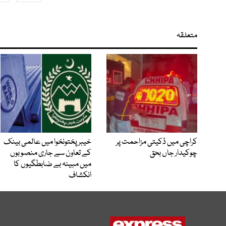
متعلقہ
کراچی میں ڈکیتی مزاحمت پر
خیبرپختونخوا میں عالمی بینک
چوکیدار جاں بحق
کے تعاون سے جاری منصوبوں
میں مبینہ بے ضابطگیوں کا
انکشاف