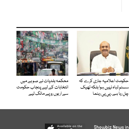
حکومت اعلامیہ جاری کرے کہ
محکمہ بلدیات نے صوبے میں
سسٹم تباہ نہیں ہوا بلکہ ٹھیک
انتخابات کے لیے پنجاب حکومت
چل رہا ہے، پی پی رہنما
سے اربوں روپے مانگ لیے
Showbiz News in