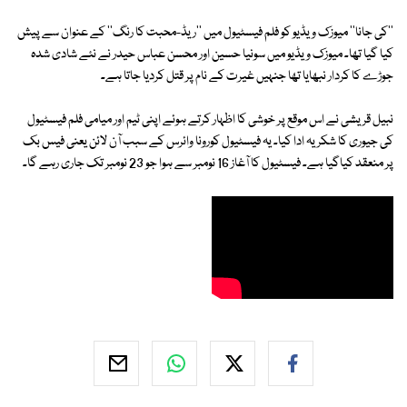
''کی جانا'' میوزک ویڈیو کو فلم فیسٹیول میں ''ریڈ-محبت کا رنگ'' کے عنوان سے پیش
کیا گیا تھا۔ میوزک ویڈیو میں سونیا حسین اور محسن عباس حیدر نے نئے شادی شدہ
جوڑے کا کردار نبھایا تھا جنہیں غیرت کے نام پر قتل کردیا جاتا ہے۔
نبیل قریشی نے اس موقع پر خوشی کا اظہار کرتے ہوئے اپنی ٹیم اور میامی فلم فیسٹیول
کی جیوری کا شکریہ ادا کیا۔ یہ فیسٹیول کورونا وائرس کے سبب آن لائن یعنی فیس بک
پر منعقد کیاگیا ہے۔ فیسٹیول کا آغاز 16 نومبر سے ہوا جو 23 نومبر تک جاری رہے گا۔