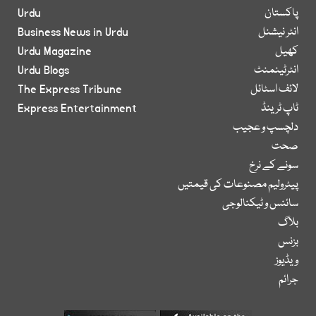
پاکستان
Urdu
انٹر نیشنل
Business News in Urdu
کھیل
Urdu Magazine
انٹرٹینمنٹ
Urdu Blogs
لائف اسٹائل
The Express Tribune
ٹاپ ٹرینڈ
Express Entertainment
دلچسپ و عجیب
صحت
سونے کے نرخ
پیٹرولیم مصنوعات کی قیمتیں
سائنس و ٹیکنالوجی
بلاگ
بزنس
ویڈیوز
جرائم