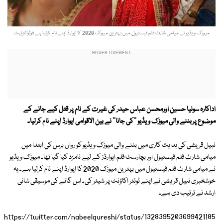
میوزک ویڈیو نے میامی شارٹ فلم فیسٹیول میں بہترین میوزک 2020 کا ایوارڈ اپنے نام کرلیا ہے فوٹوانٹرنیٹ
اداکارہ سونیا حسین اورمحسن عباس حیدر کی غیرت کے نام پر قتل کیے جانے کے
موضوع پربننے والی میوزک ویڈیو ''کی جانا'' نے بین الاقوامی ایوارڈ اپنے نام کرلیا۔
نبیل قریشی کی ہدایت کاری میں بننے والی میوزک ویڈیو کو رواں برس کی ابتدا میں
میامی شارٹ فلم فیسٹیول اور بچارسٹ فلم ایوارڈز کے لیے نامزد کیا گیا تھا۔ میوزک ویڈیو
نے میامی شارٹ فلم فیسٹیول میں بہترین میوزک 2020 کا ایوارڈ اپنے نام کرلیا ہے۔ یہ
خوشخبری نبیل قریشی نے اپنے ٹوئٹر اکاؤنٹ پر شیئر کی۔ اس گانے کی موسیقی شانی
ارشد نے ترتیب دی ہے۔
https://twitter.com/nabeelqureshi/status/1328395203699421185