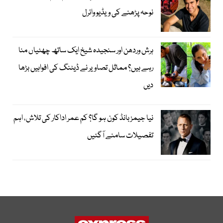
نوحہ پڑھنے کی ویڈیو وائرل
ہرش وردھن اور سنجیدہ شیخ ایک ساتھ چھٹیاں منا
رہے ہیں؟ مماثل تصاویر نے ڈیٹنگ کی افواہیں بڑھا
دیں
نیا جیمز بانڈ کون ہو گا؟ کم عمر اداکار کی تلاش، اہم
تفصیلات سامنے آگئیں