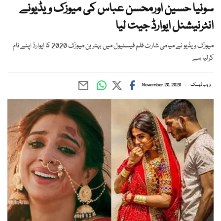
سونیا حسین اورمحسن عباس کی میوزک ویڈیونے
انٹرنیشنل ایوارڈ جیت لیا
میوزک ویڈیو نے میامی شارٹ فلم فیسٹیول میں بہترین میوزک 2020 کا ایوارڈ اپنے نام
کرلیا ہے
ویب ڈیسک
November 20, 2020