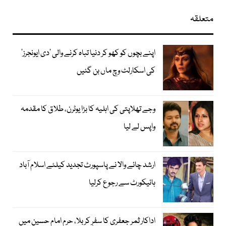
متعلقہ
اپنے بچوں کو کھو کر دنیا تباہ کرنے والی ’دی ایونجرز‘
کی اسکارلٹ وچ ماں بن گئیں
وجے تھلاپتی کی اہلیہ کا بڑا یوٹرن، طلاق کا مقدمہ
واپس لے لیا
ارشد چائے والا نے پاسپورٹ تجدید کیلئے اسلام آباد
ہائیکورٹ سے رجوع کرلیا
اداکار ثمر جعفری کا سفرِ کربلا، حرم امام حسین میں