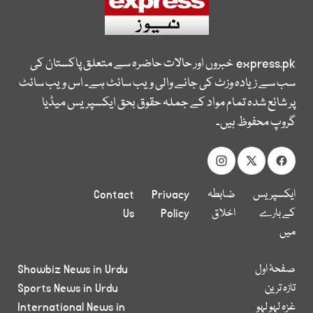
express.pk
خبروں اور حالات حاضرہ سے متعلق پاکستان کی
سب سے زیادہ وزٹ کی جانے والی ویب سائٹ ہے۔ اس ویب سائٹ
پر شائع شدہ تمام مواد کے جملہ حقوق بحق ایکسپریس میڈیا
گروپ محفوظ ہیں۔
ایکسپریس
ضابطہ
Privacy
Contact
کے بارے
اخلاق
Policy
Us
میں
صفحۂ اول
Showbiz News in Urdu
تازہ ترین
Sports News in Urdu
غزہ لہو لہو
International News in