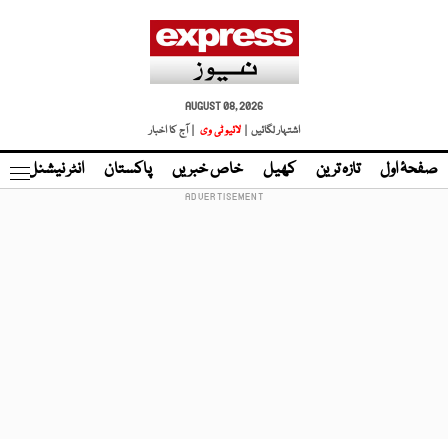
AUGUST 08, 2026
اشتہار لگائیں |
لائیو ٹی وی
| آج کا اخبار
صفحۂ اول
تازہ ترین
کھیل
خاص خبریں
پاکستان
انٹر نیشنل
ٹا