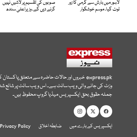
لاہور میں بارش سے گرمی کا زور
صوبوں کی تقسیم پر لاشیں نہیں
ٹوٹ گیا، موسم خوشگوار
گرنے دیں گے، وزیراعلیٰ سندھ
express.pk
خبروں اور حالات حاضرہ سے متعلق پاکستان 
وزٹ کی جانے والی ویب سائٹ ہے۔ اس ویب سائٹ پر شائع شدہ
جملہ حقوق بحق ایکسپریس میڈیا گروپ محفوظ ہیں۔
ایکسپریس کے بارے میں
ضابطہ اخلاق
Privacy Policy