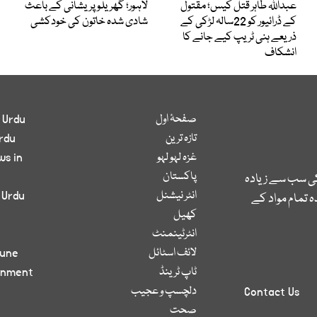
عبداللہ طاہر قتل کیس؛ مقتول
لاہور؛ گھریلو پریشانی کے باعث
کے ڈرائیور کو 22سالہ لڑکی کے
شادی شدہ خاتون کی خودکشی
ذریعے ہنی ٹریپ کیے جانے کا
انشکاف
صفحۂ اول
 Urdu
تازہ ترین
rdu
غزہ لہو لہو
ws in
پاکستان
کی سب سے زیادہ
انٹر نیشنل
 Urdu
 تمام مواد کے
کھیل
انٹرٹینمنٹ
لائف اسٹائل
bune
ٹاپ ٹرینڈ
inment
دلچسپ و عجیب
Contact Us
صحت