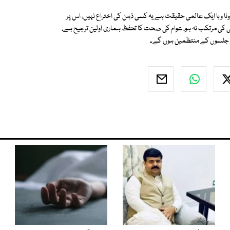
ورونا وبا ایک عالمی حقیقت ہے یہ کسی ذہن کی اختراع نہیں، اس پر
ی کی مرتکب نہ ہو، عوام کی صحت کا تحفظ ہماری اولین ترجیح ہے،
 اور جلسوں کے منتظمین ہوں گے۔