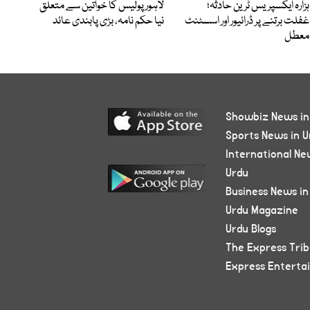
ہزارہ ایکسپریس ٹرین حادثہ؛
لاہور پولیس کا خواتین سے متعلق
غفلت برتنے پر ڈرائیور اور اسسٹنٹ
نیا حکم نامہ، بڑی پابندی عائد
معطل
Showbiz News in
Sports News in U
International Ne
Urdu
Business News in
Urdu Magazine
Urdu Blogs
The Express Tri
Express Enterta