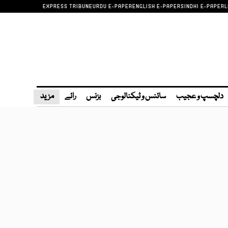
EXPRESS TRIBUNE
URDU E-PAPER
ENGLISH E-PAPER
SINDHI E-PAPER
L
دلچسپ و عجیب
سائنس و ٹیکنالوجی
بزنس
رائے
مزید