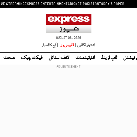
IVE STREAMING
EXPRESS ENTERTAINMENT
CRICKET PAKISTAN
TODAY'S PAPER
AUGUST 06, 2026
اشتہار لگائیں |
لائیو ٹی وی
| آج کا اخبار
ر نیشنل
ٹاپ ٹرینڈ
انٹرٹینمنٹ
لائف اسٹائل
فیکٹ چیک
صحت