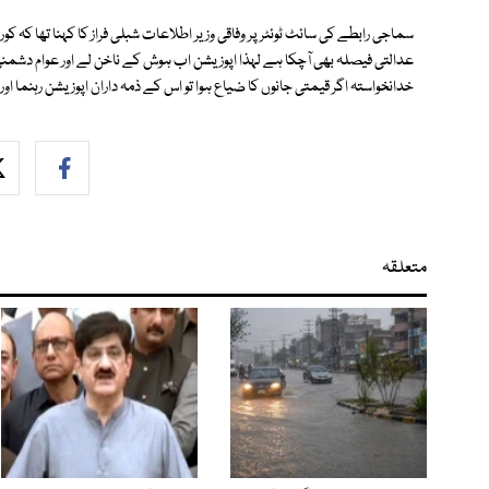
سماجی رابطے کی سائٹ ٹوئٹر پر وفاقی وزیر اطلاعات شبلی فراز کا کہنا تھا کہ ک
عدالتی فیصلہ بھی آچکا ہے لہذا اپوزیشن اب ہوش کے ناخن لے اور عوام دشمن
خدانخواستہ اگر قیمتی جانوں کا ضیاع ہوا تو اس کے ذمہ داران اپوزیشن رہنما
متعلقہ