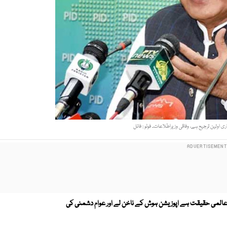
ولین ترجیح ہے، وفاقی وزیراطلاعات۔ فوٹو : فائل
 وبا عالمی حقیقت ہے اپوزیشن ہوش کے ناخن لے اور عوام دشمنی کی