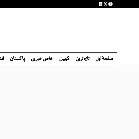
صفحۂ اول
تازہ ترین
کھیل
خاص خبریں
پاکستان
انٹ