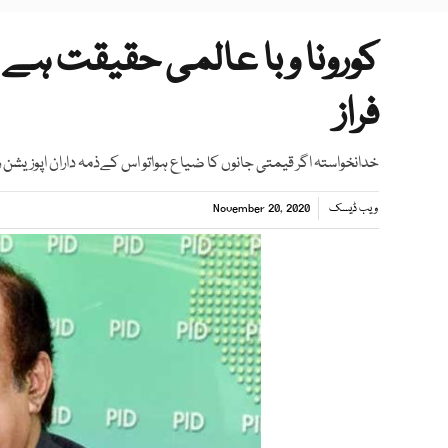
کورونا وبا عالمی حقیقت ہے
فراز
خدانخواستہ اگر قیمتی جانوں کا ضیاع ہواتو اس کےذمہ داران اپوزیشن
ویب ڈیسک
November 20, 2020