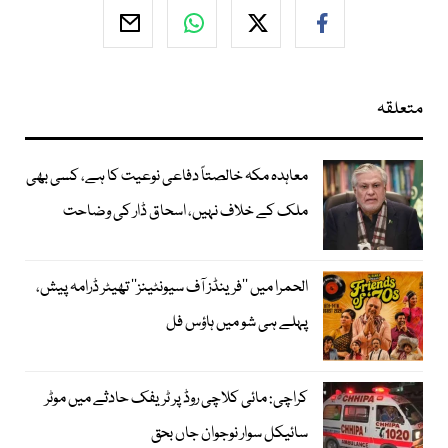
متعلقہ
معاہدہ مکہ خالصتاً دفاعی نوعیت کا ہے، کسی بھی
ملک کے خلاف نہیں، اسحاق ڈار کی وضاحت
الحمرا میں ’’فرینڈز آف سیونٹینز‘‘ تھیٹر ڈرامہ پیش،
پہلے ہی شو میں ہاؤس فل
کراچی: مائی کلاچی روڈ پر ٹریفک حادثے میں موٹر
سائیکل سوار نوجوان جاں بحق