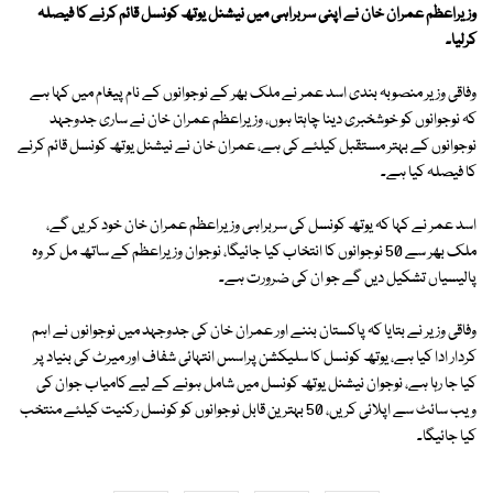
وزیراعظم عمران خان نے اپنی سربراہی میں نیشنل یوتھ کونسل قائم کرنے کا فیصلہ
کرلیا۔
وفاقی وزیر منصوبہ بندی اسد عمر نے ملک بھر کے نوجوانوں کے نام پیغام میں کہا ہے
کہ نوجوانوں کو خوشخبری دینا چاہتا ہوں، وزیراعظم عمران خان نے ساری جدوجہد
نوجوانوں کے بہتر مستقبل کیلئے کی ہے، عمران خان نے نیشنل یوتھ کونسل قائم کرنے
کا فیصلہ کیا ہے۔
اسد عمر نے کہا کہ یوتھ کونسل کی سربراہی وزیراعظم عمران خان خود کریں گے،
ملک بھر سے 50 نوجوانوں کا انتخاب کیا جائیگا، نوجوان وزیراعظم کے ساتھ مل کر وہ
پالیسیاں تشکیل دیں گے جو ان کی ضرورت ہے۔
وفاقی وزیر نے بتایا کہ پاکستان بننے اور عمران خان کی جدوجہد میں نوجوانوں نے اہم
کردار ادا کیا ہے، یوتھ کونسل کا سلیکشن پراسس انتہائی شفاف اور میرٹ کی بنیاد پر
کیا جا رہا ہے، نوجوان نیشنل یوتھ کونسل میں شامل ہونے کے لیے کامیاب جوان کی
ویب سائٹ سے اپلائی کریں، 50 بہترین قابل نوجوانوں کو کونسل رکنیت کیلئے منتخب
کیا جائیگا۔