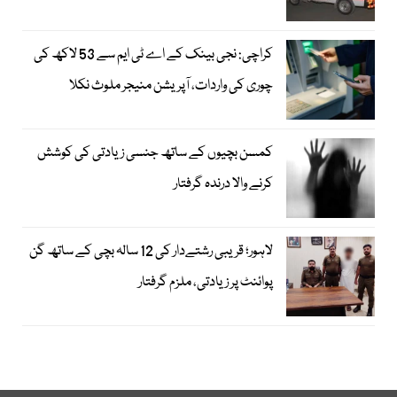
کراچی: نجی بینک کے اے ٹی ایم سے 53 لاکھ کی
چوری کی واردات، آپریشن منیجر ملوث نکلا
کمسن بچیوں کے ساتھ جنسی زیادتی کی کوشش
کرنے والا درندہ گرفتار
لاہور؛ قریبی رشتےدار کی 12 سالہ بچی کے ساتھ گن
پوائنٹ پر زیادتی، ملزم گرفتار