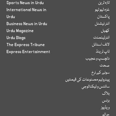
تازہ ترین
Sports News in Urdu
غزہ لہو لہو
International News in
پاکستان
Urdu
انٹر نیشنل
Business News in Urdu
کھیل
Urdu Magazine
انٹرٹینمنٹ
Urdu Blogs
لائف اسٹائل
The Express Tribune
ٹاپ ٹرینڈ
Express Entertainment
دلچسپ و عجیب
صحت
سونے کے نرخ
پیٹرولیم مصنوعات کی قیمتیں
سائنس و ٹیکنالوجی
بلاگ
بزنس
ویڈیوز
جرائم