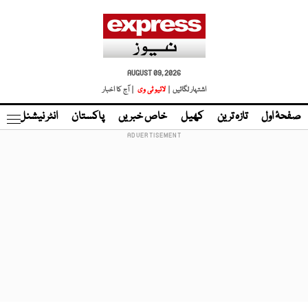
AUGUST 09, 2026
اشتہار لگائیں |
لائیو ٹی وی
| آج کا اخبار
صفحۂ اول
تازہ ترین
کھیل
خاص خبریں
پاکستان
انٹر نیشنل
ٹا