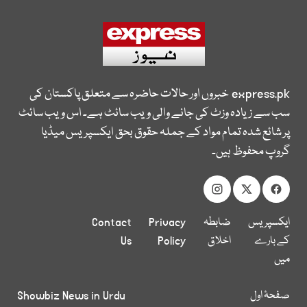
express.pk
خبروں اور حالات حاضرہ سے متعلق پاکستان کی
سب سے زیادہ وزٹ کی جانے والی ویب سائٹ ہے۔ اس ویب سائٹ
پر شائع شدہ تمام مواد کے جملہ حقوق بحق ایکسپریس میڈیا
گروپ محفوظ ہیں۔
ایکسپریس
ضابطہ
Privacy
Contact
کے بارے
اخلاق
Policy
Us
میں
صفحۂ اول
Showbiz News in Urdu