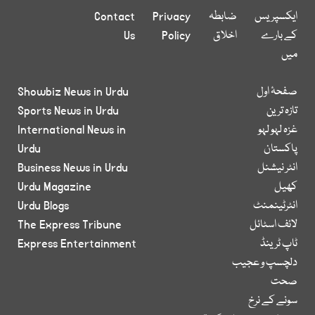
ایکسپریس
ضابطہ
Privacy
Contact
کے بارے
اخلاق
Policy
Us
میں
صفحۂ اول
Showbiz News in Urdu
تازہ ترین
Sports News in Urdu
غزہ لہو لہو
International News in
پاکستان
Urdu
انٹر نیشنل
Business News in Urdu
کھیل
Urdu Magazine
انٹرٹینمنٹ
Urdu Blogs
لائف اسٹائل
The Express Tribune
ٹاپ ٹرینڈ
Express Entertainment
دلچسپ و عجیب
صحت
سونے کے نرخ