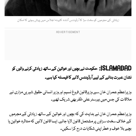
زیادتی کے مجرموں کو سخت سزا کا آرڈیننس آئندہ کابینہ اجلاس میں پیش ہونے کا امکان
ISLAMABAD:
حکومت نے بچوں اور خواتین کے ساتھ زیادتی کرنے والوں کو
نشان عبرت بنانے کے لیے آرڈیننس لانے کا فیصلہ کیا ہے۔
وزیراعظم عمران خان سے وزیرقانون فروغ نسیم اور وزیر انسانی حقوق شیریں مزاری نے
ملاقات کی جس میں بیرسٹر علی ظفر بھی شریک تھے۔
وزیراعظم عمران خان نے ہدایت کی کہ بچوں اور خواتین کے ساتھ زیادتی کے مجرموں
کے خلاف سخت سزاؤں پر مشتمل قانون لایا جائے، ایسا قانون لائیں کہ متاثرہ خواتین یا
بچے بلا خوف و خطر اپنی شکایات درج کرا سکیں۔