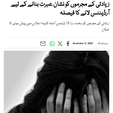
زیادتی کے مجرموں کو نشان عبرت بنانے کے لیے
آرڈیننس لانے کا فیصلہ
زیادتی کے مجرموں کو سخت سزا کا آرڈیننس آئندہ کابینہ اجلاس میں پیش ہونے کا
امکان
ویب ڈیسک
November 21, 2020