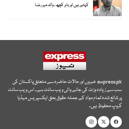
کہتے ہیں اور باہر کچھ، والد میر رضا
express.pk
خبروں اور حالات حاضرہ سے متعلق پاکستان کی
سب سے زیادہ وزٹ کی جانے والی ویب سائٹ ہے۔ اس ویب سائٹ
پر شائع شدہ تمام مواد کے جملہ حقوق بحق ایکسپریس میڈیا
گروپ محفوظ ہیں۔