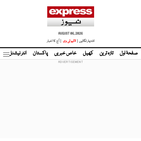
AUGUST 06, 2026
اشتہار لگائیں |
لائیو ٹی وی
| آج کا اخبار
صفحۂ اول
تازہ ترین
کھیل
خاص خبریں
پاکستان
انٹر نیشنل
ٹا