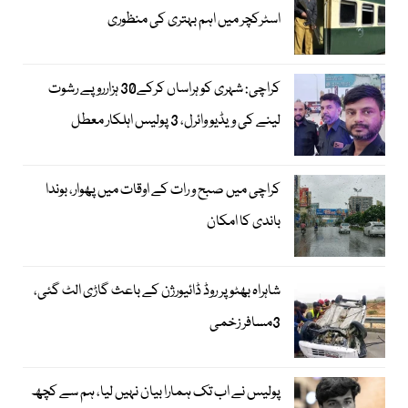
اسٹرکچر میں اہم بہتری کی منظوری
کراچی: شہری کو ہراساں کرکے30 ہزارروپے رشوت
لینے کی ویڈیو وائرل، 3 پولیس اہلکار معطل
کراچی میں صبح و رات کے اوقات میں پھوار، بوندا
باندی کا امکان
شاہراہ بھٹو پر روڈ ڈائیورژن کے باعث گاڑی الٹ گئی،
3مسافر زخمی
پولیس نے اب تک ہمارا بیان نہیں لیا، ہم سے کچھ