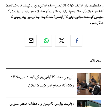
وزیراعظم عمران خان نے کہا کہ قانون میں متاثرہ خواتین و بچوں کی شناخت کے تحفط
کا خاص خیال رکھا جائے، ہم نے اپنے معاشرے کو محفوظ ماحول دینا ہے، زیادتی کے
مجرموں کو سخت سزائیں دینے کا آرڈیننس آئندہ کابینہ اجلاس میں پیش ہونے کا
امکان ہے۔
متعلقہ
آئی جی سندھ کا کراچی بار کی قیادت سے ملاقات،
وکلاء کا احتجاج ختم کرنے کا اعلان
ریلوے پولیس کا برسوں پرانا مطالبہ منظور، سروس