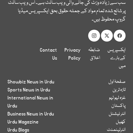
سب سے زیادہ وزٹ کی جانے والی ویب سائٹ ہے۔ اس ویب سائٹ
پر شائع شدہ تمام مواد کے جملہ حقوق بحق ایکسپریس میڈیا
گروپ محفوظ ہیں۔
ایکسپریس
ضابطہ
Privacy
Contact
کے بارے
اخلاق
Policy
Us
میں
صفحۂ اول
Showbiz News in Urdu
تازہ ترین
Sports News in Urdu
غزہ لہو لہو
International News in
پاکستان
Urdu
انٹر نیشنل
Business News in Urdu
کھیل
Urdu Magazine
انٹرٹینمنٹ
Urdu Blogs