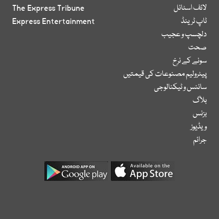
لائف اسٹائل
The Express Tribune
ٹاپ ٹرینڈ
Express Entertainment
دلچسپ و عجیب
صحت
سونے کے نرخ
پیٹرولیم مصنوعات کی قیمتیں
سائنس و ٹیکنالوجی
بلاگ
بزنس
ویڈیوز
جرائم