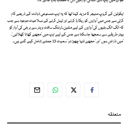
جواب میں ایپ سے انسانی آواز میں اس کا مطلب بتایا جائے گا۔
ایکولون کے گروپ منیجر کا مزید کہنا تھا کہ یہ ایپ مصنوعی ذہانت کے ذریعے کام
کرتی ہے جس میں آوازوں کو ریکارڈ کرنے اور لیبل کرنے کے صلاحیت موجود ہے جب
کہ الگ الگ بلیوں کی آوازوں کے لیے مشین۔لرننگ سافٹ ویئر سے ہر بلی کی آواز کو
بہتر طریقے سے سمجھا جاسکتا ہے جس کے لیے ایپ میں 'مجھے کھانا کھلائیں'،
'میں ناراض ہوں' اور ' مجھے تنہا چھوڑ دو' سمیت 13 جملے شامل کیے گئے ہیں۔
متعلقہ