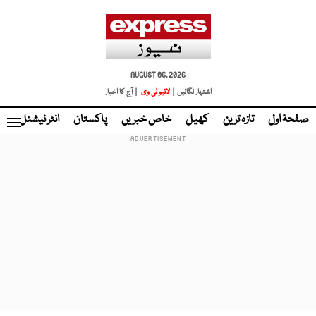
AUGUST 06, 2026
اشتہار لگائیں |
لائیو ٹی وی
| آج کا اخبار
صفحۂ اول
تازہ ترین
کھیل
خاص خبریں
پاکستان
انٹر نیشنل
ٹا