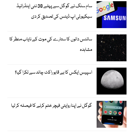
سام سنگ نے گوگل سے پہلے 38 نئی اینڈرائیڈ
سیکیورٹی اپ ڈیٹس کی تصدیق کر دی
سائنس دانوں کا ستارے کی موت کے نایاب منظر کا
مشاہدہ
اسپیس ایکس کا بے قابو راکٹ چاند سے ٹکرا گیا!
گوگل نے اپنا روایتی فیچر ختم کرنے کا فیصلہ کر لیا