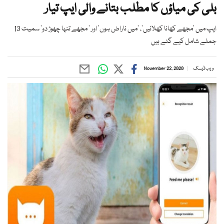
بلی کی میاؤں کا مطلب بتانے والی ایپ تیار
ایپ میں 'مجھے کھانا کھلائیں'، 'میں ناراض ہوں' اور ' مجھے تنہا چھوڑ دو' سمیت 13
جملے شامل کیے گئے ہیں
ویب ڈیسک
November 22, 2020