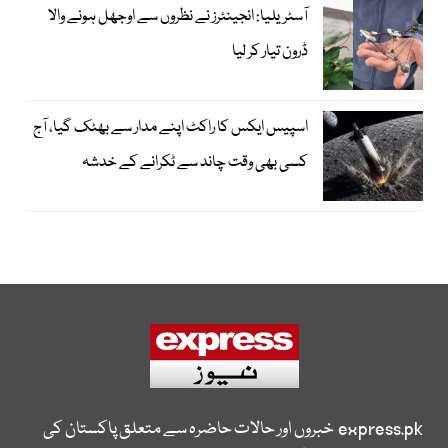
آسٹریلیا: انجینئرز نے نظروں سے اوجھل ہونے والا
ڈرون تیار کر لیا
اسپیس ایکس کا راکٹ اپنے مدار سے بھٹک گیا، آج
کسی بھی وقت چاند سے ٹکرانے کے خدشہ
express.pk
خبروں اور حالات حاضرہ سے متعلق پاکستان کی