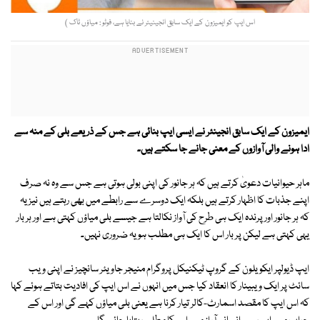
اس ایپ کو ایمیزون کے ایک سابق انجینیئر نے بنایا ہے، فوٹو : میاؤں ٹاک )
ایمیزون کے ایک سابق انجینئر نے ایسی ایپ بنائی ہے جس کے ذریعے بلی کے منہ سے
ادا ہونے والی آوازوں کے معنی جانے جا سکتے ہیں۔
ماہر حیوانیات دعویٰ کرتے ہیں کہ ہر جانور کی اپنی بولی ہوتی ہے جس سے وہ نہ صرف
اپنے جذبات کا اظہار کرتے ہیں بلکہ ایک دوسرے سے رابطے میں بھی رہتے ہیں نیز یہ
کہ ہر جانور اور پرندہ ایک ہی طرح کی آواز نکالتا ہے جیسے بلی میاؤں کہتی ہے اور ہر بار
یہی کہتی ہے لیکن پر بار اس کا ایک ہی مطلب ہو یہ ضروری نہیں۔
ایپ ڈیولپر ایکویلون کے گروپ ٹیکنیکل پروگرام منیجر جاویئر سانچیز نے اپنی ویب
سائٹ پر ایک ویبینار کا انعقاد کیا جس میں انہوں نے اس ایپ کی افادیت بتاتے ہوئے کہا
کہ اس ایپ کا مقصد اسمارٹ-کالر تیار کرنا ہے یعنی بلی میاؤں کہے گی اور اس کے